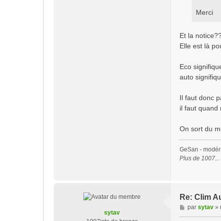
Merci
Et la notic
Elle est là po
Eco signifiqu
auto signifiq
Il faut donc 
il faut quand
On sort du mo
GeSan - modérat
Plus de 1007..
Re: Clim A
M
par
sytav
»
sytav
e