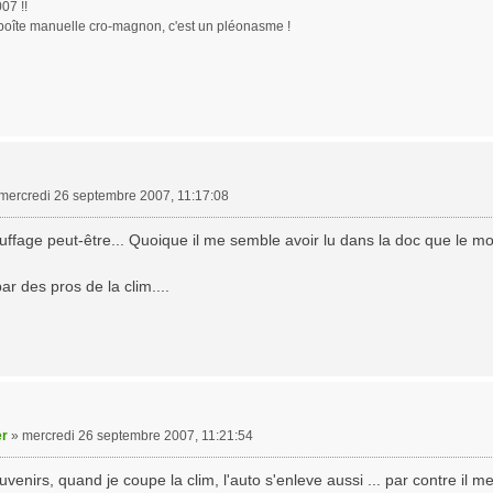
07 !!
boîte manuelle cro-magnon, c'est un pléonasme !
mercredi 26 septembre 2007, 11:17:08
fage peut-être... Quoique il me semble avoir lu dans la doc que le mode 
r des pros de la clim....
er
»
mercredi 26 septembre 2007, 11:21:54
enirs, quand je coupe la clim, l'auto s'enleve aussi ... par contre il me