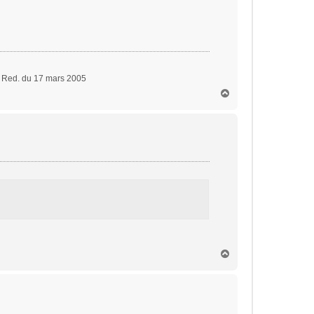
x Red. du 17 mars 2005
H
a
u
t
H
a
u
t