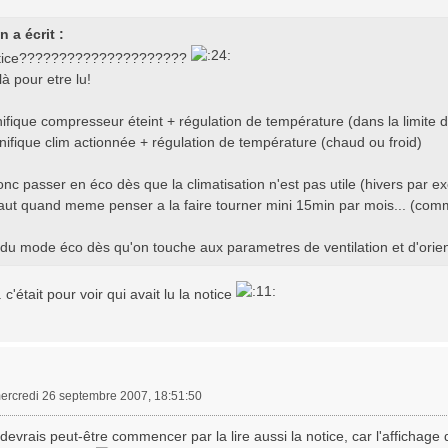
 a écrit :
notice?????????????????????
 là pour etre lu!
ifique compresseur éteint + régulation de température (dans la limite d
nifique clim actionnée + régulation de température (chaud ou froid)
donc passer en éco dès que la climatisation n'est pas utile (hivers par 
faut quand meme penser a la faire tourner mini 15min par mois... (comm
du mode éco dès qu'on touche aux parametres de ventilation et d'orienta
. c'était pour voir qui avait lu la notice
ercredi 26 septembre 2007, 18:51:50
evrais peut-être commencer par la lire aussi la notice, car l'affichage 