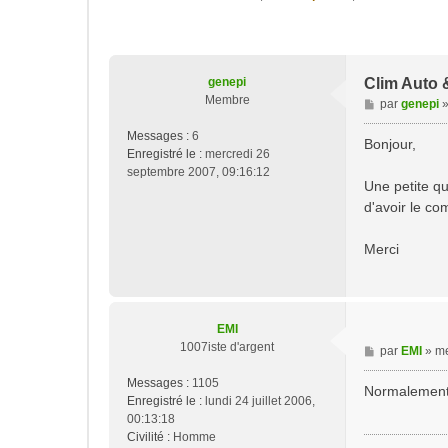
genepi
Clim Auto 
Membre
M
par
genepi
e
Messages :
6
s
Bonjour,
Enregistré le :
mercredi 26
s
septembre 2007, 09:16:12
a
Une petite qu
g
d'avoir le co
e
Merci
EMI
1007iste d'argent
M
par
EMI
»
me
e
Messages :
1105
s
Normalement j
Enregistré le :
lundi 24 juillet 2006,
s
00:13:18
a
Civilité :
Homme
g