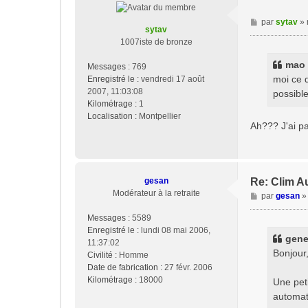
M
par
sytav
»
sytav
e
1007iste de bronze
s
s
mao a
Messages :
769
a
moi ce q
Enregistré le :
vendredi 17 août
g
2007, 11:03:08
possible
e
Kilométrage :
1
Localisation :
Montpellier
Ah??? J'ai pas
gesan
Re: Clim A
Modérateur à la retraite
M
par
gesan
e
Messages :
5589
s
Enregistré le :
lundi 08 mai 2006,
s
genep
11:37:02
a
Bonjour
Civilité :
Homme
g
Date de fabrication :
27 févr. 2006
e
Kilométrage :
18000
Une peti
automati