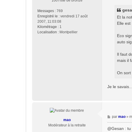
1007iste de bronze
s
s
gesan
Messages :
769
a
Enregistré le :
vendredi 17 août
Et la 
g
2007, 11:03:08
Elle est
e
Kilométrage :
1
Localisation :
Montpellier
Eco sign
auto sig
Il faut 
mais il 
On sort 
Je le savais..
M
par
mao
»
m
mao
e
Modérateur à la retraite
s
@Gesan : tu d