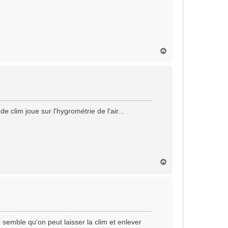
H
a
u
t
clim joue sur l'hygrométrie de l'air...
H
a
u
t
 semble qu'on peut laisser la clim et enlever