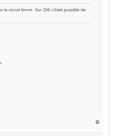
 le circuit fermé. Sur 206 c'était possible de
m
H
a
u