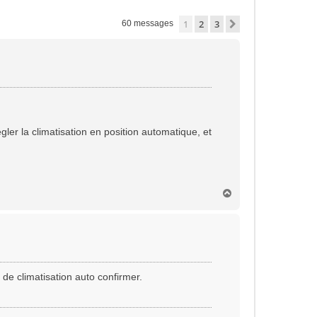
1
2
3
Suivante
60 messages
gler la climatisation en position automatique, et
H
a
u
t
 de climatisation auto confirmer.