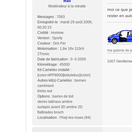
mao
e
Modérateur à la retraite
s
moi ce que je
s
rester en aut
Messages :
7083
a
Enregistré le :
mardi 29 août 2006,
g
00:20:15
e
Civilité :
Homme
Version :
Sporty
Couleur :
Gris Fer
Motorisation :
1,6e 16v 110ch
ma galerie de 
2Tronic
Date de fabrication :
0- 0-2005
1007 Gentleman
Kilométrage :
45000
Kit Caméléo installé :
[color=#FF8000]biduletruc[/color]
Autres kit(s) Caméléo :
borneo
carrément
trimix red
Options :
barres de toit
stores latéraux arrière
surtapis avant 3D arrière 2D
flatblades bosch
Localisation :
l'Haÿ-les-roses (94)