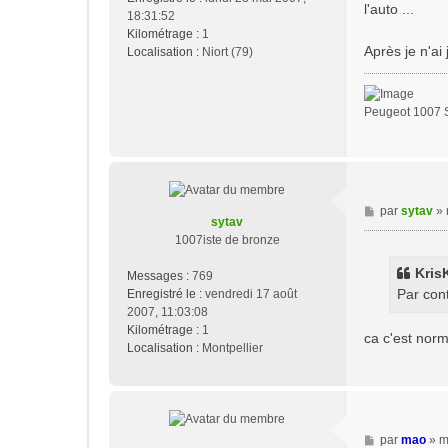
s
l'auto ...
18:31:52
a
Kilométrage :
1
g
Après je n'ai
Localisation :
Niort (79)
e
Peugeot 1007 S
M
par
sytav
»
sytav
e
1007iste de bronze
s
s
KrisK
Messages :
769
a
Par cont
Enregistré le :
vendredi 17 août
g
2007, 11:03:08
e
Kilométrage :
1
ca c'est norma
Localisation :
Montpellier
M
par
mao
»
m