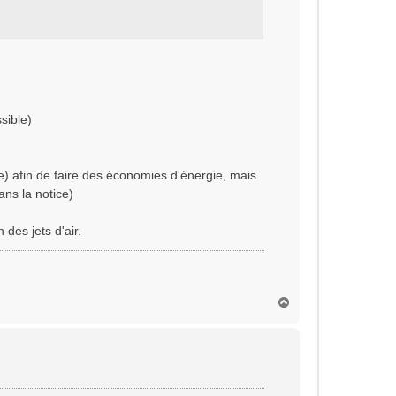
sible)
le) afin de faire des économies d'énergie, mais
ans la notice)
des jets d'air.
H
a
u
t