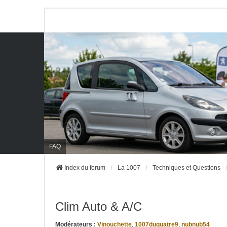
FAQ
Index du forum
La 1007
Techniques et Questions
Clim Auto & A/C
Modérateurs :
Vinouchette
,
1007duquatre9
,
nubnub54