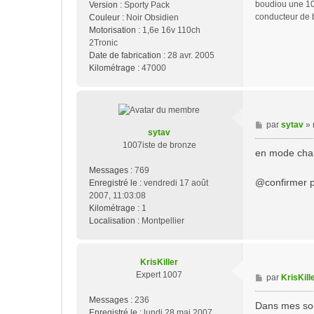
boudiou une 10
Version :
Sporty Pack
e
conducteur de 
Couleur :
Noir Obsidien
Motorisation :
1,6e 16v 110ch
2Tronic
Date de fabrication :
28 avr. 2005
Kilométrage :
47000
M
par
sytav
»
sytav
e
1007iste de bronze
s
en mode chauf
s
Messages :
769
a
@confirmer pa
Enregistré le :
vendredi 17 août
g
2007, 11:03:08
e
Kilométrage :
1
Localisation :
Montpellier
KrisKiller
Expert 1007
M
par
KrisKill
e
Messages :
236
s
Dans mes souv
Enregistré le :
lundi 28 mai 2007,