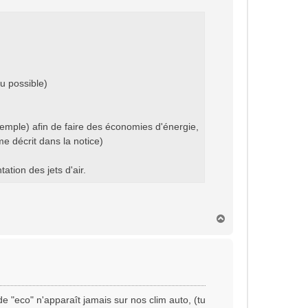
u possible)
exemple) afin de faire des économies d'énergie,
e décrit dans la notice)
tion des jets d'air.
H
a
u
t
de "eco" n'apparaît jamais sur nos clim auto, (tu