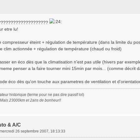
e?????????????????????
ur etre lu!
e compresseur éteint + régulation de température (dans la limite du pos
ue clim actionnée + régulation de température (chaud ou froid)
passer en éco dès que la climatisation n'est pas utile (hivers par exemp
 meme penser a la faire tourner mini 15min par mois... (comme décrit d
de éco dès qu'on touche aux parametres de ventilation et d'orientation 
eur historique (terme pour ne pas dire passif lol)
. Mais 23000km et 2ans de bonheur!!
uto & A/C
mercredi 26 septembre 2007, 18:13:33