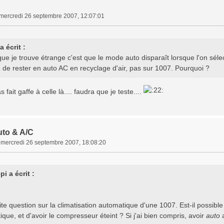
mercredi 26 septembre 2007, 12:07:01
 écrit :
ue je trouve étrange c'est que le mode auto disparaît lorsque l'on sélect
 de rester en auto AC en recyclage d'air, pas sur 1007. Pourquoi ?
 fait gaffe à celle là.... faudra que je teste....
uto & A/C
»
mercredi 26 septembre 2007, 18:08:20
i a écrit :
,
te question sur la climatisation automatique d'une 1007. Est-il possible 
que, et d'avoir le compresseur éteint ? Si j'ai bien compris, avoir
auto
a