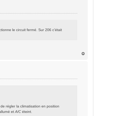
t
ionne le circuit fermé. Sur 206 c'était
H
a
u
t
de régler la climatisation en position
llumé et
A/C
éteint.