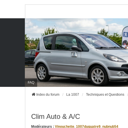
FAQ
Index du forum
La 1007
Techniques et Questions
Clim Auto & A/C
Modérateurs :
Vinouchette
,
1007duquatre9
,
nubnub54