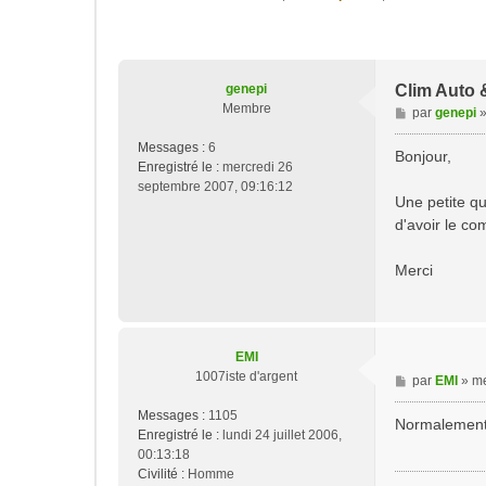
genepi
Clim Auto 
Membre
M
par
genepi
e
Messages :
6
s
Bonjour,
Enregistré le :
mercredi 26
s
septembre 2007, 09:16:12
a
Une petite qu
g
d'avoir le co
e
Merci
EMI
1007iste d'argent
M
par
EMI
»
me
e
Messages :
1105
s
Normalement j
Enregistré le :
lundi 24 juillet 2006,
s
00:13:18
a
Civilité :
Homme
g