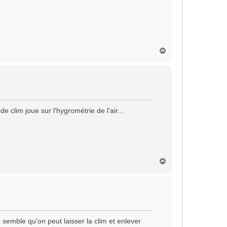
H
a
u
t
clim joue sur l'hygrométrie de l'air...
H
a
u
t
 semble qu'on peut laisser la clim et enlever