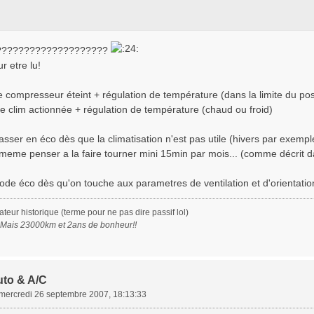
e?????????????????????
ur etre lu!
e compresseur éteint + régulation de température (dans la limite du pos
ue clim actionnée + régulation de température (chaud ou froid)
passer en éco dès que la climatisation n'est pas utile (hivers par exemp
 meme penser a la faire tourner mini 15min par mois... (comme décrit d
de éco dès qu'on touche aux parametres de ventilation et d'orientation 
eur historique (terme pour ne pas dire passif lol)
. Mais 23000km et 2ans de bonheur!!
uto & A/C
mercredi 26 septembre 2007, 18:13:33