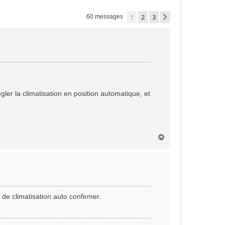
1
2
3
Suivante
60 messages
gler la climatisation en position automatique, et
H
a
u
t
 de climatisation auto confirmer.