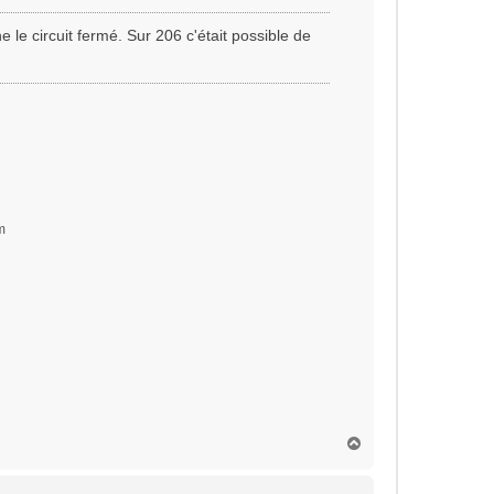
 le circuit fermé. Sur 206 c'était possible de
m
H
a
u