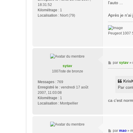
s
l'auto ...
18:31:52
a
Kilométrage :
1
g
Après je n'ai
Localisation :
Niort (79)
e
Peugeot 1007 S
M
par
sytav
»
sytav
e
1007iste de bronze
s
s
KrisK
Messages :
769
a
Par cont
Enregistré le :
vendredi 17 août
g
2007, 11:03:08
e
Kilométrage :
1
ca c'est norma
Localisation :
Montpellier
M
par
mao
»
m