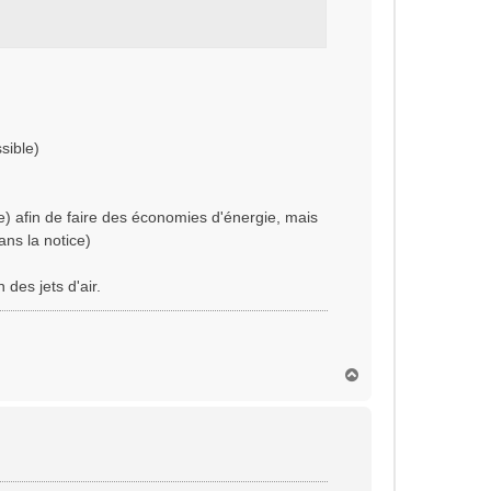
sible)
le) afin de faire des économies d'énergie, mais
ans la notice)
des jets d'air.
H
a
u
t