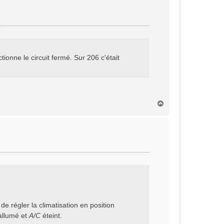
t
ionne le circuit fermé. Sur 206 c'était
H
a
u
t
de régler la climatisation en position
llumé et
A/C
éteint.