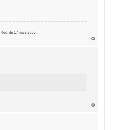
x Red. du 17 mars 2005
H
a
u
t
H
a
u
t