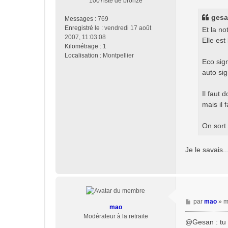
1007iste de bronze
s
s
gesan
Messages :
769
a
Enregistré le :
vendredi 17 août
Et la 
g
2007, 11:03:08
Elle est
e
Kilométrage :
1
Localisation :
Montpellier
Eco sign
auto sig
Il faut 
mais il 
On sort 
Je le savais..
M
par
mao
»
m
mao
e
Modérateur à la retraite
s
@Gesan : tu d