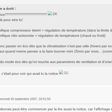
 a écrit :
notice?????????????????????
 là pour etre lu!
ifique compresseur éteint + régulation de température (dans la limite d
nifique clim actionnée + régulation de température (chaud ou froid)
donc passer en éco dès que la climatisation n'est pas utile (hivers par 
faut quand meme penser a la faire tourner mini 15min par mois... (comm
du mode éco dès qu'on touche aux parametres de ventilation et d'orienta
. c'était pour voir qui avait lu la notice
ercredi 26 septembre 2007, 18:51:50
evrais peut-être commencer par la lire aussi la notice, car l'affichage 