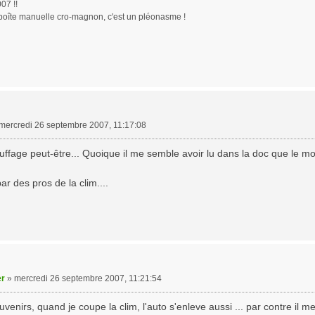
07 !!
boîte manuelle cro-magnon, c'est un pléonasme !
mercredi 26 septembre 2007, 11:17:08
fage peut-être... Quoique il me semble avoir lu dans la doc que le mode 
r des pros de la clim....
er
»
mercredi 26 septembre 2007, 11:21:54
enirs, quand je coupe la clim, l'auto s'enleve aussi ... par contre il me