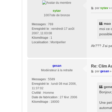
M
par
sytav
»
sytav
e
1007iste de bronze
s
s
mao a
Messages :
769
a
moi ce q
Enregistré le :
vendredi 17 août
g
2007, 11:03:08
possible
e
Kilométrage :
1
Localisation :
Montpellier
Ah??? J'ai pas
gesan
Re: Clim A
Modérateur à la retraite
M
par
gesan
e
Messages :
5589
s
Enregistré le :
lundi 08 mai 2006,
s
genep
11:37:02
a
Bonjour
Civilité :
Homme
g
Date de fabrication :
27 févr. 2006
e
Kilométrage :
18000
Une peti
automati