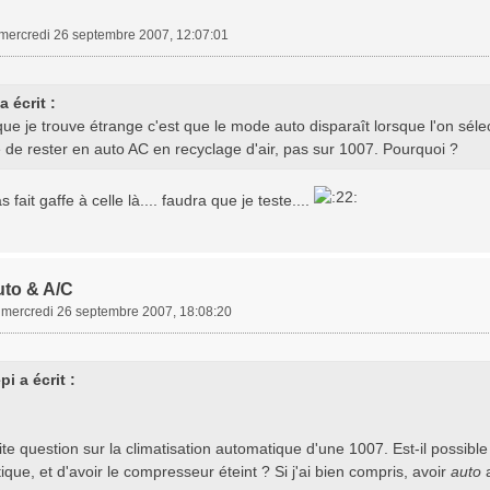
mercredi 26 septembre 2007, 12:07:01
 écrit :
ue je trouve étrange c'est que le mode auto disparaît lorsque l'on sélect
 de rester en auto AC en recyclage d'air, pas sur 1007. Pourquoi ?
 fait gaffe à celle là.... faudra que je teste....
uto & A/C
»
mercredi 26 septembre 2007, 18:08:20
i a écrit :
,
te question sur la climatisation automatique d'une 1007. Est-il possible 
que, et d'avoir le compresseur éteint ? Si j'ai bien compris, avoir
auto
a