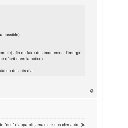
u possible)
exemple) afin de faire des économies d'énergie,
e décrit dans la notice)
tion des jets d'air.
H
a
u
t
de "eco" n'apparaît jamais sur nos clim auto, (tu