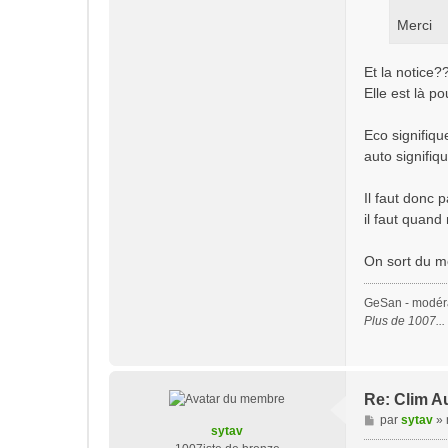
Merci
Et la notic
Elle est là po
Eco signifiqu
auto signifiq
Il faut donc 
il faut quand
On sort du mo
GeSan - modérat
Plus de 1007..
Re: Clim A
M
par
sytav
»
sytav
e