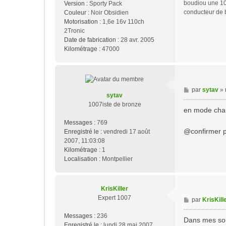
boudiou une 10
Version :
Sporty Pack
e
conducteur de 
Couleur :
Noir Obsidien
Motorisation :
1,6e 16v 110ch
2Tronic
Date de fabrication :
28 avr. 2005
Kilométrage :
47000
M
par
sytav
»
sytav
e
1007iste de bronze
s
en mode chauf
s
Messages :
769
a
@confirmer pa
Enregistré le :
vendredi 17 août
g
2007, 11:03:08
e
Kilométrage :
1
Localisation :
Montpellier
KrisKiller
Expert 1007
M
par
KrisKill
e
Messages :
236
s
Dans mes souv
Enregistré le :
lundi 28 mai 2007,