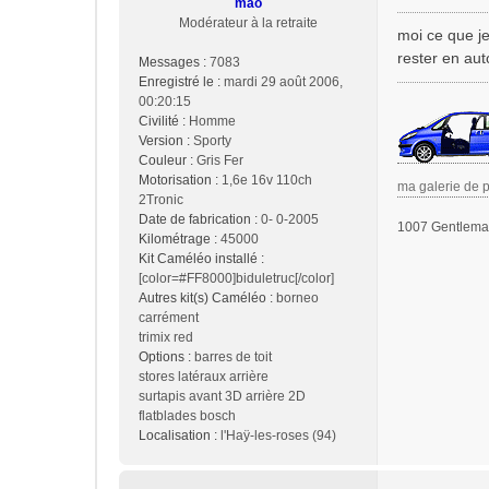
mao
e
Modérateur à la retraite
s
moi ce que je
s
rester en aut
Messages :
7083
a
Enregistré le :
mardi 29 août 2006,
g
00:20:15
e
Civilité :
Homme
Version :
Sporty
Couleur :
Gris Fer
Motorisation :
1,6e 16v 110ch
ma galerie de 
2Tronic
Date de fabrication :
0- 0-2005
1007 Gentleman
Kilométrage :
45000
Kit Caméléo installé :
[color=#FF8000]biduletruc[/color]
Autres kit(s) Caméléo :
borneo
carrément
trimix red
Options :
barres de toit
stores latéraux arrière
surtapis avant 3D arrière 2D
flatblades bosch
Localisation :
l'Haÿ-les-roses (94)