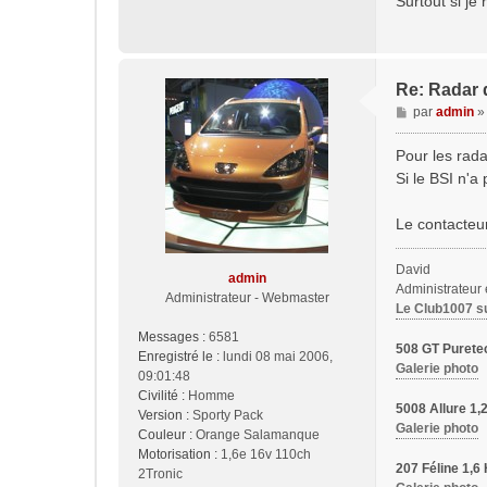
Surtout si je
Re: Radar d
M
par
admin
e
s
Pour les rada
s
Si le BSI n'a
a
g
Le contacteur
e
David
admin
Administrateur
Administrateur - Webmaster
Le Club1007 s
Messages :
6581
508 GT Purete
Enregistré le :
lundi 08 mai 2006,
Galerie photo
09:01:48
Civilité :
Homme
5008 Allure 1
Version :
Sporty Pack
Galerie photo
Couleur :
Orange Salamanque
Motorisation :
1,6e 16v 110ch
207 Féline 1,
2Tronic