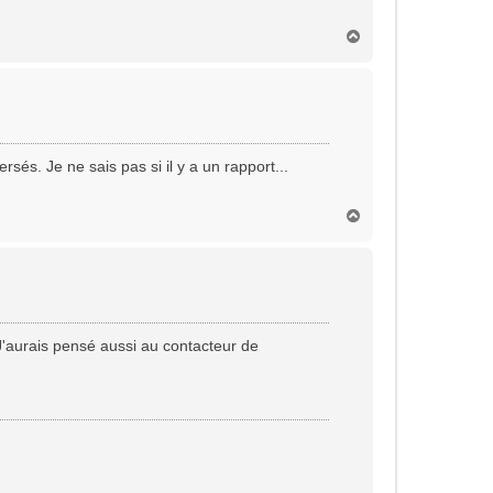
H
a
u
t
sés. Je ne sais pas si il y a un rapport...
H
a
u
t
.J'aurais pensé aussi au contacteur de