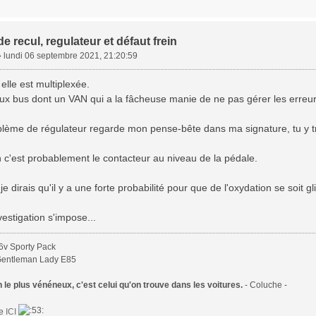
e recul, regulateur et défaut frein
»
lundi 06 septembre 2021, 21:20:59
 elle est multiplexée.
deux bus dont un VAN qui a la fâcheuse manie de ne pas gérer les erreu
blème de régulateur regarde mon pense-bête dans ma signature, tu y tr
n c'est probablement le contacteur au niveau de la pédale.
 je dirais qu'il y a une forte probabilité pour que de l'oxydation se soit 
vestigation s'impose...
6v Sporty Pack
Gentleman Lady E85
le plus vénéneux, c'est celui qu'on trouve dans les voitures.
- Coluche -
te
ICI