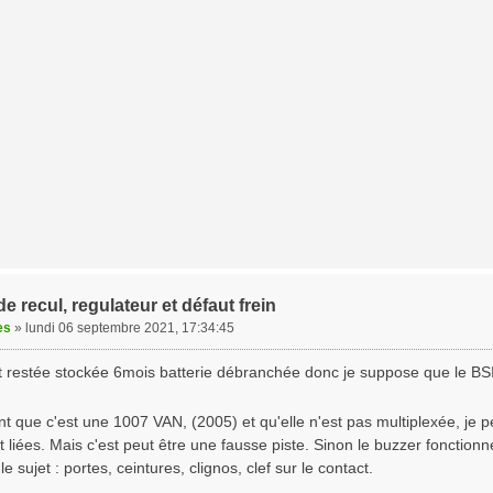
e recul, regulateur et défaut frein
es
»
lundi 06 septembre 2021, 17:34:45
t restée stockée 6mois batterie débranchée donc je suppose que le BSI 
t que c'est une 1007 VAN, (2005) et qu'elle n'est pas multiplexée, je 
 liées. Mais c'est peut être une fausse piste. Sinon le buzzer fonctionne
e sujet : portes, ceintures, clignos, clef sur le contact.