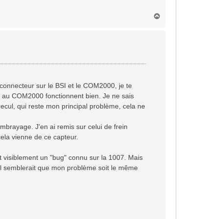
H
a
u
t
 connecteur sur le BSI et le COM2000, je te
ré au COM2000 fonctionnent bien. Je ne sais
recul, qui reste mon principal problème, cela ne
embrayage. J'en ai remis sur celui de frein
ela vienne de ce capteur.
it visiblement un "bug" connu sur la 1007. Mais
. Il semblerait que mon problème soit le même