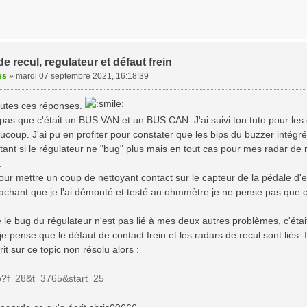
e recul, regulateur et défaut frein
es
»
mardi 07 septembre 2021, 16:18:39
outes ces réponses.
pas que c'était un BUS VAN et un BUS CAN. J'ai suivi ton tuto pour les
coup. J'ai pu en profiter pour constater que les bips du buzzer intég
stant si le régulateur ne "bug" plus mais en tout cas pour mes radar de 
.
 pour mettre un coup de nettoyant contact sur le capteur de la pédale d'
sachant que je l'ai démonté et testé au ohmmètre je ne pense pas que c
 le bug du régulateur n'est pas lié à mes deux autres problèmes, c'éta
e pense que le défaut de contact frein et les radars de recul sont liés
it sur ce topic non résolu alors :
p?f=28&t=3765&start=25