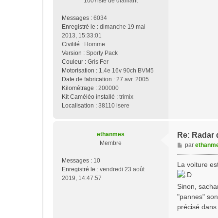
1007iste de diamant
Messages :
6034
Enregistré le :
dimanche 19 mai
2013, 15:33:01
Civilité :
Homme
Version :
Sporty Pack
Couleur :
Gris Fer
Motorisation :
1,4e 16v 90ch BVM5
Date de fabrication :
27 avr. 2005
Kilométrage :
200000
Kit Caméléo installé :
trimix
Localisation :
38110 isere
ethanmes
Re: Radar d
Membre
M
par
ethanm
e
Messages :
10
s
La voiture es
Enregistré le :
vendredi 23 août
s
2019, 14:47:57
a
Sinon, sachan
g
"pannes" sont
e
précisé dans l