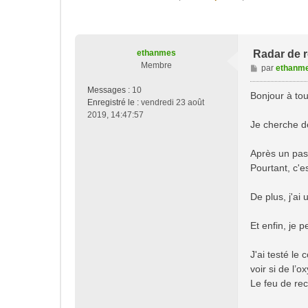
ethanmes
Radar de re
Membre
M
par
ethanm
e
Messages :
10
s
Bonjour à tou
Enregistré le :
vendredi 23 août
s
2019, 14:47:57
a
Je cherche d
g
e
Après un pass
Pourtant, c'es
De plus, j'ai
Et enfin, je 
J'ai testé le 
voir si de l’o
Le feu de rec