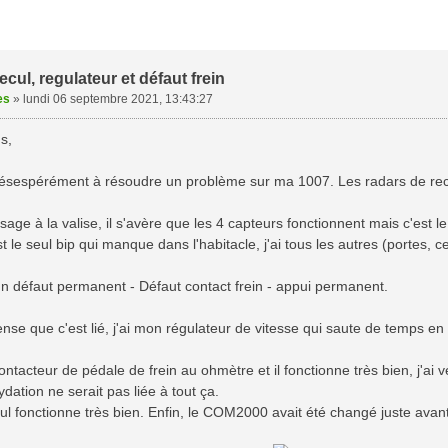
cul, regulateur et défaut frein
es
»
lundi 06 septembre 2021, 13:43:27
s,
ésespérément à résoudre un problème sur ma 1007. Les radars de recu
age à la valise, il s'avère que les 4 capteurs fonctionnent mais c'est le
t le seul bip qui manque dans l'habitacle, j'ai tous les autres (portes, ce
 un défaut permanent - Défaut contact frein - appui permanent.
pense que c'est lié, j'ai mon régulateur de vitesse qui saute de temps en
contacteur de pédale de frein au ohmètre et il fonctionne très bien, j'ai v
xydation ne serait pas liée à tout ça.
ul fonctionne très bien. Enfin, le COM2000 avait été changé juste avant