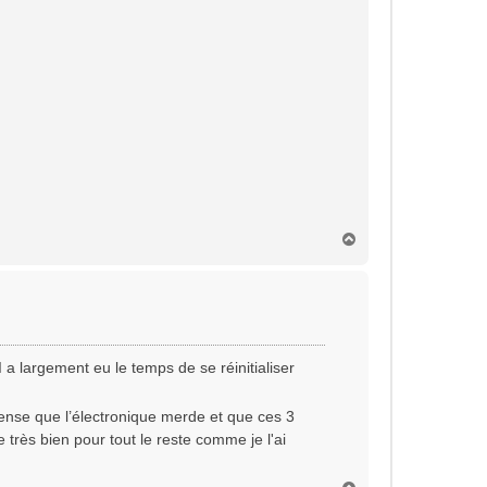
H
a
u
t
a largement eu le temps de se réinitialiser
pense que l’électronique merde et que ces 3
 très bien pour tout le reste comme je l'ai