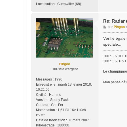
Localisation :
Guebwiller (68)
Re: Radar d
M
par
Pingoo
e
s
Vérifie égal
s
spéciale...
a
g
1007 1.6 HDi 1
e
1007 1.6i 16v 
Pingoo
1007iste d'argent
Le champignon 
Messages :
1990
Mon pense-bê
Enregistré le :
mardi 13 février 2018,
10:21:06
Civilité :
Homme
Version :
Sporty Pack
Couleur :
Gris Fer
Motorisation :
1,6 HDi 16v 110ch
BVM5
Date de fabrication :
01 mars 2007
Kilométrage :
188000