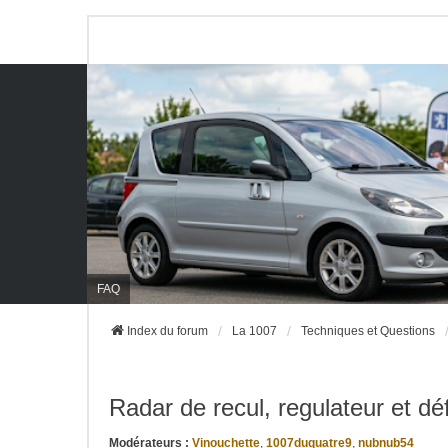
FAQ
Index du forum
La 1007
Techniques et Questions
Radar de recul, regulateur et déf
Modérateurs :
Vinouchette
,
1007duquatre9
,
nubnub54