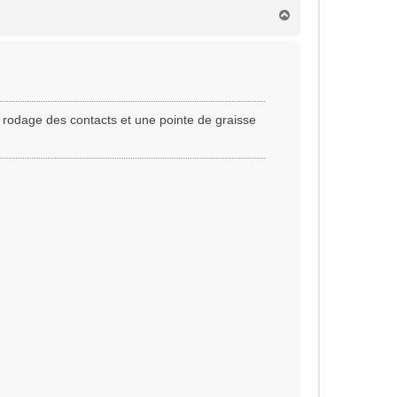
H
a
u
t
 rodage des contacts et une pointe de graisse