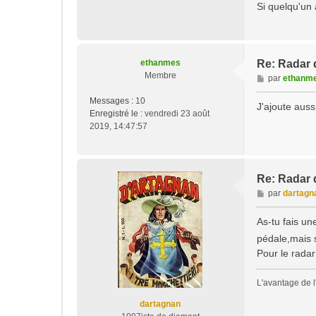
Si quelqu'un 
ethanmes
Re: Radar d
Membre
M
par
ethanm
e
Messages :
10
s
J'ajoute auss
Enregistré le :
vendredi 23 août
s
2019, 14:47:57
a
g
e
Re: Radar d
M
par
dartagn
e
s
As-tu fais un
s
pédale,mais si
a
Pour le radar
g
e
L'avantage de l'
dartagnan