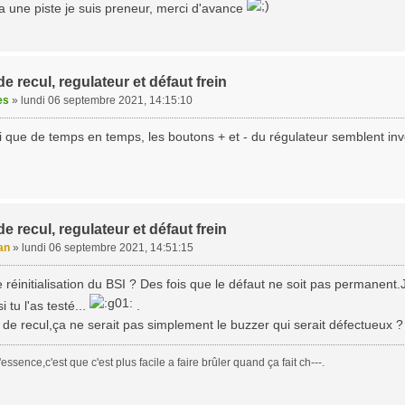
a une piste je suis preneur, merci d'avance
e recul, regulateur et défaut frein
es
»
lundi 06 septembre 2021, 14:15:10
i que de temps en temps, les boutons + et - du régulateur semblent inver
e recul, regulateur et défaut frein
an
»
lundi 06 septembre 2021, 14:51:15
e réinitialisation du BSI ? Des fois que le défaut ne soit pas permanent
 tu l'as testé...
.
 de recul,ça ne serait pas simplement le buzzer qui serait défectueux ?
essence,c'est que c'est plus facile a faire brûler quand ça fait ch---.