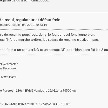
 regarde ce qu'a écrit chris00666.
e recul, regulateur et défaut frein
»
mardi 07 septembre 2021, 20:33:16
rs de recul, tu peux regarder si le feu de recul fonctionne bien.
 pas l'info de marche arrière, les radars de recul ne s'activent pas.
 de frein à un contact NO et un contact NF, tu as bien contrôlé les 2 a
 et Webmaster
ur Facebook
ch 225 EAT8
,2e Puretech 130ch BVM6
Vendue le 12/01/24 à 76500 km
6 HDi 8v 112ch BVM6
Vendue le 25/06/20 à 110273 km