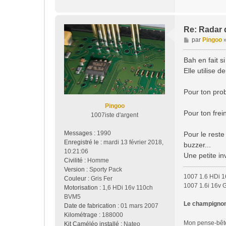
Re: Radar d
M
par
Pingoo
e
s
Bah en fait si
s
Elle utilise 
a
g
Pour ton pro
e
Pingoo
Pour ton frei
1007iste d'argent
Messages :
1990
Pour le reste
Enregistré le :
mardi 13 février 2018,
buzzer...
10:21:06
Une petite in
Civilité :
Homme
Version :
Sporty Pack
1007 1.6 HDi 1
Couleur :
Gris Fer
1007 1.6i 16v 
Motorisation :
1,6 HDi 16v 110ch
BVM5
Le champignon 
Date de fabrication :
01 mars 2007
Kilométrage :
188000
Mon pense-bê
Kit Caméléo installé :
Nateo