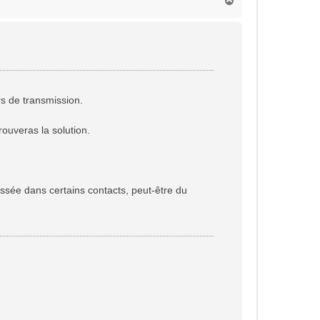
H
a
u
t
rs de transmission.
ouveras la solution.
glissée dans certains contacts, peut-être du