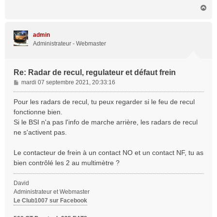
H
a
u
t
admin
Administrateur - Webmaster
Re: Radar de recul, regulateur et défaut frein
M
mardi 07 septembre 2021, 20:33:16
e
s
Pour les radars de recul, tu peux regarder si le feu de recul
s
fonctionne bien.
a
Si le BSI n'a pas l'info de marche arrière, les radars de recul
g
ne s'activent pas.
e
Le contacteur de frein à un contact NO et un contact NF, tu as
bien contrôlé les 2 au multimètre ?
David
Administrateur et Webmaster
Le Club1007 sur Facebook