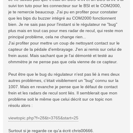
a
suivi ton tuto pour les connecteur sur le BSI et le COM2000,
g
je te remercie beaucoup. J'ai pu en profiter pour constater
e
que les bips du buzzer intégré au COM2000 fonctionnent
bien. Je ne sais pas pour l'instant si le régulateur ne "bug"
plus mais en tout cas pour mes radar de recul, qui reste mon
principal problème, cela ne change rien...
J'ai profiter pour mettre un coup de nettoyant contact sur le
capteur de la pédale d'embrayage. J'en ai remis sur celui de
frein aussi. Mais sachant que je l'ai démonté et testé au
ohmmètre je ne pense pas que cela vienne de ce capteur.
Peut être que le bug du régulateur n'est pas lié à mes deux
autres problèmes, c'était visiblement un "bug" connu sur la
1007. Mais en revanche je pense que le défaut de contact
frein et les radars de recul sont liés. Il semblerait que mon
problème soit le même que celui décrit sur ce topic non
résolu alors :
viewtopic.php?f=28&t=3765&start=25
Surtout si je regarde ce qu'a écrit chris00666.