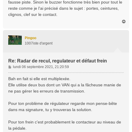
fausse piste. Sinon le buzzer fonctionne très bien pour tout le
reste comme je l'ai précisé dans le sujet : portes, ceintures,
clignos, clef sur le contact.
H
a
u
t
Pingoo
1007iste d'argent
Re: Radar de recul, regulateur et défaut frein
M
lundi 06 septembre 2021, 21:20:59
e
s
Bah en fait si elle est multiplexée.
s
Elle utilise deux bus dont un VAN qui a la fâcheuse manie de
a
ne pas gérer les erreurs de transmission.
g
e
Pour ton problème de régulateur regarde mon pense-bête
dans ma signature, tu y trouveras la solution.
Pour ton frein c'est probablement le contacteur au niveau de
la pédale.