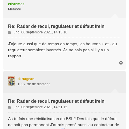
t
ethanmes
Membre
Re: Radar de recul, regulateur et défaut frein
M
lundi 06 septembre 2021, 14:15:10
e
s
J'ajoute aussi que de temps en temps, les boutons + et - du
s
régulateur semblent inversés. Je ne sais pas si il y a un
a
rapport...
g
H
e
a
u
t
dartagnan
1007iste de diamant
Re: Radar de recul, regulateur et défaut frein
M
lundi 06 septembre 2021, 14:51:15
e
s
As-tu fais une réinitialisation du BSI ? Des fois que le défaut
s
ne soit pas permanent.J'aurais pensé aussi au contacteur de
a