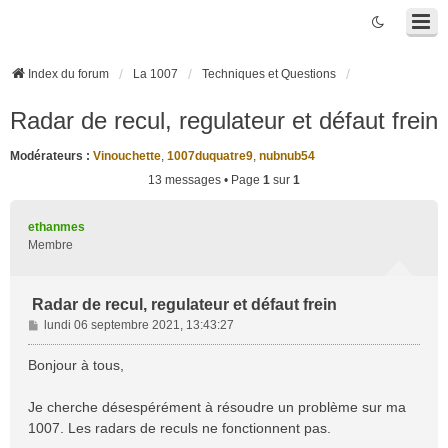
Index du forum
La 1007
Techniques et Questions
Radar de recul, regulateur et défaut frein
Modérateurs :
Vinouchette
,
1007duquatre9
,
nubnub54
13 messages • Page
1
sur
1
ethanmes
Membre
Radar de recul, regulateur et défaut frein
M
lundi 06 septembre 2021, 13:43:27
e
s
Bonjour à tous,
s
a
Je cherche désespérément à résoudre un problème sur ma
g
1007. Les radars de reculs ne fonctionnent pas.
e