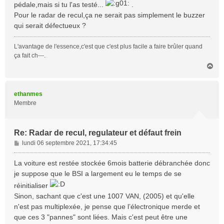
pédale,mais si tu l'as testé...
.
g
Pour le radar de recul,ça ne serait pas simplement le buzzer
e
qui serait défectueux ?
L'avantage de l'essence,c'est que c'est plus facile a faire brûler quand
ça fait ch---.
H
a
u
t
ethanmes
Membre
Re: Radar de recul, regulateur et défaut frein
M
lundi 06 septembre 2021, 17:34:45
e
s
La voiture est restée stockée 6mois batterie débranchée donc
s
je suppose que le BSI a largement eu le temps de se
a
réinitialiser
g
Sinon, sachant que c'est une 1007 VAN, (2005) et qu'elle
e
n'est pas multiplexée, je pense que l’électronique merde et
que ces 3 "pannes" sont liées. Mais c'est peut être une