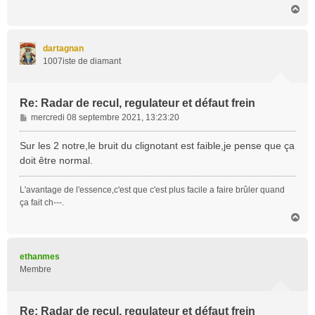
H
a
u
t
dartagnan
1007iste de diamant
Re: Radar de recul, regulateur et défaut frein
M
mercredi 08 septembre 2021, 13:23:20
e
s
Sur les 2 notre,le bruit du clignotant est faible,je pense que ça
s
doit être normal.
a
g
L'avantage de l'essence,c'est que c'est plus facile a faire brûler quand
e
ça fait ch---.
H
a
u
t
ethanmes
Membre
Re: Radar de recul, regulateur et défaut frein