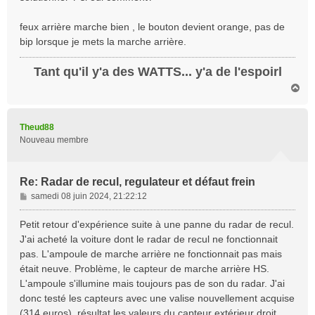
e
feux arrière marche bien , le bouton devient orange, pas de
bip lorsque je mets la marche arrière.
Tant qu'il y'a des WATTS... y'a de l'espoirl
H
a
u
t
Theud88
Nouveau membre
Re: Radar de recul, regulateur et défaut frein
M
samedi 08 juin 2024, 21:22:12
e
s
Petit retour d'expérience suite à une panne du radar de recul.
s
J'ai acheté la voiture dont le radar de recul ne fonctionnait
a
pas. L'ampoule de marche arrière ne fonctionnait pas mais
g
était neuve. Problème, le capteur de marche arrière HS.
e
L'ampoule s'illumine mais toujours pas de son du radar. J'ai
donc testé les capteurs avec une valise nouvellement acquise
(314 euros), résultat les valeurs du capteur extérieur droit