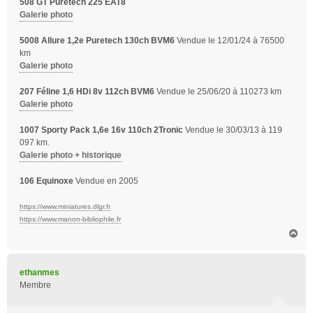
508 GT Puretech 225 EAT8
Galerie photo
5008 Allure 1,2e Puretech 130ch BVM6
Vendue le 12/01/24 à 76500
km
Galerie photo
207 Féline 1,6 HDi 8v 112ch BVM6
Vendue le 25/06/20 à 110273 km
Galerie photo
1007 Sporty Pack 1,6e 16v 110ch 2Tronic
Vendue le 30/03/13 à 119
097 km.
Galerie photo + historique
106 Equinoxe
Vendue en 2005
https://www.miniatures.dlgr.fr
https://www.manon-bibliophile.fr
H
a
u
t
ethanmes
Membre