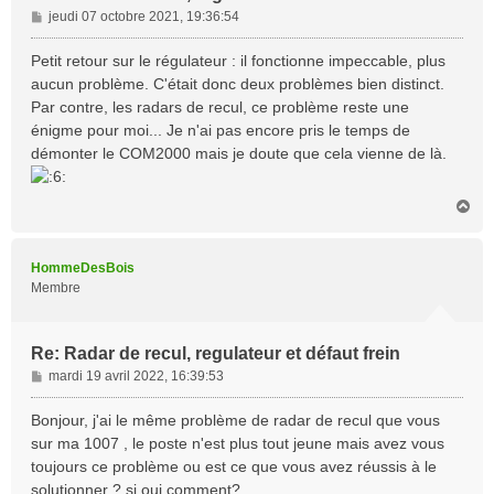
M
jeudi 07 octobre 2021, 19:36:54
e
s
Petit retour sur le régulateur : il fonctionne impeccable, plus
s
aucun problème. C'était donc deux problèmes bien distinct.
a
Par contre, les radars de recul, ce problème reste une
g
énigme pour moi... Je n'ai pas encore pris le temps de
e
démonter le COM2000 mais je doute que cela vienne de là.
H
a
u
t
HommeDesBois
Membre
Re: Radar de recul, regulateur et défaut frein
M
mardi 19 avril 2022, 16:39:53
e
s
Bonjour, j'ai le même problème de radar de recul que vous
s
sur ma 1007 , le poste n'est plus tout jeune mais avez vous
a
toujours ce problème ou est ce que vous avez réussis à le
g
solutionner ? si oui comment?