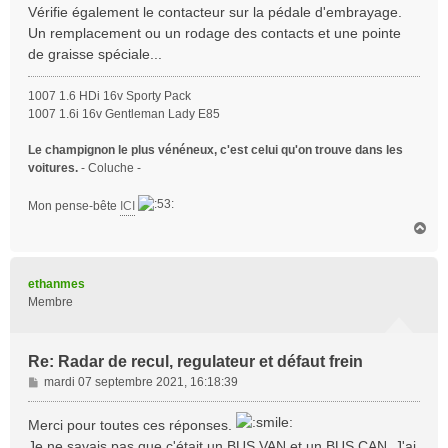
s
Vérifie également le contacteur sur la pédale d'embrayage.
s
Un remplacement ou un rodage des contacts et une pointe
a
de graisse spéciale...
g
e
1007 1.6 HDi 16v Sporty Pack
1007 1.6i 16v Gentleman Lady E85
Le champignon le plus vénéneux, c'est celui qu'on trouve dans les
voitures.
- Coluche -
Mon pense-bête
ICI
H
a
u
t
ethanmes
Membre
Re: Radar de recul, regulateur et défaut frein
M
mardi 07 septembre 2021, 16:18:39
e
s
Merci pour toutes ces réponses.
s
Je ne savais pas que c'était un BUS VAN et un BUS CAN. J'ai