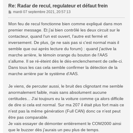
Re: Radar de recul, regulateur et défaut frein
M
mardi 07 septembre 2021, 20:57:13
e
s
Mon feu de recul fonctionne bien comme expliqué dans mon
s
premier message. Et j'ai bien contrôlé les deux circuit sur le
a
contacteur, quand l'un est ouvert, l'autre est fermé et
g
inversement. De plus, (je ne sais pas si c'est normal mais il
e
semble que oui après lecture du forum) : quand j'active la
marche arrière, le témoin orange du bouton de l'AAS
s'allume. Il se ré-éteint dès le dés-enclenchement de celle-ci.
Dans tous les cas cela semble confirmer la détection de la
marche arrière par le système d'AAS.
Je viens, de percuter aussi, le bruit des clignotant me semble
anormalement faible, mais sans absolument aucune
certitudes... J'ai toujours eu la voiture comme ça alors difficile
de dire si cela est normal. Sur ma 207 il était plus fort mais ce
n'est pas la même génération (Full CAN) donc ce n'est peut
être pas comparable.
Je vais essayer de démonter entièrement le COM2000 ainsi
que le buzzer dès j'aurais un peu plus de temps.