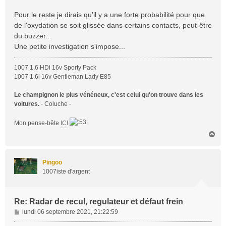
Pour le reste je dirais qu'il y a une forte probabilité pour que
de l'oxydation se soit glissée dans certains contacts, peut-être
du buzzer...
Une petite investigation s'impose...
1007 1.6 HDi 16v Sporty Pack
1007 1.6i 16v Gentleman Lady E85
Le champignon le plus vénéneux, c'est celui qu'on trouve dans les
voitures.
- Coluche -
Mon pense-bête
ICI
H
a
u
t
Pingoo
1007iste d'argent
Re: Radar de recul, regulateur et défaut frein
M
lundi 06 septembre 2021, 21:22:59
e