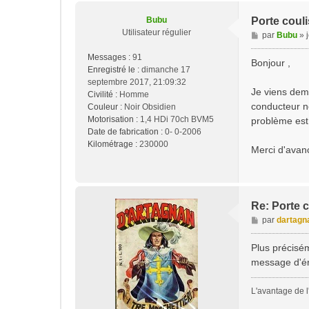
Bubu
Porte couli
Utilisateur régulier
M
par
Bubu
»
e
Messages :
91
s
Bonjour ,
Enregistré le :
dimanche 17
s
septembre 2017, 21:09:32
a
Je viens dema
Civilité :
Homme
g
conducteur ne
Couleur :
Noir Obsidien
e
Motorisation :
1,4 HDi 70ch BVM5
problème est 
Date de fabrication :
0- 0-2006
Kilométrage :
230000
Merci d'avan
Re: Porte c
M
par
dartagn
e
s
Plus précisém
s
message d'érr
a
g
L'avantage de l'
e