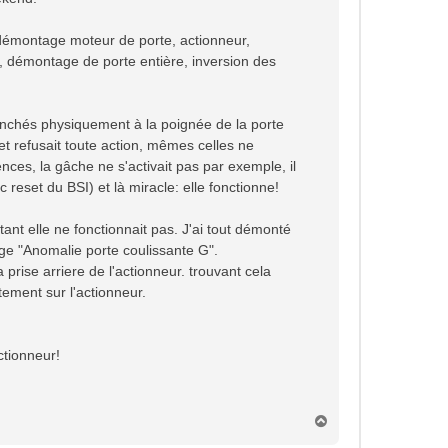
 démontage moteur de porte, actionneur,
SI, démontage de porte entière, inversion des
anchés physiquement à la poignée de la porte
et refusait toute action, mêmes celles ne
ences, la gâche ne s'activait pas par exemple, il
reset du BSI) et là miracle: elle fonctionne!
nt elle ne fonctionnait pas. J'ai tout démonté
e "Anomalie porte coulissante G".
a prise arriere de l'actionneur. trouvant cela
tement sur l'actionneur.
ctionneur!
H
a