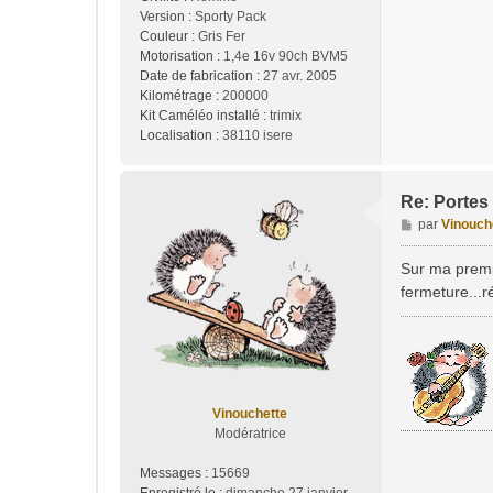
Version :
Sporty Pack
Couleur :
Gris Fer
Motorisation :
1,4e 16v 90ch BVM5
Date de fabrication :
27 avr. 2005
Kilométrage :
200000
Kit Caméléo installé :
trimix
Localisation :
38110 isere
Re: Portes 
M
par
Vinouch
e
s
Sur ma premi
s
fermeture...r
a
g
e
Vinouchette
Modératrice
Messages :
15669