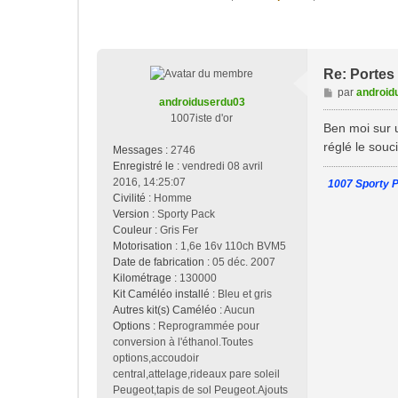
Re: Portes 
M
par
android
androiduserdu03
e
1007iste d'or
s
Ben moi sur u
s
réglé le souci
Messages :
2746
a
Enregistré le :
vendredi 08 avril
g
2016, 14:25:07
1007 Sporty P
e
Civilité :
Homme
Version :
Sporty Pack
Couleur :
Gris Fer
Motorisation :
1,6e 16v 110ch BVM5
Date de fabrication :
05 déc. 2007
Kilométrage :
130000
Kit Caméléo installé :
Bleu et gris
Autres kit(s) Caméléo :
Aucun
Options :
Reprogrammée pour
conversion à l'éthanol.Toutes
options,accoudoir
central,attelage,rideaux pare soleil
Peugeot,tapis de sol Peugeot.Ajouts