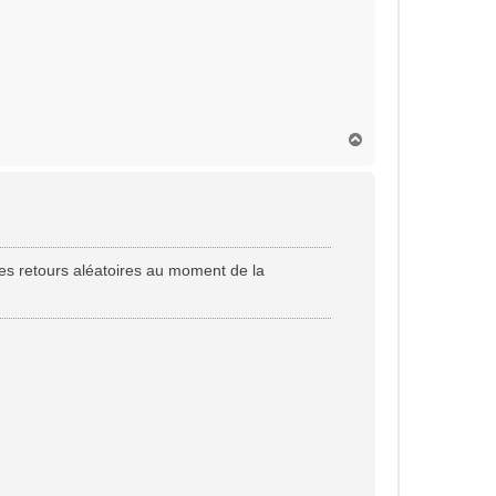
H
a
u
t
es retours aléatoires au moment de la