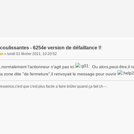
coulissantes - 6254e version de défaillance !!
an
»
lundi 01 février 2021, 10:20:52
,normalement l'actionneur n'agit pas ici
.Ou alors,peut-être,il r
 la zone dite "de fermeture",il renvoyait le message pour ouvrir
essence,c'est que c'est plus facile a faire brûler quand ça fait ch---.