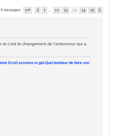
Page
13
sur
15
1
11
12
13
14
15
Précédente
Suivante
74 messages
…
 et c'est le changement de l'actionneur qui a
tions EcoG essence et gpl-Quel bonheur de faire son