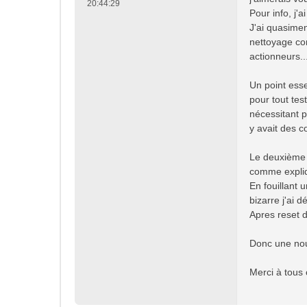
20:44:29
a
Pour info, j'
g
J'ai quasime
e
nettoyage con
actionneurs..
Un point ess
pour tout tes
nécessitant p
y avait des c
Le deuxième p
comme expliq
En fouillant u
bizarre j'ai 
Apres reset d
Donc une nouv
Merci à tous 