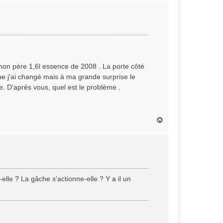
u
t
 mon père 1,6l essence de 2008 . La porte côté
ue j'ai changé mais à ma grande surprise le
e. D'après vous, quel est le problème .
H
a
u
t
elle ? La gâche s'actionne-elle ? Y a il un