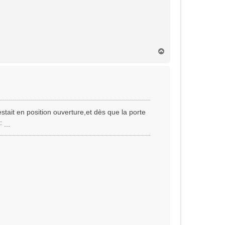
H
a
u
t
estait en position ouverture,et dès que la porte
...