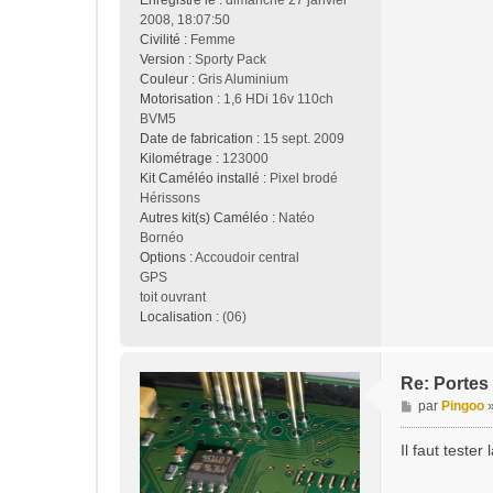
Enregistré le :
dimanche 27 janvier
2008, 18:07:50
Civilité :
Femme
Version :
Sporty Pack
Couleur :
Gris Aluminium
Motorisation :
1,6 HDi 16v 110ch
BVM5
Date de fabrication :
15 sept. 2009
Kilométrage :
123000
Kit Caméléo installé :
Pixel brodé
Hérissons
Autres kit(s) Caméléo :
Natéo
Bornéo
Options :
Accoudoir central
GPS
toit ouvrant
Localisation :
(06)
Re: Portes 
M
par
Pingoo
e
s
Il faut teste
s
a