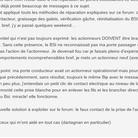
ai déjà posté beaucoup de messages à ce sujet.
nt appliqué touts les méthodes de réparation expliquées sur ce forum:
tacteur, graissage des galets, vérification gâche, réinitialisation du B
. bref, j'y ai passé quelques weekend...
entiel qui n'est pas toujours exprimé: les actionneurs DOIVENT être br
t. Sans cette présence, le BSI ne reconnaissait pas ma porte passager 
as l'action de l'actionneur. Je devenait fou car je faisais pleins d'expéri
omportements incomprehensibles bref, je mets un actionneur neuf (avec 
oint: ma porte conducteur avait un actionneur opérationnel mais pourta
ué précédemment, sans résultat, toujours le même Bip avec le messag
n peu plus, j'entendais un petit clic de contact electrique au niveau de l
démonté cette prise blanche pour en enlever les fils et les brancher direc
u Bsi: miracle! elle fonctionne.
elle solution à exploiter sur le forum: le faux contact de la prise de l'a
ceux qui m'ont aidé en tout cas (dartagnan en particulier)