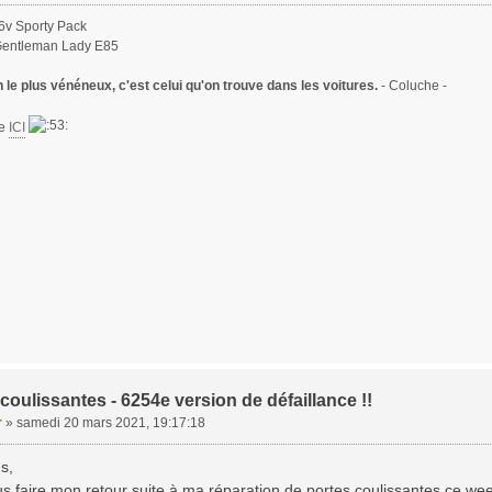
6v Sporty Pack
Gentleman Lady E85
le plus vénéneux, c'est celui qu'on trouve dans les voitures.
- Coluche -
te
ICI
coulissantes - 6254e version de défaillance !!
r
»
samedi 20 mars 2021, 19:17:18
s,
us faire mon retour suite à ma réparation de portes coulissantes ce we