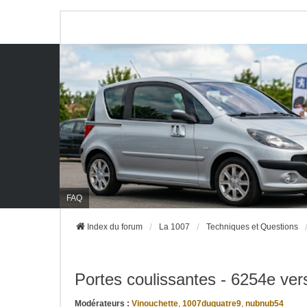
FAQ
Index du forum
La 1007
Techniques et Questions
Portes coulissantes - 6254e vers
Modérateurs :
Vinouchette
,
1007duquatre9
,
nubnub54