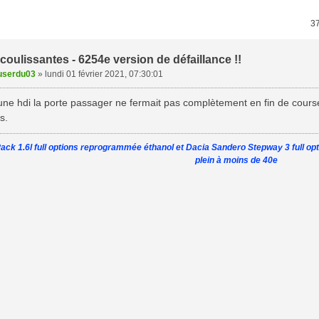
3
coulissantes - 6254e version de défaillance !!
userdu03
»
lundi 01 février 2021, 07:30:01
ne hdi la porte passager ne fermait pas complètement en fin de course
s.
ack 1.6l full options reprogrammée éthanol et Dacia Sandero Stepway 3 full op
plein à moins de 40e