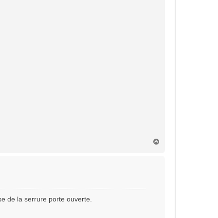
H
a
u
t
rse de la serrure porte ouverte.