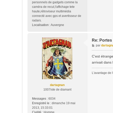
personnels de gadgets comme la
caméra de recul,l'affichage tete
haute,rétroviseur multimédia
connecté avec gps et avertisseur de
radars.
Localisation :
Auvergne
Re: Portes 
M
par
dartagn
e
s
C'est étrange
s
arrivait dans
a
g
e
L'avantage de l'
dartagnan
1007iste de diamant
Messages :
6034
Enregistré le :
dimanche 19 mai
2013, 15:33:01
Civilité :
Homme