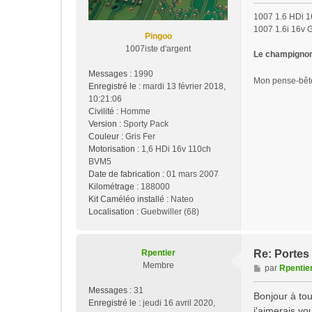
g
1007 1.6 HDi 1
e
1007 1.6i 16v 
Pingoo
1007iste d'argent
Le champignon 
Messages :
1990
Mon pense-bê
Enregistré le :
mardi 13 février 2018,
10:21:06
Civilité :
Homme
Version :
Sporty Pack
Couleur :
Gris Fer
Motorisation :
1,6 HDi 16v 110ch
BVM5
Date de fabrication :
01 mars 2007
Kilométrage :
188000
Kit Caméléo installé :
Nateo
Localisation :
Guebwiller (68)
Rpentier
Re: Portes 
Membre
M
par
Rpentie
e
Messages :
31
s
Bonjour à tou
Enregistré le :
jeudi 16 avril 2020,
s
j'aimerais vo