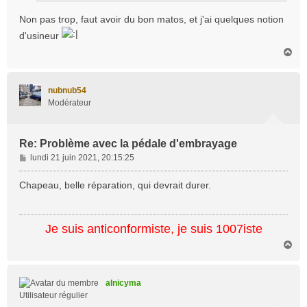
Non pas trop, faut avoir du bon matos, et j'ai quelques notion
d'usineur
H
a
u
t
nubnub54
Modérateur
Re: Problème avec la pédale d'embrayage
M
lundi 21 juin 2021, 20:15:25
e
s
Chapeau, belle réparation, qui devrait durer.
s
a
g
Je suis anticonformiste, je suis 1007iste
e
H
a
u
t
alnicyma
Utilisateur régulier