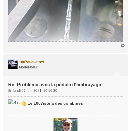
H
a
u
t
1007duquatre9
Modérateur
Re: Problème avec la pédale d'embrayage
M
lundi 21 juin 2021, 16:16:30
e
s
Le 1007iste a des combines
s
a
g
e