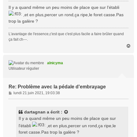
e
s
Il y a quand même un peu moins de place que sur l'établi
s
,et en plus,percer un rond,ça ripe,le foret casse.Pas
a
trop la galère ?
g
e
L'avantage de l'essence,c'est que c'est plus facile a faire brûler quand
ça fait ch---.
H
a
u
t
alnicyma
Utilisateur régulier
Re: Problème avec la pédale d'embrayage
M
lundi 21 juin 2021, 19:03:38
e
s
s
dartagnan
a écrit :
a
Il y a quand même un peu moins de place que sur
g
l'établi
,et en plus,percer un rond,ça ripe,le
e
foret casse.Pas trop la galère ?