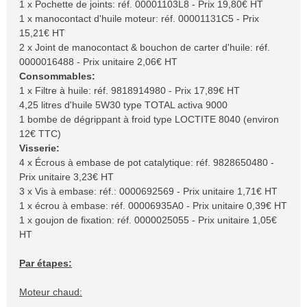
1 x Pochette de joints: réf. 00001103L8 - Prix 19,80€ HT
1 x manocontact d'huile moteur: réf. 00001131C5 - Prix
15,21€ HT
2 x Joint de manocontact & bouchon de carter d'huile: réf.
0000016488 - Prix unitaire 2,06€ HT
Consommables:
1 x Filtre à huile: réf. 9818914980 - Prix 17,89€ HT
4,25 litres d'huile 5W30 type TOTAL activa 9000
1 bombe de dégrippant à froid type LOCTITE 8040 (environ
12€ TTC)
Visserie:
4 x Écrous à embase de pot catalytique: réf. 9828650480 -
Prix unitaire 3,23€ HT
3 x Vis à embase: réf.: 0000692569 - Prix unitaire 1,71€ HT
1 x écrou à embase: réf. 00006935A0 - Prix unitaire 0,39€ HT
1 x goujon de fixation: réf. 0000025055 - Prix unitaire 1,05€
HT
Par étapes:
Moteur chaud: