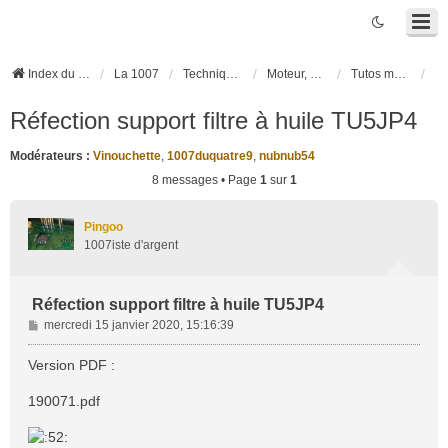
Index du forum
La 1007
Techniques et Questions
Moteur, électronique moteur, boîte robotisée 2-Tronic
Tutos moteur, boîte de vitesses
Réfection support filtre à huile TU5JP4
Modérateurs :
Vinouchette
,
1007duquatre9
,
nubnub54
8 messages • Page
1
sur
1
Pingoo
1007iste d'argent
Réfection support filtre à huile TU5JP4
M
mercredi 15 janvier 2020, 15:16:39
e
s
Version PDF :
s
a
190071.pdf
g
e