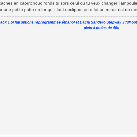
aches en caoutchouc ronds,tu sors celui ou tu veux changer l'ampoule et
 une petite patte en fer qu'il faut declipper,en effet un miroir est de m
ack 1.6l full options reprogrammée éthanol et Dacia Sandero Stepway 3 full op
plein à moins de 40e