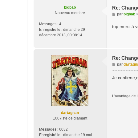
bigbab
Re: Change
Nouveau membre
M
par
bigbab
e
Messages :
4
s
top merci à 
Enregistré le :
dimanche 29
s
décembre 2013, 00:08:14
a
g
e
Re: Change
M
par
dartagn
e
s
Je confirme,m
s
a
g
L'avantage de l'
e
dartagnan
1007iste de diamant
Messages :
6032
Enregistré le :
dimanche 19 mai