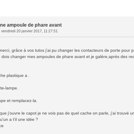
ne ampoule de phare avant
»
vendredi 20 janvier 2017, 11:27:51
merci, grâce à vos tutos j'ai pu changer les contacteurs de porte pour 
e dois changer mes ampoules de phare avant et je galère,après des rech
che plastique a .
rte-lampe.
mpe et remplacez-la.
que j'ouvre le capot je ne vois pas de quel cache on parle, j'ai trouvé u
u'un a t'il une idée ?
ce