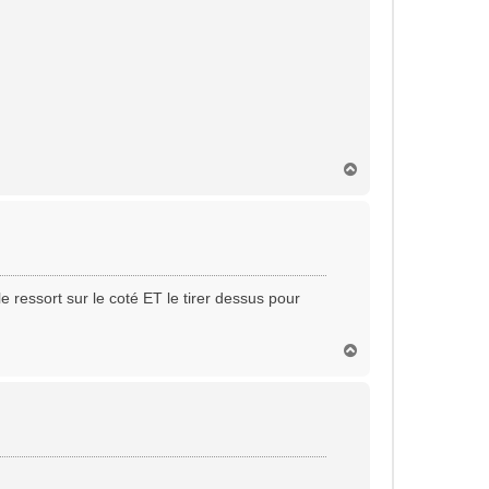
H
a
u
t
e ressort sur le coté ET le tirer dessus pour
H
a
u
t