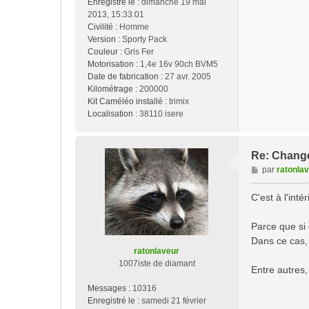
Enregistré le :
dimanche 19 mai
2013, 15:33:01
Civilité :
Homme
Version :
Sporty Pack
Couleur :
Gris Fer
Motorisation :
1,4e 16v 90ch BVM5
Date de fabrication :
27 avr. 2005
Kilométrage :
200000
Kit Caméléo installé :
trimix
Localisation :
38110 isere
Re: Change
M
par
ratonla
e
s
C'est à l'inté
s
a
Parce que si c
g
Dans ce cas, 
e
ratonlaveur
1007iste de diamant
Entre autres, 
Messages :
10316
Enregistré le :
samedi 21 février