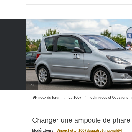
FAQ
Index du forum
La 1007
Techniques et Questions
Changer une ampoule de phare
Modérateurs :
Vinouchette
,
1007duquatre9
,
nubnub54