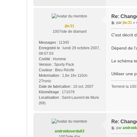
Re: Change
M
par
jbc31
»
jbc31
e
1007iste de diamant
s
C'est décrit d
s
Messages :
11345
a
Dépend de l'
Enregistré le :
lundi 29 octobre 2007,
g
08:07:03
e
Civilité :
Homme
Le schéma te
Version :
Sporty Pack
Couleur :
Bleu Récife
Utiliser une pe
Motorisation :
1,6e 16v 110ch
2Tronic
Date de fabrication :
10 oct. 2007
Terminé la 1007
Kilométrage :
171079
Localisation :
Saint-Laurent de Mure
(69)
Re: Change
M
par
android
androiduserdu03
e
1007iste d'or