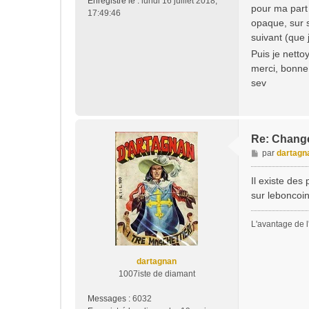
Enregistré le :
lundi 16 juillet 2018,
s
pour ma part 
17:49:46
a
opaque, sur s
g
suivant (que 
e
Puis je nett
merci, bonne
sev
Re: Change
M
par
dartagn
e
s
Il existe des
s
sur leboncoin
a
g
L'avantage de l'
e
dartagnan
1007iste de diamant
Messages :
6032