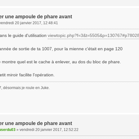
r une ampoule de phare avant
vendredi 20 janvier 2017, 12:48:41
ans le guide d'utilisation
viewtopic.php?f=3&t=5505&p=130767#p7802
année de sortie de ta 1007, pour la mienne c'était en page 120
 montre quel est le cache à enlever, au dos du bloc de phare.
tit miroir facilite l'opération.
, désormais je roule en Juke.
r une ampoule de phare avant
userdu03
»
vendredi 20 janvier 2017, 12:52:22