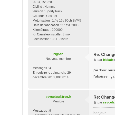
2013, 15:33:01
Civilité :
Homme
Version :
Sporty Pack
Couleur :
Gris Fer
Motorisation :
1,4e 16v 90ch BVM5
Date de fabrication :
27 avr. 2005
Kilométrage :
200000
Kit Caméléo installé :
trimix
Localisation :
38110 isere
bigbab
Re: Change
Nouveau membre
M
par
bigbab
e
Messages :
4
s
j'ai donc réu
Enregistré le :
dimanche 29
s
l'abaisser, ç
décembre 2013, 00:08:14
a
g
e
sevcolas@free.fr
Re: Change
Membre
M
par
sevcola
e
Messages :
9
s
bonjour,