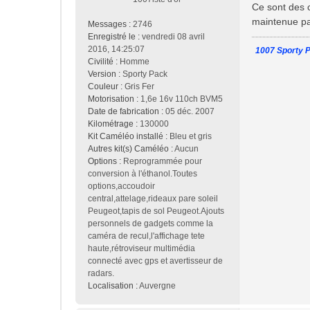
s
Ce sont des c
s
maintenue par
Messages :
2746
a
Enregistré le :
vendredi 08 avril
g
2016, 14:25:07
1007 Sporty P
e
Civilité :
Homme
Version :
Sporty Pack
Couleur :
Gris Fer
Motorisation :
1,6e 16v 110ch BVM5
Date de fabrication :
05 déc. 2007
Kilométrage :
130000
Kit Caméléo installé :
Bleu et gris
Autres kit(s) Caméléo :
Aucun
Options :
Reprogrammée pour
conversion à l'éthanol.Toutes
options,accoudoir
central,attelage,rideaux pare soleil
Peugeot,tapis de sol Peugeot.Ajouts
personnels de gadgets comme la
caméra de recul,l'affichage tete
haute,rétroviseur multimédia
connecté avec gps et avertisseur de
radars.
Localisation :
Auvergne