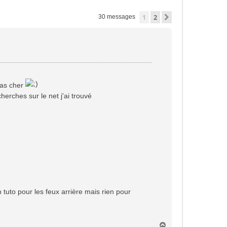
1
2
Suivante
30 messages
pas cher
erches sur le net j'ai trouvé
n tuto pour les feux arrière mais rien pour
H