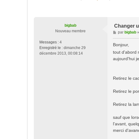
bigbab
Changer u
Nouveau membre
M
par
bigbab
e
Messages :
4
s
Bonjour,
Enregistré le :
dimanche 29
s
tout d'abord 
décembre 2013, 00:08:14
a
aujourd'hui j
g
e
Retirez le ca
Retirez le po
Retirez la la
sauf que lors
l'avant, quelq
merci d'avan