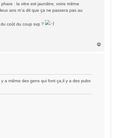
 phare : la vitre est jaunâtre, voire même
a deux ans m'a dit que ça ne passera pas au
e du coût du coup svp ?
H
a
u
t
l y a même des gens qui font ça,il y a des pubs