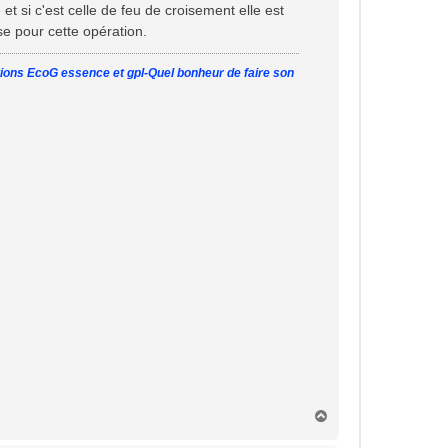
 si c'est celle de feu de croisement elle est
ise pour cette opération.
tions EcoG essence et gpl-Quel bonheur de faire son
H
a
u