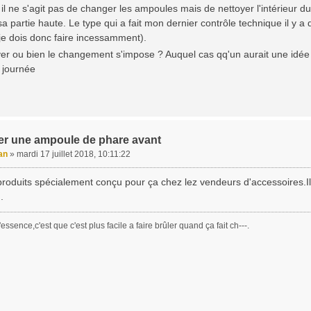
il ne s'agit pas de changer les ampoules mais de nettoyer l'intérieur du
a partie haute. Le type qui a fait mon dernier contrôle technique il y 
je dois donc faire incessamment).
oyer ou bien le changement s'impose ? Auquel cas qq'un aurait une idé
 journée
r une ampoule de phare avant
an
»
mardi 17 juillet 2018, 10:11:22
 produits spécialement conçu pour ça chez lez vendeurs d'accessoires.I
.
essence,c'est que c'est plus facile a faire brûler quand ça fait ch---.