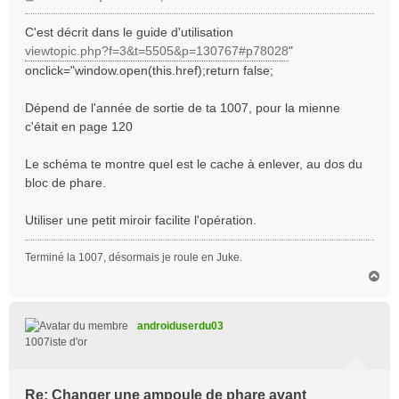
e
s
C'est décrit dans le guide d'utilisation
s
viewtopic.php?f=3&t=5505&p=130767#p78028
"
a
onclick="window.open(this.href);return false;
g
e
Dépend de l'année de sortie de ta 1007, pour la mienne
c'était en page 120
Le schéma te montre quel est le cache à enlever, au dos du
bloc de phare.
Utiliser une petit miroir facilite l'opération.
Terminé la 1007, désormais je roule en Juke.
H
a
u
t
androiduserdu03
1007iste d'or
Re: Changer une ampoule de phare avant