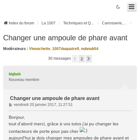
Index du forum
La 1007
Techniques et Questions
Carrosserie, électronique véhicule et habitacle
Changer une ampoule de phare avant
Modérateurs :
Vinouchette
,
1007duquatre9
,
nubnub54
1
2
Suivante
30 messages
bigbab
Nouveau membre
Changer une ampoule de phare avant
M
vendredi 20 janvier 2017, 11:27:51
e
s
Bonjour,
s
tout d'abord merci, grâce à vos tutos j'ai pu changer les
a
contacteurs de porte pour pas cher
g
aujourd'hui je dois changer mes ampoules de phare avant et
e