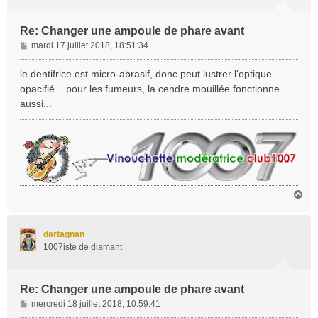
Re: Changer une ampoule de phare avant
M
mardi 17 juillet 2018, 18:51:34
e
s
le dentifrice est micro-abrasif, donc peut lustrer l'optique
s
opacifié... pour les fumeurs, la cendre mouillée fonctionne
a
aussi...
g
e
H
a
u
t
dartagnan
1007iste de diamant
Re: Changer une ampoule de phare avant
M
mercredi 18 juillet 2018, 10:59:41
e