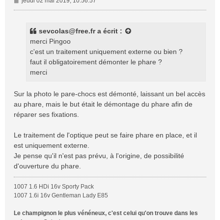
jeudi 02 mai 2019, 10:56:57
e
s
s
sevcolas@free.fr
a écrit :
a
merci Pingoo
g
c'est un traitement uniquement externe ou bien ?
e
faut il obligatoirement démonter le phare ?
merci
Sur la photo le pare-chocs est démonté, laissant un bel accès
au phare, mais le but était le démontage du phare afin de
réparer ses fixations.
Le traitement de l'optique peut se faire phare en place, et il
est uniquement externe.
Je pense qu'il n'est pas prévu, à l'origine, de possibilité
d'ouverture du phare.
1007 1.6 HDi 16v Sporty Pack
1007 1.6i 16v Gentleman Lady E85
Le champignon le plus vénéneux, c'est celui qu'on trouve dans les