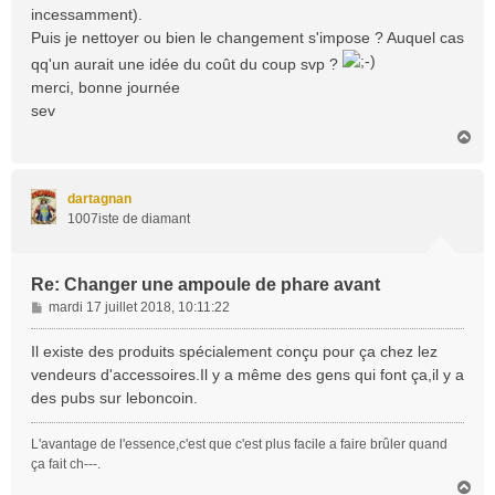
incessamment).
Puis je nettoyer ou bien le changement s'impose ? Auquel cas
qq'un aurait une idée du coût du coup svp ?
merci, bonne journée
sev
H
a
u
t
dartagnan
1007iste de diamant
Re: Changer une ampoule de phare avant
M
mardi 17 juillet 2018, 10:11:22
e
s
Il existe des produits spécialement conçu pour ça chez lez
s
vendeurs d'accessoires.Il y a même des gens qui font ça,il y a
a
des pubs sur leboncoin.
g
e
L'avantage de l'essence,c'est que c'est plus facile a faire brûler quand
ça fait ch---.
H