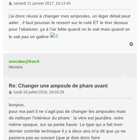
M
samedi 21 janvier 2017, 14:13:40
e
s
j'ai donc réussi à changer mes ampoules, un léger détail peut
s
aider , il faut pousser le ressort sur le coté ET le tirer dessus
a
pour l'abaisser, ça à l'air bête quand on le sait mais quand on
g
le sait pas on galère
e
H
a
u
t
sevcolas@free.fr
Membre
Re: Changer une ampoule de phare avant
M
lundi 16 juillet 2018, 18:03:29
e
s
bonjour,
s
pour ma part il ne s'agit pas de changer les ampoules mais
a
de nettoyer l'intérieur du phare : la vitre est jaunâtre, voire
g
même opaque, sur sa partie haute. Le type qui a fait mon
e
dernier contrôle technique il y a deux ans m'a dit que ça ne
passera pas au suivant (que je dois donc faire