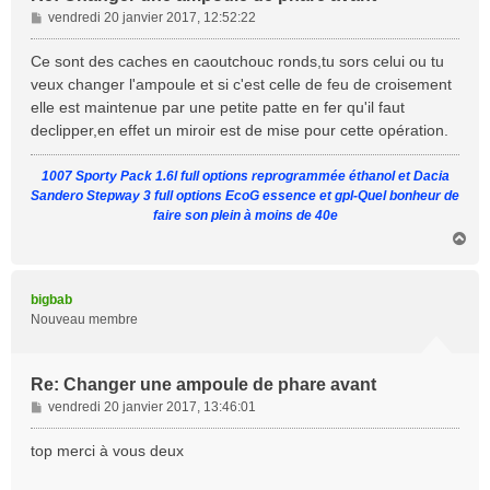
M
vendredi 20 janvier 2017, 12:52:22
e
s
Ce sont des caches en caoutchouc ronds,tu sors celui ou tu
s
veux changer l'ampoule et si c'est celle de feu de croisement
a
elle est maintenue par une petite patte en fer qu'il faut
g
declipper,en effet un miroir est de mise pour cette opération.
e
1007 Sporty Pack 1.6l full options reprogrammée éthanol et Dacia
Sandero Stepway 3 full options EcoG essence et gpl-Quel bonheur de
faire son plein à moins de 40e
H
a
u
t
bigbab
Nouveau membre
Re: Changer une ampoule de phare avant
M
vendredi 20 janvier 2017, 13:46:01
e
s
top merci à vous deux
s
a