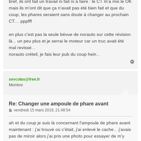
bref, ils ont fait un travail ni fait ni à faire : le CT m'a mis le OK
mais ils m'ont dit que ça n'avait pas été bien fait et que du
coup, les phares seraient sans doute à changer au prochain
CT.... pppfff
en plus c'est pas la seule bévue de norauto sur cette révision
là... un peu plus et je serrai le moteur car un truc avait été
mal revissé...
norauto créteil, je fais leur pub du coup hein...
H
a
u
t
sevcolas@free.fr
Membre
Re: Changer une ampoule de phare avant
M
vendredi 15 mars 2019, 21:48:54
e
s
ah et du coup je suis là concernant l'ampoule de phare avant
s
maintenant : j'ai trouvé où c'était, j'ai enlevé le cache... j'avais
a
pas de miroir alors j'ai pris une photo pour essayer de m'y
g