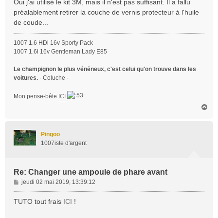
Oui j'ai utilisé le kit 3M, mais il n'est pas suffisant. Il a fallu
s
préalablement retirer la couche de vernis protecteur à l'huile
a
de coude...
g
e
1007 1.6 HDi 16v Sporty Pack
1007 1.6i 16v Gentleman Lady E85
Le champignon le plus vénéneux, c'est celui qu'on trouve dans les
voitures.
- Coluche -
Mon pense-bête
ICI
H
a
u
t
Pingoo
1007iste d'argent
Re: Changer une ampoule de phare avant
M
jeudi 02 mai 2019, 13:39:12
e
s
TUTO tout frais
ICI
!
s
a