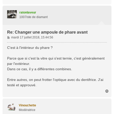
a
u
t
ratonlaveur
1007iste de diamant
Re: Changer une ampoule de phare avant
M
mardi 17 juillet 2018, 15:44:56
e
s
C'est à l'intérieur du phare ?
s
a
Parce que si c'est la vitre qui s'est ternie, c'est généralement
g
par l'extérieur.
e
Dans ce cas, il y a différentes combines.
Entre autres, on peut frotter l'optique avec du dentifrice. J'ai
testé et approuvé.
H
a
u
t
Vinouchette
Modératrice