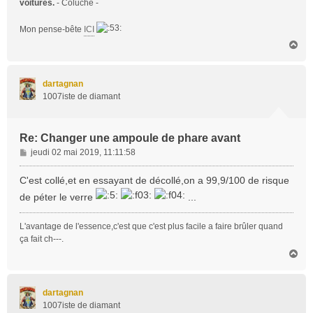
voitures.
- Coluche -
Mon pense-bête
ICI
H
a
u
t
dartagnan
1007iste de diamant
Re: Changer une ampoule de phare avant
M
jeudi 02 mai 2019, 11:11:58
e
s
C'est collé,et en essayant de décollé,on a 99,9/100 de risque
s
de péter le verre
...
a
g
L'avantage de l'essence,c'est que c'est plus facile a faire brûler quand
e
ça fait ch---.
H
a
u
t
dartagnan
1007iste de diamant