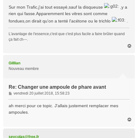
s
Sur mon Trafic,j'ai tout essayé,sauf la disqueuse
,y a
s
rien qui fasse.Apparemment les vitres sont comme
a
fondues,on dirait qu'on a tenté l'acétone ou le trichlo
.
g
e
L'avantage de l'essence,c'est que c'est plus facile a faire brûler quand
ça fait ch---.
H
a
u
t
Gilllian
Nouveau membre
Re: Changer une ampoule de phare avant
M
vendredi 20 juillet 2018, 15:58:23
e
s
ah merci pour ce topic. J'allais justement remplacer mes
s
ampoules.
a
H
g
a
e
u
t
sevcolas@free.fr