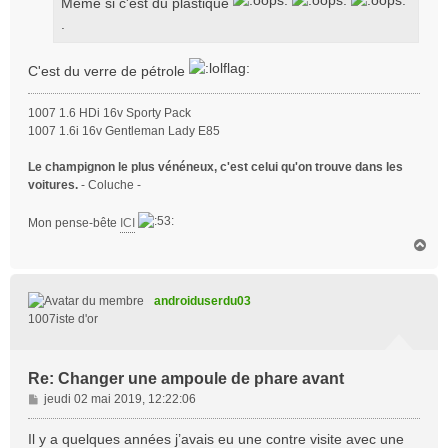
Même si c'est du plastique
g
.
e
C'est du verre de pétrole
1007 1.6 HDi 16v Sporty Pack
1007 1.6i 16v Gentleman Lady E85
Le champignon le plus vénéneux, c'est celui qu'on trouve dans les
voitures.
- Coluche -
Mon pense-bête
ICI
H
a
u
t
androiduserdu03
1007iste d'or
Re: Changer une ampoule de phare avant
M
jeudi 02 mai 2019, 12:22:06
e
s
Il y a quelques années j’avais eu une contre visite avec une