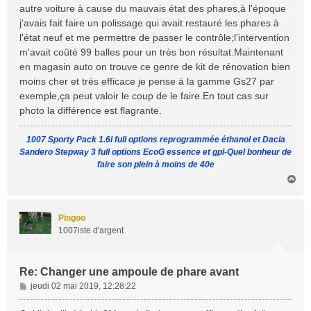
s
autre voiture à cause du mauvais état des phares,à l'époque
a
j'avais fait faire un polissage qui avait restauré les phares à
g
l'état neuf et me permettre de passer le contrôle;l’intervention
e
m'avait coûté 99 balles pour un très bon résultat.Maintenant
en magasin auto on trouve ce genre de kit de rénovation bien
moins cher et très efficace je pense à la gamme Gs27 par
exemple,ça peut valoir le coup de le faire.En tout cas sur
photo la différence est flagrante.
1007 Sporty Pack 1.6l full options reprogrammée éthanol et Dacia
Sandero Stepway 3 full options EcoG essence et gpl-Quel bonheur de
faire son plein à moins de 40e
H
a
u
t
Pingoo
1007iste d'argent
Re: Changer une ampoule de phare avant
M
jeudi 02 mai 2019, 12:28:22
e
s