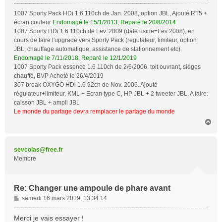
g
1007 Sporty Pack HDi 1.6 110ch de Jan. 2008, option JBL, Ajouté RT5 +
e
écran couleur
Endomagé le 15/1/2013, Reparé le 20/8/2014
1007 Sporty HDi 1.6 110ch de Fev. 2009 (date usine=Fev 2008), en
cours de faire l'upgrade vers Sporty Pack (regulateur, limiteur, option
JBL, chauffage automatique, assistance de stationnement etc).
Endomagé le 7/11/2018, Reparé le 12/1/2019
1007 Sporty Pack essence 1.6 110ch de 2/6/2006, toit ouvrant, sièges
chauffé, BVP Acheté le 26/4/2019
307 break OXYGO HDi 1.6 92ch de Nov. 2006. Ajouté
régulateur+limiteur, KML + Ecran type C, HP JBL + 2 tweeter JBL. A faire:
caisson JBL + ampli JBL
Le monde du partage devra remplacer le partage du monde
H
a
u
t
sevcolas@free.fr
Membre
Re: Changer une ampoule de phare avant
M
samedi 16 mars 2019, 13:34:14
e
s
Merci je vais essayer !