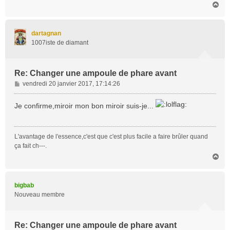
H
g
a
e
u
t
dartagnan
1007iste de diamant
Re: Changer une ampoule de phare avant
M
vendredi 20 janvier 2017, 17:14:26
e
s
Je confirme,miroir mon bon miroir suis-je...
s
a
g
L'avantage de l'essence,c'est que c'est plus facile a faire brûler quand
e
ça fait ch---.
H
a
u
t
bigbab
Nouveau membre
Re: Changer une ampoule de phare avant