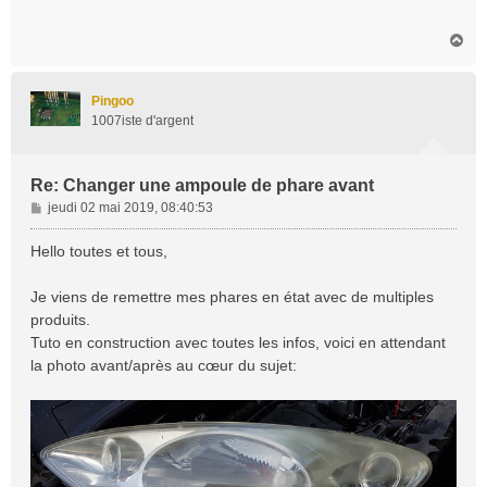
s
a
H
g
a
e
u
t
Pingoo
1007iste d'argent
Re: Changer une ampoule de phare avant
M
jeudi 02 mai 2019, 08:40:53
e
s
Hello toutes et tous,
s
a
Je viens de remettre mes phares en état avec de multiples
g
produits.
e
Tuto en construction avec toutes les infos, voici en attendant
la photo avant/après au cœur du sujet: