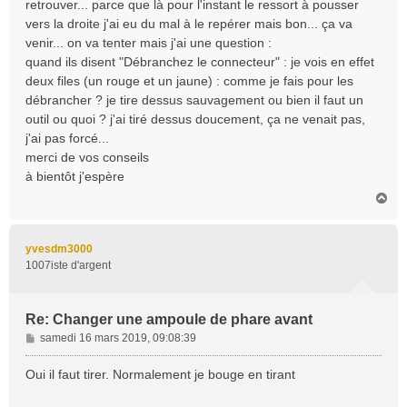
retrouver... parce que là pour l'instant le ressort à pousser
e
vers la droite j'ai eu du mal à le repérer mais bon... ça va
venir... on va tenter mais j'ai une question :
quand ils disent "Débranchez le connecteur" : je vois en effet
deux files (un rouge et un jaune) : comme je fais pour les
débrancher ? je tire dessus sauvagement ou bien il faut un
outil ou quoi ? j'ai tiré dessus doucement, ça ne venait pas,
j'ai pas forcé...
merci de vos conseils
à bientôt j'espère
H
a
u
t
yvesdm3000
1007iste d'argent
Re: Changer une ampoule de phare avant
M
samedi 16 mars 2019, 09:08:39
e
s
Oui il faut tirer. Normalement je bouge en tirant
s
a