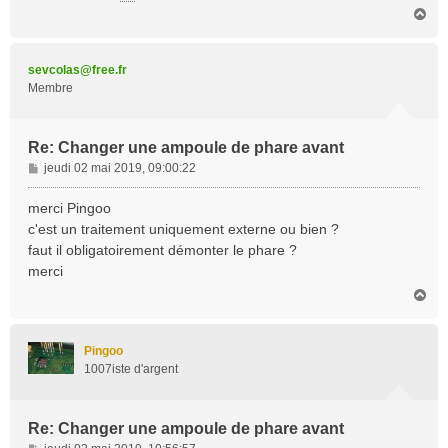
H
a
u
t
sevcolas@free.fr
Membre
Re: Changer une ampoule de phare avant
M
jeudi 02 mai 2019, 09:00:22
e
s
merci Pingoo
s
c'est un traitement uniquement externe ou bien ?
a
faut il obligatoirement démonter le phare ?
g
merci
e
H
a
u
t
Pingoo
1007iste d'argent
Re: Changer une ampoule de phare avant
M