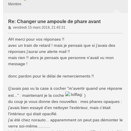
Membre
Re: Changer une ampoule de phare avant
M
vendredi 15 mars 2019, 21:45:31
e
s
AH merci pour vos réponses !!
s
avec un train de retard ! mais je pensais que si j'avais des
a
réponses j'aurai une alerte mail !!
g
mais rien !! alors je pensais que personne n'avait vu mon
e
message !
donc pardon pour le délai de remerciements !!
(j'avais pas vu la case à cocher "m'avertir quand une réposne
est..." : maintenant je la coche
)
du coup je vous donne des nouvelles : mes phares opaques :
j'avais bien essayé d'en nettoyer l'extérieur, mais c'était
l'intérieur qui était opacifié.
j'ai été chez norauto... apparemment on peut pas démonter le
verre soi-même...........