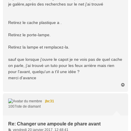
je galère,après des recherches sur le net j'ai trouvé
Retirez le cache plastique a .
Retirez le porte-lampe.
Retirez la lampe et remplacez-la.
sauf que lorsque j'ouvre le capot je ne vois pas de quel cache
on parle, j'ai trouvé un tuto pour les feux arrière mais rien
pour l'avant, quelqu'un a t'il une idée ?
merci d'avance
H
a
u
t
jbc31
1007iste de diamant
Re: Changer une ampoule de phare avant
M
vendredi 20 janvier 2017, 12:48:41