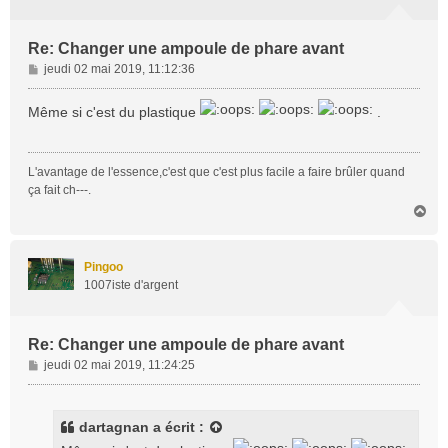
Re: Changer une ampoule de phare avant
M
jeudi 02 mai 2019, 11:12:36
e
s
Même si c'est du plastique
.
s
a
g
L'avantage de l'essence,c'est que c'est plus facile a faire brûler quand
e
ça fait ch---.
H
a
u
t
Pingoo
1007iste d'argent
Re: Changer une ampoule de phare avant
M
jeudi 02 mai 2019, 11:24:25
e
s
s
dartagnan
a écrit :
a