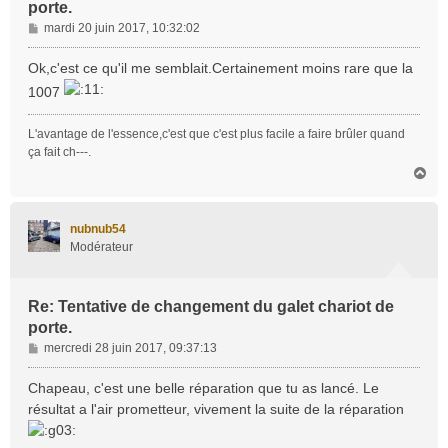
porte.
M
mardi 20 juin 2017, 10:32:02
e
s
Ok,c'est ce qu'il me semblait.Certainement moins rare que la
s
1007
a
g
L'avantage de l'essence,c'est que c'est plus facile a faire brûler quand
e
ça fait ch---.
H
a
u
t
nubnub54
Modérateur
Re: Tentative de changement du galet chariot de
porte.
M
mercredi 28 juin 2017, 09:37:13
e
s
Chapeau, c'est une belle réparation que tu as lancé. Le
s
résultat a l'air prometteur, vivement la suite de la réparation
a
g