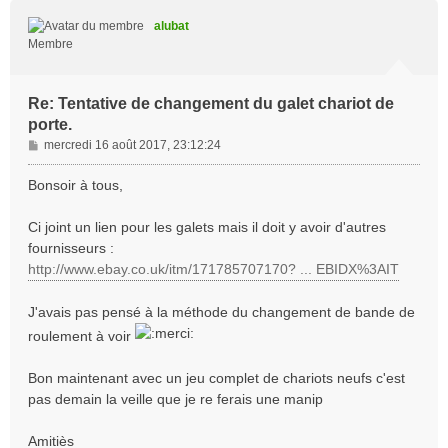
u
t
alubat
Membre
Re: Tentative de changement du galet chariot de
porte.
M
mercredi 16 août 2017, 23:12:24
e
s
Bonsoir à tous,
s
a
Ci joint un lien pour les galets mais il doit y avoir d'autres
g
fournisseurs :
e
http://www.ebay.co.uk/itm/171785707170? ... EBIDX%3AIT
J'avais pas pensé à la méthode du changement de bande de
roulement à voir
Bon maintenant avec un jeu complet de chariots neufs c'est
pas demain la veille que je re ferais une manip
Amitiès