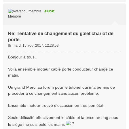
u
t
alubat
Membre
Re: Tentative de changement du galet chariot de
porte.
M
mardi 15 août 2017, 12:28:53
e
s
Bonjour à tous,
s
a
Voila ensemble moteur câble porte conducteur changé ce
g
matin.
e
Un grand Merci au forum pour le tutoriel qui m'a permis de
procéder à ce changement sans aucun problème.
Ensemble moteur trouvé d'occasion en très bon état.
Seule difficulté effectivement le câble et la prise air bag sous
le siége me suis pelé les mains