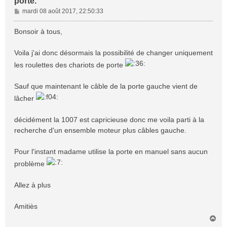
porte.
M
mardi 08 août 2017, 22:50:33
e
s
Bonsoir à tous,
s
a
Voila j'ai donc désormais la possibilité de changer uniquement
g
les roulettes des chariots de porte
e
Sauf que maintenant le câble de la porte gauche vient de
lâcher
décidément la 1007 est capricieuse donc me voila parti à la
recherche d'un ensemble moteur plus câbles gauche.
Pour l'instant madame utilise la porte en manuel sans aucun
problème
Allez à plus
Amitiès
H
a