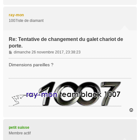
a
u
t
ray-mon
1007iste de diamant
Re: Tentative de changement du galet chariot de
porte.
M
dimanche 26 novembre 2017, 23:38:23
e
s
Dimensions pareilles ?
s
a
g
e
H
a
u
t
petit suisse
Membre actif