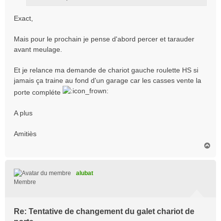
Exact,
Mais pour le prochain je pense d'abord percer et tarauder
avant meulage.
Et je relance ma demande de chariot gauche roulette HS si
jamais ça traine au fond d'un garage car les casses vente la
porte compléte
A plus
Amitiès
H
a
u
t
alubat
Membre
Re: Tentative de changement du galet chariot de