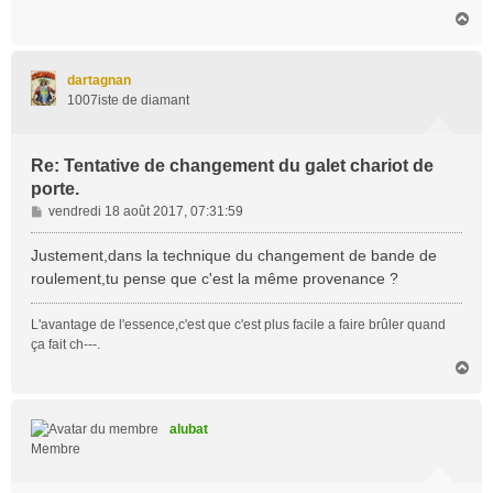
H
a
u
t
dartagnan
1007iste de diamant
Re: Tentative de changement du galet chariot de
porte.
M
vendredi 18 août 2017, 07:31:59
e
s
Justement,dans la technique du changement de bande de
s
roulement,tu pense que c'est la même provenance ?
a
g
L'avantage de l'essence,c'est que c'est plus facile a faire brûler quand
e
ça fait ch---.
H
a
u
t
alubat
Membre