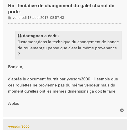
Re: Tentative de changement du galet chariot de
porte.
M
vendredi 18 août 2017, 08:57:43
e
s
s
dartagnan a écrit :
a
Justement,dans la technique du changement de bande
g
de roulement,tu pense que c'est la même provenance
e
?
Bonjour,
d'après le document fournit par yvesdm3000 , il semble que
ces roulettes ne provienne pas du même vendeur mais du
moment qu'elles ont les mêmes dimensions ça doit le faire
A plus
H
a
u
t
yvesdm3000