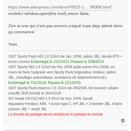
a
https://www.aliexpress.com/item/F0625-1 ... 96988.html
"
g
onclick="window.open(this.href);return false;
e
J'en ai une qui n'est pas encore craqué mais deja abimé donc
ça commence.
Yves
1007 Sporty Pack HDi 1.6 110ch de Jan. 2008, option JBL, Ajouté RT5 +
écran couleur
Endomagé le 15/1/2013, Reparé le 20/8/2014
1007 Sporty HDi 1.6 110ch de Fev. 2009 (date usine=Fev 2008), en
cours de faire l'upgrade vers Sporty Pack (regulateur, limiteur, option
JBL, chauffage automatique, assistance de stationnement etc).
Endomagé le 7/11/2018, Reparé le 12/1/2019
1007 Sporty Pack essence 1.6 110ch de 2/6/2006, toit ouvrant, sièges
chauffé, BVP Acheté le 26/4/2019
307 break OXYGO HDi 1.6 92ch de Nov. 2006. Ajouté
régulateur+limiteur, KML + Ecran type C, HP JBL + 2 tweeter JBL. A faire:
caisson JBL + ampli JBL
Le monde du partage devra remplacer le partage du monde
H
a
u