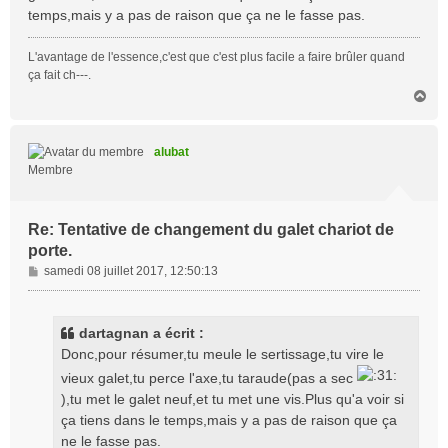
temps,mais y a pas de raison que ça ne le fasse pas.
e
L'avantage de l'essence,c'est que c'est plus facile a faire brûler quand
ça fait ch---.
H
a
u
t
alubat
Membre
Re: Tentative de changement du galet chariot de
porte.
M
samedi 08 juillet 2017, 12:50:13
e
s
s
dartagnan a écrit :
a
Donc,pour résumer,tu meule le sertissage,tu vire le
g
vieux galet,tu perce l'axe,tu taraude(pas a sec
e
),tu met le galet neuf,et tu met une vis.Plus qu'a voir si
ça tiens dans le temps,mais y a pas de raison que ça
ne le fasse pas.