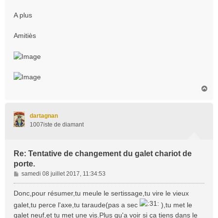
A plus
Amitiès
H
a
u
t
dartagnan
1007iste de diamant
Re: Tentative de changement du galet chariot de
porte.
M
samedi 08 juillet 2017, 11:34:53
e
s
Donc,pour résumer,tu meule le sertissage,tu vire le vieux
s
galet,tu perce l'axe,tu taraude(pas a sec
),tu met le
a
galet neuf,et tu met une vis.Plus qu'a voir si ça tiens dans le
g