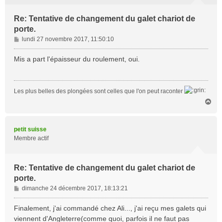
Re: Tentative de changement du galet chariot de
porte.
M
lundi 27 novembre 2017, 11:50:10
e
s
Mis a part l'épaisseur du roulement, oui.
s
a
g
Les plus belles des plongées sont celles que l'on peut raconter
e
H
a
u
t
petit suisse
Membre actif
Re: Tentative de changement du galet chariot de
porte.
M
dimanche 24 décembre 2017, 18:13:21
e
s
Finalement, j'ai commandé chez Ali..., j'ai reçu mes galets qui
s
viennent d'Angleterre(comme quoi, parfois il ne faut pas