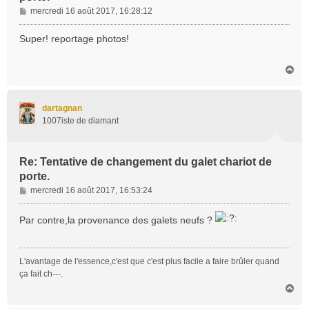
M
mercredi 16 août 2017, 16:28:12
e
s
Super! reportage photos!
s
a
H
g
a
e
u
t
dartagnan
1007iste de diamant
Re: Tentative de changement du galet chariot de
porte.
M
mercredi 16 août 2017, 16:53:24
e
s
Par contre,la provenance des galets neufs ?
s
a
g
L'avantage de l'essence,c'est que c'est plus facile a faire brûler quand
e
ça fait ch---.
H
a