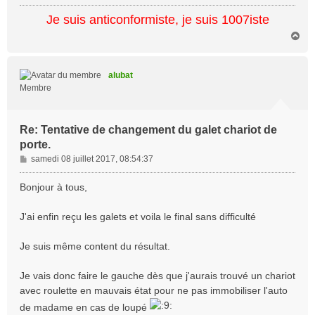
e
Je suis anticonformiste, je suis 1007iste
H
a
u
t
alubat
Membre
Re: Tentative de changement du galet chariot de
porte.
M
samedi 08 juillet 2017, 08:54:37
e
s
Bonjour à tous,
s
a
J'ai enfin reçu les galets et voila le final sans difficulté
g
e
Je suis même content du résultat.
Je vais donc faire le gauche dès que j'aurais trouvé un chariot
avec roulette en mauvais état pour ne pas immobiliser l'auto
de madame en cas de loupé