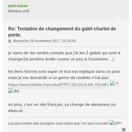
t
petit suisse
Membre actif
Re: Tentative de changement du galet chariot de
porte.
M
dimanche 26 novembre 2017, 20:34:43
e
s
je viens de me rendre compte que j'ai les 2 galets qui sont à
s
changer(la portière droite couine un peu à l'ouverture....)
a
g
les liens fournis sont super et tout est expliqué dans ce post
e
mais je me demande si ce genre de roulette n'irai pas:
https://www.blickle.fr/produit/FPO-25x10-6-6K-761481
en plus, c'est un site français, ça change de aliexpress ou
ebay.uk...
Les plus belles des plongées sont celles que l'on peut raconter
H