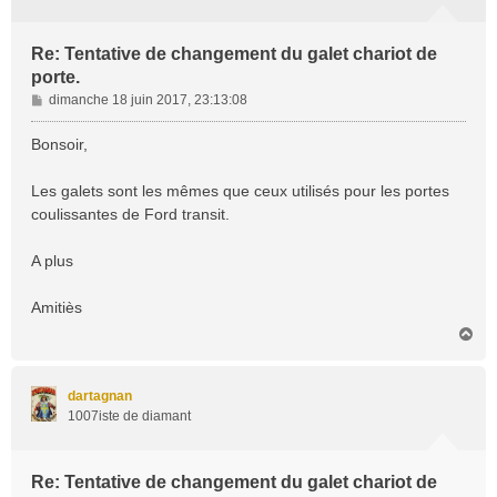
Re: Tentative de changement du galet chariot de
porte.
M
dimanche 18 juin 2017, 23:13:08
e
s
Bonsoir,
s
a
Les galets sont les mêmes que ceux utilisés pour les portes
g
coulissantes de Ford transit.
e
A plus
Amitiès
H
a
u
t
dartagnan
1007iste de diamant
Re: Tentative de changement du galet chariot de