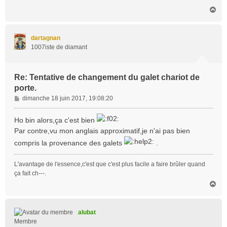
H
a
u
t
dartagnan
1007iste de diamant
Re: Tentative de changement du galet chariot de
porte.
M
dimanche 18 juin 2017, 19:08:20
e
s
Ho bin alors,ça c'est bien
s
Par contre,vu mon anglais approximatif,je n'ai pas bien
a
compris la provenance des galets
.
g
e
L'avantage de l'essence,c'est que c'est plus facile a faire brûler quand
ça fait ch---.
H
a
u
t
alubat
Membre