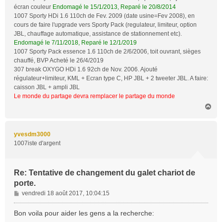
écran couleur
Endomagé le 15/1/2013, Reparé le 20/8/2014
1007 Sporty HDi 1.6 110ch de Fev. 2009 (date usine=Fev 2008), en
cours de faire l'upgrade vers Sporty Pack (regulateur, limiteur, option
JBL, chauffage automatique, assistance de stationnement etc).
Endomagé le 7/11/2018, Reparé le 12/1/2019
1007 Sporty Pack essence 1.6 110ch de 2/6/2006, toit ouvrant, sièges
chauffé, BVP Acheté le 26/4/2019
307 break OXYGO HDi 1.6 92ch de Nov. 2006. Ajouté
régulateur+limiteur, KML + Ecran type C, HP JBL + 2 tweeter JBL. A faire:
caisson JBL + ampli JBL
Le monde du partage devra remplacer le partage du monde
H
a
u
t
yvesdm3000
1007iste d'argent
Re: Tentative de changement du galet chariot de
porte.
M
vendredi 18 août 2017, 10:04:15
e
s
Bon voila pour aider les gens a la recherche:
s