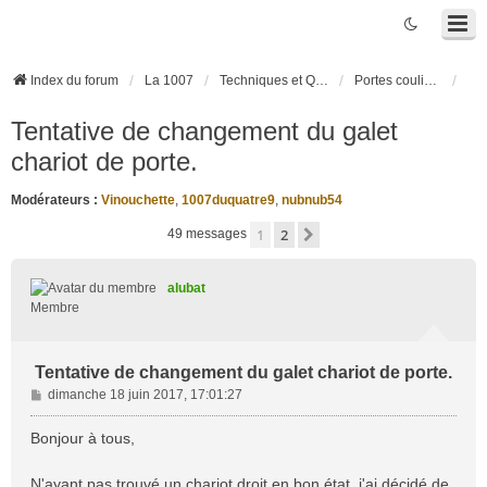
Index du forum
La 1007
Techniques et Questions
Portes coulissantes électriques
Tentative de changement du galet
chariot de porte.
Modérateurs :
Vinouchette
,
1007duquatre9
,
nubnub54
1
2
Suivante
49 messages
alubat
Membre
Tentative de changement du galet chariot de porte.
M
dimanche 18 juin 2017, 17:01:27
e
s
Bonjour à tous,
s
a
N'ayant pas trouvé un chariot droit en bon état, j'ai décidé de