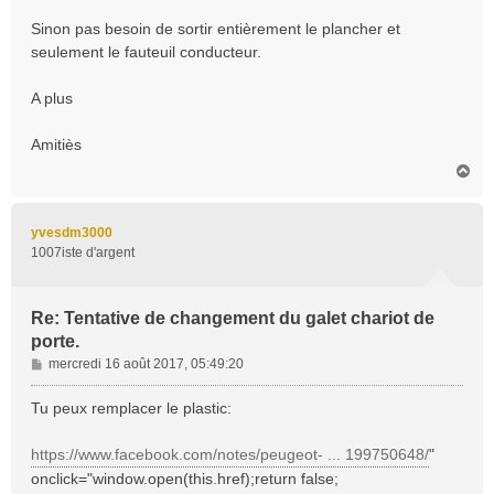
Sinon pas besoin de sortir entièrement le plancher et
seulement le fauteuil conducteur.
A plus
Amitiès
H
a
u
t
yvesdm3000
1007iste d'argent
Re: Tentative de changement du galet chariot de
porte.
M
mercredi 16 août 2017, 05:49:20
e
s
Tu peux remplacer le plastic:
s
a
https://www.facebook.com/notes/peugeot- ... 199750648/
"
g
onclick="window.open(this.href);return false;
e