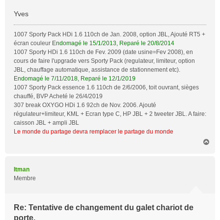
Yves
1007 Sporty Pack HDi 1.6 110ch de Jan. 2008, option JBL, Ajouté RT5 +
écran couleur
Endomagé le 15/1/2013, Reparé le 20/8/2014
1007 Sporty HDi 1.6 110ch de Fev. 2009 (date usine=Fev 2008), en
cours de faire l'upgrade vers Sporty Pack (regulateur, limiteur, option
JBL, chauffage automatique, assistance de stationnement etc).
Endomagé le 7/11/2018, Reparé le 12/1/2019
1007 Sporty Pack essence 1.6 110ch de 2/6/2006, toit ouvrant, sièges
chauffé, BVP Acheté le 26/4/2019
307 break OXYGO HDi 1.6 92ch de Nov. 2006. Ajouté
régulateur+limiteur, KML + Ecran type C, HP JBL + 2 tweeter JBL. A faire:
caisson JBL + ampli JBL
Le monde du partage devra remplacer le partage du monde
H
a
u
t
Itman
Membre
Re: Tentative de changement du galet chariot de
porte.