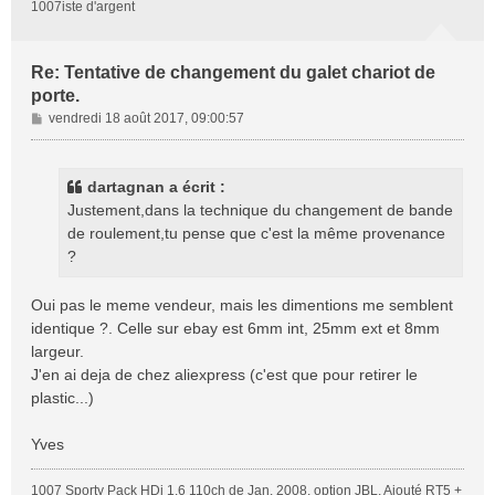
1007iste d'argent
Re: Tentative de changement du galet chariot de
porte.
M
vendredi 18 août 2017, 09:00:57
e
s
s
dartagnan a écrit :
a
Justement,dans la technique du changement de bande
g
de roulement,tu pense que c'est la même provenance
e
?
Oui pas le meme vendeur, mais les dimentions me semblent
identique ?. Celle sur ebay est 6mm int, 25mm ext et 8mm
largeur.
J'en ai deja de chez aliexpress (c'est que pour retirer le
plastic...)
Yves
1007 Sporty Pack HDi 1.6 110ch de Jan. 2008, option JBL, Ajouté RT5 +