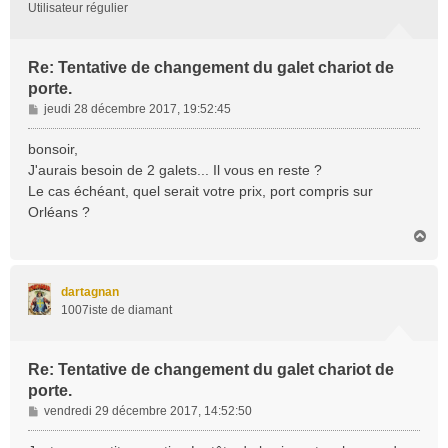
Utilisateur régulier
Re: Tentative de changement du galet chariot de
porte.
M
jeudi 28 décembre 2017, 19:52:45
e
s
bonsoir,
s
J'aurais besoin de 2 galets... Il vous en reste ?
a
Le cas échéant, quel serait votre prix, port compris sur
g
Orléans ?
e
H
a
u
t
dartagnan
1007iste de diamant
Re: Tentative de changement du galet chariot de
porte.
M
vendredi 29 décembre 2017, 14:52:50
e
s