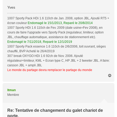
Yves
1007 Sporty Pack HDi 1.6 110ch de Jan. 2008, option JBL, Ajouté RT5 +
écran couleur
Endomagé le 15/1/2013, Reparé le 20/8/2014
1007 Sporty HDi 1.6 110ch de Fev. 2009 (date usine=Fev 2008), en
cours de faire l'upgrade vers Sporty Pack (regulateur, limiteur, option
JBL, chauffage automatique, assistance de stationnement etc).
Endomagé le 7/11/2018, Reparé le 12/1/2019
1007 Sporty Pack essence 1.6 110ch de 2/6/2006, toit ouvrant, sièges
chauffé, BVP Acheté le 26/4/2019
307 break OXYGO HDi 1.6 92ch de Nov. 2006. Ajouté
régulateur+limiteur, KML + Ecran type C, HP JBL + 2 tweeter JBL. A faire:
caisson JBL + ampli JBL
Le monde du partage devra remplacer le partage du monde
H
a
u
t
Itman
Membre
Re: Tentative de changement du galet chariot de
porte.