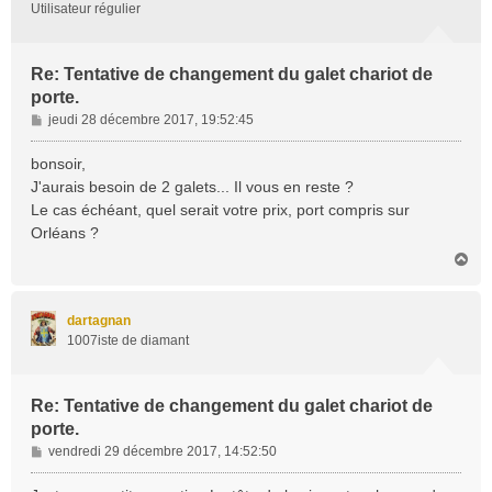
Utilisateur régulier
Re: Tentative de changement du galet chariot de
porte.
M
jeudi 28 décembre 2017, 19:52:45
e
s
bonsoir,
s
J'aurais besoin de 2 galets... Il vous en reste ?
a
Le cas échéant, quel serait votre prix, port compris sur
g
Orléans ?
e
H
a
u
t
dartagnan
1007iste de diamant
Re: Tentative de changement du galet chariot de
porte.
M
vendredi 29 décembre 2017, 14:52:50
e
s