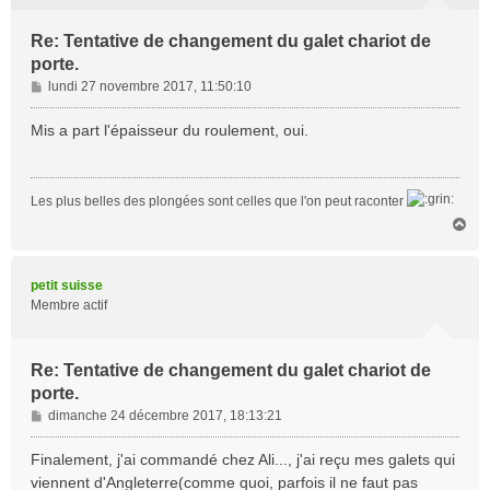
Re: Tentative de changement du galet chariot de
porte.
M
lundi 27 novembre 2017, 11:50:10
e
s
Mis a part l'épaisseur du roulement, oui.
s
a
g
Les plus belles des plongées sont celles que l'on peut raconter
e
H
a
u
t
petit suisse
Membre actif
Re: Tentative de changement du galet chariot de
porte.
M
dimanche 24 décembre 2017, 18:13:21
e
s
Finalement, j'ai commandé chez Ali..., j'ai reçu mes galets qui
s
viennent d'Angleterre(comme quoi, parfois il ne faut pas