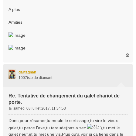
A plus
Amitiès
H
a
u
t
dartagnan
1007iste de diamant
Re: Tentative de changement du galet chariot de
porte.
M
samedi 08 juillet 2017, 11:34:53
e
s
Donc,pour résumer,tu meule le sertissage,tu vire le vieux
s
galet,tu perce l'axe,tu taraude(pas a sec
),tu met le
a
galet neuf,et tu met une vis.Plus qu'a voir si ça tiens dans le
g