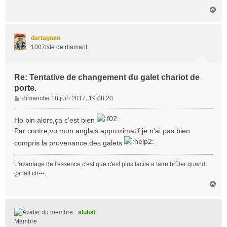
H
a
u
t
dartagnan
1007iste de diamant
Re: Tentative de changement du galet chariot de
porte.
M
dimanche 18 juin 2017, 19:08:20
e
s
Ho bin alors,ça c'est bien
s
Par contre,vu mon anglais approximatif,je n'ai pas bien
a
compris la provenance des galets
.
g
e
L'avantage de l'essence,c'est que c'est plus facile a faire brûler quand
ça fait ch---.
H
a
u
t
alubat
Membre