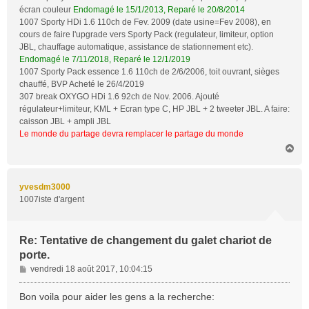
écran couleur
Endomagé le 15/1/2013, Reparé le 20/8/2014
1007 Sporty HDi 1.6 110ch de Fev. 2009 (date usine=Fev 2008), en
cours de faire l'upgrade vers Sporty Pack (regulateur, limiteur, option
JBL, chauffage automatique, assistance de stationnement etc).
Endomagé le 7/11/2018, Reparé le 12/1/2019
1007 Sporty Pack essence 1.6 110ch de 2/6/2006, toit ouvrant, sièges
chauffé, BVP Acheté le 26/4/2019
307 break OXYGO HDi 1.6 92ch de Nov. 2006. Ajouté
régulateur+limiteur, KML + Ecran type C, HP JBL + 2 tweeter JBL. A faire:
caisson JBL + ampli JBL
Le monde du partage devra remplacer le partage du monde
H
a
u
t
yvesdm3000
1007iste d'argent
Re: Tentative de changement du galet chariot de
porte.
M
vendredi 18 août 2017, 10:04:15
e
s
Bon voila pour aider les gens a la recherche:
s