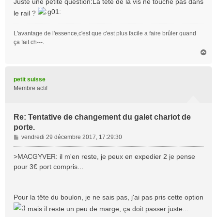
Juste une petite question:La tête de la vis ne touche pas dans
s
le rail ?
a
g
L'avantage de l'essence,c'est que c'est plus facile a faire brûler quand
e
ça fait ch---.
H
a
u
t
petit suisse
Membre actif
Re: Tentative de changement du galet chariot de
porte.
M
vendredi 29 décembre 2017, 17:29:30
e
s
>MACGYVER: il m'en reste, je peux en expedier 2 je pense
s
pour 3€ port compris...
a
g
e
Pour la tête du boulon, je ne sais pas, j'ai pas pris cette option
mais il reste un peu de marge, ça doit passer juste...