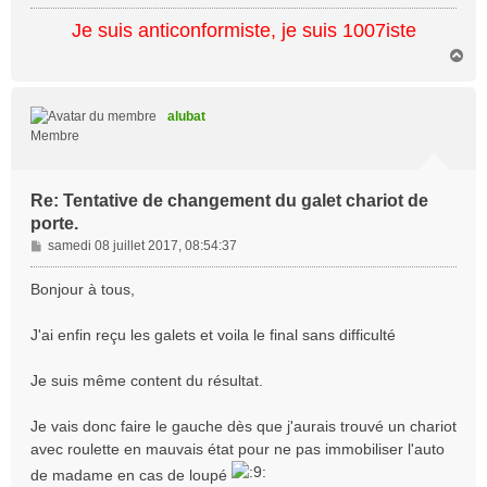
e
Je suis anticonformiste, je suis 1007iste
H
a
u
t
alubat
Membre
Re: Tentative de changement du galet chariot de
porte.
M
samedi 08 juillet 2017, 08:54:37
e
s
Bonjour à tous,
s
a
J'ai enfin reçu les galets et voila le final sans difficulté
g
e
Je suis même content du résultat.
Je vais donc faire le gauche dès que j'aurais trouvé un chariot
avec roulette en mauvais état pour ne pas immobiliser l'auto
de madame en cas de loupé