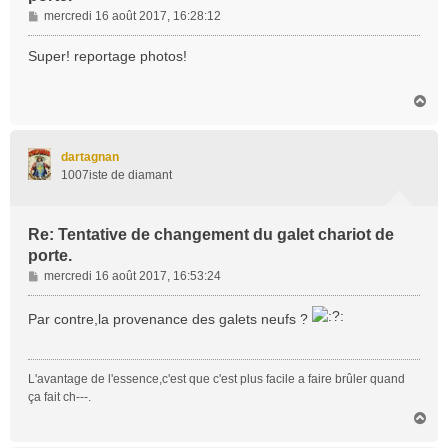
M
mercredi 16 août 2017, 16:28:12
e
s
Super! reportage photos!
s
a
H
g
a
e
u
t
dartagnan
1007iste de diamant
Re: Tentative de changement du galet chariot de
porte.
M
mercredi 16 août 2017, 16:53:24
e
s
Par contre,la provenance des galets neufs ?
s
a
g
L'avantage de l'essence,c'est que c'est plus facile a faire brûler quand
e
ça fait ch---.
H
a