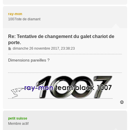
a
u
t
ray-mon
1007iste de diamant
Re: Tentative de changement du galet chariot de
porte.
M
dimanche 26 novembre 2017, 23:38:23
e
s
Dimensions pareilles ?
s
a
g
e
H
a
u
t
petit suisse
Membre actif