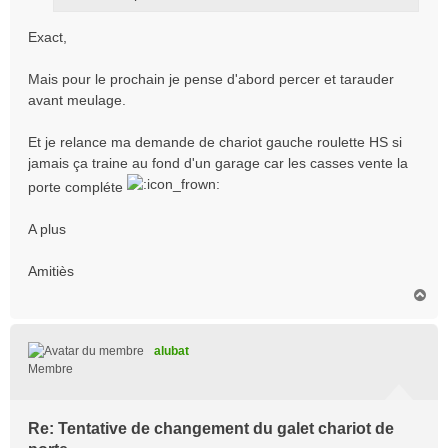
Exact,
Mais pour le prochain je pense d'abord percer et tarauder
avant meulage.
Et je relance ma demande de chariot gauche roulette HS si
jamais ça traine au fond d'un garage car les casses vente la
porte compléte
A plus
Amitiès
H
a
u
t
alubat
Membre
Re: Tentative de changement du galet chariot de