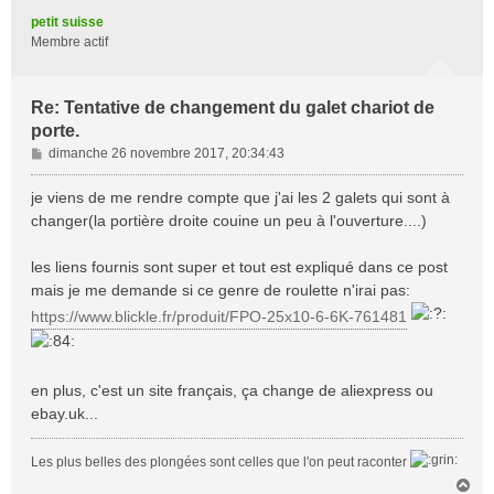
t
petit suisse
Membre actif
Re: Tentative de changement du galet chariot de
porte.
M
dimanche 26 novembre 2017, 20:34:43
e
s
je viens de me rendre compte que j'ai les 2 galets qui sont à
s
changer(la portière droite couine un peu à l'ouverture....)
a
g
les liens fournis sont super et tout est expliqué dans ce post
e
mais je me demande si ce genre de roulette n'irai pas:
https://www.blickle.fr/produit/FPO-25x10-6-6K-761481
en plus, c'est un site français, ça change de aliexpress ou
ebay.uk...
Les plus belles des plongées sont celles que l'on peut raconter
H