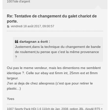
1007iste d'argent
Re: Tentative de changement du galet chariot de
porte.
M
vendredi 18 août 2017, 09:00:57
e
s
s
dartagnan a écrit :
a
Justement,dans la technique du changement de bande
g
de roulement,tu pense que c'est la même provenance
e
?
Oui pas le meme vendeur, mais les dimentions me semblent
identique ?. Celle sur ebay est 6mm int, 25mm ext et 8mm
largeur.
J'en ai deja de chez aliexpress (c'est que pour retirer le
plastic...)
Yves
1007 Sporty Pack HDi 1.6 110ch de Jan. 2008, option JBL, Ajouté RT5 +