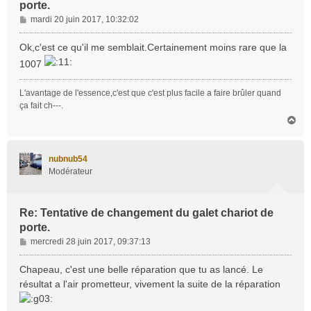
porte.
M
mardi 20 juin 2017, 10:32:02
e
s
Ok,c'est ce qu'il me semblait.Certainement moins rare que la
s
1007
a
g
L'avantage de l'essence,c'est que c'est plus facile a faire brûler quand
e
ça fait ch---.
H
a
u
t
nubnub54
Modérateur
Re: Tentative de changement du galet chariot de
porte.
M
mercredi 28 juin 2017, 09:37:13
e
s
Chapeau, c'est une belle réparation que tu as lancé. Le
s
résultat a l'air prometteur, vivement la suite de la réparation
a
g