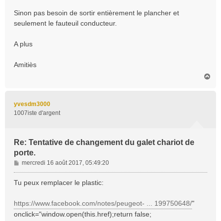
Sinon pas besoin de sortir entièrement le plancher et
seulement le fauteuil conducteur.
A plus
Amitiès
H
a
u
t
yvesdm3000
1007iste d'argent
Re: Tentative de changement du galet chariot de
porte.
M
mercredi 16 août 2017, 05:49:20
e
s
Tu peux remplacer le plastic:
s
a
https://www.facebook.com/notes/peugeot- ... 199750648/
"
g
onclick="window.open(this.href);return false;
e