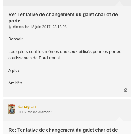
Re: Tentative de changement du galet chariot de
porte.
M
dimanche 18 juin 2017, 23:13:08
e
s
Bonsoir,
s
a
Les galets sont les mêmes que ceux utilisés pour les portes
g
coulissantes de Ford transit.
e
A plus
Amitiès
H
a
u
t
dartagnan
1007iste de diamant
Re: Tentative de changement du galet chariot de