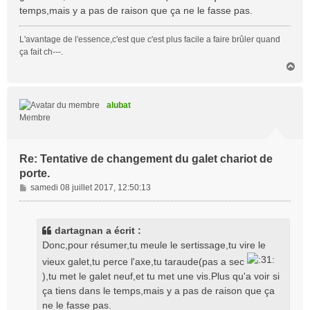
temps,mais y a pas de raison que ça ne le fasse pas.
e
L'avantage de l'essence,c'est que c'est plus facile a faire brûler quand
ça fait ch---.
H
a
u
t
alubat
Membre
Re: Tentative de changement du galet chariot de
porte.
M
samedi 08 juillet 2017, 12:50:13
e
s
s
dartagnan a écrit :
a
Donc,pour résumer,tu meule le sertissage,tu vire le
g
vieux galet,tu perce l'axe,tu taraude(pas a sec
e
),tu met le galet neuf,et tu met une vis.Plus qu'a voir si
ça tiens dans le temps,mais y a pas de raison que ça
ne le fasse pas.