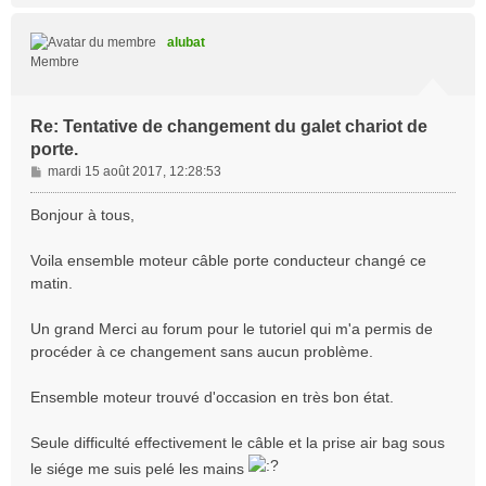
u
t
alubat
Membre
Re: Tentative de changement du galet chariot de
porte.
M
mardi 15 août 2017, 12:28:53
e
s
Bonjour à tous,
s
a
Voila ensemble moteur câble porte conducteur changé ce
g
matin.
e
Un grand Merci au forum pour le tutoriel qui m'a permis de
procéder à ce changement sans aucun problème.
Ensemble moteur trouvé d'occasion en très bon état.
Seule difficulté effectivement le câble et la prise air bag sous
le siége me suis pelé les mains