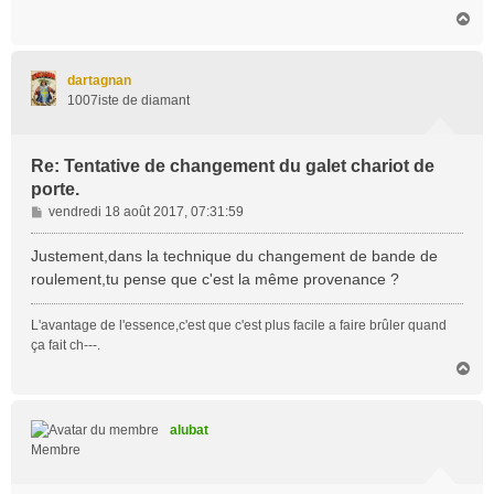
H
a
u
t
dartagnan
1007iste de diamant
Re: Tentative de changement du galet chariot de
porte.
M
vendredi 18 août 2017, 07:31:59
e
s
Justement,dans la technique du changement de bande de
s
roulement,tu pense que c'est la même provenance ?
a
g
L'avantage de l'essence,c'est que c'est plus facile a faire brûler quand
e
ça fait ch---.
H
a
u
t
alubat
Membre