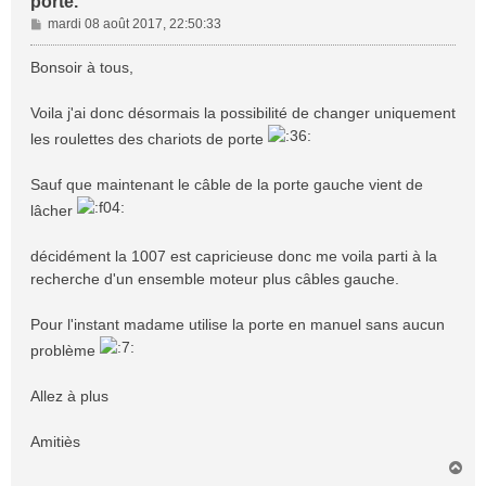
porte.
M
mardi 08 août 2017, 22:50:33
e
s
Bonsoir à tous,
s
a
Voila j'ai donc désormais la possibilité de changer uniquement
g
les roulettes des chariots de porte
e
Sauf que maintenant le câble de la porte gauche vient de
lâcher
décidément la 1007 est capricieuse donc me voila parti à la
recherche d'un ensemble moteur plus câbles gauche.
Pour l'instant madame utilise la porte en manuel sans aucun
problème
Allez à plus
Amitiès
H
a