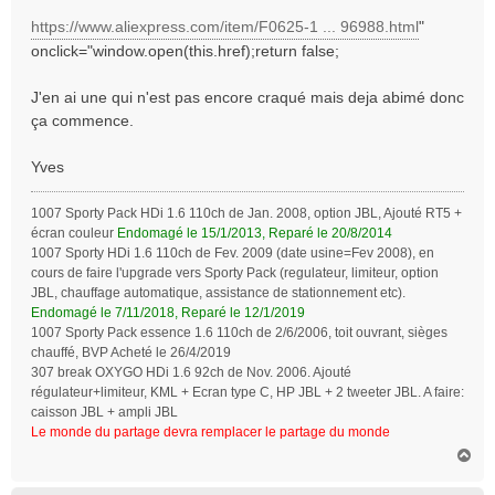
a
https://www.aliexpress.com/item/F0625-1 ... 96988.html
"
g
onclick="window.open(this.href);return false;
e
J'en ai une qui n'est pas encore craqué mais deja abimé donc
ça commence.
Yves
1007 Sporty Pack HDi 1.6 110ch de Jan. 2008, option JBL, Ajouté RT5 +
écran couleur
Endomagé le 15/1/2013, Reparé le 20/8/2014
1007 Sporty HDi 1.6 110ch de Fev. 2009 (date usine=Fev 2008), en
cours de faire l'upgrade vers Sporty Pack (regulateur, limiteur, option
JBL, chauffage automatique, assistance de stationnement etc).
Endomagé le 7/11/2018, Reparé le 12/1/2019
1007 Sporty Pack essence 1.6 110ch de 2/6/2006, toit ouvrant, sièges
chauffé, BVP Acheté le 26/4/2019
307 break OXYGO HDi 1.6 92ch de Nov. 2006. Ajouté
régulateur+limiteur, KML + Ecran type C, HP JBL + 2 tweeter JBL. A faire:
caisson JBL + ampli JBL
Le monde du partage devra remplacer le partage du monde
H
a
u