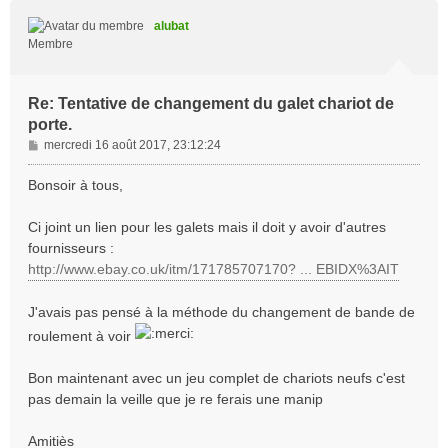
u
t
alubat
Membre
Re: Tentative de changement du galet chariot de
porte.
M
mercredi 16 août 2017, 23:12:24
e
s
Bonsoir à tous,
s
a
Ci joint un lien pour les galets mais il doit y avoir d'autres
g
fournisseurs :
e
http://www.ebay.co.uk/itm/171785707170? ... EBIDX%3AIT
J'avais pas pensé à la méthode du changement de bande de
roulement à voir
Bon maintenant avec un jeu complet de chariots neufs c'est
pas demain la veille que je re ferais une manip
Amitiès