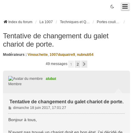
Index du forum
La 1007
Techniques et Questions
Portes coulissantes électriques
Tentative de changement du galet
chariot de porte.
Modérateurs :
Vinouchette
,
1007duquatre9
,
nubnub54
1
2
Suivante
49 messages
alubat
Membre
Tentative de changement du galet chariot de porte.
M
dimanche 18 juin 2017, 17:01:27
e
s
Bonjour à tous,
s
a
N'ayant pas trouvé un chariot droit en bon état, j'ai décidé de