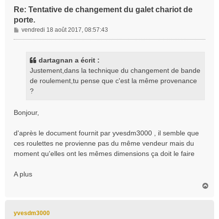
Re: Tentative de changement du galet chariot de
porte.
M
vendredi 18 août 2017, 08:57:43
e
s
s
dartagnan a écrit :
a
Justement,dans la technique du changement de bande
g
de roulement,tu pense que c'est la même provenance
e
?
Bonjour,
d'après le document fournit par yvesdm3000 , il semble que
ces roulettes ne provienne pas du même vendeur mais du
moment qu'elles ont les mêmes dimensions ça doit le faire
A plus
H
a
u
t
yvesdm3000