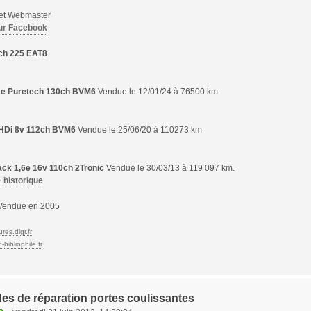
 et Webmaster
ur Facebook
ch 225 EAT8
,2e Puretech 130ch BVM6
Vendue le 12/01/24 à 76500 km
6 HDi 8v 112ch BVM6
Vendue le 25/06/20 à 110273 km
ck 1,6e 16v 110ch 2Tronic
Vendue le 30/03/13 à 119 097 km.
+ historique
endue en 2005
res.dlgr.fr
bibliophile.fr
es de réparation portes coulissantes