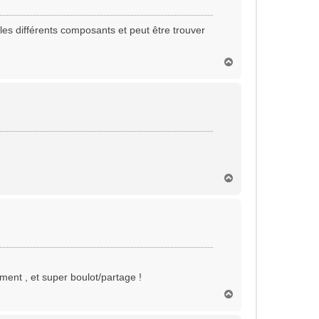
es différents composants et peut être trouver
H
a
u
t
H
a
u
t
ment , et super boulot/partage !
H
a
u