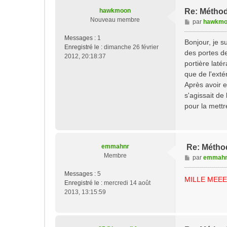
hawkmoon
Re: Méthod
Nouveau membre
M
par
hawkmo
e
Messages :
1
s
Bonjour, je s
Enregistré le :
dimanche 26 février
s
des portes de
2012, 20:18:37
a
portière laté
g
que de l'extér
e
Après avoir ef
s'agissait de
pour la mettr
emmahnr
Re: Méthod
Membre
M
par
emmahn
e
Messages :
5
s
MILLE MEEEEEEERC
Enregistré le :
mercredi 14 août
s
2013, 13:15:59
a
g
e