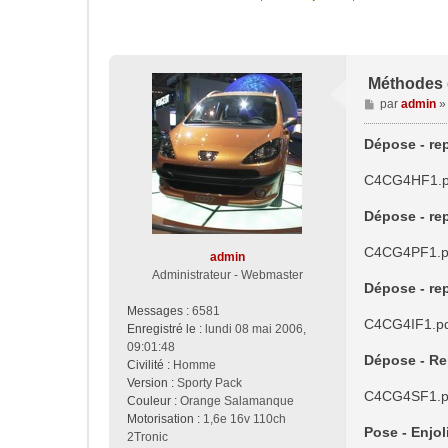
Méthodes d
M
par
admin
e
s
Dépose - rep
s
a
C4CG4HF1.p
g
e
Dépose - rep
C4CG4PF1.p
admin
Administrateur - Webmaster
Dépose - rep
Messages :
6581
C4CG4IF1.p
Enregistré le :
lundi 08 mai 2006,
09:01:48
Dépose - Rep
Civilité :
Homme
Version :
Sporty Pack
C4CG4SF1.p
Couleur :
Orange Salamanque
Motorisation :
1,6e 16v 110ch
Pose - Enjol
2Tronic