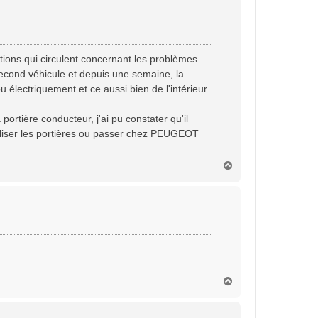
t
ations qui circulent concernant les problèmes
 second véhicule et depuis une semaine, la
u électriquement et ce aussi bien de l'intérieur
 portière conducteur, j'ai pu constater qu'il
tialiser les portières ou passer chez PEUGEOT
H
a
u
t
H
a
u
t