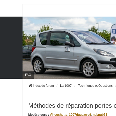
FAQ
Index du forum
La 1007
Techniques et Questions
Méthodes de réparation portes 
Modérateurs :
Vinouchette
,
1007duquatre9
,
nubnub54