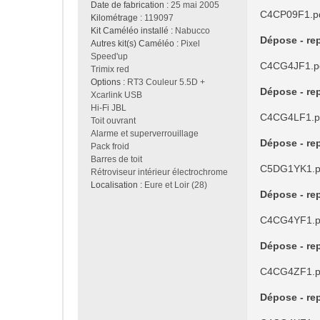
Date de fabrication :
25 mai 2005
C4CP09F1.p
Kilométrage :
119097
Kit Caméléo installé :
Nabucco
Dépose - rep
Autres kit(s) Caméléo :
Pixel
Speed'up
C4CG4JF1.p
Trimix red
Options :
RT3 Couleur 5.5D +
Dépose - rep
Xcarlink USB
Hi-Fi JBL
C4CG4LF1.p
Toit ouvrant
Alarme et superverrouillage
Dépose - rep
Pack froid
Barres de toit
C5DG1YK1.p
Rétroviseur intérieur électrochrome
Localisation :
Eure et Loir (28)
Dépose - rep
C4CG4YF1.p
Dépose - rep
C4CG4ZF1.p
Dépose - rep