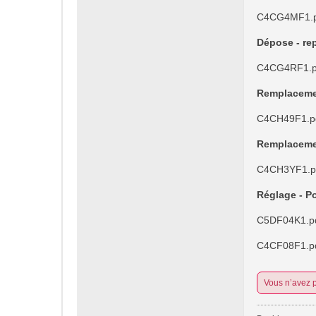
C4CG4MF1.p
Dépose - rep
C4CG4RF1.p
Remplacement
C4CH49F1.p
Remplacemen
C4CH3YF1.p
Réglage - Po
C5DF04K1.p
C4CF08F1.p
Vous n’avez p