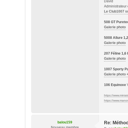
David
Administrateur
Le Club1007 s
508 GT Purete
Galerie photo
5008 Allure 1
Galerie photo
207 Féline 1,
Galerie photo
1007 Sporty Pa
Galerie photo 
106 Equinoxe
V
https://www.miniatu
https://www.manon-
balou159
Re: Méthod
Nouveau membre