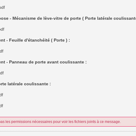
df
ose - Mécanisme de lève-vitre de porte ( Porte latérale coulissante
df
 - Feuille d'étanchéité ( Porte ) :
df
t - Panneau de porte avant coulissante :
df
rte latérale coulissante :
df
df
as les permissions nécessaires pour voir les fichiers joints à ce message.