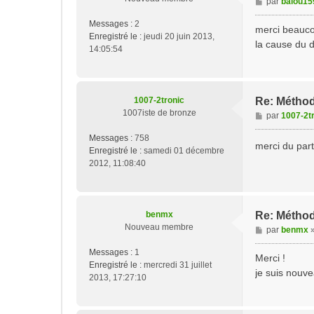
M
par
balou15
e
Messages :
2
s
merci beaucou
Enregistré le :
jeudi 20 juin 2013,
s
la cause du 
14:05:54
a
g
e
1007-2tronic
Re: Méthod
1007iste de bronze
M
par
1007-2t
e
Messages :
758
s
merci du par
Enregistré le :
samedi 01 décembre
s
2012, 11:08:40
a
g
e
benmx
Re: Méthod
Nouveau membre
M
par
benmx
e
Messages :
1
s
Merci !
Enregistré le :
mercredi 31 juillet
s
je suis nouve
2013, 17:27:10
a
g
e