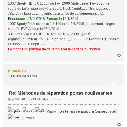
1007 Sporty HDi 1.6 110ch de Fev. 2009 (date usine=Fev 2008), en
cours de faire l'upgrade vers Sporty Pack (regulateur, limiteur, option
JBL, chauffage automatique, assistance de stationnement etc).
Endomagé le 7/11/2018, Reparé le 12/1/2019
1007 Sporty Pack essence 1.6 110ch de 2/6/2006, toit ouvrant, sièges
chauffé, BVP Acheté le 26/4/2019
307 break OXYGO HDi 1.6 92ch de Nov. 2006. Ajouté
régulateur+limiteur, KML + Ecran type C, HP JBL + 2 tweeter JBL. A faire:
caisson JBL + ampli JBL
Le monde du partage devra remplacer le partage du monde
H
a
u
t
la rotule 73
1007iste de platine
Re: Méthodes de réparation portes coulissantes
M
jeudi 30 janvier 2014, 21:33:22
e
s
Vas y , on te laisse jusqu'à Samedi soir !
s
Yves .
a
g
H