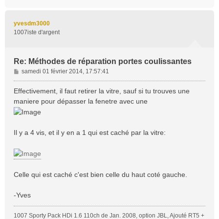
a
e
u
t
yvesdm3000
1007iste d'argent
Re: Méthodes de réparation portes coulissantes
M
samedi 01 février 2014, 17:57:41
e
s
Effectivement, il faut retirer la vitre, sauf si tu trouves une
s
maniere pour dépasser la fenetre avec une
a
g
e
Il y a 4 vis, et il y en a 1 qui est caché par la vitre:
Celle qui est caché c'est bien celle du haut coté gauche.
-Yves
1007 Sporty Pack HDi 1.6 110ch de Jan. 2008, option JBL, Ajouté RT5 +