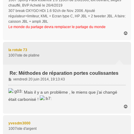
1007 Sporty Pack essence 1.6 110ch de 2/6/2006, toit ouvrant, sièges
chauffé, BVP Acheté le 26/4/2019
307 break OXYGO HDi 1.6 92ch de Nov. 2006. Ajouté
régulateur+limiteur, KML + Ecran type C, HP JBL + 2 tweeter JBL. A faire:
caisson JBL + ampli JBL
Le monde du partage devra remplacer le partage du monde
H
a
u
t
la rotule 73
1007iste de platine
Re: Méthodes de réparation portes coulissantes
M
vendredi 20 juin 2014, 19:13:43
e
s
Mais il y a un problème , le miens que j'ai changé
s
était carbonisé !
a
g
H
a
e
u
t
yvesdm3000
1007iste d'argent