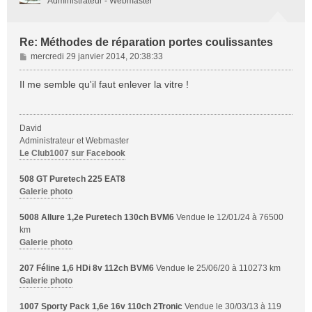
Administrateur - Webmaster
Re: Méthodes de réparation portes coulissantes
M
mercredi 29 janvier 2014, 20:38:33
e
s
Il me semble qu'il faut enlever la vitre !
s
a
g
David
e
Administrateur et Webmaster
Le Club1007 sur Facebook
508 GT Puretech 225 EAT8
Galerie photo
5008 Allure 1,2e Puretech 130ch BVM6
Vendue le 12/01/24 à 76500
km
Galerie photo
207 Féline 1,6 HDi 8v 112ch BVM6
Vendue le 25/06/20 à 110273 km
Galerie photo
1007 Sporty Pack 1,6e 16v 110ch 2Tronic
Vendue le 30/03/13 à 119