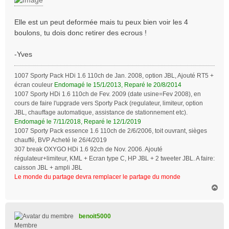
g
e
Elle est un peut deformée mais tu peux bien voir les 4
boulons, tu dois donc retirer des ecrous !
-Yves
1007 Sporty Pack HDi 1.6 110ch de Jan. 2008, option JBL, Ajouté RT5 +
écran couleur
Endomagé le 15/1/2013, Reparé le 20/8/2014
1007 Sporty HDi 1.6 110ch de Fev. 2009 (date usine=Fev 2008), en
cours de faire l'upgrade vers Sporty Pack (regulateur, limiteur, option
JBL, chauffage automatique, assistance de stationnement etc).
Endomagé le 7/11/2018, Reparé le 12/1/2019
1007 Sporty Pack essence 1.6 110ch de 2/6/2006, toit ouvrant, sièges
chauffé, BVP Acheté le 26/4/2019
307 break OXYGO HDi 1.6 92ch de Nov. 2006. Ajouté
régulateur+limiteur, KML + Ecran type C, HP JBL + 2 tweeter JBL. A faire:
caisson JBL + ampli JBL
Le monde du partage devra remplacer le partage du monde
H
a
u
t
benoit5000
Membre