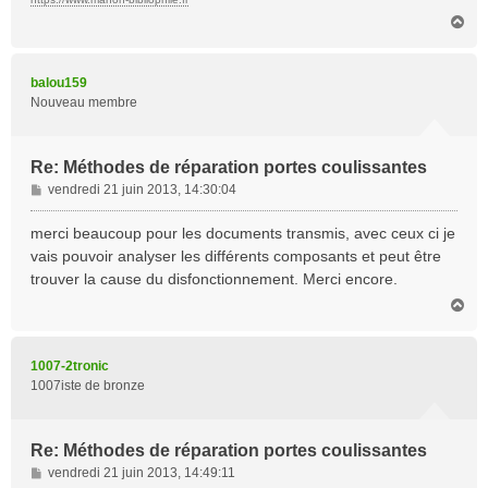
H
a
u
t
balou159
Nouveau membre
Re: Méthodes de réparation portes coulissantes
M
vendredi 21 juin 2013, 14:30:04
e
s
merci beaucoup pour les documents transmis, avec ceux ci je
s
vais pouvoir analyser les différents composants et peut être
a
trouver la cause du disfonctionnement. Merci encore.
g
H
e
a
u
t
1007-2tronic
1007iste de bronze
Re: Méthodes de réparation portes coulissantes
M
vendredi 21 juin 2013, 14:49:11