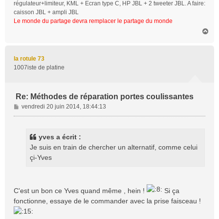
régulateur+limiteur, KML + Ecran type C, HP JBL + 2 tweeter JBL. A faire:
caisson JBL + ampli JBL
Le monde du partage devra remplacer le partage du monde
H
a
u
t
la rotule 73
1007iste de platine
Re: Méthodes de réparation portes coulissantes
M
vendredi 20 juin 2014, 18:44:13
e
s
s
yves a écrit :
a
Je suis en train de chercher un alternatif, comme celui
g
çi-Yves
e
C'est un bon ce Yves quand même , hein !
Si ça
fonctionne, essaye de le commander avec la prise faisceau !