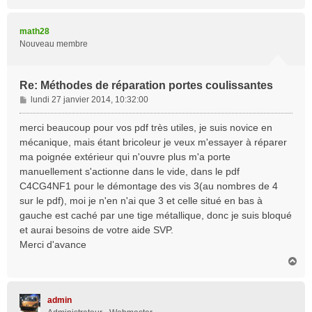
a
e
u
t
math28
Nouveau membre
Re: Méthodes de réparation portes coulissantes
M
lundi 27 janvier 2014, 10:32:00
e
s
merci beaucoup pour vos pdf très utiles, je suis novice en
s
mécanique, mais étant bricoleur je veux m'essayer à réparer
a
ma poignée extérieur qui n'ouvre plus m'a porte
g
manuellement s'actionne dans le vide, dans le pdf
e
C4CG4NF1 pour le démontage des vis 3(au nombres de 4
sur le pdf), moi je n'en n'ai que 3 et celle situé en bas à
gauche est caché par une tige métallique, donc je suis bloqué
et aurai besoins de votre aide SVP.
Merci d'avance
H
a
u
t
admin