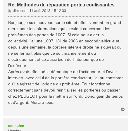
Re: Méthodes de réparation portes coulissantes
M
dimanche 11 août 2013, 15:12:33
e
s
Bonjour, je suis nouveau sur le site et effectivement un grand
s
merci pour les informations qui circulent concernant les
a
problèmes des portes de 1007. Si cela peut aider la
g
collectivité, j'ai une 1007 HDI de 2006 en second véhicule et
e
depuis une semaine, la portière latérale droite ne s'ouvrait ou
ne se fermait plus que ce soit manuellement ou
électriquement et ce aussi bien de l'intérieur que de
l'extérieur.
Après avoir effectué le démontage de l'actionneur et l'avoir
interverti avec celui de la portière conducteur, j'ai pu constater
qu'il s'agissait de l'origine du problème. Tout fonctionne
correctement sans devoir réinitialiser les portières ou passer
chez PEUGEOT pour la mettre sur l'ordi. Donc, gain de temps
et d'argent. Merci à tous.
H
a
u
t
emmahnr