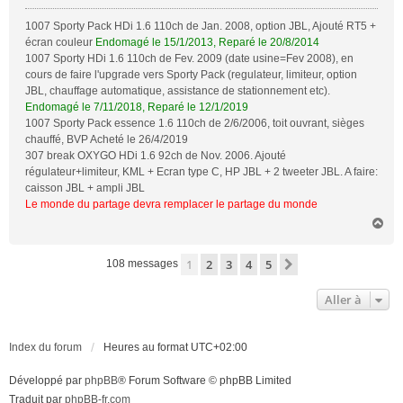
e
1007 Sporty Pack HDi 1.6 110ch de Jan. 2008, option JBL, Ajouté RT5 +
écran couleur
Endomagé le 15/1/2013, Reparé le 20/8/2014
1007 Sporty HDi 1.6 110ch de Fev. 2009 (date usine=Fev 2008), en
cours de faire l'upgrade vers Sporty Pack (regulateur, limiteur, option
JBL, chauffage automatique, assistance de stationnement etc).
Endomagé le 7/11/2018, Reparé le 12/1/2019
1007 Sporty Pack essence 1.6 110ch de 2/6/2006, toit ouvrant, sièges
chauffé, BVP Acheté le 26/4/2019
307 break OXYGO HDi 1.6 92ch de Nov. 2006. Ajouté
régulateur+limiteur, KML + Ecran type C, HP JBL + 2 tweeter JBL. A faire:
caisson JBL + ampli JBL
Le monde du partage devra remplacer le partage du monde
H
a
u
1
2
3
4
5
Suivante
108 messages
t
Aller à
Index du forum
Heures au format
UTC+02:00
Développé par
phpBB
® Forum Software © phpBB Limited
Traduit par
phpBB-fr.com