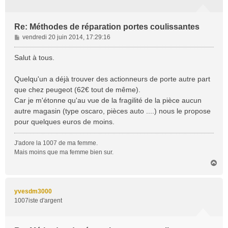
Re: Méthodes de réparation portes coulissantes
M
vendredi 20 juin 2014, 17:29:16
e
s
Salut à tous.
s
a
Quelqu'un a déjà trouver des actionneurs de porte autre part
g
que chez peugeot (62€ tout de même).
e
Car je m'étonne qu'au vue de la fragilité de la pièce aucun
autre magasin (type oscaro, pièces auto ....) nous le propose
pour quelques euros de moins.
J'adore la 1007 de ma femme.
Mais moins que ma femme bien sur.
H
a
u
t
yvesdm3000
1007iste d'argent