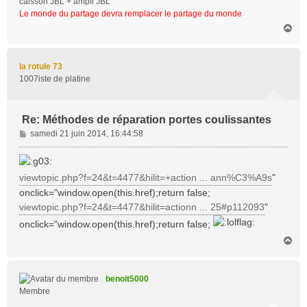
caisson JBL + ampli JBL
Le monde du partage devra remplacer le partage du monde
H
a
u
t
la rotule 73
1007iste de platine
Re: Méthodes de réparation portes coulissantes
M
samedi 21 juin 2014, 16:44:58
e
s
s
viewtopic.php?f=24&t=4477&hilit=+action ... ann%C3%A9s
"
a
onclick="window.open(this.href);return false;
g
viewtopic.php?f=24&t=4477&hilit=actionn ... 25#p112093
"
e
onclick="window.open(this.href);return false;
H
a
u
t
benoit5000
Membre