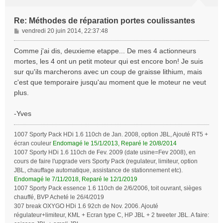
Re: Méthodes de réparation portes coulissantes
M
vendredi 20 juin 2014, 22:37:48
e
s
Comme j'ai dis, deuxieme etappe... De mes 4 actionneurs
s
mortes, les 4 ont un petit moteur qui est encore bon! Je suis
a
sur qu'ils marcherons avec un coup de graisse lithium, mais
g
c'est que temporaire jusqu'au moment que le moteur ne veut
e
plus.
-Yves
1007 Sporty Pack HDi 1.6 110ch de Jan. 2008, option JBL, Ajouté RT5 +
écran couleur
Endomagé le 15/1/2013, Reparé le 20/8/2014
1007 Sporty HDi 1.6 110ch de Fev. 2009 (date usine=Fev 2008), en
cours de faire l'upgrade vers Sporty Pack (regulateur, limiteur, option
JBL, chauffage automatique, assistance de stationnement etc).
Endomagé le 7/11/2018, Reparé le 12/1/2019
1007 Sporty Pack essence 1.6 110ch de 2/6/2006, toit ouvrant, sièges
chauffé, BVP Acheté le 26/4/2019
307 break OXYGO HDi 1.6 92ch de Nov. 2006. Ajouté
régulateur+limiteur, KML + Ecran type C, HP JBL + 2 tweeter JBL. A faire: