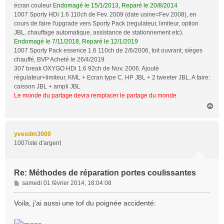
écran couleur
Endomagé le 15/1/2013, Reparé le 20/8/2014
1007 Sporty HDi 1.6 110ch de Fev. 2009 (date usine=Fev 2008), en
cours de faire l'upgrade vers Sporty Pack (regulateur, limiteur, option
JBL, chauffage automatique, assistance de stationnement etc).
Endomagé le 7/11/2018, Reparé le 12/1/2019
1007 Sporty Pack essence 1.6 110ch de 2/6/2006, toit ouvrant, sièges
chauffé, BVP Acheté le 26/4/2019
307 break OXYGO HDi 1.6 92ch de Nov. 2006. Ajouté
régulateur+limiteur, KML + Ecran type C, HP JBL + 2 tweeter JBL. A faire:
caisson JBL + ampli JBL
Le monde du partage devra remplacer le partage du monde
H
a
u
t
yvesdm3000
1007iste d'argent
Re: Méthodes de réparation portes coulissantes
M
samedi 01 février 2014, 18:04:08
e
s
Voila, j'ai aussi une tof du poignée accidenté:
s
a