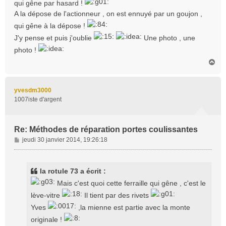
qui gêne par hasard !
A la dépose de l'actionneur , on est ennuyé par un goujon ,
qui gêne à la dépose !
J'y pense et puis j'oublie
Une photo , une
photo !
H
a
u
t
yvesdm3000
1007iste d'argent
Re: Méthodes de réparation portes coulissantes
M
jeudi 30 janvier 2014, 19:26:18
e
s
s
la rotule 73 a écrit :
a
Mais c'est quoi cette ferraille qui gêne , c'est le
g
e
lève-vitre
Il tient par des rivets
Yves
,la mienne est partie avec la monte
originale !