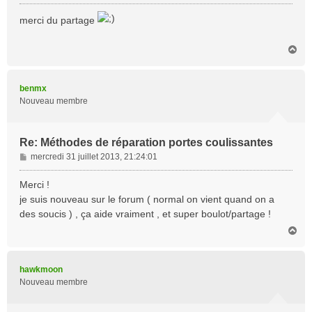
e
s
merci du partage
s
a
H
g
a
e
u
t
benmx
Nouveau membre
Re: Méthodes de réparation portes coulissantes
M
mercredi 31 juillet 2013, 21:24:01
e
s
Merci !
s
je suis nouveau sur le forum ( normal on vient quand on a
a
des soucis ) , ça aide vraiment , et super boulot/partage !
g
H
e
a
u
t
hawkmoon
Nouveau membre