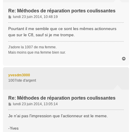
Re: Méthodes de réparation portes coulissantes
M
lundi 23 juin 2014, 10:48:19
e
s
Pourtant il me semble que ce sont les mêmes actionneurs
s
que sur le C8, sauf si je me trompe.
a
g
J'adore la 1007 de ma femme.
e
Mais moins que ma femme bien sur.
H
a
u
t
yvesdm3000
1007iste d'argent
Re: Méthodes de réparation portes coulissantes
M
lundi 23 juin 2014, 13:05:14
e
s
Je n'ai pas l'impression que l'actionneur est le meme.
s
a
-Yves
g