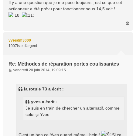
Il y a une question que je me pose toujours , est ce que cet
actionneur a été prévu pour fonctionner sous 14,5 volt !
H
a
u
t
yvesdm3000
1007iste d'argent
Re: Méthodes de réparation portes coulissantes
M
vendredi 20 juin 2014, 19:09:15
e
s
s
la rotule 73 a écrit :
a
g
yves a écrit :
e
Je suis en train de chercher un alternatif, comme
celui çi-Yves
C'est un bon ce Yves quand même , hein !
Si ça