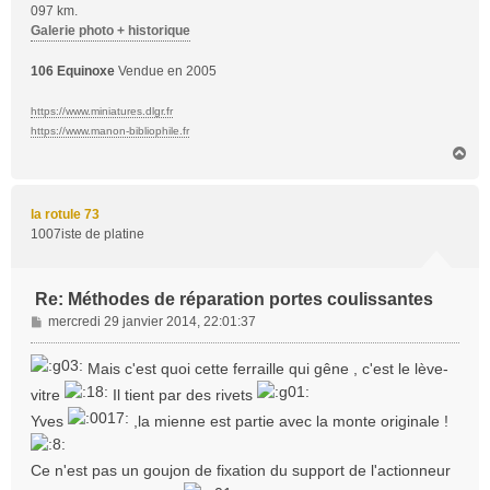
097 km.
Galerie photo + historique
106 Equinoxe
Vendue en 2005
https://www.miniatures.dlgr.fr
https://www.manon-bibliophile.fr
H
a
u
t
la rotule 73
1007iste de platine
Re: Méthodes de réparation portes coulissantes
M
mercredi 29 janvier 2014, 22:01:37
e
s
Mais c'est quoi cette ferraille qui gêne , c'est le lève-
s
vitre
Il tient par des rivets
a
g
Yves
,la mienne est partie avec la monte originale !
e
Ce n'est pas un goujon de fixation du support de l'actionneur