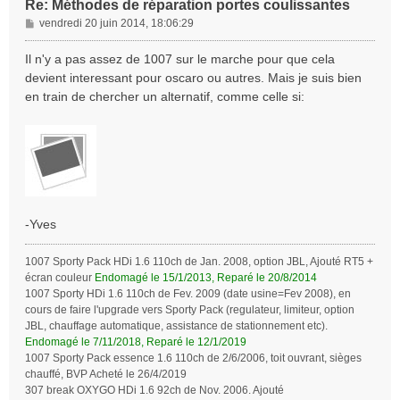
Re: Méthodes de réparation portes coulissantes
M
vendredi 20 juin 2014, 18:06:29
e
s
Il n'y a pas assez de 1007 sur le marche pour que cela
s
devient interessant pour oscaro ou autres. Mais je suis bien
a
en train de chercher un alternatif, comme celle si:
g
e
-Yves
1007 Sporty Pack HDi 1.6 110ch de Jan. 2008, option JBL, Ajouté RT5 +
écran couleur
Endomagé le 15/1/2013, Reparé le 20/8/2014
1007 Sporty HDi 1.6 110ch de Fev. 2009 (date usine=Fev 2008), en
cours de faire l'upgrade vers Sporty Pack (regulateur, limiteur, option
JBL, chauffage automatique, assistance de stationnement etc).
Endomagé le 7/11/2018, Reparé le 12/1/2019
1007 Sporty Pack essence 1.6 110ch de 2/6/2006, toit ouvrant, sièges
chauffé, BVP Acheté le 26/4/2019
307 break OXYGO HDi 1.6 92ch de Nov. 2006. Ajouté