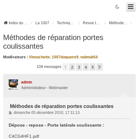
Index du forum
La 1007
Techniques et Questions
Revue technique
Méthodes de réparation Peugeot
Méthodes de réparation portes
coulissantes
Modérateurs :
Vinouchette
,
1007duquatre9
,
nubnub54
1
2
3
4
5
Suivante
108 messages
admin
Administrateur - Webmaster
Méthodes de réparation portes coulissantes
M
dimanche 05 décembre 2010, 17:11:13
e
s
Dépose - repose - Porte latérale coulissante :
s
a
C4CG4HF1.pdf