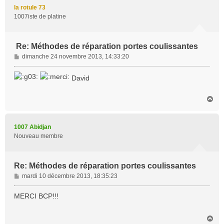
t
la rotule 73
1007iste de platine
Re: Méthodes de réparation portes coulissantes
M
dimanche 24 novembre 2013, 14:33:20
e
s
David
s
a
H
g
a
e
u
t
1007 Abidjan
Nouveau membre
Re: Méthodes de réparation portes coulissantes
M
mardi 10 décembre 2013, 18:35:23
e
s
MERCI BCP!!!
s
a
H
g