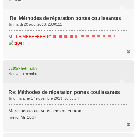
Membre
Re: Méthodes de réparation portes coulissantes
M
mardi 20 août 2013, 23:00:11
e
s
MILLE MEEEEEEERCIIIIIIIIIIIIIIIIIIIII !!!!!!!!!!!!!!!!!!!!!!!!!!!!!!
s
a
H
g
a
e
u
t
yc85@hotmail.fr
Nouveau membre
Re: Méthodes de réparation portes coulissantes
M
dimanche 17 novembre 2013, 18:33:34
e
s
Merci beaucoup vous tiens au courant
s
merci Mr 1007
a
H
g
a
e
u