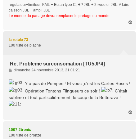
régulateur+limiteur, KML + Ecran type C, HP JBL + 2 tweeter JBL. A faire:
caisson JBL + ampli JBL
Le monde du partage devra remplacer le partage du monde
H
a
u
t
la rotule 73
1007iste de platine
Re: Probleme surconsomation [TU5JP4]
M
dimanche 24 novembre 2013, 21:01:21
e
s
Y a pas de Pompes ! Et vouc ,c'est les Cartes Roses !
s
Opération Tontons Flingueurs ce soir !
C'était
a
sublime et tout particulièrement, le coup de la Betterave !
g
e
H
a
u
t
1007-2tronic
1007iste de bronze