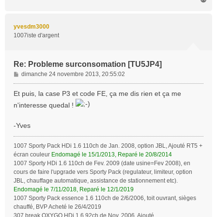
a
u
t
yvesdm3000
1007iste d'argent
Re: Probleme surconsomation [TU5JP4]
M
dimanche 24 novembre 2013, 20:55:02
e
s
Et puis, la case P3 et code FE, ça me dis rien et ça me
s
n'interesse quedal !
a
g
-Yves
e
1007 Sporty Pack HDi 1.6 110ch de Jan. 2008, option JBL, Ajouté RT5 +
écran couleur
Endomagé le 15/1/2013, Reparé le 20/8/2014
1007 Sporty HDi 1.6 110ch de Fev. 2009 (date usine=Fev 2008), en
cours de faire l'upgrade vers Sporty Pack (regulateur, limiteur, option
JBL, chauffage automatique, assistance de stationnement etc).
Endomagé le 7/11/2018, Reparé le 12/1/2019
1007 Sporty Pack essence 1.6 110ch de 2/6/2006, toit ouvrant, sièges
chauffé, BVP Acheté le 26/4/2019
307 break OXYGO HDi 1.6 92ch de Nov. 2006. Ajouté