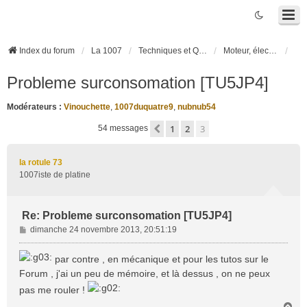
Index du forum
La 1007
Techniques et Questions
Moteur, électronique moteur, boîte robotisée 2-Tronic
Probleme surconsomation [TU5JP4]
Modérateurs :
Vinouchette
,
1007duquatre9
,
nubnub54
1
2
3
Précédente
54 messages
la rotule 73
1007iste de platine
Re: Probleme surconsomation [TU5JP4]
M
dimanche 24 novembre 2013, 20:51:19
e
s
par contre , en mécanique et pour les tutos sur le
s
Forum , j'ai un peu de mémoire, et là dessus , on ne peux
a
pas me rouler !
g
e
H