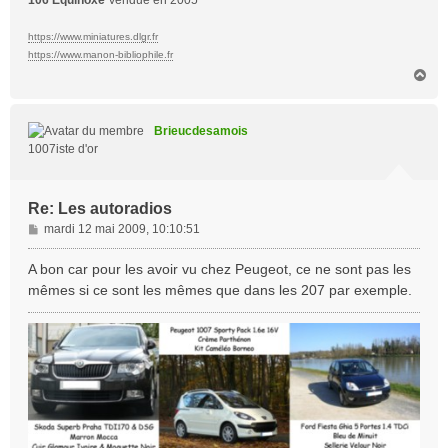
https://www.miniatures.dlgr.fr
https://www.manon-bibliophile.fr
H
a
u
t
Brieucdesamois
1007iste d'or
Re: Les autoradios
M
mardi 12 mai 2009, 10:10:51
e
s
A bon car pour les avoir vu chez Peugeot, ce ne sont pas les
s
mêmes si ce sont les mêmes que dans les 207 par exemple.
a
g
e