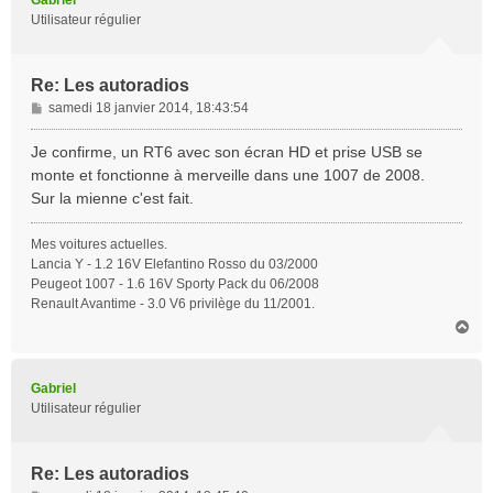
Utilisateur régulier
Re: Les autoradios
M
samedi 18 janvier 2014, 18:43:54
e
s
Je confirme, un RT6 avec son écran HD et prise USB se
s
monte et fonctionne à merveille dans une 1007 de 2008.
a
Sur la mienne c'est fait.
g
e
Mes voitures actuelles.
Lancia Y - 1.2 16V Elefantino Rosso du 03/2000
Peugeot 1007 - 1.6 16V Sporty Pack du 06/2008
Renault Avantime - 3.0 V6 privilège du 11/2001.
H
a
u
t
Gabriel
Utilisateur régulier
Re: Les autoradios