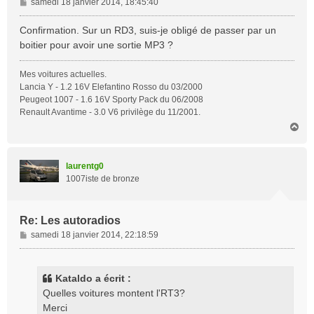
M
samedi 18 janvier 2014, 18:45:40
e
s
Confirmation. Sur un RD3, suis-je obligé de passer par un
s
boitier pour avoir une sortie MP3 ?
a
g
Mes voitures actuelles.
e
Lancia Y - 1.2 16V Elefantino Rosso du 03/2000
Peugeot 1007 - 1.6 16V Sporty Pack du 06/2008
Renault Avantime - 3.0 V6 privilège du 11/2001.
H
a
u
t
laurentg0
1007iste de bronze
Re: Les autoradios
M
samedi 18 janvier 2014, 22:18:59
e
s
s
Kataldo a écrit :
a
Quelles voitures montent l'RT3?
g
Merci
e