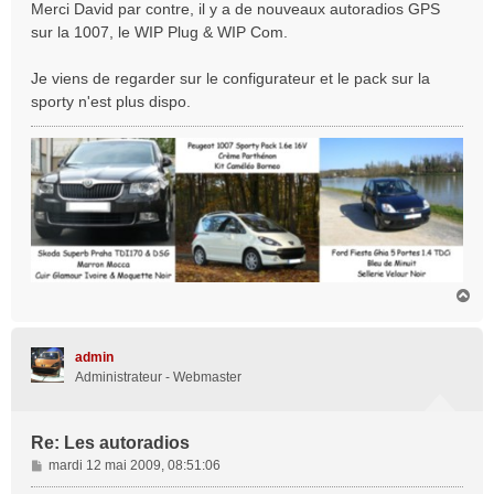
s
Merci David par contre, il y a de nouveaux autoradios GPS
s
sur la 1007, le WIP Plug & WIP Com.
a
g
Je viens de regarder sur le configurateur et le pack sur la
e
sporty n'est plus dispo.
H
a
u
t
admin
Administrateur - Webmaster
Re: Les autoradios
M
mardi 12 mai 2009, 08:51:06
e