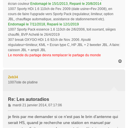
écran couleur
Endomagé le 15/1/2013, Reparé le 20/8/2014
1007 Sporty HDi 1.6 110ch de Fev. 2009 (date usine=Fev 2008), en
cours de faire l'upgrade vers Sporty Pack (regulateur, limiteur, option
JBL, chauffage automatique, assistance de stationnement etc).
Endomagé le 7/11/2018, Reparé le 12/1/2019
1007 Sporty Pack essence 1.6 110ch de 2/6/2006, toit ouvrant, sièges
chauffé, BVP Acheté le 26/4/2019
307 break OXYGO HDi 1.6 92ch de Nov. 2006. Ajouté
régulateur+limiteur, KML + Ecran type C, HP JBL + 2 tweeter JBL. A faire:
caisson JBL + ampli JBL
Le monde du partage devra remplacer le partage du monde
H
a
u
t
Zeb34
1007iste de platine
Re: Les autoradios
M
mardi 21 janvier 2014, 07:17:06
e
s
je finis par me demander si ce n'est pas le brin d'antenne qui
s
serait HS, quand je recherche une station en manuel par
a