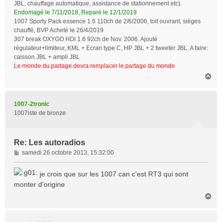
JBL, chauffage automatique, assistance de stationnement etc).
Endomagé le 7/11/2018, Reparé le 12/1/2019
1007 Sporty Pack essence 1.6 110ch de 2/6/2006, toit ouvrant, sièges
chauffé, BVP Acheté le 26/4/2019
307 break OXYGO HDi 1.6 92ch de Nov. 2006. Ajouté
régulateur+limiteur, KML + Ecran type C, HP JBL + 2 tweeter JBL. A faire:
caisson JBL + ampli JBL
Le monde du partage devra remplacer le partage du monde
H
a
u
t
1007-2tronic
1007iste de bronze
Re: Les autoradios
M
samedi 26 octobre 2013, 15:32:00
e
s
je crois que sur les 1007 can c'est RT3 qui sont
s
monter d'origine
a
H
g
a
e
u
t