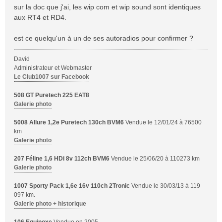
s
sur la doc que j'ai, les wip com et wip sound sont identiques
s
aux RT4 et RD4.
a
g
est ce quelqu'un à un de ses autoradios pour confirmer ?
e
David
Administrateur et Webmaster
Le Club1007 sur Facebook
508 GT Puretech 225 EAT8
Galerie photo
5008 Allure 1,2e Puretech 130ch BVM6
Vendue le 12/01/24 à 76500
km
Galerie photo
207 Féline 1,6 HDi 8v 112ch BVM6
Vendue le 25/06/20 à 110273 km
Galerie photo
1007 Sporty Pack 1,6e 16v 110ch 2Tronic
Vendue le 30/03/13 à 119
097 km.
Galerie photo + historique
106 Equinoxe
Vendue en 2005