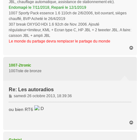
JBL, chauffage automatique, assistance de stationnement etc).
Endomagé le 7/11/2018, Reparé le 12/1/2019
1007 Sporty Pack essence 1.6 110ch de 2/6/2006, toit ouvrant, sièges
chauffé, BVP Acheté le 26/4/2019
307 break OXYGO HDi 1.6 92ch de Nov. 2006. Ajouté
régulateur+limiteur, KML + Ecran type C, HP JBL + 2 tweeter JBL. A faire:
caisson JBL + ampli JBL
Le monde du partage devra remplacer le partage du monde
H
a
u
t
1007-2tronic
1007iste de bronze
Re: Les autoradios
M
samedi 26 octobre 2013, 18:39:36
e
s
ou bien RT6
s
a
H
g
a
e
u
t
Gabriel