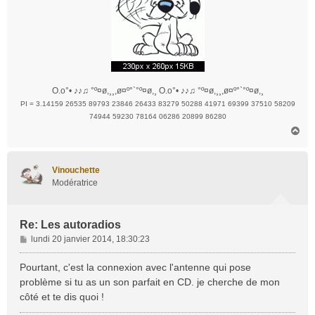
O.o°• ♪♪♫ °º¤ø,¸¸,ø¤º°`°º¤ø,¸ O.o°• ♪♪♫ °º¤ø,¸¸,ø¤º°`°º¤ø,¸
PI = 3.14159 26535 89793 23846 26433 83279 50288 41971 69399 37510 58209
74944 59230 78164 06286 20899 86280
H
a
u
t
Vinouchette
Modératrice
Re: Les autoradios
M
lundi 20 janvier 2014, 18:30:23
e
s
Pourtant, c'est la connexion avec l'antenne qui pose
s
problème si tu as un son parfait en CD. je cherche de mon
a
côté et te dis quoi !
g
e