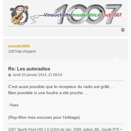
H
a
u
t
yvesdm3000
1007iste d'argent
Re: Les autoradios
M
lundi 20 janvier 2014, 21:08:04
e
s
C'est aussi possible que le recepteur du radio est grillé ...
s
Bien possible si une foudre a été proche ...
a
g
-Yves
e
(Ray-Mon mes excuses pour l'éditage)
1007 Sporty Pack HDi 1.6 110ch de Jan. 2008, option JBL, Ajouté RT5 +