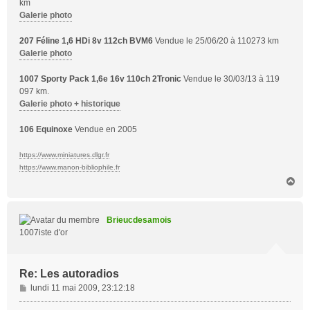
km
Galerie photo
207 Féline 1,6 HDi 8v 112ch BVM6
Vendue le 25/06/20 à 110273 km
Galerie photo
1007 Sporty Pack 1,6e 16v 110ch 2Tronic
Vendue le 30/03/13 à 119
097 km.
Galerie photo + historique
106 Equinoxe
Vendue en 2005
https://www.miniatures.dlgr.fr
https://www.manon-bibliophile.fr
H
a
u
t
Brieucdesamois
1007iste d'or
Re: Les autoradios
M
lundi 11 mai 2009, 23:12:18
e