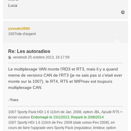
a
Luca
g
H
e
a
u
t
yvesdm3000
1007iste d'argent
Re: Les autoradios
M
vendredi 25 octobre 2013, 16:17:59
e
s
Le multiplexage VAN monte l'RD3 et RT3, mais il y a quand
s
meme de versions CAN de l'RT3 (je ne sais pas si c'etait ever
a
monte sur la 1007), le RT4, RT5 et WIP/nav est toujours
g
multiplexage CAN.
e
-Yves
1007 Sporty Pack HDi 1.6 110ch de Jan. 2008, option JBL, Ajouté RT5 +
écran couleur
Endomagé le 15/1/2013, Reparé le 20/8/2014
1007 Sporty HDi 1.6 110ch de Fev. 2009 (date usine=Fev 2008), en
cours de faire l'upgrade vers Sporty Pack (regulateur, limiteur, option