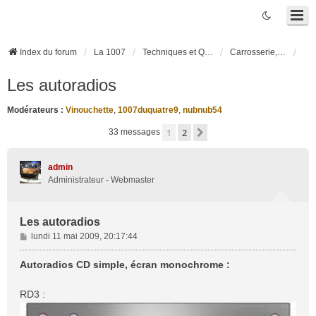
Index du forum
La 1007
Techniques et Questions
Carrosserie, électronique véhicule et habitacle
Les autoradios
Modérateurs :
Vinouchette
,
1007duquatre9
,
nubnub54
1
2
Suivante
33 messages
admin
Administrateur - Webmaster
Les autoradios
M
lundi 11 mai 2009, 20:17:44
e
s
Autoradios CD simple, écran monochrome :
s
a
RD3 :
g
e