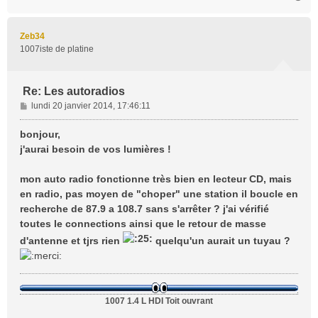
a
u
t
Zeb34
1007iste de platine
Re: Les autoradios
M
lundi 20 janvier 2014, 17:46:11
e
s
bonjour,
s
j'aurai besoin de vos lumières !
a
g
mon auto radio fonctionne très bien en lecteur CD, mais
e
en radio, pas moyen de "choper" une station il boucle en
recherche de 87.9 a 108.7 sans s'arrêter ? j'ai vérifié
toutes le connections ainsi que le retour de masse
d'antenne et tjrs rien
quelqu'un aurait un tuyau ?
1007 1.4 L HDI Toit ouvrant