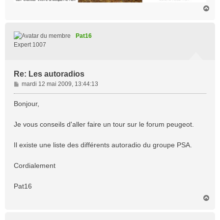
H
a
u
t
Pat16
Expert 1007
Re: Les autoradios
M
mardi 12 mai 2009, 13:44:13
e
s
Bonjour,
s
a
Je vous conseils d'aller faire un tour sur le forum peugeot.
g
e
Il existe une liste des différents autoradio du groupe PSA.
Cordialement
Pat16
H
a
u