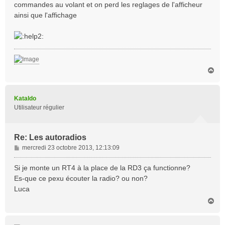
commandes au volant et on perd les reglages de l'afficheur
ainsi que l'affichage
H
a
u
t
Kataldo
Utilisateur régulier
Re: Les autoradios
M
mercredi 23 octobre 2013, 12:13:09
e
s
Si je monte un RT4 à la place de la RD3 ça functionne?
s
Es-que ce pexu écouter la radio? ou non?
a
Luca
g
H
e
a
u
t