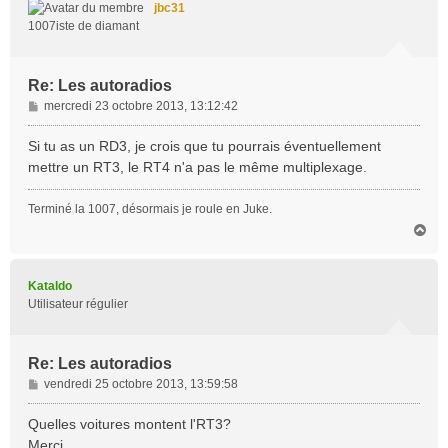
jbc31
1007iste de diamant
Re: Les autoradios
M
mercredi 23 octobre 2013, 13:12:42
e
s
Si tu as un RD3, je crois que tu pourrais éventuellement
s
mettre un RT3, le RT4 n'a pas le même multiplexage.
a
g
Terminé la 1007, désormais je roule en Juke.
e
H
a
u
t
Kataldo
Utilisateur régulier
Re: Les autoradios
M
vendredi 25 octobre 2013, 13:59:58
e
s
Quelles voitures montent l'RT3?
s
Merci