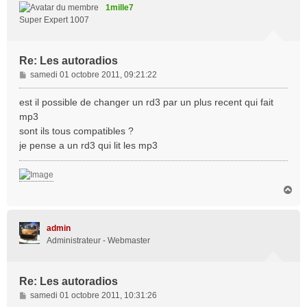
t
1mille7
Super Expert 1007
Re: Les autoradios
M
samedi 01 octobre 2011, 09:21:22
e
s
est il possible de changer un rd3 par un plus recent qui fait
s
mp3
a
sont ils tous compatibles ?
g
je pense a un rd3 qui lit les mp3
e
H
a
u
t
admin
Administrateur - Webmaster
Re: Les autoradios
M
samedi 01 octobre 2011, 10:31:26