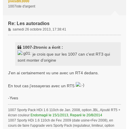
yvesdm3000
1007iste d'argent
Re: Les autoradios
M
samedi 26 octobre 2013, 17:38:41
e
s
s
1007-2tronic a écrit :
a
je crois que sur les 1007 can c'est RT3 qui
g
sont monter d'origine
e
J'en ai certainement vu une avec un RT4 dedans.
En tout cas j'essayeras avec un RT5
-Yves
1007 Sporty Pack HDi 1.6 110ch de Jan. 2008, option JBL, Ajouté RT5 +
écran couleur
Endomagé le 15/1/2013, Reparé le 20/8/2014
1007 Sporty HDi 1.6 110ch de Fev. 2009 (date usine=Fev 2008), en
cours de faire l'upgrade vers Sporty Pack (regulateur, limiteur, option