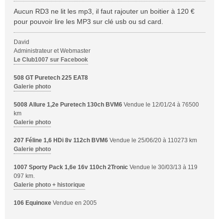
e
s
Aucun RD3 ne lit les mp3, il faut rajouter un boitier à 120 €
s
pour pouvoir lire les MP3 sur clé usb ou sd card.
a
g
David
e
Administrateur et Webmaster
Le Club1007 sur Facebook
508 GT Puretech 225 EAT8
Galerie photo
5008 Allure 1,2e Puretech 130ch BVM6
Vendue le 12/01/24 à 76500
km
Galerie photo
207 Féline 1,6 HDi 8v 112ch BVM6
Vendue le 25/06/20 à 110273 km
Galerie photo
1007 Sporty Pack 1,6e 16v 110ch 2Tronic
Vendue le 30/03/13 à 119
097 km.
Galerie photo + historique
106 Equinoxe
Vendue en 2005