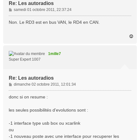
Re: Les autoradios
M
samedi 01 octobre 2011, 22:37:24
e
s
Non. Le RD3 est en bus VAN, le RD4 en CAN.
s
a
H
g
a
e
u
t
1mille7
Super Expert 1007
Re: Les autoradios
M
dimanche 02 octobre 2011, 12:01:34
e
s
donc si on resume :
s
a
les seules possibilités d'evolutions sont :
g
e
-1 interface type usb box ou xcarlink
ou
-1 nouveau poste avec une interface pour recuperer les