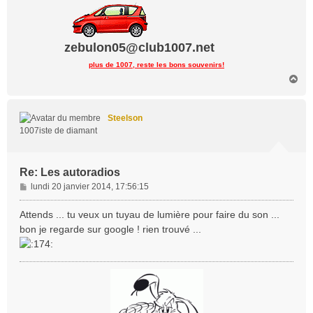
zebulon05@club1007.net
plus de 1007, reste les bons souvenirs!
H
a
u
t
Steelson
1007iste de diamant
Re: Les autoradios
M
lundi 20 janvier 2014, 17:56:15
e
s
Attends ... tu veux un tuyau de lumière pour faire du son ...
s
bon je regarde sur google ! rien trouvé ...
a
g
e