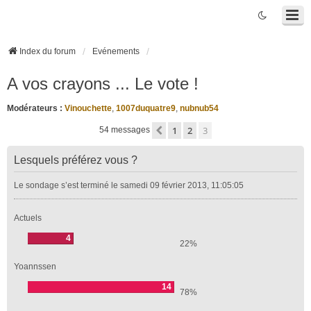
Index du forum
Evénements
A vos crayons ... Le vote !
Modérateurs :
Vinouchette
,
1007duquatre9
,
nubnub54
1
2
3
Précédente
54 messages
Lesquels préférez vous ?
Le sondage s’est terminé le samedi 09 février 2013, 11:05:05
Actuels
4
22%
Yoannssen
14
78%