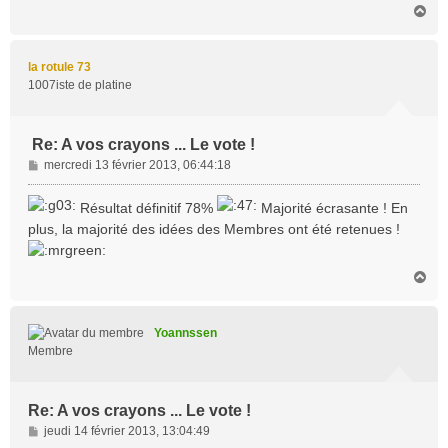
H
a
u
t
la rotule 73
1007iste de platine
Re: A vos crayons ... Le vote !
M
mercredi 13 février 2013, 06:44:18
e
s
Résultat définitif 78%
Majorité écrasante ! En
s
plus, la majorité des idées des Membres ont été retenues !
a
g
e
H
a
u
t
Yoannssen
Membre
Re: A vos crayons ... Le vote !
M
jeudi 14 février 2013, 13:04:49