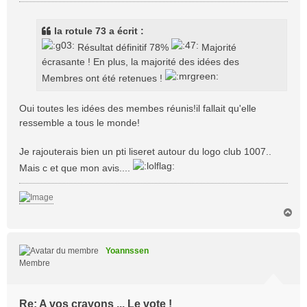
e
s
s
la rotule 73 a écrit :
a
Résultat définitif 78%
Majorité
g
écrasante ! En plus, la majorité des idées des
e
Membres ont été retenues !
Oui toutes les idées des membes réunis!il fallait qu'elle
ressemble a tous le monde!
Je rajouterais bien un pti liseret autour du logo club 1007..
Mais c et que mon avis....
H
a
u
t
Yoannssen
Membre
Re: A vos crayons ... Le vote !