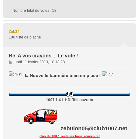
Nombre total de votes :
18
Zeb34
1007iste de platine
Re: A vos crayons ... Le vote !
M
lundi 11 février 2013, 10:18:28
e
s
la Nouvelle bannière bien en place !
s
a
g
e
1007 1.4 L HDI Toit ouvrant
zebulon05@club1007.net
plus de 1007, reste les bons souvenirs!