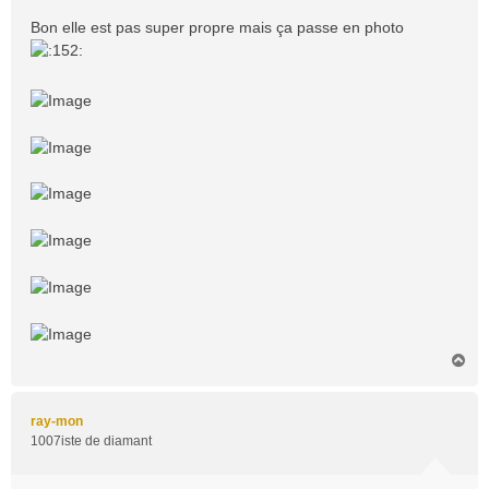
Bon elle est pas super propre mais ça passe en photo
H
a
u
t
ray-mon
1007iste de diamant