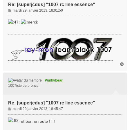
Re: [superjcdus] "1007 rc line essence"
M
mardi 29 janvier 2013, 18:01:50
e
s
s
a
g
e
H
a
u
t
Punkybear
1007iste de bronze
Re: [superjcdus] "1007 rc line essence"
M
mardi 29 janvier 2013, 18:45:47
e
s
et bonne route ! ! !
s
a