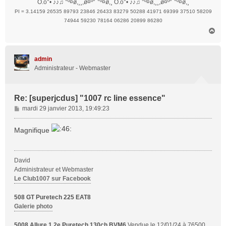
O.o°• ♪♪♫ °º¤ø,¸¸,ø¤º°`°º¤ø,¸ O.o°• ♪♪♫ °º¤ø,¸¸,ø¤º°`°º¤ø,¸
PI = 3.14159 26535 89793 23846 26433 83279 50288 41971 69399 37510 58209
74944 59230 78164 06286 20899 86280
H
a
u
t
admin
Administrateur - Webmaster
Re: [superjcdus] "1007 rc line essence"
M
mardi 29 janvier 2013, 19:49:23
e
s
Magnifique
s
a
g
David
e
Administrateur et Webmaster
Le Club1007 sur Facebook
508 GT Puretech 225 EAT8
Galerie photo
5008 Allure 1,2e Puretech 130ch BVM6
Vendue le 12/01/24 à 76500