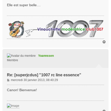
s
Elle est super belle....
s
a
g
e
H
a
u
t
Yoannssen
Membre
Re: [superjcdus] "1007 rc line essence"
M
mercredi 30 janvier 2013, 08:40:29
e
s
Canon! Bienvenue!
s
a
g
e
H