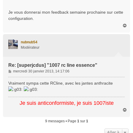
Je vous donnerai mon feedback semaine prochaine sur cette
configuration.
H
a
u
t
nubnub54
Modérateur
Re: [superjcdus] "1007 rc line essence"
M
mercredi 30 janvier 2013, 14:17:06
e
s
Vraiment sympa cette RCline, avec les jantes anthracite
s
a
g
Je suis anticonformiste, je suis 1007iste
e
H
a
u
9 messages • Page
1
sur
1
t
Aller à