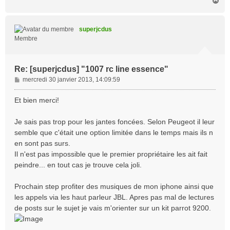
a
u
t
superjcdus
Membre
Re: [superjcdus] "1007 rc line essence"
M
mercredi 30 janvier 2013, 14:09:59
e
s
Et bien merci!
s
a
Je sais pas trop pour les jantes foncées. Selon Peugeot il leur
g
semble que c'était une option limitée dans le temps mais ils n
e
en sont pas surs.
Il n'est pas impossible que le premier propriétaire les ait fait
peindre... en tout cas je trouve cela joli.
Prochain step profiter des musiques de mon iphone ainsi que
les appels via les haut parleur JBL. Apres pas mal de lectures
de posts sur le sujet je vais m'orienter sur un kit parrot 9200.