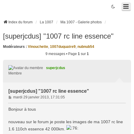
Index du forum
La 1007
Ma 1007 - Galerie photos
[superjcdus] "1007 rc line essence"
Modérateurs :
Vinouchette
,
1007duquatre9
,
nubnub54
9 messages • Page
1
sur
1
superjcdus
Membre
[superjcdus] "1007 rc line essence"
M
mardi 29 janvier 2013, 17:31:05
e
s
Bonjour à tous
s
a
nouveau sur le forum je poste les images de ma 1007 rc line
g
1.6 110ch essence 42 000km.
e