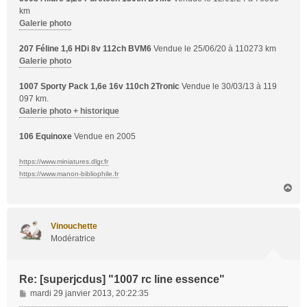
km
Galerie photo
207 Féline 1,6 HDi 8v 112ch BVM6
Vendue le 25/06/20 à 110273 km
Galerie photo
1007 Sporty Pack 1,6e 16v 110ch 2Tronic
Vendue le 30/03/13 à 119
097 km.
Galerie photo + historique
106 Equinoxe
Vendue en 2005
https://www.miniatures.dlgr.fr
https://www.manon-bibliophile.fr
H
a
u
t
Vinouchette
Modératrice
Re: [superjcdus] "1007 rc line essence"
M
mardi 29 janvier 2013, 20:22:35
e