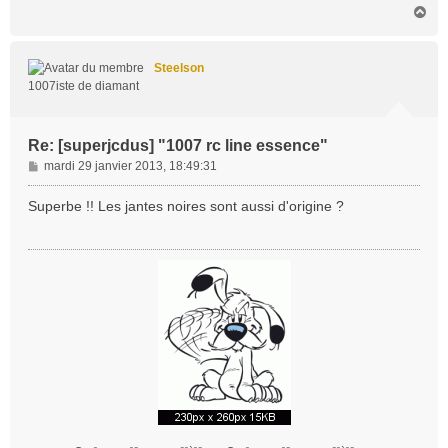
H
g
a
e
u
t
Steelson
1007iste de diamant
Re: [superjcdus] "1007 rc line essence"
M
mardi 29 janvier 2013, 18:49:31
e
s
Superbe !! Les jantes noires sont aussi d'origine ?
s
a
g
e