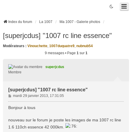
Index du forum
La 1007
Ma 1007 - Galerie photos
[superjcdus] "1007 rc line essence"
Modérateurs :
Vinouchette
,
1007duquatre9
,
nubnub54
9 messages • Page
1
sur
1
superjcdus
Membre
[superjcdus] "1007 rc line essence"
M
mardi 29 janvier 2013, 17:31:05
e
s
Bonjour à tous
s
a
nouveau sur le forum je poste les images de ma 1007 rc line
g
1.6 110ch essence 42 000km.
e