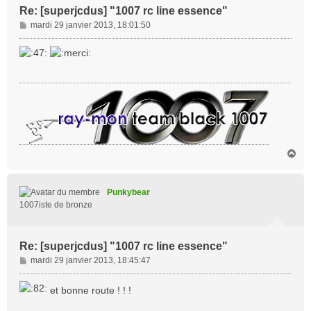
Re: [superjcdus] "1007 rc line essence"
M
mardi 29 janvier 2013, 18:01:50
e
s
s
a
g
e
H
a
u
t
Punkybear
1007iste de bronze
Re: [superjcdus] "1007 rc line essence"
M
mardi 29 janvier 2013, 18:45:47
e
s
et bonne route ! ! !
s
a