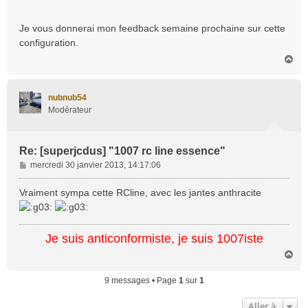
Je vous donnerai mon feedback semaine prochaine sur cette
configuration.
H
a
u
t
nubnub54
Modérateur
Re: [superjcdus] "1007 rc line essence"
M
mercredi 30 janvier 2013, 14:17:06
e
s
Vraiment sympa cette RCline, avec les jantes anthracite
s
a
g
Je suis anticonformiste, je suis 1007iste
e
H
a
u
9 messages • Page
1
sur
1
t
Aller à