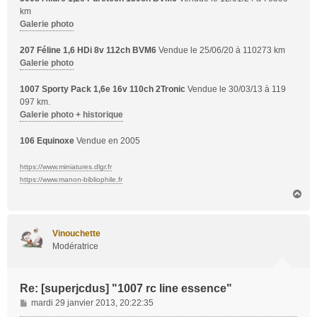
km
Galerie photo
207 Féline 1,6 HDi 8v 112ch BVM6
Vendue le 25/06/20 à 110273 km
Galerie photo
1007 Sporty Pack 1,6e 16v 110ch 2Tronic
Vendue le 30/03/13 à 119
097 km.
Galerie photo + historique
106 Equinoxe
Vendue en 2005
https://www.miniatures.dlgr.fr
https://www.manon-bibliophile.fr
H
a
u
t
Vinouchette
Modératrice
Re: [superjcdus] "1007 rc line essence"
M
mardi 29 janvier 2013, 20:22:35
e