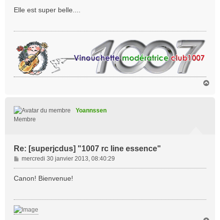
s
Elle est super belle....
s
a
g
e
H
a
u
t
Yoannssen
Membre
Re: [superjcdus] "1007 rc line essence"
M
mercredi 30 janvier 2013, 08:40:29
e
s
Canon! Bienvenue!
s
a
g
e
H