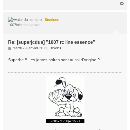
H
g
a
e
u
t
Steelson
1007iste de diamant
Re: [superjcdus] "1007 rc line essence"
M
mardi 29 janvier 2013, 18:49:31
e
s
Superbe !! Les jantes noires sont aussi d'origine ?
s
a
g
e