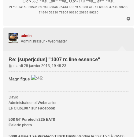
O.o°• ♪♪♫ °º¤ø,¸¸,ø¤º°`°º¤ø,¸ O.o°• ♪♪♫ °º¤ø,¸¸,ø¤º°`°º¤ø,¸
PI = 3.14159 26535 89793 23846 26433 83279 50288 41971 69399 37510 58209
74944 59230 78164 06286 20899 86280
H
a
u
t
admin
Administrateur - Webmaster
Re: [superjcdus] "1007 rc line essence"
M
mardi 29 janvier 2013, 19:49:23
e
s
Magnifique
s
a
g
David
e
Administrateur et Webmaster
Le Club1007 sur Facebook
508 GT Puretech 225 EAT8
Galerie photo
5008 Allure 1,2e Puretech 130ch BVM6
Vendue le 12/01/24 à 76500