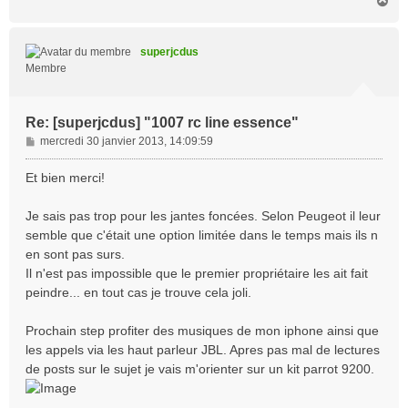
a
u
t
superjcdus
Membre
Re: [superjcdus] "1007 rc line essence"
M
mercredi 30 janvier 2013, 14:09:59
e
s
Et bien merci!
s
a
Je sais pas trop pour les jantes foncées. Selon Peugeot il leur
g
semble que c'était une option limitée dans le temps mais ils n
e
en sont pas surs.
Il n'est pas impossible que le premier propriétaire les ait fait
peindre... en tout cas je trouve cela joli.
Prochain step profiter des musiques de mon iphone ainsi que
les appels via les haut parleur JBL. Apres pas mal de lectures
de posts sur le sujet je vais m'orienter sur un kit parrot 9200.