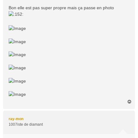
Bon elle est pas super propre mais ça passe en photo
H
a
u
t
ray-mon
1007iste de diamant