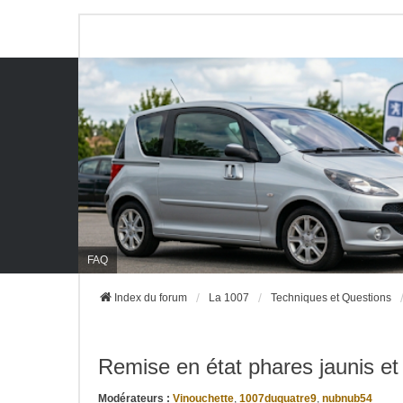
FAQ
Index du forum
La 1007
Techniques et Questions
Remise en état phares jaunis et
Modérateurs :
Vinouchette
,
1007duquatre9
,
nubnub54