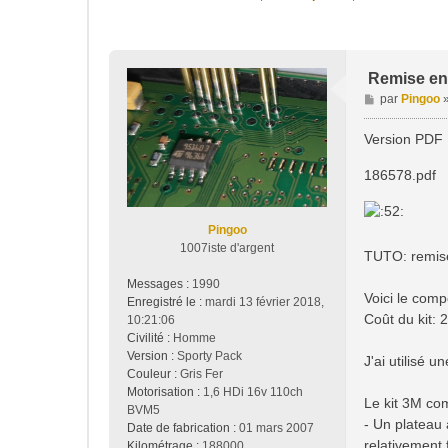
Remise en 
M
par
Pingoo
e
s
Version PDF 
s
a
186578.pdf
g
e
Pingoo
1007iste d'argent
TUTO: remise 
Messages :
1990
Voici le compo
Enregistré le :
mardi 13 février 2018,
Coût du kit: 
10:21:06
Civilité :
Homme
Version :
Sporty Pack
J'ai utilisé 
Couleur :
Gris Fer
Motorisation :
1,6 HDi 16v 110ch
Le kit 3M co
BVM5
- Un plateau 
Date de fabrication :
01 mars 2007
relativement f
Kilométrage :
188000