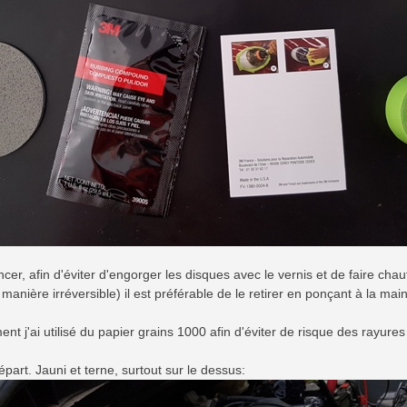
r, afin d'éviter d'engorger les disques avec le vernis et de faire chauf
 manière irréversible) il est préférable de le retirer en ponçant à la ma
nt j'ai utilisé du papier grains 1000 afin d'éviter de risque des rayure
part. Jauni et terne, surtout sur le dessus: