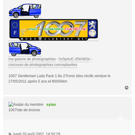
g
e
ma galerie de photographies
-
l'eSpAcE cRéAtiOn
-
concours de photographies conceptuelles
1007 Gentleman Lady Pack 1.6e 2Tronic bleu récife vendue le
27/05/2011 après 5 ans et 80000km
H
a
u
t
sytav
1007iste de bronze
M
lundi 20 août 2007, 14:50:29