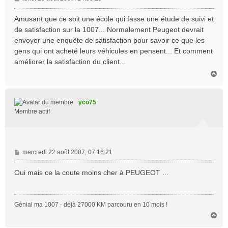
e
s
Amusant que ce soit une école qui fasse une étude de suivi et
s
de satisfaction sur la 1007... Normalement Peugeot devrait
a
envoyer une enquête de satisfaction pour savoir ce que les
g
gens qui ont acheté leurs véhicules en pensent... Et comment
e
améliorer la satisfaction du client...
H
a
u
t
yco75
Membre actif
M
mercredi 22 août 2007, 07:16:21
e
s
Oui mais ce la coute moins cher à PEUGEOT ...
s
a
g
Génial ma 1007 - déjà 27000 KM parcouru en 10 mois !
e
H
a