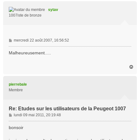
u
t
sytav
1007iste de bronze
M
mercredi 22 août 2007, 16:56:52
e
s
Malheureusement.....
s
a
H
g
a
e
u
t
pierrebale
Membre
Re: Etudes sur les utilisateurs de la Peugeot 1007
M
lundi 09 mai 2011, 20:19:48
e
s
bonsoir
s
a