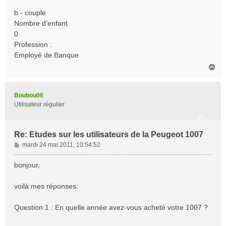
b - couple
Nombre d’enfant
0
Profession :
Employé de Banque
H
a
u
t
Boubou06
Utilisateur régulier
Re: Etudes sur les utilisateurs de la Peugeot 1007
M
mardi 24 mai 2011, 10:54:52
e
s
bonjour,
s
a
voilà mes réponses:
g
e
Question 1 : En quelle année avez-vous acheté votre 1007 ?