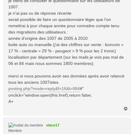
je viens de consulter le questionnaire sur les utilisateurs de
g
1007.
e
je n'ai pas vu de réponse récente
serait possible de faire un questionnaire léger que l'on
remettrai à jour chaque année pour connaitre compte tenu
des migrations des utilisateurs :
année d'origine des 1007 de 2005 à 2010
boite auto ou manuelle (j'ai des chiffres sur vente : boncoin =
17 % - centrale = 29 % - peugeot = 9 % pour les 2 tronic)
localisation par département (sur les mails je vois pas mal de
06 et 84 mais nous sommes 1800 membres).
merci si nous pouvons avoir ses données après avoir relancé
tous les anciens 1007istes.
posting.php?mode=reply&f=16&t=984
#"
onclick="window.open(this.href);return false;
A+
H
a
u
t
vince17
Membre