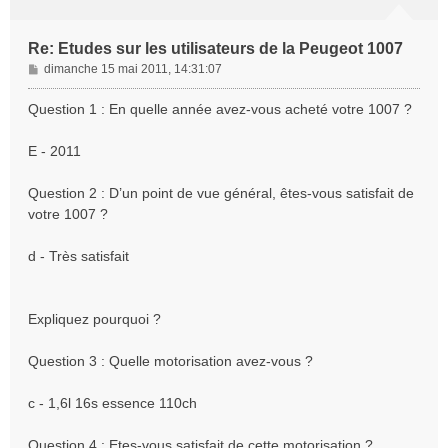
Re: Etudes sur les utilisateurs de la Peugeot 1007
M
dimanche 15 mai 2011, 14:31:07
e
s
Question 1 : En quelle année avez-vous acheté votre 1007 ?
s
a
E - 2011
g
e
Question 2 : D’un point de vue général, êtes-vous satisfait de
votre 1007 ?
d - Très satisfait
Expliquez pourquoi ?
Question 3 : Quelle motorisation avez-vous ?
c - 1,6l 16s essence 110ch
Question 4 : Etes-vous satisfait de cette motorisation ?