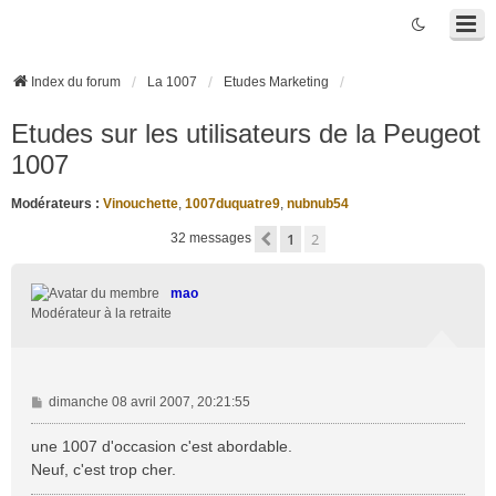
Index du forum
La 1007
Etudes Marketing
Etudes sur les utilisateurs de la Peugeot
1007
Modérateurs :
Vinouchette
,
1007duquatre9
,
nubnub54
1
2
Précédente
32 messages
mao
Modérateur à la retraite
M
dimanche 08 avril 2007, 20:21:55
e
s
une 1007 d'occasion c'est abordable.
s
Neuf, c'est trop cher.
a