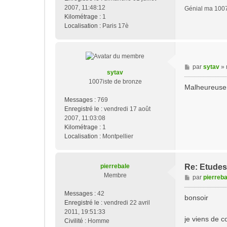
g
2007, 11:48:12
Génial ma 1007
e
Kilométrage :
1
Localisation :
Paris 17è
M
par
sytav
»
sytav
e
1007iste de bronze
s
Malheureusem
s
Messages :
769
a
Enregistré le :
vendredi 17 août
g
2007, 11:03:08
e
Kilométrage :
1
Localisation :
Montpellier
pierrebale
Re: Etudes 
Membre
M
par
pierreba
e
Messages :
42
s
bonsoir
Enregistré le :
vendredi 22 avril
s
2011, 19:51:33
a
je viens de c
Civilité :
Homme
g