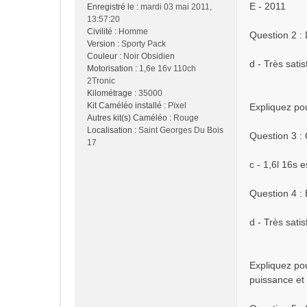
E - 2011
Enregistré le :
mardi 03 mai 2011,
g
13:57:20
e
Civilité :
Homme
Question 2 : 
Version :
Sporty Pack
Couleur :
Noir Obsidien
d - Très satis
Motorisation :
1,6e 16v 110ch
2Tronic
Kilométrage :
35000
Kit Caméléo installé :
Pïxel
Expliquez po
Autres kit(s) Caméléo :
Rouge
Localisation :
Saint Georges Du Bois
Question 3 :
17
c - 1,6l 16s
Question 4 : 
d - Très satis
Expliquez po
puissance et