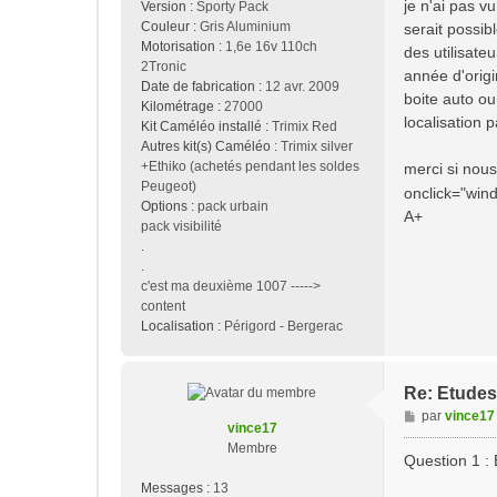
je n'ai pas v
Version :
Sporty Pack
e
Couleur :
Gris Aluminium
serait possib
Motorisation :
1,6e 16v 110ch
des utilisateu
2Tronic
année d'orig
Date de fabrication :
12 avr. 2009
boite auto ou
Kilométrage :
27000
localisation
Kit Caméléo installé :
Trimix Red
Autres kit(s) Caméléo :
Trimix silver
+Ethiko (achetés pendant les soldes
merci si nou
Peugeot)
onclick="wind
Options :
pack urbain
A+
pack visibilité
.
.
c'est ma deuxième 1007 ----->
content
Localisation :
Périgord - Bergerac
Re: Etudes 
M
par
vince17
vince17
e
Membre
s
Question 1 :
s
Messages :
13
a