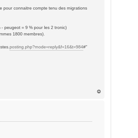
née pour connaitre compte tenu des migrations
% - peugeot = 9 % pour les 2 tronic)
s sommes 1800 membres).
stes.
posting.php?mode=reply&f=16&t=984
#"
H
a
u
t