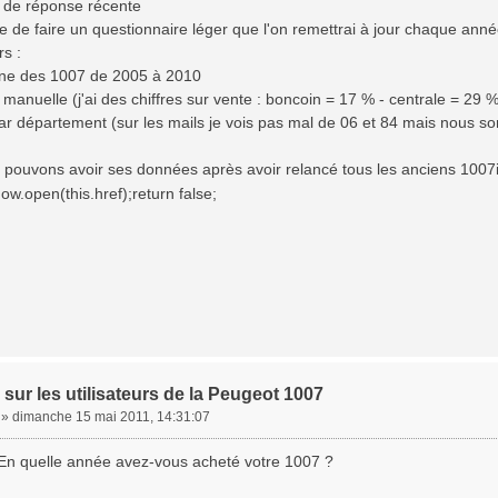
u de réponse récente
le de faire un questionnaire léger que l'on remettrai à jour chaque an
rs :
ine des 1007 de 2005 à 2010
 manuelle (j'ai des chiffres sur vente : boncoin = 17 % - centrale = 29 
 par département (sur les mails je vois pas mal de 06 et 84 mais nou
s pouvons avoir ses données après avoir relancé tous les anciens 1007i
ow.open(this.href);return false;
sur les utilisateurs de la Peugeot 1007
»
dimanche 15 mai 2011, 14:31:07
 En quelle année avez-vous acheté votre 1007 ?