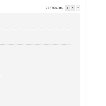
1
2
Précédente
32 messages
m