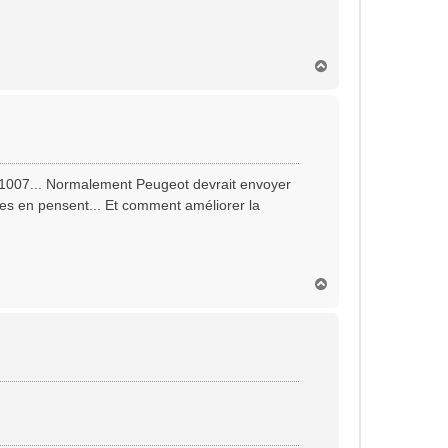
H
a
u
t
la 1007... Normalement Peugeot devrait envoyer
les en pensent... Et comment améliorer la
H
a
u
t