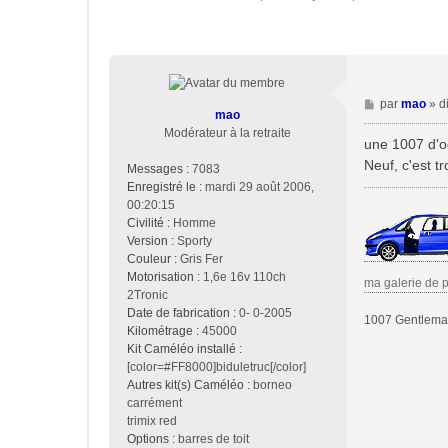
M
par
mao
»
d
mao
e
Modérateur à la retraite
s
une 1007 d'o
s
Neuf, c'est tr
Messages :
7083
a
Enregistré le :
mardi 29 août 2006,
g
00:20:15
e
Civilité :
Homme
Version :
Sporty
Couleur :
Gris Fer
Motorisation :
1,6e 16v 110ch
ma galerie de 
2Tronic
Date de fabrication :
0- 0-2005
1007 Gentleman
Kilométrage :
45000
Kit Caméléo installé :
[color=#FF8000]biduletruc[/color]
Autres kit(s) Caméléo :
borneo
carrément
trimix red
Options :
barres de toit