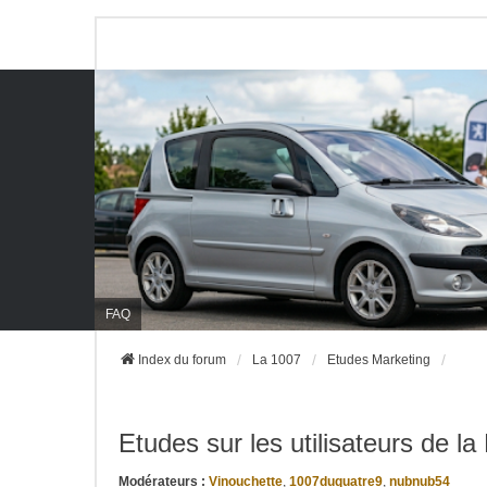
FAQ
Index du forum
La 1007
Etudes Marketing
Etudes sur les utilisateurs de l
Modérateurs :
Vinouchette
,
1007duquatre9
,
nubnub54