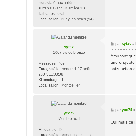
stores latéraux arrière
surtapis avant 3D arrière 2D
flatblades bosch
Localisation :
l'Haÿ-les-roses (94)
M
par
sytav
»
sytav
e
1007iste de bronze
s
Amusant que c
s
une enquête d
Messages :
769
a
satisfaction du
Enregistré le :
vendredi 17 août
g
2007, 11:03:08
e
Kilométrage :
1
Localisation :
Montpellier
M
par
yco75
yco75
e
Membre actif
s
Oui mais ce 
s
Messages :
126
a
Enregistré le :
dimanche 01 juillet