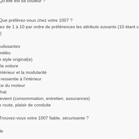
Qu’elle est sa couleur ?
 Que préférez-vous chez votre 1007 ?
sez de 1 à 10 par ordre de préférences les attributs suivants (10 étant c
)
oulissantes
améléo
 style original(e)
 la voiture
ntérieur et la modularité
ressentie à l’intérieur
ce du moteur
chat
revient (consommation, entretien, assurances)
 route, plaisir de conduite
Trouvez-vous votre 1007 fiable, sécurisante ?
le