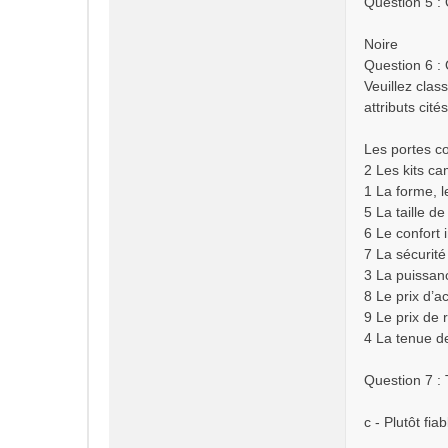
Question 5 : 
Noire
Question 6 :
Veuillez clas
attributs cités
Les portes c
2 Les kits c
1 La forme, le
5 La taille de
6 Le confort i
7 La sécurité 
3 La puissan
8 Le prix d’a
9 Le prix de 
4 La tenue de
Question 7 : 
c - Plutôt fiab