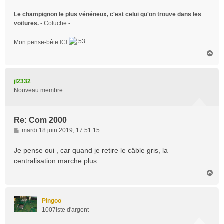
Le champignon le plus vénéneux, c'est celui qu'on trouve dans les
voitures.
- Coluche -
Mon pense-bête
ICI
H
a
u
t
jl2332
Nouveau membre
Re: Com 2000
M
mardi 18 juin 2019, 17:51:15
e
s
Je pense oui , car quand je retire le câble gris, la
s
centralisation marche plus.
a
H
g
a
e
u
t
Pingoo
1007iste d'argent