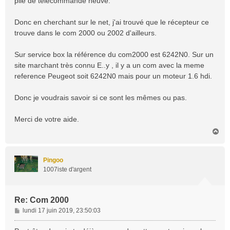
pile de télécommande neuve.
Donc en cherchant sur le net, j'ai trouvé que le récepteur ce
trouve dans le com 2000 ou 2002 d'ailleurs.
Sur service box la référence du com2000 est 6242N0. Sur un
site marchant très connu E..y , il y a un com avec la meme
reference Peugeot soit 6242N0 mais pour un moteur 1.6 hdi.
Donc je voudrais savoir si ce sont les mêmes ou pas.
Merci de votre aide.
H
a
u
t
Pingoo
1007iste d'argent
Re: Com 2000
M
lundi 17 juin 2019, 23:50:03
e
s