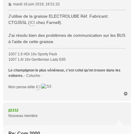
M
mardi 18 juin 2019, 18:51:32
e
s
J'utilise de la graisse ELECTROLUBE Réf. Fabricant:
s
CTG35SL (
ICI
chez Farnell).
a
g
J'ai résolu bien des problèmes de communication sur les BUS
e
à l'aide de cette graisse.
1007 1.6 HDi 16v Sporty Pack
1007 1.6i 16v Gentleman Lady E85
Le champignon le plus vénéneux, c'est celui qu'on trouve dans les
voitures.
- Coluche -
Mon pense-bête
ICI
H
a
u
t
jl2332
Nouveau membre
Re: Com 2000