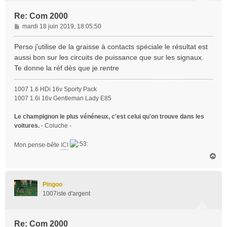
Re: Com 2000
M
mardi 18 juin 2019, 18:05:50
e
s
Perso j'utilise de la graisse à contacts spéciale le résultat est
s
aussi bon sur les circuits de puissance que sur les signaux.
a
Te donne la réf dès que je rentre
g
e
1007 1.6 HDi 16v Sporty Pack
1007 1.6i 16v Gentleman Lady E85
Le champignon le plus vénéneux, c'est celui qu'on trouve dans les
voitures.
- Coluche -
Mon pense-bête
ICI
H
a
u
t
Pingoo
1007iste d'argent
Re: Com 2000