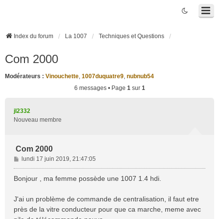
Index du forum
La 1007
Techniques et Questions
Com 2000
Modérateurs :
Vinouchette
,
1007duquatre9
,
nubnub54
6 messages • Page
1
sur
1
jl2332
Nouveau membre
Com 2000
M
lundi 17 juin 2019, 21:47:05
e
s
Bonjour , ma femme possède une 1007 1.4 hdi.
s
a
J'ai un problème de commande de centralisation, il faut etre
g
près de la vitre conducteur pour que ca marche, meme avec
e