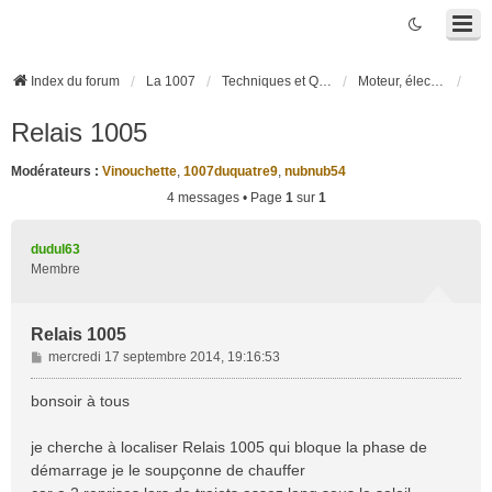
Index du forum
La 1007
Techniques et Questions
Moteur, électronique moteur, boîte robotisée 2-Tronic
Relais 1005
Modérateurs :
Vinouchette
,
1007duquatre9
,
nubnub54
4 messages • Page
1
sur
1
dudul63
Membre
Relais 1005
M
mercredi 17 septembre 2014, 19:16:53
e
s
bonsoir à tous
s
a
je cherche à localiser Relais 1005 qui bloque la phase de
g
démarrage je le soupçonne de chauffer
e