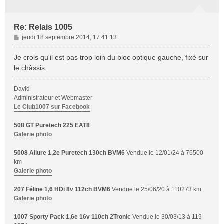
Re: Relais 1005
M
jeudi 18 septembre 2014, 17:41:13
e
s
Je crois qu'il est pas trop loin du bloc optique gauche, fixé sur
s
le châssis.
a
g
David
e
Administrateur et Webmaster
Le Club1007 sur Facebook
508 GT Puretech 225 EAT8
Galerie photo
5008 Allure 1,2e Puretech 130ch BVM6
Vendue le 12/01/24 à 76500
km
Galerie photo
207 Féline 1,6 HDi 8v 112ch BVM6
Vendue le 25/06/20 à 110273 km
Galerie photo
1007 Sporty Pack 1,6e 16v 110ch 2Tronic
Vendue le 30/03/13 à 119