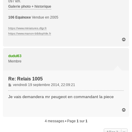
097 km.
Galerie photo + historique
106 Equinoxe
Vendue en 2005
https://www.miniatures.dlgr.fr
https://www.manon-bibliophile.fr
H
a
u
t
dudul63
Membre
Re: Relais 1005
M
vendredi 19 septembre 2014, 22:09:21
e
s
Je vais demandera mr peugeot en commandant la piece
s
a
H
g
a
e
u
4 messages • Page
1
sur
1
t