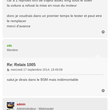
car a 2 reprises lors de trajets assez long sous le soleil
la voiture a refusé la mise en roue du moteur
donc je voudrais dans un premier temps le tester et peut etre
le remplacer
merci d'avance
H
a
u
t
xilo
Membre
Re: Relais 1005
M
mercredi 17 septembre 2014, 19:49:08
e
s
salut,je dirais dans le BSM mais indémontable
s
a
H
g
a
e
u
t
admin
Administrateur - Webmaster