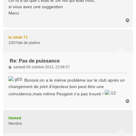
On m'a dit que c'était le 1l4 hdi qui était mou,
si vous avez une suggestion
Merci
H
a
u
t
la rotule 73
1007iste de platine
Re: Pas de puissance
M
samedi 05 octobre 2013, 22:06:57
e
s
Bonsoir,on a le même problème sur le club après un
s
changement de joint d'injecteur,bon peut être une
a
coïncidence,mais même Peugeot n'a pas trouvé !
g
e
H
a
u
t
Hamed
Membre