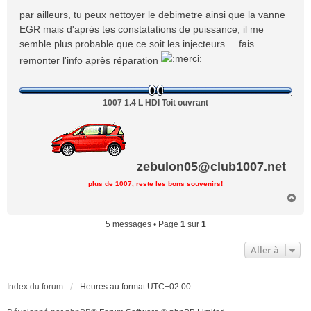
par ailleurs, tu peux nettoyer le debimetre ainsi que la vanne
EGR mais d'après tes constatations de puissance, il me
semble plus probable que ce soit les injecteurs.... fais
remonter l'info après réparation
1007 1.4 L HDI Toit ouvrant
zebulon05@club1007.net
plus de 1007, reste les bons souvenirs!
H
a
u
5 messages • Page
1
sur
1
t
Aller à
Index du forum
Heures au format
UTC+02:00