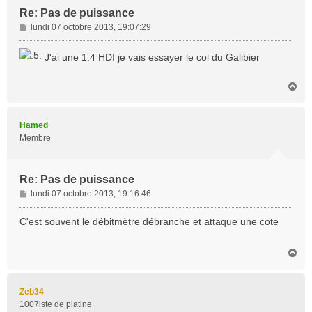
Re: Pas de puissance
M
lundi 07 octobre 2013, 19:07:29
e
s
J'ai une 1.4 HDI je vais essayer le col du Galibier
s
a
H
g
a
e
u
t
Hamed
Membre
Re: Pas de puissance
M
lundi 07 octobre 2013, 19:16:46
e
s
C'est souvent le débitmètre débranche et attaque une cote
s
a
H
g
a
e
u
t
Zeb34
1007iste de platine