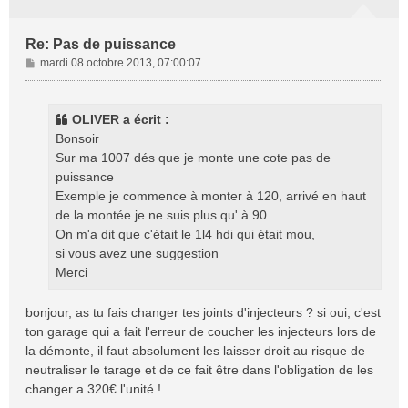
Re: Pas de puissance
M
mardi 08 octobre 2013, 07:00:07
e
s
s
OLIVER a écrit :
a
Bonsoir
g
Sur ma 1007 dés que je monte une cote pas de
e
puissance
Exemple je commence à monter à 120, arrivé en haut
de la montée je ne suis plus qu' à 90
On m'a dit que c'était le 1l4 hdi qui était mou,
si vous avez une suggestion
Merci
bonjour, as tu fais changer tes joints d'injecteurs ? si oui, c'est
ton garage qui a fait l'erreur de coucher les injecteurs lors de
la démonte, il faut absolument les laisser droit au risque de
neutraliser le tarage et de ce fait être dans l'obligation de les
changer a 320€ l'unité !