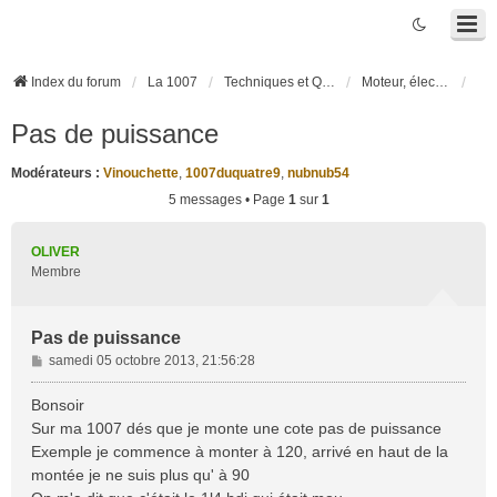
Index du forum
La 1007
Techniques et Questions
Moteur, électronique moteur, boîte robotisée 2-Tronic
Pas de puissance
Modérateurs :
Vinouchette
,
1007duquatre9
,
nubnub54
5 messages • Page
1
sur
1
OLIVER
Membre
Pas de puissance
M
samedi 05 octobre 2013, 21:56:28
e
s
Bonsoir
s
Sur ma 1007 dés que je monte une cote pas de puissance
a
Exemple je commence à monter à 120, arrivé en haut de la
g
montée je ne suis plus qu' à 90
e