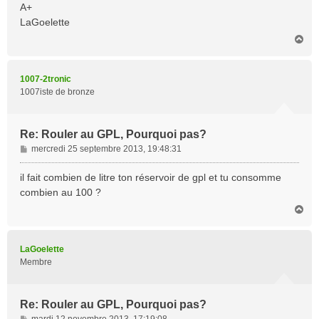
A+
LaGoelette
H
a
u
t
1007-2tronic
1007iste de bronze
Re: Rouler au GPL, Pourquoi pas?
M
mercredi 25 septembre 2013, 19:48:31
e
s
il fait combien de litre ton réservoir de gpl et tu consomme
s
combien au 100 ?
a
H
g
a
e
u
t
LaGoelette
Membre
Re: Rouler au GPL, Pourquoi pas?
M