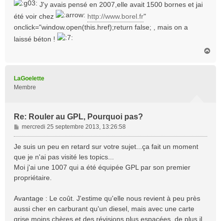
s
J'y avais pensé en 2007,elle avait 1500 bornes et jai
s
été voir chez
http://www.borel.fr
"
a
onclick="window.open(this.href);return false; , mais on a
g
e
laissé béton !
H
a
u
t
LaGoelette
Membre
Re: Rouler au GPL, Pourquoi pas?
M
mercredi 25 septembre 2013, 13:26:58
e
s
Je suis un peu en retard sur votre sujet...ça fait un moment
s
que je n'ai pas visité les topics...
a
Moi j'ai une 1007 qui a été équipée GPL par son premier
g
propriétaire.
e
Avantage : Le coût. J'estime qu'elle nous revient à peu près
aussi cher en carburant qu'un diesel, mais avec une carte
grise moins chères et des révisions plus espacées. de plus il