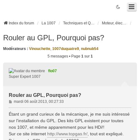
Index du forum
La 1007
Techniques et Questions
Moteur, électronique moteur, boîte robotisée 2-Tronic
Rouler au GPL, Pourquoi pas?
Modérateurs :
Vinouchette
,
1007duquatre9
,
nubnub54
5 messages • Page
1
sur
1
flo07
Super Expert 1007
Rouler au GPL, Pourquoi pas?
M
mardi 06 août 2013, 00:27:33
e
s
Étant un grand curieux de la mécanique, je me suis intéressé
s
sur l'installation du GPL. Des kits GPL existent pour toutes
a
nos 1007, et même apparemment pour les HDi!!
g
Sur ce site internet
http://www.topgas.fr/
, tout est expliqué.
e