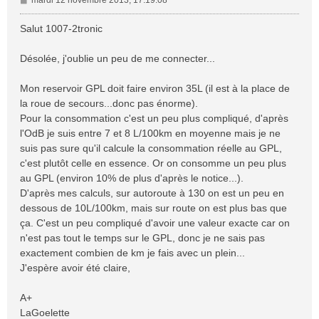
mardi 12 novembre 2013, 17:19:08
e
s
Salut 1007-2tronic
s
a
Désolée, j'oublie un peu de me connecter...
g
e
Mon reservoir GPL doit faire environ 35L (il est à la place de
la roue de secours...donc pas énorme).
Pour la consommation c'est un peu plus compliqué, d'après
l'OdB je suis entre 7 et 8 L/100km en moyenne mais je ne
suis pas sure qu'il calcule la consommation réelle au GPL,
c'est plutôt celle en essence. Or on consomme un peu plus
au GPL (environ 10% de plus d'après le notice...).
D'après mes calculs, sur autoroute à 130 on est un peu en
dessous de 10L/100km, mais sur route on est plus bas que
ça. C'est un peu compliqué d'avoir une valeur exacte car on
n'est pas tout le temps sur le GPL, donc je ne sais pas
exactement combien de km je fais avec un plein...
J'espère avoir été claire,
A+
LaGoelette