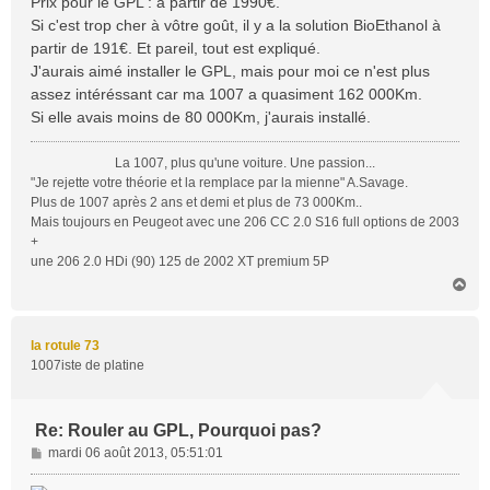
Prix pour le GPL : à partir de 1990€.
Si c'est trop cher à vôtre goût, il y a la solution BioEthanol à
partir de 191€. Et pareil, tout est expliqué.
J'aurais aimé installer le GPL, mais pour moi ce n'est plus
assez intéréssant car ma 1007 a quasiment 162 000Km.
Si elle avais moins de 80 000Km, j'aurais installé.
La 1007, plus qu'une voiture. Une passion...
"Je rejette votre théorie et la remplace par la mienne" A.Savage.
Plus de 1007 après 2 ans et demi et plus de 73 000Km..
Mais toujours en Peugeot avec une 206 CC 2.0 S16 full options de 2003
+
une 206 2.0 HDi (90) 125 de 2002 XT premium 5P
H
a
u
t
la rotule 73
1007iste de platine
Re: Rouler au GPL, Pourquoi pas?
M
mardi 06 août 2013, 05:51:01
e