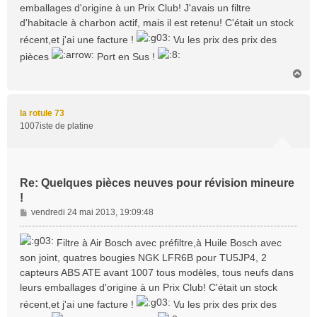
emballages d'origine à un Prix Club! J'avais un filtre
e
d'habitacle à charbon actif, mais il est retenu! C'était un stock
récent,et j'ai une facture !
Vu les prix des prix des
pièces
Port en Sus !
H
a
u
t
la rotule 73
1007iste de platine
Re: Quelques pièces neuves pour révision mineure
!
M
vendredi 24 mai 2013, 19:09:48
e
s
Filtre à Air Bosch avec préfiltre,à Huile Bosch avec
s
son joint, quatres bougies NGK LFR6B pour TU5JP4, 2
a
capteurs ABS ATE avant 1007 tous modèles, tous neufs dans
g
leurs emballages d'origine à un Prix Club! C'était un stock
e
récent,et j'ai une facture !
Vu les prix des prix des