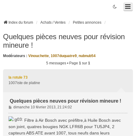
Index du forum
Achats / Ventes
Petites annonces
Quelques pièces neuves pour révision
mineure !
Modérateurs :
Vinouchette
,
1007duquatre9
,
nubnub54
5 messages • Page
1
sur
1
la rotule 73
1007iste de platine
Quelques pièces neuves pour révision mineure !
M
dimanche 10 février 2013, 21:24:02
e
s
Filtre à Air Bosch avec préfiltre,à Huile Bosch avec
s
son joint, quatres bougies NGK LFR6B pour TU5JP4, 2
a
capteurs ABS ATE avant 1007, tous neufs dans leurs
g