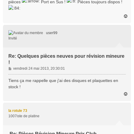
pièces
Port en Sus !
Pièces toujours dispos !
H
a
u
t
user99
Invité
Re: Quelques pièces neuves pour révision mineure
!
M
vendredi 24 mai 2013, 20:30:01
e
s
Tiens ça me rappelle que j'ai des disques et plaquettes en
s
stock !
a
H
g
a
e
u
t
la rotule 73
1007iste de platine
Re: Pièces Révision Mineure Prix Club .