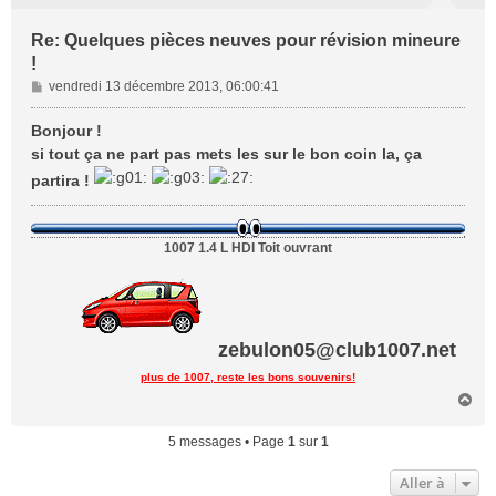
Re: Quelques pièces neuves pour révision mineure
!
M
vendredi 13 décembre 2013, 06:00:41
e
s
Bonjour !
s
si tout ça ne part pas mets les sur le bon coin la, ça
a
partira !
g
e
1007 1.4 L HDI Toit ouvrant
zebulon05@club1007.net
plus de 1007, reste les bons souvenirs!
H
a
u
5 messages • Page
1
sur
1
t
Aller à