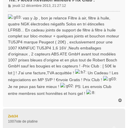
M
jeudi 12 décembre 2013, 21:27:12
e
s
vas y Jp , bon je relance Filtre à air, filtre à huile,
s
quatre NGK électrodes négatifs Solos en tri étincelles
a
LFR6B... En cadeau joints de support de filtre à filtre à huile
g
complet sur bloc-moteur + quelques joints et bouchon moteur
e
TU5JP4 marque Peugeot ( 20€) , exclusivement pour une
1007 KMNFUC TU5JP4 1,6 16V ,Neufs emballages
d'originaux , 2 capteurs ABS ATE GmbH avant tout modèles
1007 prises bleues d'origine et en plus tout de Robert Bosch
GmbH sauf les bougies et les capteurs ! -Prix Club : [ 50€ le
lot ] ! J'ai une facture,TVA acquittée !
Un Cadeau ! Les
négociations en MP SVP ! €nvoie Gratis ! Prix Club !
Je ne peux pas faire mieux !
PS: Les envois Club
entre membres sont honnêtes et hors gel !
H
a
u
t
Zeb34
1007iste de platine