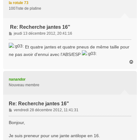
la rotule 73
1007iste de platine
Re: Recherche jantes 16"
M
jeudi 13 décembre 2012, 20:41:16
e
s
Et quatre jantes et quatre pneus de même taille pour
s
ne pas avoir d'ennui avec l'ABS/ESP
a
g
H
a
e
u
t
nanandor
Nouveau membre
Re: Recherche jantes 16"
M
vendredi 28 décembre 2012, 11:41:31
e
s
Bonjour,
s
a
Je suis preneur pour une jante antilope en 16.
g