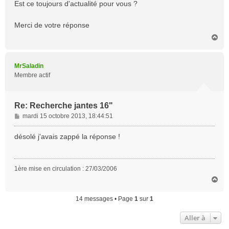
Est ce toujours d'actualité pour vous ?
e
Merci de votre réponse
H
a
u
t
MrSaladin
Membre actif
Re: Recherche jantes 16"
M
mardi 15 octobre 2013, 18:44:51
e
s
désolé j'avais zappé la réponse !
s
a
g
1ère mise en circulation : 27/03/2006
e
H
a
u
14 messages • Page
1
sur
1
t
Aller à