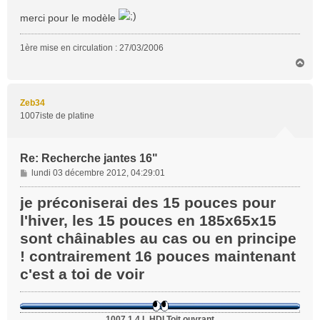
merci pour le modèle
1ère mise en circulation : 27/03/2006
H
a
u
t
Zeb34
1007iste de platine
Re: Recherche jantes 16"
M
lundi 03 décembre 2012, 04:29:01
e
s
je préconiserai des 15 pouces pour
s
l'hiver, les 15 pouces en 185x65x15
a
sont châinables au cas ou en principe
g
e
! contrairement 16 pouces maintenant
c'est a toi de voir
1007 1.4 L HDI Toit ouvrant