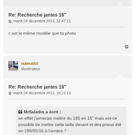
Re: Recherche jantes 16"
M
mardi 04 décembre 2012, 12:47:21
e
s
c est le même modèle que ta photo
s
a
H
g
a
e
u
t
nubnub54
Modérateur
Re: Recherche jantes 16"
M
mardi 04 décembre 2012, 18:15:13
e
s
s
MrSaladin a écrit :
a
en effet j'aimerais mettre du 185 en 15" mais est-ce
g
possible de mettre cette taille devant et des pneus été
e
en 195/55/16 à l'arrière ?