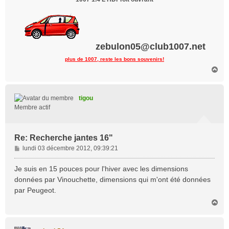
zebulon05@club1007.net
plus de 1007, reste les bons souvenirs!
H
a
u
t
tigou
Membre actif
Re: Recherche jantes 16"
M
lundi 03 décembre 2012, 09:39:21
e
s
Je suis en 15 pouces pour l'hiver avec les dimensions
s
données par Vinouchette, dimensions qui m'ont été données
a
par Peugeot.
g
H
e
a
u
t