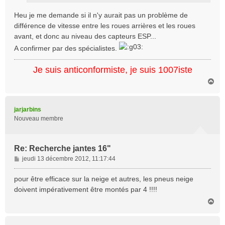
Heu je me demande si il n'y aurait pas un problème de
différence de vitesse entre les roues arrières et les roues
avant, et donc au niveau des capteurs ESP...
A confirmer par des spécialistes.
Je suis anticonformiste, je suis 1007iste
H
a
u
t
jarjarbins
Nouveau membre
Re: Recherche jantes 16"
M
jeudi 13 décembre 2012, 11:17:44
e
s
pour être efficace sur la neige et autres, les pneus neige
s
doivent impérativement être montés par 4 !!!!
a
H
g
a
e
u
t