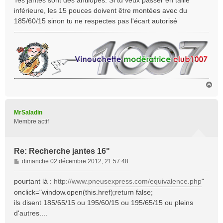
s
inférieure, les 15 pouces doivent être montées avec du
a
185/60/15 sinon tu ne respectes pas l'écart autorisé
g
e
H
a
u
t
MrSaladin
Membre actif
Re: Recherche jantes 16"
M
dimanche 02 décembre 2012, 21:57:48
e
s
pourtant là :
http://www.pneusexpress.com/equivalence.php
"
s
onclick="window.open(this.href);return false;
a
ils disent 185/65/15 ou 195/60/15 ou 195/65/15 ou pleins
g
d'autres....
e