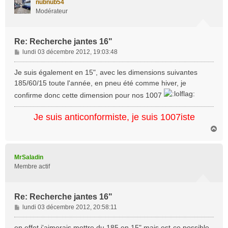
nubnub54
Modérateur
Re: Recherche jantes 16"
M
lundi 03 décembre 2012, 19:03:48
e
s
Je suis également en 15", avec les dimensions suivantes
s
185/60/15 toute l'année, en pneu été comme hiver, je
a
confirme donc cette dimension pour nos 1007
g
e
Je suis anticonformiste, je suis 1007iste
H
a
u
t
MrSaladin
Membre actif
Re: Recherche jantes 16"
M
lundi 03 décembre 2012, 20:58:11
e
s
en effet j'aimerais mettre du 185 en 15" mais est-ce possible