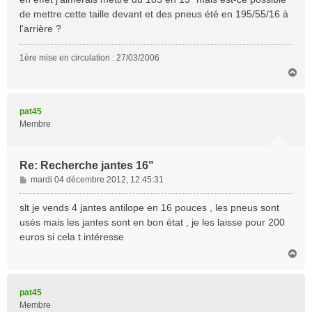
s
de mettre cette taille devant et des pneus été en 195/55/16 à
a
l'arrière ?
g
e
1ère mise en circulation : 27/03/2006
H
a
u
t
pat45
Membre
Re: Recherche jantes 16"
M
mardi 04 décembre 2012, 12:45:31
e
s
slt je vends 4 jantes antilope en 16 pouces , les pneus sont
s
usés mais les jantes sont en bon état , je les laisse pour 200
a
euros si cela t intéresse
g
H
e
a
u
t
pat45
Membre