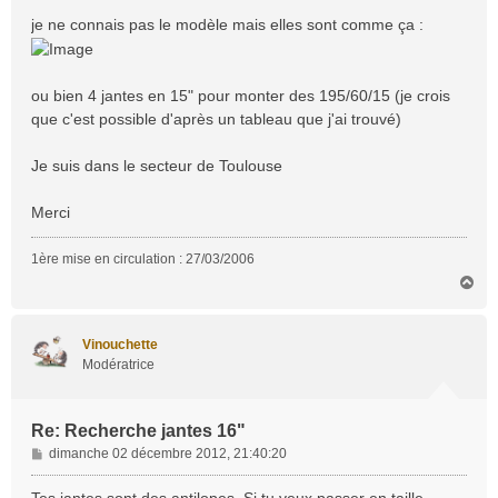
je ne connais pas le modèle mais elles sont comme ça :
ou bien 4 jantes en 15" pour monter des 195/60/15 (je crois
que c'est possible d'après un tableau que j'ai trouvé)
Je suis dans le secteur de Toulouse
Merci
1ère mise en circulation : 27/03/2006
H
a
u
t
Vinouchette
Modératrice
Re: Recherche jantes 16"
M
dimanche 02 décembre 2012, 21:40:20
e
s
Tes jantes sont des antilopes. Si tu veux passer en taille