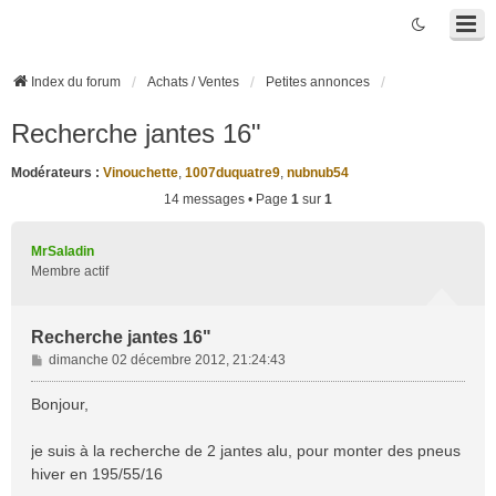
Index du forum
Achats / Ventes
Petites annonces
Recherche jantes 16"
Modérateurs :
Vinouchette
,
1007duquatre9
,
nubnub54
14 messages • Page
1
sur
1
MrSaladin
Membre actif
Recherche jantes 16"
M
dimanche 02 décembre 2012, 21:24:43
e
s
Bonjour,
s
a
je suis à la recherche de 2 jantes alu, pour monter des pneus
g
hiver en 195/55/16
e