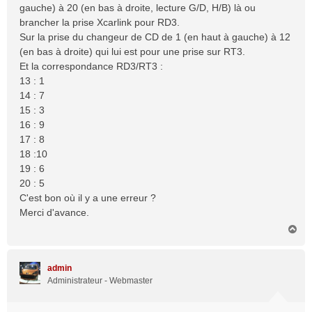
gauche) à 20 (en bas à droite, lecture G/D, H/B) là ou
brancher la prise Xcarlink pour RD3.
Sur la prise du changeur de CD de 1 (en haut à gauche) à 12
(en bas à droite) qui lui est pour une prise sur RT3.
Et la correspondance RD3/RT3 :
13 : 1
14 : 7
15 : 3
16 : 9
17 : 8
18 :10
19 : 6
20 : 5
C'est bon où il y a une erreur ?
Merci d'avance.
H
a
u
t
admin
Administrateur - Webmaster