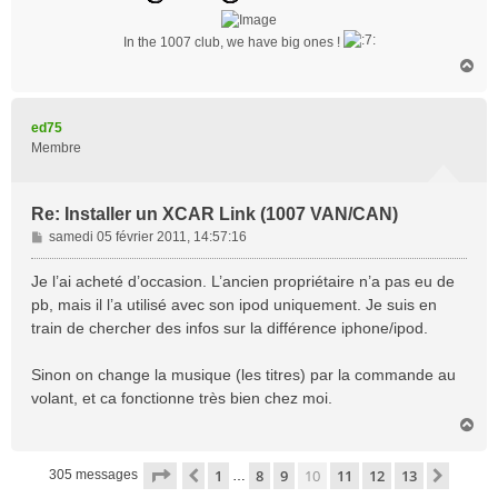
In the 1007 club, we have big ones !
H
a
u
t
ed75
Membre
Re: Installer un XCAR Link (1007 VAN/CAN)
M
samedi 05 février 2011, 14:57:16
e
s
Je l’ai acheté d’occasion. L’ancien propriétaire n’a pas eu de
s
pb, mais il l’a utilisé avec son ipod uniquement. Je suis en
a
train de chercher des infos sur la différence iphone/ipod.
g
e
Sinon on change la musique (les titres) par la commande au
volant, et ca fonctionne très bien chez moi.
H
a
u
Page
10
sur
13
1
8
9
10
11
12
13
Précédente
Suivan
305 messages
…
t