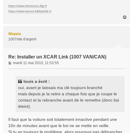
https://www.miniatures.dlgr.fr
https://www.manon-bibliophile.fr
H
a
u
t
Wapata
1007iste d'argent
Re: Installer un XCAR Link (1007 VAN/CAN)
M
mardi 11 mai 2010, 11:53:55
e
s
s
louis a écrit :
a
oui, avant je laissais ma clé toujours branché
g
mais depuis je la retire a chaque fois que je coupe le
e
contact et la rebranche avant de le remettre (donc bsi
éteint).
Il faut que la voiture soit totalement innactive pendant une
10n de minutes avant que le bsi ne se mette en veille.
Si tu as toujours le problème, alors pourquoi pas débrancher