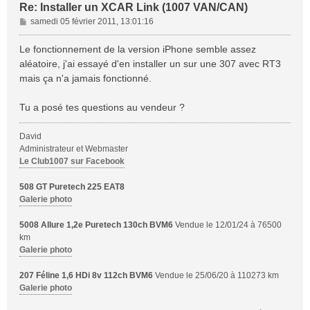
Re: Installer un XCAR Link (1007 VAN/CAN)
M
samedi 05 février 2011, 13:01:16
e
s
Le fonctionnement de la version iPhone semble assez
s
aléatoire, j'ai essayé d'en installer un sur une 307 avec RT3
a
mais ça n'a jamais fonctionné.
g
e
Tu a posé tes questions au vendeur ?
David
Administrateur et Webmaster
Le Club1007 sur Facebook
508 GT Puretech 225 EAT8
Galerie photo
5008 Allure 1,2e Puretech 130ch BVM6
Vendue le 12/01/24 à 76500
km
Galerie photo
207 Féline 1,6 HDi 8v 112ch BVM6
Vendue le 25/06/20 à 110273 km
Galerie photo