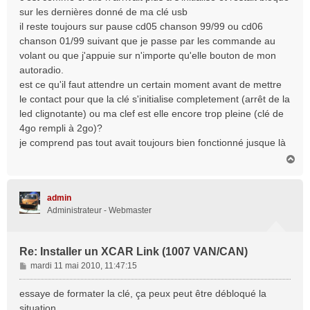
e
sur les dernières donné de ma clé usb
il reste toujours sur pause cd05 chanson 99/99 ou cd06
chanson 01/99 suivant que je passe par les commande au
volant ou que j'appuie sur n'importe qu'elle bouton de mon
autoradio.
est ce qu'il faut attendre un certain moment avant de mettre
le contact pour que la clé s'initialise completement (arrêt de la
led clignotante) ou ma clef est elle encore trop pleine (clé de
4go rempli à 2go)?
je comprend pas tout avait toujours bien fonctionné jusque là
H
a
u
t
admin
Administrateur - Webmaster
Re: Installer un XCAR Link (1007 VAN/CAN)
M
mardi 11 mai 2010, 11:47:15
e
s
essaye de formater la clé, ça peux peut être débloqué la
s
situation.