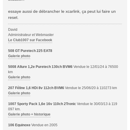
a
g
essaye aussi de débrancher le xcarlink, ça peut lui faire un
e
reset.
David
Administrateur et Webmaster
Le Club1007 sur Facebook
508 GT Puretech 225 EAT8
Galerie photo
5008 Allure 1,2e Puretech 130ch BVM6
Vendue le 12/01/24 à 76500
km
Galerie photo
207 Féline 1,6 HDi 8v 112ch BVM6
Vendue le 25/06/20 à 110273 km
Galerie photo
1007 Sporty Pack 1,6e 16v 110ch 2Tronic
Vendue le 30/03/13 à 119
097 km.
Galerie photo + historique
106 Equinoxe
Vendue en 2005