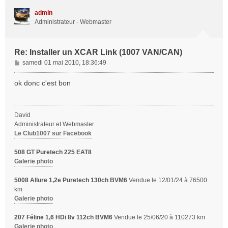
u
t
admin
Administrateur - Webmaster
Re: Installer un XCAR Link (1007 VAN/CAN)
M
samedi 01 mai 2010, 18:36:49
e
s
ok donc c'est bon
s
a
g
David
e
Administrateur et Webmaster
Le Club1007 sur Facebook
508 GT Puretech 225 EAT8
Galerie photo
5008 Allure 1,2e Puretech 130ch BVM6
Vendue le 12/01/24 à 76500
km
Galerie photo
207 Féline 1,6 HDi 8v 112ch BVM6
Vendue le 25/06/20 à 110273 km
Galerie photo