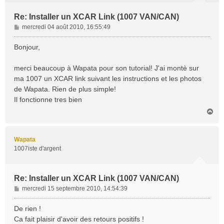
Re: Installer un XCAR Link (1007 VAN/CAN)
M
mercredi 04 août 2010, 16:55:49
e
s
Bonjour,
s
a
merci beaucoup à Wapata pour son tutorial! J'ai montè sur
g
ma 1007 un XCAR link suivant les instructions et les photos
e
de Wapata. Rien de plus simple!
Il fonctionne tres bien
H
a
u
t
Wapata
1007iste d'argent
Re: Installer un XCAR Link (1007 VAN/CAN)
M
mercredi 15 septembre 2010, 14:54:39
e
s
De rien !
s
Ca fait plaisir d'avoir des retours positifs !
a