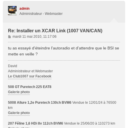
u
t
admin
Administrateur - Webmaster
Re: Installer un XCAR Link (1007 VAN/CAN)
M
mardi 11 mai 2010, 11:17:06
e
s
tu as essayé d'éteindre l'autoradio et d'attendre que le BSI se
s
mette en veille ?
a
g
David
e
Administrateur et Webmaster
Le Club1007 sur Facebook
508 GT Puretech 225 EAT8
Galerie photo
5008 Allure 1,2e Puretech 130ch BVM6
Vendue le 12/01/24 à 76500
km
Galerie photo
207 Féline 1,6 HDi 8v 112ch BVM6
Vendue le 25/06/20 à 110273 km