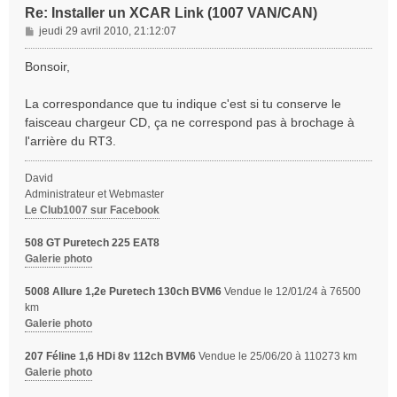
Re: Installer un XCAR Link (1007 VAN/CAN)
M
jeudi 29 avril 2010, 21:12:07
e
s
Bonsoir,
s
a
La correspondance que tu indique c'est si tu conserve le
g
faisceau chargeur CD, ça ne correspond pas à brochage à
e
l'arrière du RT3.
David
Administrateur et Webmaster
Le Club1007 sur Facebook
508 GT Puretech 225 EAT8
Galerie photo
5008 Allure 1,2e Puretech 130ch BVM6
Vendue le 12/01/24 à 76500
km
Galerie photo
207 Féline 1,6 HDi 8v 112ch BVM6
Vendue le 25/06/20 à 110273 km
Galerie photo