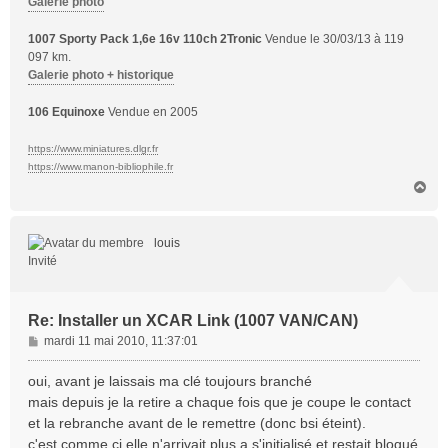
Galerie photo
1007 Sporty Pack 1,6e 16v 110ch 2Tronic
Vendue le 30/03/13 à 119
097 km.
Galerie photo + historique
106 Equinoxe
Vendue en 2005
https://www.miniatures.dlgr.fr
https://www.manon-bibliophile.fr
H
a
u
t
louis
Invité
Re: Installer un XCAR Link (1007 VAN/CAN)
M
mardi 11 mai 2010, 11:37:01
e
s
oui, avant je laissais ma clé toujours branché
s
mais depuis je la retire a chaque fois que je coupe le contact
a
et la rebranche avant de le remettre (donc bsi éteint).
g
c'est comme ci elle n'arrivait plus a s'initialisé et restait bloqué