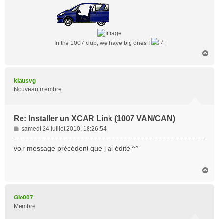
e
In the 1007 club, we have big ones !
H
a
u
t
klausvg
Nouveau membre
Re: Installer un XCAR Link (1007 VAN/CAN)
M
samedi 24 juillet 2010, 18:26:54
e
s
voir message précédent que j ai édité ^^
s
a
H
g
a
e
u
t
Gio007
Membre