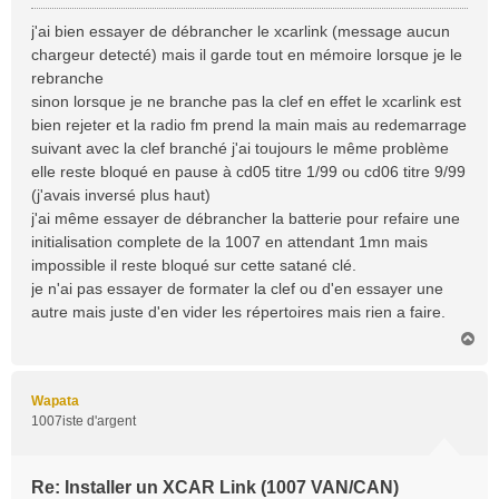
e
s
j'ai bien essayer de débrancher le xcarlink (message aucun
s
chargeur detecté) mais il garde tout en mémoire lorsque je le
a
rebranche
g
sinon lorsque je ne branche pas la clef en effet le xcarlink est
e
bien rejeter et la radio fm prend la main mais au redemarrage
suivant avec la clef branché j'ai toujours le même problème
elle reste bloqué en pause à cd05 titre 1/99 ou cd06 titre 9/99
(j'avais inversé plus haut)
j'ai même essayer de débrancher la batterie pour refaire une
initialisation complete de la 1007 en attendant 1mn mais
impossible il reste bloqué sur cette satané clé.
je n'ai pas essayer de formater la clef ou d'en essayer une
autre mais juste d'en vider les répertoires mais rien a faire.
H
a
u
t
Wapata
1007iste d'argent
Re: Installer un XCAR Link (1007 VAN/CAN)