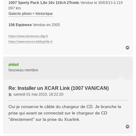
1007 Sporty Pack 1,6e 16v 110ch 2Tronic
Vendue le 30/03/13 à 119
097 km.
Galerie photo + historique
106 Equinoxe
Vendue en 2005
https://www.miniatures.dlgr.fr
https://www.manon-bibliophile.fr
H
a
u
t
philail
Nouveau membre
Re: Installer un XCAR Link (1007 VAN/CAN)
M
samedi 01 mai 2010, 18:22:20
e
s
Oui je conserve le câble du chargeur de CD. Je branche la
s
prise qui avant se connectait sur le chargeur de CD
a
"directement" sur la prise du Xcarlink.
g
H
e
a