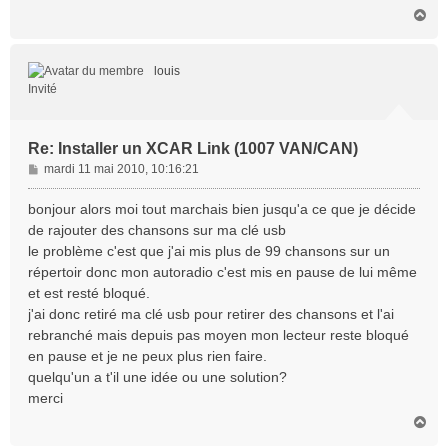
H
a
u
t
louis
Invité
Re: Installer un XCAR Link (1007 VAN/CAN)
M
mardi 11 mai 2010, 10:16:21
e
s
bonjour alors moi tout marchais bien jusqu'a ce que je décide
s
de rajouter des chansons sur ma clé usb
a
le problème c'est que j'ai mis plus de 99 chansons sur un
g
répertoir donc mon autoradio c'est mis en pause de lui même
e
et est resté bloqué.
j'ai donc retiré ma clé usb pour retirer des chansons et l'ai
rebranché mais depuis pas moyen mon lecteur reste bloqué
en pause et je ne peux plus rien faire.
quelqu'un a t'il une idée ou une solution?
merci
H
a