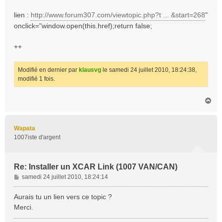
lien :
http://www.forum307.com/viewtopic.php?t ... &start=268
"
onclick="window.open(this.href);return false;
++
Modifié en dernier par
klausvg
le samedi 24 juillet 2010, 18:24:38,
modifié 1 fois.
H
a
u
t
Wapata
1007iste d'argent
Re: Installer un XCAR Link (1007 VAN/CAN)
M
samedi 24 juillet 2010, 18:24:14
e
s
Aurais tu un lien vers ce topic ?
s
Merci.
a
g