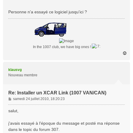
Personne n'a essayé ce logiciel jusqu'ici ?
In the 1007 club, we have big ones !
H
a
u
t
klausvg
Nouveau membre
Re: Installer un XCAR Link (1007 VAN/CAN)
M
samedi 24 juillet 2010, 18:20:23
e
s
salut,
s
a
j'avais essayé à l'époque du message et posté ma réponse
g
dans le topic du forum 307.
e