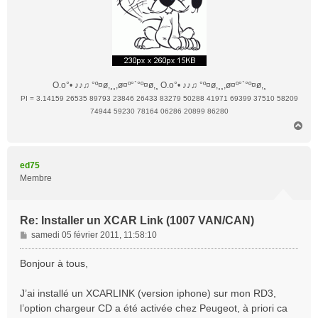
O.o°• ♪♪♫ °º¤ø,¸¸,ø¤º°`°º¤ø,¸ O.o°• ♪♪♫ °º¤ø,¸¸,ø¤º°`°º¤ø,¸
PI = 3.14159 26535 89793 23846 26433 83279 50288 41971 69399 37510 58209
74944 59230 78164 06286 20899 86280
H
a
u
t
ed75
Membre
Re: Installer un XCAR Link (1007 VAN/CAN)
M
samedi 05 février 2011, 11:58:10
e
s
Bonjour à tous,
s
a
J’ai installé un XCARLINK (version iphone) sur mon RD3,
g
l’option chargeur CD a été activée chez Peugeot, à priori ca
e