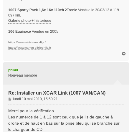
1007 Sporty Pack 1,6e 16v 110ch 2Tronic
Vendue le 30/03/13 à 119
097 km.
Galerie photo + historique
106 Equinoxe
Vendue en 2005
https://www.miniatures.dlgr.fr
https://www.manon-bibliophile.fr
H
a
u
t
philail
Nouveau membre
Re: Installer un XCAR Link (1007 VAN/CAN)
M
lundi 10 mai 2010, 15:50:21
e
s
Merci pour la vérification.
s
Les numéros de 1 à 12 sont ceux que je lis de gauche à
a
droite et de haut en bas sur la prise bleu qui se branche sur
g
le chargeur de CD.
e