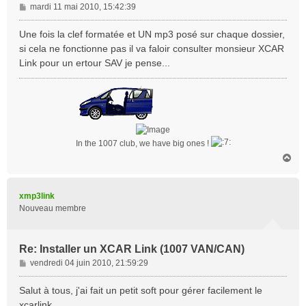
M
mardi 11 mai 2010, 15:42:39
e
s
Une fois la clef formatée et UN mp3 posé sur chaque dossier,
s
si cela ne fonctionne pas il va faloir consulter monsieur XCAR
a
Link pour un ertour SAV je pense...
g
e
In the 1007 club, we have big ones !
H
a
u
t
xmp3link
Nouveau membre
Re: Installer un XCAR Link (1007 VAN/CAN)
M
vendredi 04 juin 2010, 21:59:29
e
s
Salut à tous, j'ai fait un petit soft pour gérer facilement le
s
xcarlink.