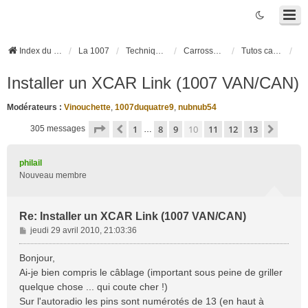
Index du forum
La 1007
Techniques et Questions
Carrosserie, électronique véhicule et habitacle
Tutos carrosserie et électronique
Installer un XCAR Link (1007 VAN/CAN)
Modérateurs :
Vinouchette
,
1007duquatre9
,
nubnub54
Page
10
sur
13
1
8
9
10
11
12
13
Précédente
Suivan
305 messages
…
philail
Nouveau membre
Re: Installer un XCAR Link (1007 VAN/CAN)
M
jeudi 29 avril 2010, 21:03:36
e
s
Bonjour,
s
Ai-je bien compris le câblage (important sous peine de griller
a
quelque chose ... qui coute cher !)
g
Sur l'autoradio les pins sont numérotés de 13 (en haut à
e