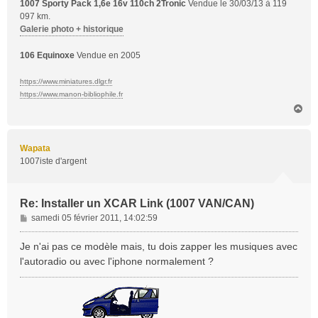
1007 Sporty Pack 1,6e 16v 110ch 2Tronic
Vendue le 30/03/13 à 119
097 km.
Galerie photo + historique
106 Equinoxe
Vendue en 2005
https://www.miniatures.dlgr.fr
https://www.manon-bibliophile.fr
H
a
u
t
Wapata
1007iste d'argent
Re: Installer un XCAR Link (1007 VAN/CAN)
M
samedi 05 février 2011, 14:02:59
e
s
Je n'ai pas ce modèle mais, tu dois zapper les musiques avec
s
l'autoradio ou avec l'iphone normalement ?
a
g
e