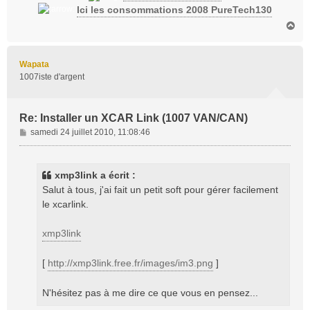
Ici les consommations 2008 PureTech130
H
a
u
t
Wapata
1007iste d'argent
Re: Installer un XCAR Link (1007 VAN/CAN)
M
samedi 24 juillet 2010, 11:08:46
e
s
s
xmp3link a écrit :
a
Salut à tous, j'ai fait un petit soft pour gérer facilement
g
le xcarlink.
e
xmp3link
[
http://xmp3link.free.fr/images/im3.png
]
N'hésitez pas à me dire ce que vous en pensez...