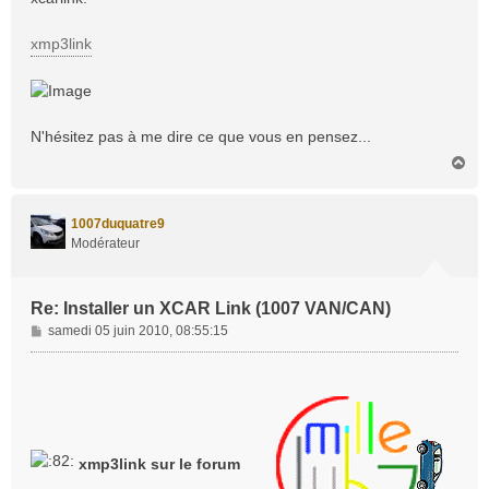
a
g
xmp3link
e
N'hésitez pas à me dire ce que vous en pensez...
H
a
u
t
1007duquatre9
Modérateur
Re: Installer un XCAR Link (1007 VAN/CAN)
M
samedi 05 juin 2010, 08:55:15
e
s
s
a
g
e
xmp3link sur le forum