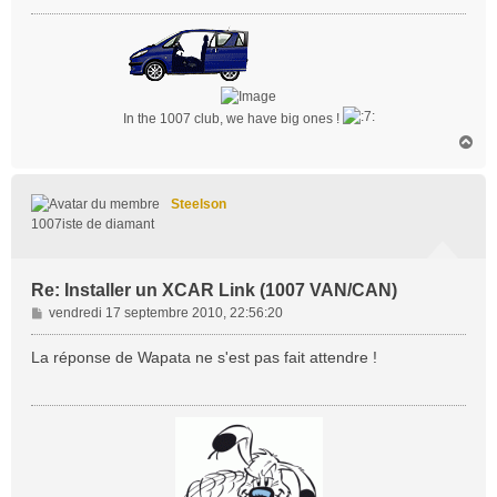
g
e
In the 1007 club, we have big ones !
H
a
u
t
Steelson
1007iste de diamant
Re: Installer un XCAR Link (1007 VAN/CAN)
M
vendredi 17 septembre 2010, 22:56:20
e
s
La réponse de Wapata ne s'est pas fait attendre !
s
a
g
e