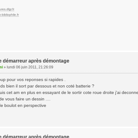
res.dlgr.fr
bibliophile.fr
 le démarreur après démontage
mi
»
lundi 06 juin 2011, 21:26:09
up pour vos reponses si rapides .
ds bien il sort par dessous et non coté batterie ?
uis cet am en plus en essayant de le sortir cote roue droite j'ai deconne
de vous faire un dessin ....
de boulot en perspective
 le démarreur après démontage