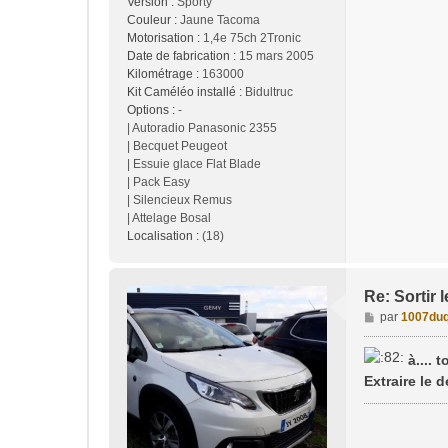
Version :
Sporty
e
Couleur :
Jaune Tacoma
Motorisation :
1,4e 75ch 2Tronic
Date de fabrication :
15 mars 2005
Kilométrage :
163000
Kit Caméléo installé :
Bidultruc
Options :
-
| Autoradio Panasonic 2355
| Becquet Peugeot
| Essuie glace Flat Blade
| Pack Easy
| Silencieux Remus
| Attelage Bosal
Localisation :
(18)
Re: Sortir
M
par
1007duq
e
s
à....
s
Extraire le 
a
g
e