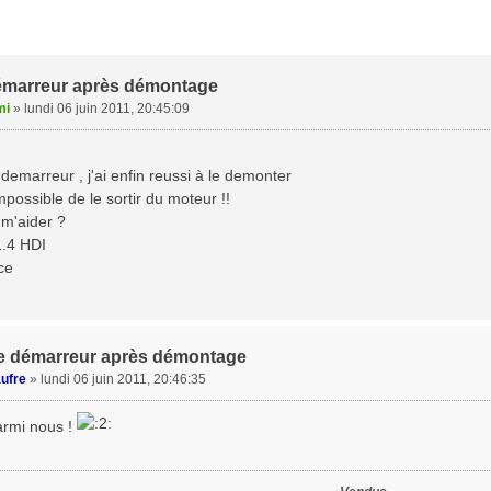
démarreur après démontage
mi
»
lundi 06 juin 2011, 20:45:09
emarreur , j'ai enfin reussi à le demonter
possible de le sortir du moteur !!
m'aider ?
 1.4 HDI
ce
 le démarreur après démontage
ufre
»
lundi 06 juin 2011, 20:46:35
rmi nous !