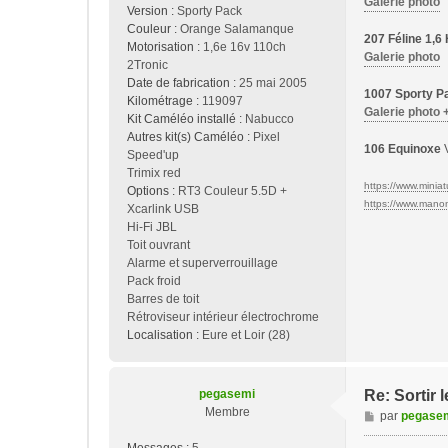
Galerie photo
Version :
Sporty Pack
Couleur :
Orange Salamanque
207 Féline 1,
Motorisation :
1,6e 16v 110ch
Galerie photo
2Tronic
Date de fabrication :
25 mai 2005
1007 Sporty Pa
Kilométrage :
119097
Galerie photo 
Kit Caméléo installé :
Nabucco
Autres kit(s) Caméléo :
Pixel
106 Equinoxe
V
Speed'up
Trimix red
https://www.miniatu
Options :
RT3 Couleur 5.5D +
https://www.manon-
Xcarlink USB
Hi-Fi JBL
Toit ouvrant
Alarme et superverrouillage
Pack froid
Barres de toit
Rétroviseur intérieur électrochrome
Localisation :
Eure et Loir (28)
pegasemi
Re: Sortir
Membre
M
par
pegase
e