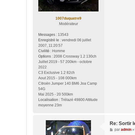
1007duquatre9
Modérateur
Messages :
13543
Enregistré le :
vendredi 06 juillet
2007, 11:20:57
Civilité :
Homme
Options :
2008 Crossway 1.2 130ch
Juillet 2019 - 57 200km - octobre
2022
C3 Exclusive 1.2 82ch
Aout 2015 - 108 000km
Citroën Jumper 140 BM6 Joa Camp
54G
Mai 2025 - 20 500km
Localisation :
Trélazé 49800 Altitude
moyenne 23m
Re: Sortir
M
par
admin
e