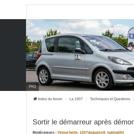
FAQ
Index du forum
La 1007
Techniques et Questions
Sortir le démarreur après démo
Modérateurs :
Vinouchette
,
1007duquatre9
,
nubnub54