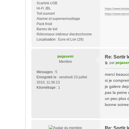
Xcarlink USB
Hi-Fi JBL
https://www.miniatu
Toit ouvrant
https://www.manon-
Alarme et superverrouillage
Pack froid
Barres de toit
Rétroviseur intérieur électrochrome
Localisation :
Eure et Loir (28)
pegasemi
Re: Sortir
Membre
M
par
pegase
e
Messages :
5
s
merci beauco
Enregistré le :
vendredi 23 juillet
s
si je compren
2010, 11:36:13
a
je galere dep
Kilométrage :
1
g
pas la peine 
e
un peu plus 
bonne soiree
Re: Sortir