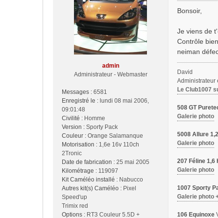
s
Bonsoir,
s
a
Je viens de t
g
Contrôle bie
e
neiman défec
admin
David
Administrateur - Webmaster
Administrateur
Le Club1007 s
Messages :
6581
Enregistré le :
lundi 08 mai 2006,
508 GT Purete
09:01:48
Galerie photo
Civilité :
Homme
Version :
Sporty Pack
5008 Allure 1
Couleur :
Orange Salamanque
Galerie photo
Motorisation :
1,6e 16v 110ch
2Tronic
207 Féline 1,
Date de fabrication :
25 mai 2005
Galerie photo
Kilométrage :
119097
Kit Caméléo installé :
Nabucco
1007 Sporty Pa
Autres kit(s) Caméléo :
Pixel
Galerie photo 
Speed'up
Trimix red
Options :
RT3 Couleur 5.5D +
106 Equinoxe
V