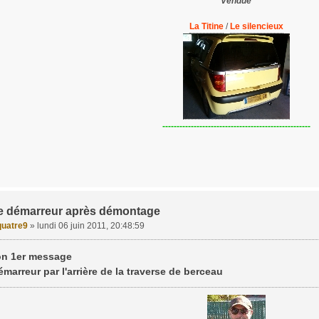
Vendue
La Titine
/
Le silencieux
----------------------------------------------------
 le démarreur après démontage
uatre9
»
lundi 06 juin 2011, 20:48:59
 ton 1er message
démarreur par l'arrière de la traverse de berceau