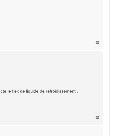
H
a
u
t
cte le flex de liquide de refroidissement .
H
a
u
t