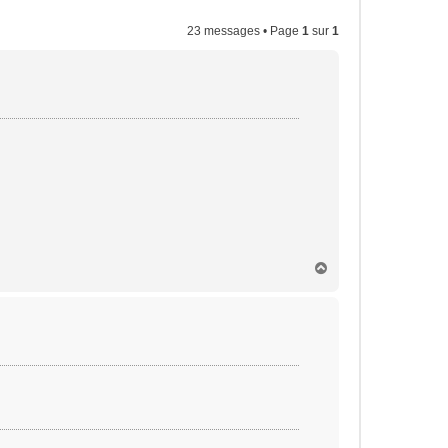
23 messages • Page
1
sur
1
H
a
u
t