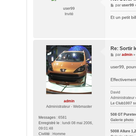
M
par
user99
user99
e
Invité
s
Et un petit b
s
a
g
e
Re: Sortir
M
par
admin
e
s
user99, pourq
s
a
Effectivement
g
e
David
Administrateur
admin
Le Club1007 s
Administrateur - Webmaster
508 GT Purete
Messages :
6581
Galerie photo
Enregistré le :
lundi 08 mai 2006,
09:01:48
5008 Allure 1
Civilité :
Homme