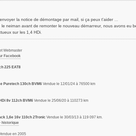
'envoyer la notice de démontage par mail, si ça peux t'aider ...
n le neiman avant de remonter le nouveau démarreur, nous avons eu 
tueux sur les 1,4 HDi.
 et Webmaster
ur Facebook
ch 225 EAT8
,2e Puretech 130ch BVM6
Vendue le 12/01/24 à 76500 km
6 HDi 8v 112ch BVM6
Vendue le 25/06/20 à 110273 km
ck 1,6e 16v 110ch 2Tronic
Vendue le 30/03/13 à 119 097 km.
+ historique
endue en 2005