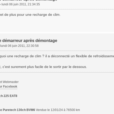
»
lundi 06 juin 2011, 21:34:35
illet de plus pour une recharge de clim.
 le démarreur après démontage
»
lundi 06 juin 2011, 22:30:58
uoi une recharge de clim ? il a déconnecté un flexible de refroidissem
, c'est surement plus facile de le sortir par le dessous.
 et Webmaster
ur Facebook
ch 225 EAT8
,2e Puretech 130ch BVM6
Vendue le 12/01/24 à 76500 km