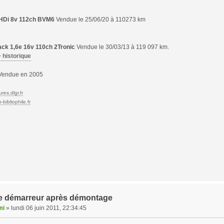
6 HDi 8v 112ch BVM6
Vendue le 25/06/20 à 110273 km
ck 1,6e 16v 110ch 2Tronic
Vendue le 30/03/13 à 119 097 km.
+ historique
endue en 2005
res.dlgr.fr
bibliophile.fr
 le démarreur après démontage
mi
»
lundi 06 juin 2011, 22:34:45