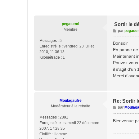
pegasemi
Sortir le 
Membre
M
par
pegase
e
Messages :
5
s
Bonsoir
Enregistré le :
vendredi 23 juillet
s
En panne de d
2010, 11:36:13
a
Maintenant im
Kilométrage :
1
g
Pouvez vous 
e
il s'agit d'un
Merci d'avan
Moulagaufre
Re: Sortir
Modérateur à la retraite
M
par
Moulaga
e
Messages :
2891
s
Bienvenue pa
Enregistré le :
samedi 22 décembre
s
2007, 17:28:35
a
Civilité :
Homme
g