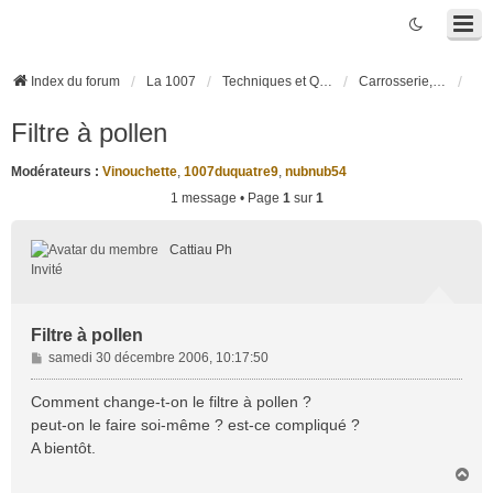
Index du forum
La 1007
Techniques et Questions
Carrosserie, électronique véhicule et habitacle
Filtre à pollen
Modérateurs :
Vinouchette
,
1007duquatre9
,
nubnub54
1 message • Page
1
sur
1
Cattiau Ph
Invité
Filtre à pollen
M
samedi 30 décembre 2006, 10:17:50
e
s
Comment change-t-on le filtre à pollen ?
s
peut-on le faire soi-même ? est-ce compliqué ?
a
A bientôt.
g
H
e
a