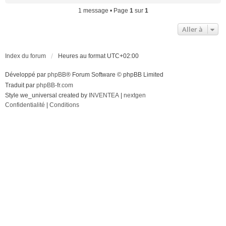
u
1 message • Page
1
sur
1
t
Aller à
Index du forum
Heures au format
UTC+02:00
Développé par
phpBB
® Forum Software © phpBB Limited
Traduit par
phpBB-fr.com
Style we_universal created by
INVENTEA
|
nextgen
Confidentialité
|
Conditions