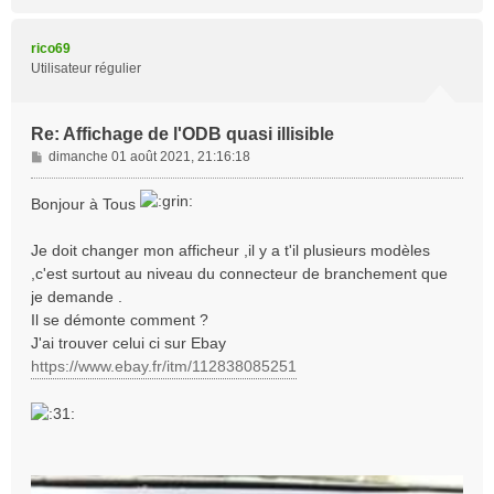
a
u
t
rico69
Utilisateur régulier
Re: Affichage de l'ODB quasi illisible
M
dimanche 01 août 2021, 21:16:18
e
s
Bonjour à Tous
s
a
Je doit changer mon afficheur ,il y a t'il plusieurs modèles
g
,c'est surtout au niveau du connecteur de branchement que
e
je demande .
Il se démonte comment ?
J'ai trouver celui ci sur Ebay
https://www.ebay.fr/itm/112838085251