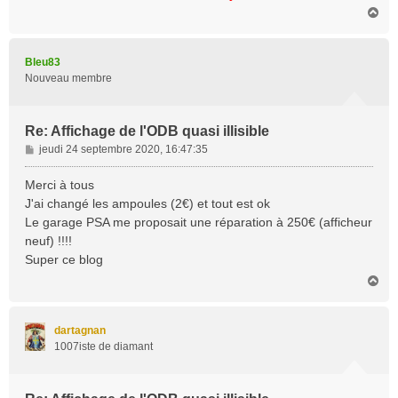
H
a
u
t
Bleu83
Nouveau membre
Re: Affichage de l'ODB quasi illisible
M
jeudi 24 septembre 2020, 16:47:35
e
s
Merci à tous
s
J'ai changé les ampoules (2€) et tout est ok
a
Le garage PSA me proposait une réparation à 250€ (afficheur
g
neuf) !!!!
e
Super ce blog
H
a
u
t
dartagnan
1007iste de diamant