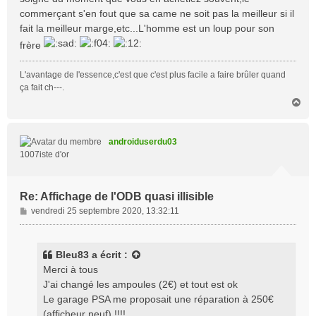
commerçant s'en fout que sa came ne soit pas la meilleur si il
fait la meilleur marge,etc...L'homme est un loup pour son
frère
L'avantage de l'essence,c'est que c'est plus facile a faire brûler quand
ça fait ch---.
H
a
u
t
androiduserdu03
1007iste d'or
Re: Affichage de l'ODB quasi illisible
M
vendredi 25 septembre 2020, 13:32:11
e
s
s
Bleu83
a écrit :
a
Merci à tous
g
J'ai changé les ampoules (2€) et tout est ok
e
Le garage PSA me proposait une réparation à 250€
(afficheur neuf) !!!!