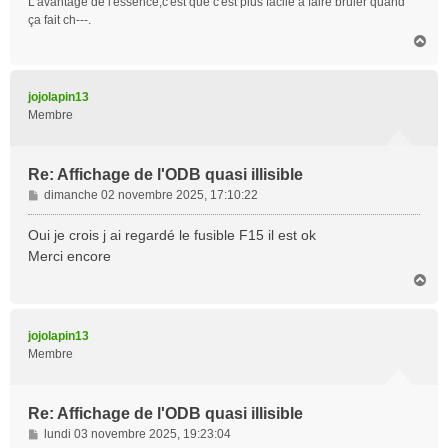
L'avantage de l'essence,c'est que c'est plus facile a faire brûler quand
e
ça fait ch---.
H
a
u
t
jojolapin13
Membre
Re: Affichage de l'ODB quasi illisible
M
dimanche 02 novembre 2025, 17:10:22
e
s
Oui je crois j ai regardé le fusible F15 il est ok
s
Merci encore
a
H
g
a
e
u
t
jojolapin13
Membre
Re: Affichage de l'ODB quasi illisible
M
lundi 03 novembre 2025, 19:23:04