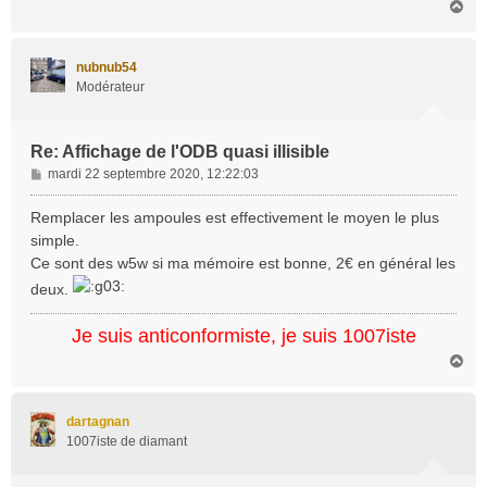
H
a
u
t
nubnub54
Modérateur
Re: Affichage de l'ODB quasi illisible
M
mardi 22 septembre 2020, 12:22:03
e
s
Remplacer les ampoules est effectivement le moyen le plus
s
simple.
a
Ce sont des w5w si ma mémoire est bonne, 2€ en général les
g
deux.
e
Je suis anticonformiste, je suis 1007iste
H
a
u
t
dartagnan
1007iste de diamant