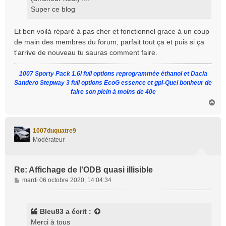
Super ce blog
Et ben voilà réparé à pas cher et fonctionnel grace à un coup
de main des membres du forum, parfait tout ça et puis si ça
t'arrive de nouveau tu sauras comment faire.
1007 Sporty Pack 1.6l full options reprogrammée éthanol et Dacia
Sandero Stepway 3 full options EcoG essence et gpl-Quel bonheur de
faire son plein à moins de 40e
H
a
u
t
1007duquatre9
Modérateur
Re: Affichage de l'ODB quasi illisible
M
mardi 06 octobre 2020, 14:04:34
e
s
s
Bleu83
a écrit :
a
Merci à tous
g