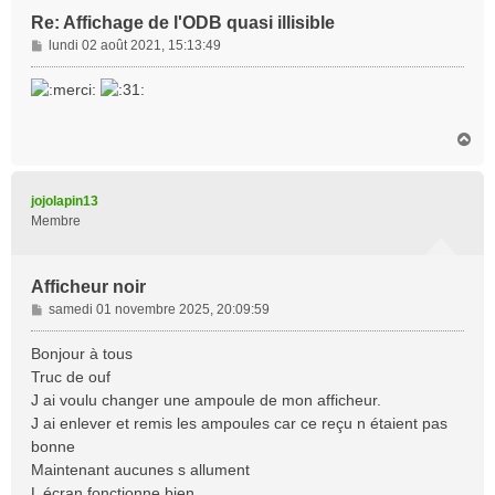
Re: Affichage de l'ODB quasi illisible
M
lundi 02 août 2021, 15:13:49
e
s
s
a
H
g
a
e
u
t
jojolapin13
Membre
Afficheur noir
M
samedi 01 novembre 2025, 20:09:59
e
s
Bonjour à tous
s
Truc de ouf
a
J ai voulu changer une ampoule de mon afficheur.
g
J ai enlever et remis les ampoules car ce reçu n étaient pas
e
bonne
Maintenant aucunes s allument
L écran fonctionne bien