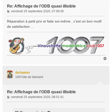
Re: Affichage de l'ODB quasi illisible
M
vendredi 25 septembre 2020, 07:09:36
e
s
Réparation à petit prix et faite soi-même , c'est un bon motif
s
de satisfaction ...
a
g
e
H
a
u
t
dartagnan
1007iste de diamant
Re: Affichage de l'ODB quasi illisible
M
vendredi 25 septembre 2020, 08:51:41
e
s
s