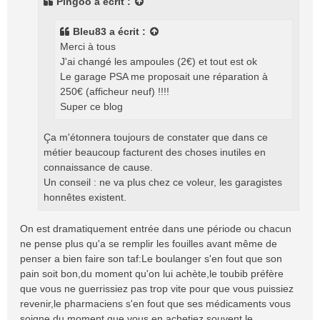
Pingoo
a écrit :
a
g
Bleu83
a écrit :
e
Merci à tous
J'ai changé les ampoules (2€) et tout est ok
Le garage PSA me proposait une réparation à
250€ (afficheur neuf) !!!!
Super ce blog
Ça m'étonnera toujours de constater que dans ce
métier beaucoup facturent des choses inutiles en
connaissance de cause.
Un conseil : ne va plus chez ce voleur, les garagistes
honnêtes existent.
On est dramatiquement entrée dans une période ou chacun
ne pense plus qu'a se remplir les fouilles avant même de
penser a bien faire son taf:Le boulanger s'en fout que son
pain soit bon,du moment qu'on lui achète,le toubib préfère
que vous ne guerrissiez pas trop vite pour que vous puissiez
revenir,le pharmaciens s'en fout que ses médicaments vous
soigne du moment que vous en achetiez souvent,le