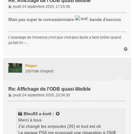
Re: Affichage de l'ODB quasi illisible
M
jeudi 24 septembre 2020, 17:25:36
e
s
Mais pas super le concessionnaire
bande d'escrocs.
s
a
g
L'avantage de l'essence,c'est que c'est plus facile a faire brûler quand
e
ça fait ch---.
H
a
u
t
Pingoo
1007iste d'argent
Re: Affichage de l'ODB quasi illisible
M
jeudi 24 septembre 2020, 23:34:30
e
s
s
Bleu83
a écrit :
a
Merci à tous
g
J'ai changé les ampoules (2€) et tout est ok
e
Le garage PSA me proposait une réparation à 250€