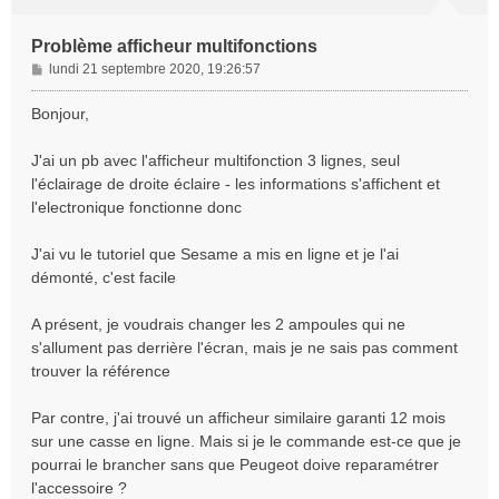
Problème afficheur multifonctions
M
lundi 21 septembre 2020, 19:26:57
e
s
Bonjour,
s
a
J'ai un pb avec l'afficheur multifonction 3 lignes, seul
g
l'éclairage de droite éclaire - les informations s'affichent et
e
l'electronique fonctionne donc
J'ai vu le tutoriel que Sesame a mis en ligne et je l'ai
démonté, c'est facile
A présent, je voudrais changer les 2 ampoules qui ne
s'allument pas derrière l'écran, mais je ne sais pas comment
trouver la référence
Par contre, j'ai trouvé un afficheur similaire garanti 12 mois
sur une casse en ligne. Mais si je le commande est-ce que je
pourrai le brancher sans que Peugeot doive reparamétrer
l'accessoire ?