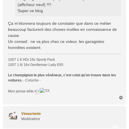
(afficheur neuf) !!!!
Super ce blog
Ça m'étonnera toujours de constater que dans ce métier
beaucoup facturent des choses inutiles en connaissance de
cause.
Un conseil : ne va plus chez ce voleur, les garagistes
honnêtes existent.
1007 1.6 HDi 16v Sporty Pack
1007 1.6i 16v Gentleman Lady E85
Le champignon le plus vénéneux, c'est celui qu'on trouve dans les
voitures.
- Coluche -
Mon pense-bête
ICI
H
a
u
t
Vinouchette
Modératrice