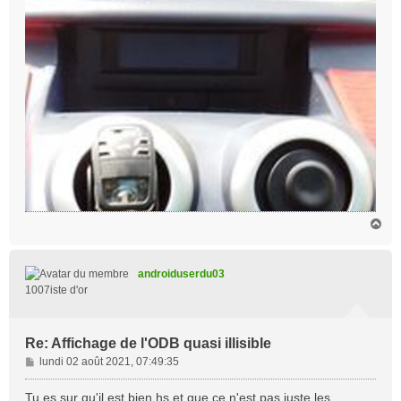
H
a
u
t
androiduserdu03
1007iste d'or
Re: Affichage de l'ODB quasi illisible
M
lundi 02 août 2021, 07:49:35
e
s
Tu es sur qu'il est bien hs et que ce n'est pas juste les