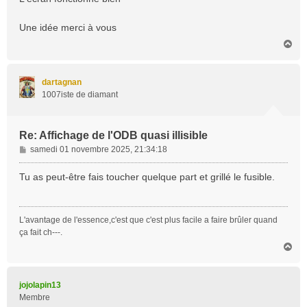
Une idée merci à vous
H
a
u
t
dartagnan
1007iste de diamant
Re: Affichage de l'ODB quasi illisible
M
samedi 01 novembre 2025, 21:34:18
e
s
Tu as peut-être fais toucher quelque part et grillé le fusible.
s
a
g
L'avantage de l'essence,c'est que c'est plus facile a faire brûler quand
e
ça fait ch---.
H
a
u
t
jojolapin13
Membre