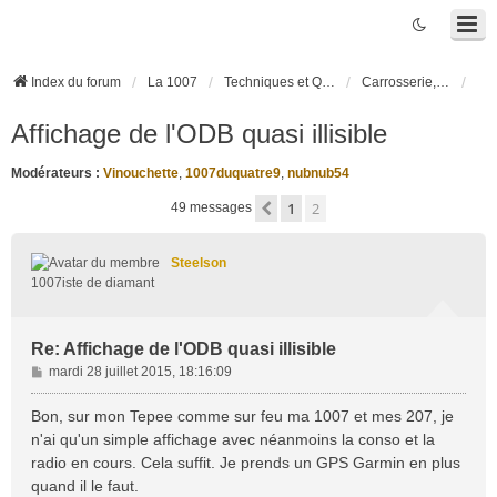
Index du forum
La 1007
Techniques et Questions
Carrosserie, électronique véhicule et habitacle
Affichage de l'ODB quasi illisible
Modérateurs :
Vinouchette
,
1007duquatre9
,
nubnub54
1
2
Précédente
49 messages
Steelson
1007iste de diamant
Re: Affichage de l'ODB quasi illisible
M
mardi 28 juillet 2015, 18:16:09
e
s
Bon, sur mon Tepee comme sur feu ma 1007 et mes 207, je
s
n'ai qu'un simple affichage avec néanmoins la conso et la
a
radio en cours. Cela suffit. Je prends un GPS Garmin en plus
g
quand il le faut.
e