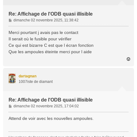
Re: Affichage de l'ODB quasi illisible
M
dimanche 02 novembre 2025, 11:38:42
e
s
Merci pourtant j avais pas le contact
s
Il serait où le fusible pour vérifier
a
Ce qui est bizarre C est que l écran fonction
g
Que les ampoules éteinte merci pour l aide
e
H
a
u
t
dartagnan
1007iste de diamant
Re: Affichage de l'ODB quasi illisible
M
dimanche 02 novembre 2025, 17:04:02
e
s
Attend de voir avec les nouvelles ampoules.
s
a
g