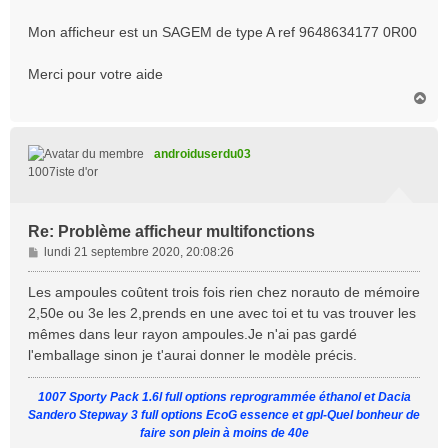
Mon afficheur est un SAGEM de type A ref 9648634177 0R00
Merci pour votre aide
H
a
u
t
androiduserdu03
1007iste d'or
Re: Problème afficheur multifonctions
M
lundi 21 septembre 2020, 20:08:26
e
s
Les ampoules coûtent trois fois rien chez norauto de mémoire
s
2,50e ou 3e les 2,prends en une avec toi et tu vas trouver les
a
mêmes dans leur rayon ampoules.Je n'ai pas gardé
g
l'emballage sinon je t'aurai donner le modèle précis.
e
1007 Sporty Pack 1.6l full options reprogrammée éthanol et Dacia
Sandero Stepway 3 full options EcoG essence et gpl-Quel bonheur de
faire son plein à moins de 40e