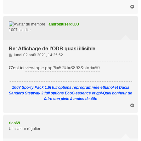
H
a
u
t
androiduserdu03
1007iste d'or
Re: Affichage de l'ODB quasi illisible
M
lundi 02 août 2021, 14:25:52
e
s
C'est ici:
viewtopic.php?f=52&t=3893&start=50
s
a
g
1007 Sporty Pack 1.6l full options reprogrammée éthanol et Dacia
e
Sandero Stepway 3 full options EcoG essence et gpl-Quel bonheur de
faire son plein à moins de 40e
H
a
u
t
rico69
Utilisateur régulier