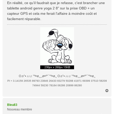
En réalité, ce qu'il faudrait que je refasse, c'est brancher une
tablette android genre yoga 2 8" sur la prise OBD + un
capteur GPS et cela me ferait l'affaire à moindre coût et
facilement réparable.
O.o°• ♪♪♫ °º¤ø,¸¸,ø¤º°`°º¤ø,¸ O.o°• ♪♪♫ °º¤ø,¸¸,ø¤º°`°º¤ø,¸
PI = 3.14159 26535 89793 23846 26433 83279 50288 41971 69399 37510 58209
74944 59230 78164 06286 20899 86280
H
a
u
t
Bleu83
Nouveau membre