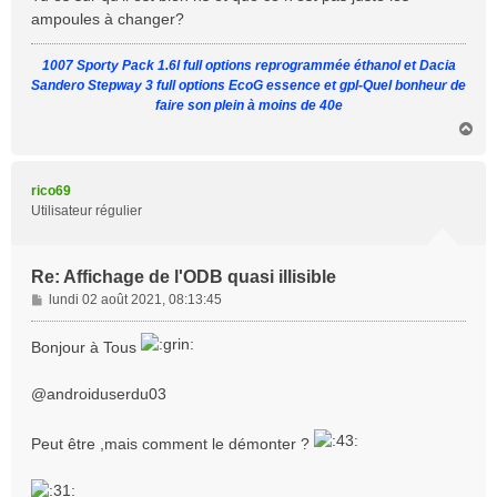
s
ampoules à changer?
a
g
1007 Sporty Pack 1.6l full options reprogrammée éthanol et Dacia
e
Sandero Stepway 3 full options EcoG essence et gpl-Quel bonheur de
faire son plein à moins de 40e
H
a
u
t
rico69
Utilisateur régulier
Re: Affichage de l'ODB quasi illisible
M
lundi 02 août 2021, 08:13:45
e
s
Bonjour à Tous
s
a
@androiduserdu03
g
e
Peut être ,mais comment le démonter ?