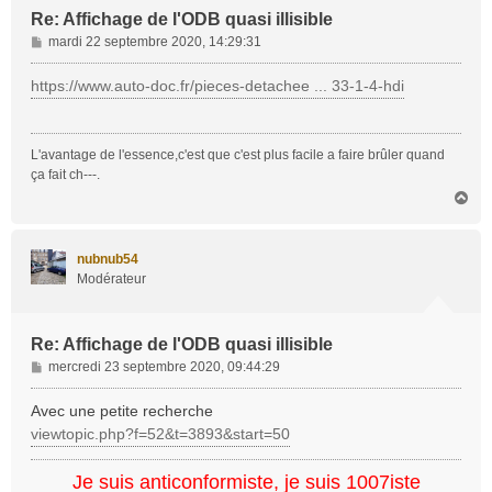
Re: Affichage de l'ODB quasi illisible
M
mardi 22 septembre 2020, 14:29:31
e
s
https://www.auto-doc.fr/pieces-detachee ... 33-1-4-hdi
s
a
g
L'avantage de l'essence,c'est que c'est plus facile a faire brûler quand
e
ça fait ch---.
H
a
u
t
nubnub54
Modérateur
Re: Affichage de l'ODB quasi illisible
M
mercredi 23 septembre 2020, 09:44:29
e
s
Avec une petite recherche
s
viewtopic.php?f=52&t=3893&start=50
a
g
Je suis anticonformiste, je suis 1007iste
e