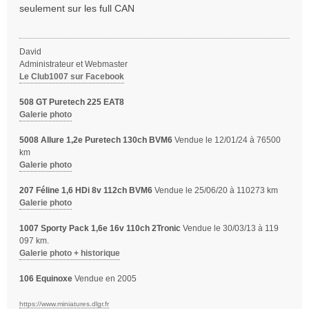
s
seulement sur les full CAN
s
a
g
David
e
Administrateur et Webmaster
Le Club1007 sur Facebook
508 GT Puretech 225 EAT8
Galerie photo
5008 Allure 1,2e Puretech 130ch BVM6
Vendue le 12/01/24 à 76500
km
Galerie photo
207 Féline 1,6 HDi 8v 112ch BVM6
Vendue le 25/06/20 à 110273 km
Galerie photo
1007 Sporty Pack 1,6e 16v 110ch 2Tronic
Vendue le 30/03/13 à 119
097 km.
Galerie photo + historique
106 Equinoxe
Vendue en 2005
https://www.miniatures.dlgr.fr