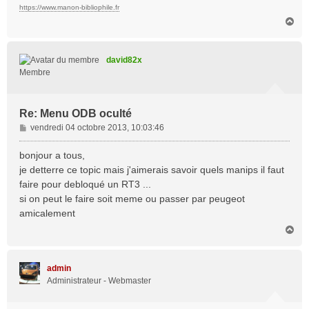
https://www.manon-bibliophile.fr
H
a
u
t
david82x
Membre
Re: Menu ODB oculté
M
vendredi 04 octobre 2013, 10:03:46
e
s
bonjour a tous,
s
je detterre ce topic mais j'aimerais savoir quels manips il faut
a
faire pour debloqué un RT3 ...
g
si on peut le faire soit meme ou passer par peugeot
e
amicalement
H
a
u
t
admin
Administrateur - Webmaster