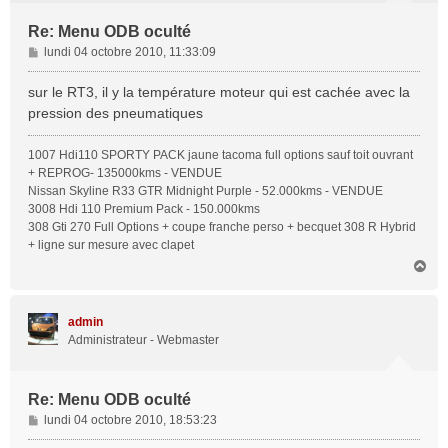
Re: Menu ODB oculté
M
lundi 04 octobre 2010, 11:33:09
e
s
sur le RT3, il y la température moteur qui est cachée avec la
s
pression des pneumatiques
a
g
1007 Hdi110 SPORTY PACK jaune tacoma full options sauf toit ouvrant
e
+ REPROG- 135000kms - VENDUE
Nissan Skyline R33 GTR Midnight Purple - 52.000kms - VENDUE
3008 Hdi 110 Premium Pack - 150.000kms
308 Gti 270 Full Options + coupe franche perso + becquet 308 R Hybrid
+ ligne sur mesure avec clapet
H
a
u
t
admin
Administrateur - Webmaster
Re: Menu ODB oculté
M
lundi 04 octobre 2010, 18:53:23
e