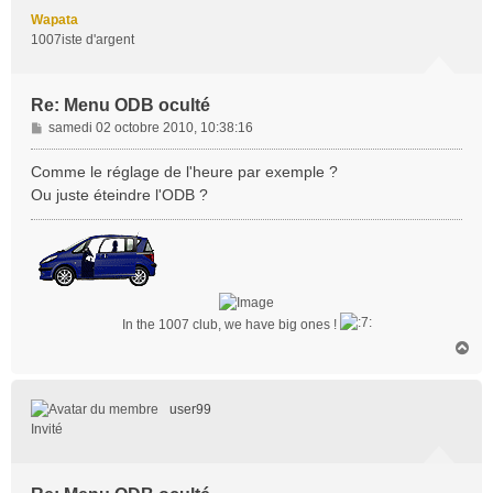
t
Wapata
1007iste d'argent
Re: Menu ODB oculté
M
samedi 02 octobre 2010, 10:38:16
e
s
Comme le réglage de l'heure par exemple ?
s
Ou juste éteindre l'ODB ?
a
g
e
In the 1007 club, we have big ones !
H
a
u
t
user99
Invité