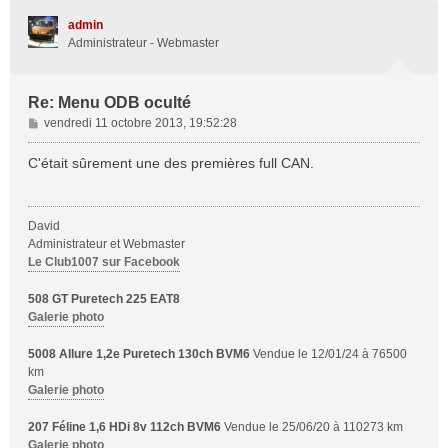
t
admin
Administrateur - Webmaster
Re: Menu ODB oculté
M
vendredi 11 octobre 2013, 19:52:28
e
s
C'était sûrement une des premières full CAN.
s
a
g
David
e
Administrateur et Webmaster
Le Club1007 sur Facebook
508 GT Puretech 225 EAT8
Galerie photo
5008 Allure 1,2e Puretech 130ch BVM6
Vendue le 12/01/24 à 76500
km
Galerie photo
207 Féline 1,6 HDi 8v 112ch BVM6
Vendue le 25/06/20 à 110273 km
Galerie photo