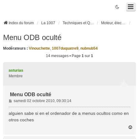
Index du forum
La 1007
Techniques et Questions
Moteur, électronique moteur, boîte robotisée 2-Tronic
Menu ODB oculté
Modérateurs :
Vinouchette
,
1007duquatre9
,
nubnub54
14 messages • Page
1
sur
1
asturias
Membre
Menu ODB oculté
M
samedi 02 octobre 2010, 09:30:14
e
s
alguien sabe si en el ordenador de a menus ocultos como en
s
otros coches
a
H
g
a
e
u