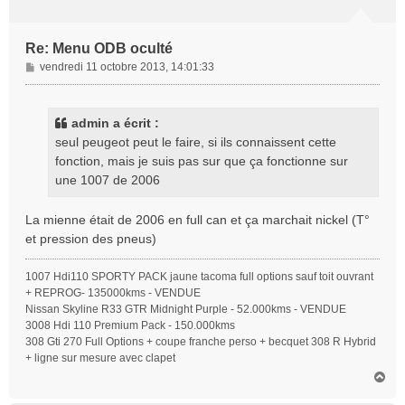
Re: Menu ODB oculté
M
vendredi 11 octobre 2013, 14:01:33
e
s
s
admin a écrit :
a
seul peugeot peut le faire, si ils connaissent cette
g
fonction, mais je suis pas sur que ça fonctionne sur
e
une 1007 de 2006
La mienne était de 2006 en full can et ça marchait nickel (T°
et pression des pneus)
1007 Hdi110 SPORTY PACK jaune tacoma full options sauf toit ouvrant
+ REPROG- 135000kms - VENDUE
Nissan Skyline R33 GTR Midnight Purple - 52.000kms - VENDUE
3008 Hdi 110 Premium Pack - 150.000kms
308 Gti 270 Full Options + coupe franche perso + becquet 308 R Hybrid
+ ligne sur mesure avec clapet
H
a
u