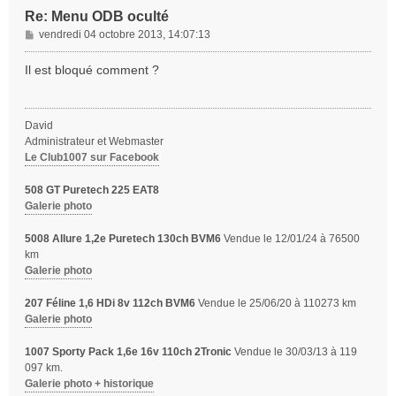
Re: Menu ODB oculté
M
vendredi 04 octobre 2013, 14:07:13
e
s
Il est bloqué comment ?
s
a
g
David
e
Administrateur et Webmaster
Le Club1007 sur Facebook
508 GT Puretech 225 EAT8
Galerie photo
5008 Allure 1,2e Puretech 130ch BVM6
Vendue le 12/01/24 à 76500
km
Galerie photo
207 Féline 1,6 HDi 8v 112ch BVM6
Vendue le 25/06/20 à 110273 km
Galerie photo
1007 Sporty Pack 1,6e 16v 110ch 2Tronic
Vendue le 30/03/13 à 119
097 km.
Galerie photo + historique