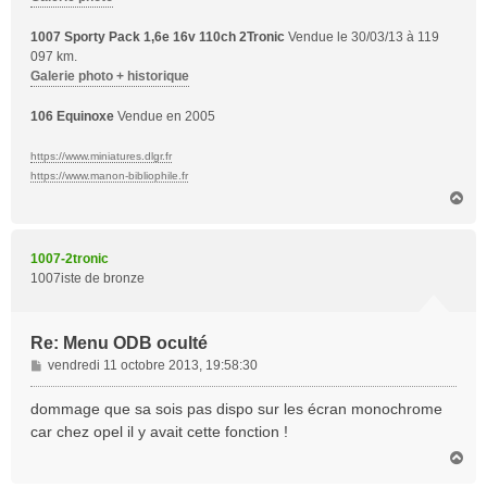
1007 Sporty Pack 1,6e 16v 110ch 2Tronic
Vendue le 30/03/13 à 119
097 km.
Galerie photo + historique
106 Equinoxe
Vendue en 2005
https://www.miniatures.dlgr.fr
https://www.manon-bibliophile.fr
H
a
u
t
1007-2tronic
1007iste de bronze
Re: Menu ODB oculté
M
vendredi 11 octobre 2013, 19:58:30
e
s
dommage que sa sois pas dispo sur les écran monochrome
s
car chez opel il y avait cette fonction !
a
H
g
a
e