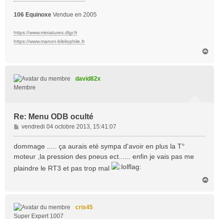
106 Equinoxe
Vendue en 2005
https://www.miniatures.dlgr.fr
https://www.manon-bibliophile.fr
H
a
u
t
david82x
Membre
Re: Menu ODB oculté
M
vendredi 04 octobre 2013, 15:41:07
e
s
dommage ..... ça aurais eté sympa d'avoir en plus la T°
s
moteur ,la pression des pneus ect...... enfin je vais pas me
a
plaindre le RT3 et pas trop mal
g
e
H
a
u
t
cris45
Super Expert 1007