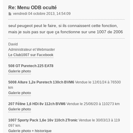
Re: Menu ODB oculté
M
vendredi 04 octobre 2013, 14:54:09
e
s
seul peugeot peut le faire, si ils connaissent cette fonction,
s
mais je suis pas sur que ça fonctionne sur une 1007 de 2006
a
g
David
e
Administrateur et Webmaster
Le Club1007 sur Facebook
508 GT Puretech 225 EAT8
Galerie photo
5008 Allure 1,2e Puretech 130ch BVM6
Vendue le 12/01/24 à 76500
km
Galerie photo
207 Féline 1,6 HDi 8v 112ch BVM6
Vendue le 25/06/20 à 110273 km
Galerie photo
1007 Sporty Pack 1,6e 16v 110ch 2Tronic
Vendue le 30/03/13 à 119
097 km.
Galerie photo + historique