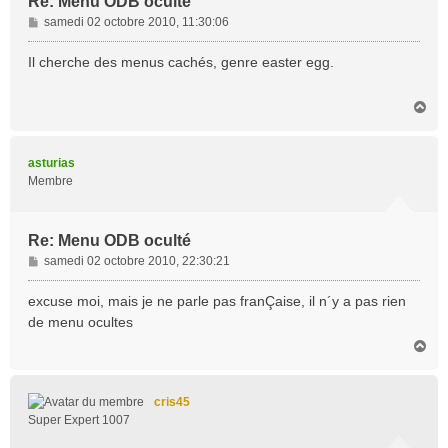
Re: Menu ODB oculté
M
samedi 02 octobre 2010, 11:30:06
e
s
Il cherche des menus cachés, genre easter egg.
s
a
H
g
a
e
u
t
asturias
Membre
Re: Menu ODB oculté
M
samedi 02 octobre 2010, 22:30:21
e
s
excuse moi, mais je ne parle pas franÇaise, il n´y a pas rien
s
de menu ocultes
a
H
g
a
e
u
t
cris45
Super Expert 1007