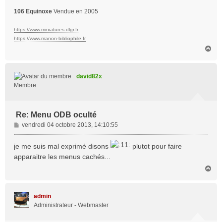
106 Equinoxe
Vendue en 2005
https://www.miniatures.dlgr.fr
https://www.manon-bibliophile.fr
H
a
u
t
david82x
Membre
Re: Menu ODB oculté
M
vendredi 04 octobre 2013, 14:10:55
e
s
je me suis mal exprimé disons
plutot pour faire
s
apparaitre les menus cachés...
a
H
g
a
e
u
t
admin
Administrateur - Webmaster