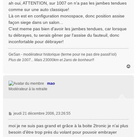
s
ah oui, ATTENTION, sur 1007 on n'a pas les jambes tendues
s
comme sur une auto classique!
a
Là on est en configuration monospace, donc position assise
g
façon siege dans un salon...
e
C'est meme pas bien d'avoir les jambes tendues, car lorsque
tu débrayes, tu serais gêner par l'assise du fauteuil, donc
inconfortable pour débrayer!
GeSan - modérateur historique (terme pour ne pas dire passif lol)
Plus de 1007... Mais 23000km et 2ans de bonheur!!
H
a
u
t
mao
Modérateur à la retraite
M
jeudi 21 décembre 2006, 23:26:55
e
s
moi je ne suis pas grand et grâce à la boite 2tronic je n'ai plus
s
besoin d'être trop près du volant pour pouvoir embrayer
a