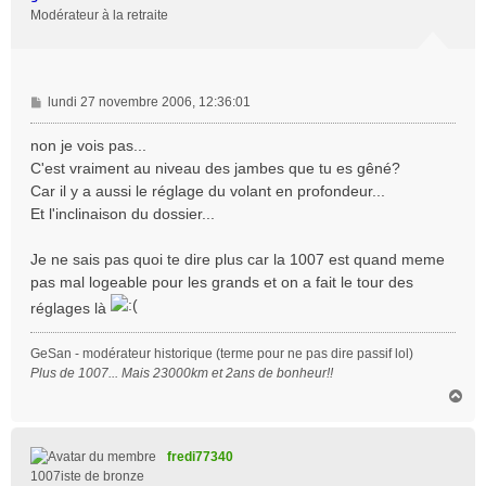
Modérateur à la retraite
M
lundi 27 novembre 2006, 12:36:01
e
s
non je vois pas...
s
C'est vraiment au niveau des jambes que tu es gêné?
a
Car il y a aussi le réglage du volant en profondeur...
g
Et l'inclinaison du dossier...
e
Je ne sais pas quoi te dire plus car la 1007 est quand meme
pas mal logeable pour les grands et on a fait le tour des
réglages là
GeSan - modérateur historique (terme pour ne pas dire passif lol)
Plus de 1007... Mais 23000km et 2ans de bonheur!!
H
a
u
t
fredi77340
1007iste de bronze