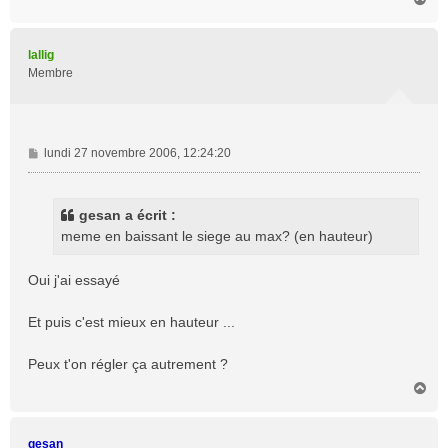
a
u
t
lallig
Membre
M
lundi 27 novembre 2006, 12:24:20
e
s
s
gesan a écrit :
a
meme en baissant le siege au max? (en hauteur)
g
e
Oui j'ai essayé
Et puis c'est mieux en hauteur ...
Peux t'on régler ça autrement ?
H
a
u
t
gesan