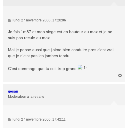
M
lundi 27 novembre 2006, 17:20:06
e
s
Je fais 1m87 et mon siege est en hauteur au max et je ne
s
suis pas recule au max.
a
g
Mai je pense aussi que j'aime bien conduire pres c'est vrai
e
que je n'e'st pas les jambes tendu.
C'est dommage que tu soit trop grand
H
a
u
t
gesan
Modérateur à la retraite
M
lundi 27 novembre 2006, 17:42:11
e