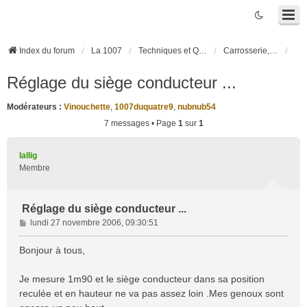
Index du forum
La 1007
Techniques et Questions
Carrosserie, électronique véhicule et habitacle
Réglage du siège conducteur ...
Modérateurs :
Vinouchette
,
1007duquatre9
,
nubnub54
7 messages • Page
1
sur
1
lallig
Membre
Réglage du siège conducteur ...
M
lundi 27 novembre 2006, 09:30:51
e
s
Bonjour à tous,
s
a
Je mesure 1m90 et le siège conducteur dans sa position
g
reculée et en hauteur ne va pas assez loin .Mes genoux sont
e