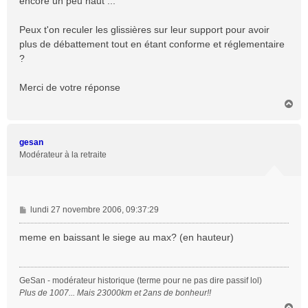
encore un peu haut ...
Peux t'on reculer les glissières sur leur support pour avoir
plus de débattement tout en étant conforme et réglementaire
?
Merci de votre réponse
H
a
u
t
gesan
Modérateur à la retraite
M
lundi 27 novembre 2006, 09:37:29
e
s
meme en baissant le siege au max? (en hauteur)
s
a
g
GeSan - modérateur historique (terme pour ne pas dire passif lol)
e
Plus de 1007... Mais 23000km et 2ans de bonheur!!
H