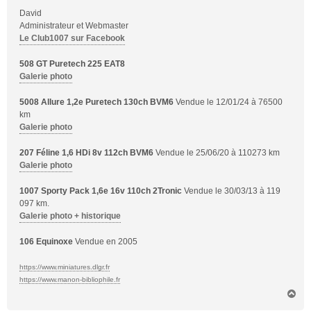
David
Administrateur et Webmaster
Le Club1007 sur Facebook
508 GT Puretech 225 EAT8
Galerie photo
5008 Allure 1,2e Puretech 130ch BVM6
Vendue le 12/01/24 à 76500
km
Galerie photo
207 Féline 1,6 HDi 8v 112ch BVM6
Vendue le 25/06/20 à 110273 km
Galerie photo
1007 Sporty Pack 1,6e 16v 110ch 2Tronic
Vendue le 30/03/13 à 119
097 km.
Galerie photo + historique
106 Equinoxe
Vendue en 2005
https://www.miniatures.dlgr.fr
https://www.manon-bibliophile.fr
H
a