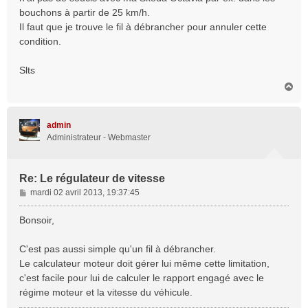
bouchons à partir de 25 km/h.
Il faut que je trouve le fil à débrancher pour annuler cette
condition.
Slts
H
a
u
t
admin
Administrateur - Webmaster
Re: Le régulateur de vitesse
M
mardi 02 avril 2013, 19:37:45
e
s
Bonsoir,
s
a
C'est pas aussi simple qu'un fil à débrancher.
g
Le calculateur moteur doit gérer lui même cette limitation,
e
c'est facile pour lui de calculer le rapport engagé avec le
régime moteur et la vitesse du véhicule.