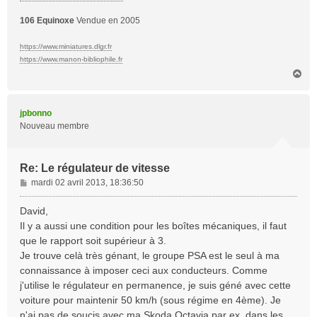
106 Equinoxe
Vendue en 2005
https://www.miniatures.dlgr.fr
https://www.manon-bibliophile.fr
H
a
u
t
jpbonno
Nouveau membre
Re: Le régulateur de vitesse
M
mardi 02 avril 2013, 18:36:50
e
s
David,
s
Il y a aussi une condition pour les boîtes mécaniques, il faut
a
que le rapport soit supérieur à 3.
g
Je trouve celà très génant, le groupe PSA est le seul à ma
e
connaissance à imposer ceci aux conducteurs. Comme
j'utilise le régulateur en permanence, je suis géné avec cette
voiture pour maintenir 50 km/h (sous régime en 4ème). Je
n'ai pas de soucis avec ma Skoda Octavia par ex. dans les