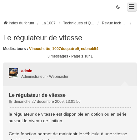
Index du forum
La 1007
Techniques et Questions
Revue technique
Le régulateur de vitesse
Modérateurs :
Vinouchette
,
1007duquatre9
,
nubnub54
3 messages • Page
1
sur
1
admin
Administrateur - Webmaster
Le régulateur de vitesse
M
dimanche 27 décembre 2009, 13:01:56
e
s
le régulateur de vitesse est disponible en option ou en série
s
suivant le niveau de finition.
a
g
Cette fonction permet de maintenir le véhicule à une vitesse
e