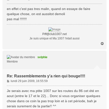
e
s
en effet c'est pas tres malin, quand on essaye de faire
s
quelque chose, on est aussitot demoli
a
pas mal !!!!!!!
g
e
Piff@club1007.net
Je suis unique et Ma 1007 l'etait aussi
H
a
u
t
selphie
Membre
Re: Rassemblements y'a rien qui bouge!!!!
M
lundi 29 juin 2009, 16:55:59
e
s
Je serais avec ma ptite 1007 sur les routes du 86 cet été en
s
aout (entre le 17 et le 22)... Donc si vous organiser quelques
a
chose dans ce coin la pas trop loin et à cet période, bah je
g
serais surement de la partie!! ^^
e