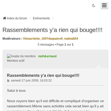
Index du forum
Evénements
Rassemblements y'a rien qui bouge!!!!
Modérateurs :
Vinouchette
,
1007duquatre9
,
nubnub54
5 messages • Page
1
sur
1
nath&arnaud
Membre actif
Rassemblements y'a rien qui bouge!!!!
M
samedi 27 juin 2009, 16:03:32
e
s
Salut à tous.
s
a
Nous voyons bien qu'il est difficile et compliqué d'organiser un
g
rassemblement.Mème sans activités cela serait bien qu'il y ait
e