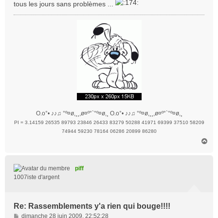
tous les jours sans problèmes ...
a
g
e
O.o°• ♪♪♫ °º¤ø,¸¸,ø¤º°`°º¤ø,¸ O.o°• ♪♪♫ °º¤ø,¸¸,ø¤º°`°º¤ø,¸
PI = 3.14159 26535 89793 23846 26433 83279 50288 41971 69399 37510 58209
74944 59230 78164 06286 20899 86280
H
a
u
t
piff
1007iste d'argent
Re: Rassemblements y'a rien qui bouge!!!!
M
dimanche 28 juin 2009, 22:52:28