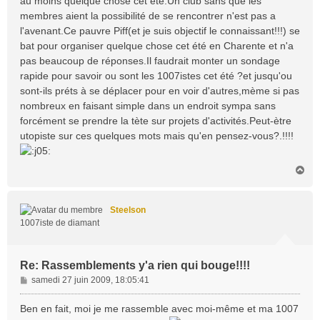
au moins quelque chose cet été.Un club sans que les
membres aient la possibilité de se rencontrer n'est pas a
l'avenant.Ce pauvre Piff(et je suis objectif le connaissant!!!) se
bat pour organiser quelque chose cet été en Charente et n'a
pas beaucoup de réponses.Il faudrait monter un sondage
rapide pour savoir ou sont les 1007istes cet été ?et jusqu'ou
sont-ils préts à se déplacer pour en voir d'autres,mème si pas
nombreux en faisant simple dans un endroit sympa sans
forcément se prendre la tète sur projets d'activités.Peut-ètre
utopiste sur ces quelques mots mais qu'en pensez-vous?.!!!!
H
a
u
t
Steelson
1007iste de diamant
Re: Rassemblements y'a rien qui bouge!!!!
M
samedi 27 juin 2009, 18:05:41
e
s
Ben en fait, moi je me rassemble avec moi-même et ma 1007
s