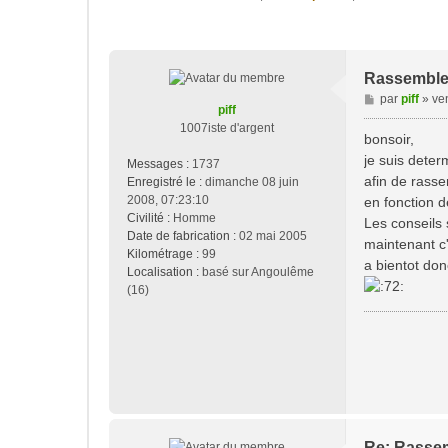
Rassemble
M
par
piff
»
ve
piff
e
1007iste d'argent
s
bonsoir,
s
je suis dete
Messages :
1737
a
afin de rass
Enregistré le :
dimanche 08 juin
g
2008, 07:23:10
en fonction d
e
Civilité :
Homme
Les conseils 
Date de fabrication :
02 mai 2005
maintenant c
Kilométrage :
99
a bientot don
Localisation :
basé sur Angoulême
(16)
Re: Rasse