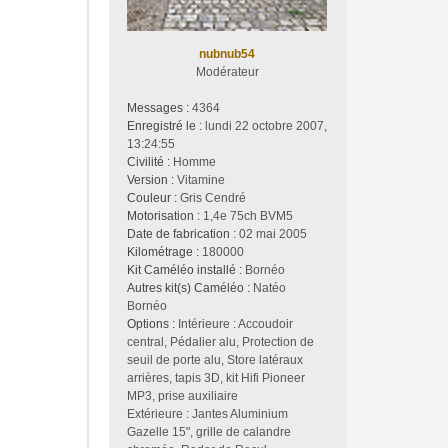
nubnub54
Modérateur
Messages :
4364
Enregistré le :
lundi 22 octobre 2007,
13:24:55
Civilité :
Homme
Version :
Vitamine
Couleur :
Gris Cendré
Motorisation :
1,4e 75ch BVM5
Date de fabrication :
02 mai 2005
Kilométrage :
180000
Kit Caméléo installé :
Bornéo
Autres kit(s) Caméléo :
Natéo
Bornéo
Options :
Intérieure : Accoudoir
central, Pédalier alu, Protection de
seuil de porte alu, Store latéraux
arrières, tapis 3D, kit Hifi Pioneer
MP3, prise auxiliaire
Extérieure : Jantes Aluminium
Gazelle 15", grille de calandre