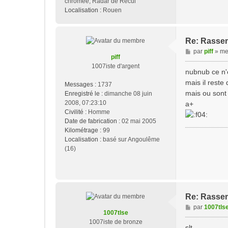
chromée, Radar de Recul
Localisation :
Rouen
Re: Rasse
M
par
piff
»
mer
piff
e
1007iste d'argent
s
nubnub ce n'
s
mais il reste
Messages :
1737
a
mais ou sont
Enregistré le :
dimanche 08 juin
g
2008, 07:23:10
a+
e
Civilité :
Homme
Date de fabrication :
02 mai 2005
Kilométrage :
99
Localisation :
basé sur Angoulême
(16)
Re: Rasse
M
par
1007tls
1007tlse
e
1007iste de bronze
s
slt,