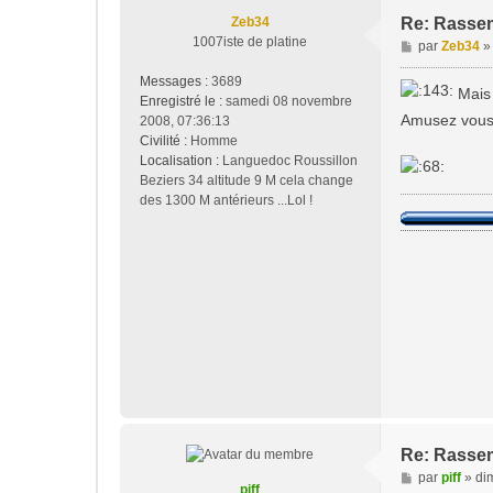
Zeb34
Re: Rasse
1007iste de platine
M
par
Zeb34
e
Messages :
3689
s
Mais 
Enregistré le :
samedi 08 novembre
s
Amusez vous 
2008, 07:36:13
a
Civilité :
Homme
g
Localisation :
Languedoc Roussillon
e
Beziers 34 altitude 9 M cela change
des 1300 M antérieurs ...Lol !
Re: Rasse
M
par
piff
»
di
piff