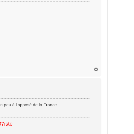
H
a
u
t
un peu à l'opposé de la France.
07iste