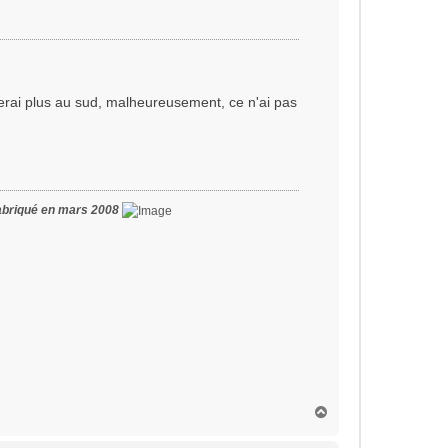
 serai plus au sud, malheureusement, ce n'ai pas
abriqué en mars 2008
H
a
u