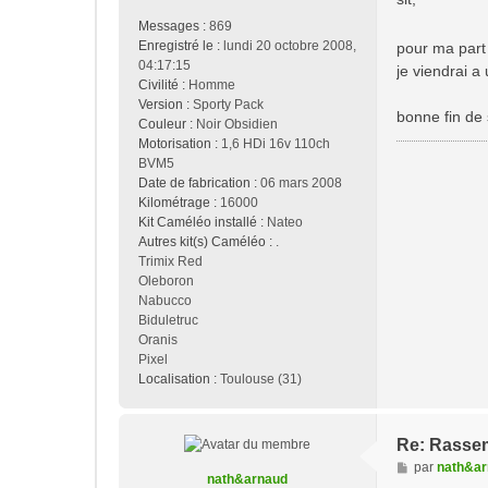
s
Messages :
869
a
Enregistré le :
lundi 20 octobre 2008,
pour ma part 
g
04:17:15
je viendrai a
e
Civilité :
Homme
Version :
Sporty Pack
bonne fin de 
Couleur :
Noir Obsidien
Motorisation :
1,6 HDi 16v 110ch
BVM5
Date de fabrication :
06 mars 2008
Kilométrage :
16000
Kit Caméléo installé :
Nateo
Autres kit(s) Caméléo :
.
Trimix Red
Oleboron
Nabucco
Biduletruc
Oranis
Pixel
Localisation :
Toulouse (31)
Re: Rasse
M
par
nath&ar
nath&arnaud
e