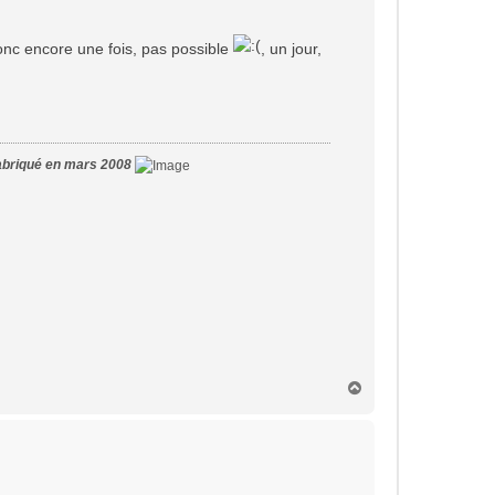
onc encore une fois, pas possible
, un jour,
abriqué en mars 2008
H
a
u
t