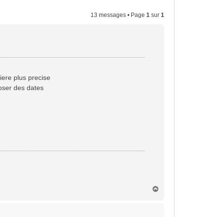
13 messages • Page
1
sur
1
ere plus precise
oser des dates
H
a
u
t