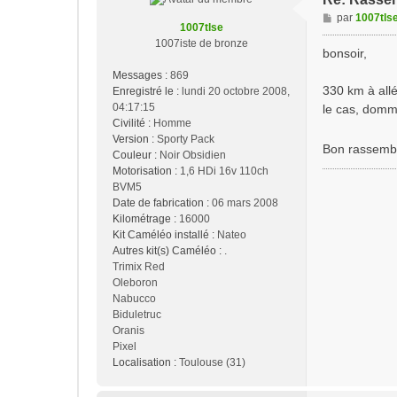
M
par
1007tls
1007tlse
e
1007iste de bronze
s
bonsoir,
s
Messages :
869
a
330 km à allé
Enregistré le :
lundi 20 octobre 2008,
g
04:17:15
le cas, domma
e
Civilité :
Homme
Version :
Sporty Pack
Bon rassem
Couleur :
Noir Obsidien
Motorisation :
1,6 HDi 16v 110ch
BVM5
Date de fabrication :
06 mars 2008
Kilométrage :
16000
Kit Caméléo installé :
Nateo
Autres kit(s) Caméléo :
.
Trimix Red
Oleboron
Nabucco
Biduletruc
Oranis
Pixel
Localisation :
Toulouse (31)