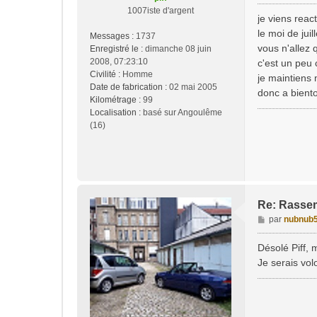
e
1007iste d'argent
s
je viens react
s
le moi de jui
Messages :
1737
a
vous n'allez q
Enregistré le :
dimanche 08 juin
g
2008, 07:23:10
c'est un peu c
e
Civilité :
Homme
je maintiens
Date de fabrication :
02 mai 2005
donc a biento
Kilométrage :
99
Localisation :
basé sur Angoulême
(16)
Re: Rasse
M
par
nubnub
e
s
Désolé Piff, 
s
Je serais vol
a
g
e