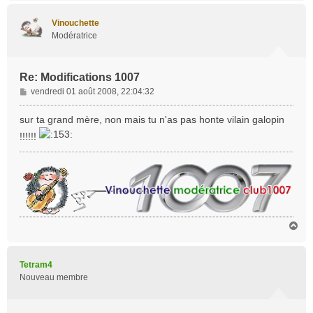
u
t
Vinouchette
Modératrice
Re: Modifications 1007
M
vendredi 01 août 2008, 22:04:32
e
s
sur ta grand mère, non mais tu n'as pas honte vilain galopin
s
!!!!!!
a
g
e
H
a
u
t
Tetram4
Nouveau membre