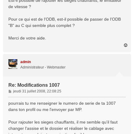
Est-il possible de rajouter les sièges chauffants, le limitateur
de vitesse ?
Pour ce qui est de l'ODB, est-il possible de passer de l'ODB
"B" au C qui semble plus complet ?
Merci de votre aide.
H
a
u
t
admin
Administrateur - Webmaster
Re: Modifications 1007
M
jeudi 31 juillet 2008, 22:08:25
e
s
pourrais tu me renseigner le numero de serie de ta 1007
s
dans ton profil ou me l'envoyer par MP.
a
g
Pour rajouter les sieges chauffants, il me semble qu'il faut
e
changer l'assise et le dossier et réaliser le cablage avec