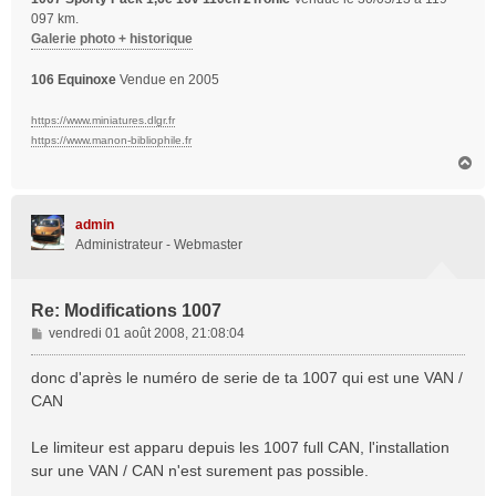
097 km.
Galerie photo + historique
106 Equinoxe
Vendue en 2005
https://www.miniatures.dlgr.fr
https://www.manon-bibliophile.fr
H
a
u
t
admin
Administrateur - Webmaster
Re: Modifications 1007
M
vendredi 01 août 2008, 21:08:04
e
s
donc d'après le numéro de serie de ta 1007 qui est une VAN /
s
CAN
a
g
Le limiteur est apparu depuis les 1007 full CAN, l'installation
e
sur une VAN / CAN n'est surement pas possible.