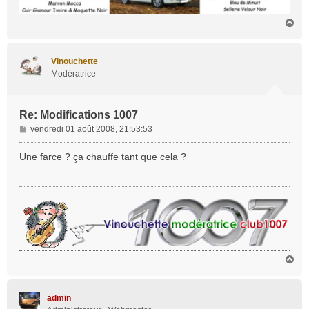
H
a
u
t
Vinouchette
Modératrice
Re: Modifications 1007
M
vendredi 01 août 2008, 21:53:53
e
s
Une farce ? ça chauffe tant que cela ?
s
a
g
e
H
a
u
t
admin