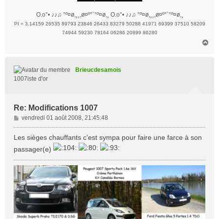
O.o°• ♪♪♫ °º¤ø,¸¸,ø¤º°`°º¤ø,¸ O.o°• ♪♪♫ °º¤ø,¸¸,ø¤º°`°º¤ø,¸
PI = 3.14159 26535 89793 23846 26433 83279 50288 41971 69399 37510 58209
74944 59230 78164 06286 20899 86280
H
a
u
t
Brieucdesamois
1007iste d'or
Re: Modifications 1007
M
vendredi 01 août 2008, 21:45:48
e
s
Les sièges chauffants c'est sympa pour faire une farce à son
s
passager(e)
a
g
e