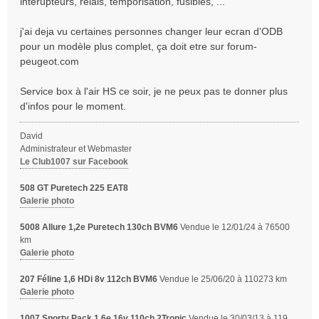
interupteurs, relais, temporisation, fusibles, ...
j'ai deja vu certaines personnes changer leur ecran d'ODB
pour un modèle plus complet, ça doit etre sur forum-
peugeot.com
Service box à l'air HS ce soir, je ne peux pas te donner plus
d'infos pour le moment.
David
Administrateur et Webmaster
Le Club1007 sur Facebook
508 GT Puretech 225 EAT8
Galerie photo
5008 Allure 1,2e Puretech 130ch BVM6
Vendue le 12/01/24 à 76500
km
Galerie photo
207 Féline 1,6 HDi 8v 112ch BVM6
Vendue le 25/06/20 à 110273 km
Galerie photo
1007 Sporty Pack 1,6e 16v 110ch 2Tronic
Vendue le 30/03/13 à 119