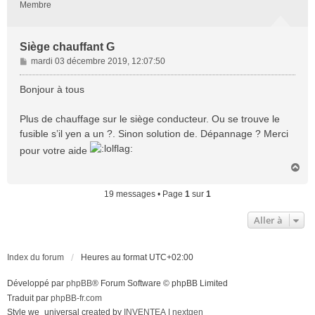
Membre
Siège chauffant G
M
mardi 03 décembre 2019, 12:07:50
e
s
Bonjour à tous
s
a
Plus de chauffage sur le siège conducteur. Ou se trouve le
g
fusible s’il yen a un ?. Sinon solution de. Dépannage ? Merci
e
pour votre aide
H
a
u
19 messages • Page
1
sur
1
t
Aller à
Index du forum
Heures au format
UTC+02:00
Développé par
phpBB
® Forum Software © phpBB Limited
Traduit par
phpBB-fr.com
Style we_universal created by
INVENTEA
|
nextgen