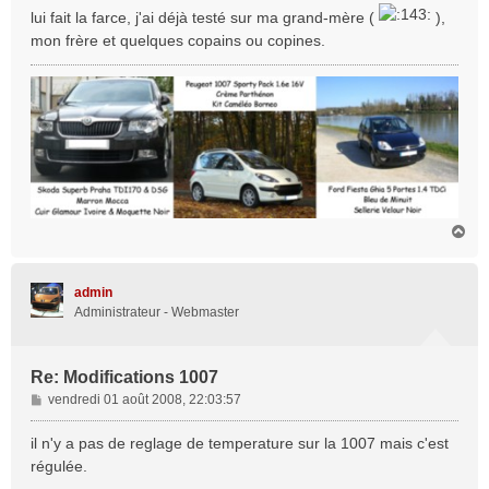
lui fait la farce, j'ai déjà testé sur ma grand-mère (
),
mon frère et quelques copains ou copines.
H
a
u
t
admin
Administrateur - Webmaster
Re: Modifications 1007
M
vendredi 01 août 2008, 22:03:57
e
s
il n'y a pas de reglage de temperature sur la 1007 mais c'est
s
régulée.
a