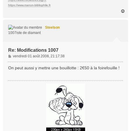
https://www.manon-bibliophile.fr
H
a
u
t
Steelson
1007iste de diamant
Re: Modifications 1007
M
vendredi 01 août 2008, 21:17:38
e
s
On peut aussi y mettre une bouillotte : 2€50 à la foirefouille !
s
a
g
e