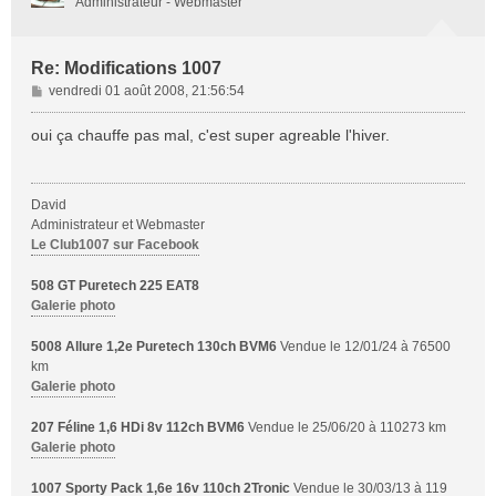
Administrateur - Webmaster
Re: Modifications 1007
M
vendredi 01 août 2008, 21:56:54
e
s
oui ça chauffe pas mal, c'est super agreable l'hiver.
s
a
g
David
e
Administrateur et Webmaster
Le Club1007 sur Facebook
508 GT Puretech 225 EAT8
Galerie photo
5008 Allure 1,2e Puretech 130ch BVM6
Vendue le 12/01/24 à 76500
km
Galerie photo
207 Féline 1,6 HDi 8v 112ch BVM6
Vendue le 25/06/20 à 110273 km
Galerie photo
1007 Sporty Pack 1,6e 16v 110ch 2Tronic
Vendue le 30/03/13 à 119