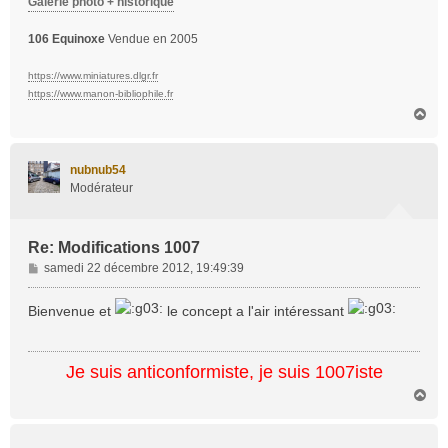
Galerie photo + historique
106 Equinoxe
Vendue en 2005
https://www.miniatures.dlgr.fr
https://www.manon-bibliophile.fr
H
a
u
t
nubnub54
Modérateur
Re: Modifications 1007
M
samedi 22 décembre 2012, 19:49:39
e
s
Bienvenue et
le concept a l'air intéressant
s
a
g
Je suis anticonformiste, je suis 1007iste
e
H
a
u
t