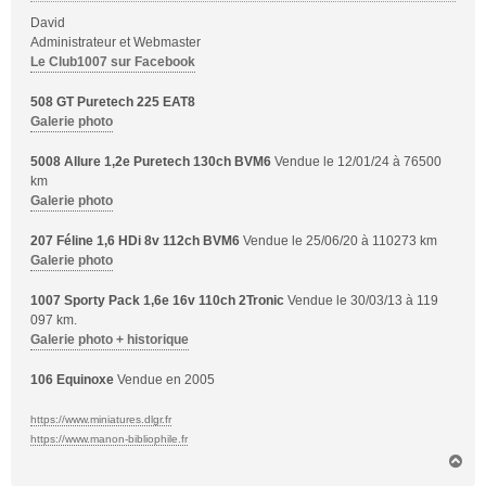
g
David
e
Administrateur et Webmaster
Le Club1007 sur Facebook
508 GT Puretech 225 EAT8
Galerie photo
5008 Allure 1,2e Puretech 130ch BVM6
Vendue le 12/01/24 à 76500
km
Galerie photo
207 Féline 1,6 HDi 8v 112ch BVM6
Vendue le 25/06/20 à 110273 km
Galerie photo
1007 Sporty Pack 1,6e 16v 110ch 2Tronic
Vendue le 30/03/13 à 119
097 km.
Galerie photo + historique
106 Equinoxe
Vendue en 2005
https://www.miniatures.dlgr.fr
https://www.manon-bibliophile.fr
H
a