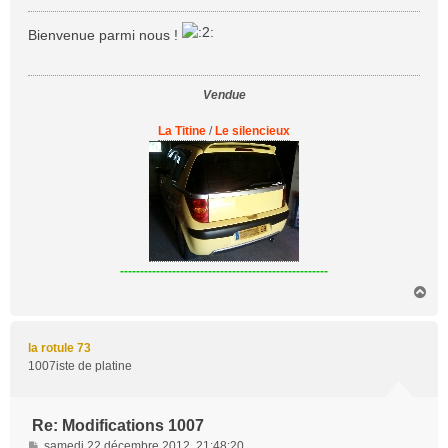
e
s
Bienvenue parmi nous !
s
a
g
Vendue
e
La Titine
/
Le silencieux
----------------------------------------------------
H
a
u
t
la rotule 73
1007iste de platine
Re: Modifications 1007
M
samedi 22 décembre 2012, 21:48:20