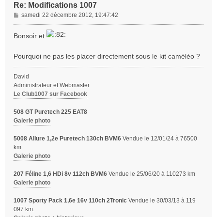
Re: Modifications 1007
M
samedi 22 décembre 2012, 19:47:42
e
s
Bonsoir et
s
a
Pourquoi ne pas les placer directement sous le kit caméléo ?
g
e
David
Administrateur et Webmaster
Le Club1007 sur Facebook
508 GT Puretech 225 EAT8
Galerie photo
5008 Allure 1,2e Puretech 130ch BVM6
Vendue le 12/01/24 à 76500
km
Galerie photo
207 Féline 1,6 HDi 8v 112ch BVM6
Vendue le 25/06/20 à 110273 km
Galerie photo
1007 Sporty Pack 1,6e 16v 110ch 2Tronic
Vendue le 30/03/13 à 119
097 km.