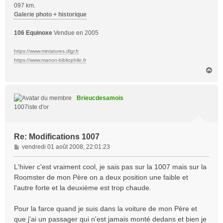
097 km.
Galerie photo + historique
106 Equinoxe
Vendue en 2005
https://www.miniatures.dlgr.fr
https://www.manon-bibliophile.fr
H
a
u
t
Brieucdesamois
1007iste d'or
Re: Modifications 1007
M
vendredi 01 août 2008, 22:01:23
e
s
L'hiver c'est vraiment cool, je sais pas sur la 1007 mais sur la
s
Roomster de mon Père on a deux position une faible et
a
l'autre forte et la deuxième est trop chaude.
g
e
Pour la farce quand je suis dans la voiture de mon Père et
que j'ai un passager qui n'est jamais monté dedans et bien je