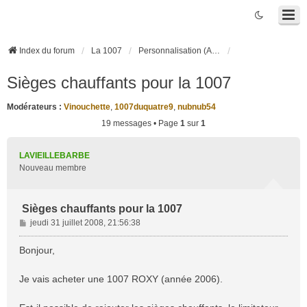
Index du forum
La 1007
Personnalisation (Accessoires, Tuning, ...)
Sièges chauffants pour la 1007
Modérateurs :
Vinouchette
,
1007duquatre9
,
nubnub54
19 messages • Page
1
sur
1
LAVIEILLEBARBE
Nouveau membre
Sièges chauffants pour la 1007
M
jeudi 31 juillet 2008, 21:56:38
e
s
Bonjour,
s
a
Je vais acheter une 1007 ROXY (année 2006).
g
e