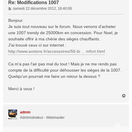
Re: Modifications 1007
M
samedi 22 décembre 2012, 18:40:08
e
s
Bonjour.
s
Je suis tout nouveau sur le forum. Nous venons d'acheter
a
une 1007 trendy de 25000km en concession. Pour Noel, je
g
souhaite offrir à ma chérie des sièges chauffants.
e
J'ai trouvé ceux ci sur internet :
http://www.avstore.fr/accessoires/56-bi ... mfort.html
Ca m'a pas l'air pas mal du tout ! Mais je ne me rends pas
compte de la difficulté pour déhousser les sièges de la 1007.
Quelqu'un pourrait me faire un retour la dessus ?
Merci à vous !
H
a
u
t
admin
Administrateur - Webmaster