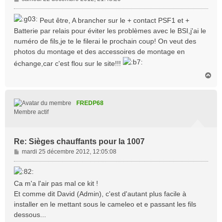
e
s
Peut être, A brancher sur le + contact PSF1 et +
s
Batterie par relais pour éviter les problèmes avec le BSI,j'ai le
a
numéro de fils,je te le filerai le prochain coup! On veut des
g
photos du montage et des accessoires de montage en
e
échange,car c'est flou sur le site!!!
H
a
u
t
FREDP68
Membre actif
Re: Sièges chauffants pour la 1007
M
mardi 25 décembre 2012, 12:05:08
e
s
s
Ca m'a l'air pas mal ce kit !
a
Et comme dit David (Admin), c'est d'autant plus facile à
g
installer en le mettant sous le cameleo et e passant les fils
e
dessous...