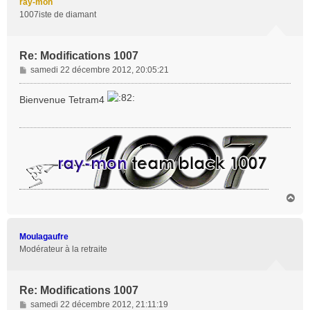
ray-mon
1007iste de diamant
Re: Modifications 1007
M
samedi 22 décembre 2012, 20:05:21
e
s
Bienvenue Tetram4
s
a
g
e
H
a
u
t
Moulagaufre
Modérateur à la retraite
Re: Modifications 1007
M
samedi 22 décembre 2012, 21:11:19