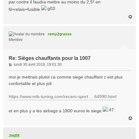
par contre il faudra mettre au moins du 2,5² en
fil+relais+fusible
H
a
u
t
remy2grasse
Membre
Re: Sièges chauffants pour la 1007
M
lundi 30 avril 2018, 19:01:30
e
s
moi je mettrais plutot ca comme siege chauffant c est plus
s
confortable et plus joli
a
g
https://www.mtk-tuning.com/recaro-sport ... 64990.html
e
et en plus y a les airbags a 1800 euros le siege
H
a
u
t
Jmj08