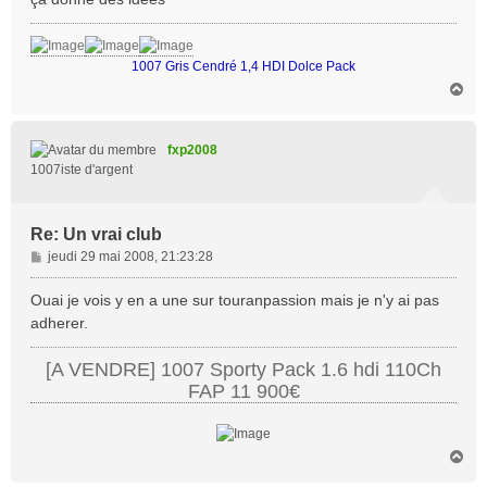
1007 Gris Cendré 1,4 HDI Dolce Pack
H
a
u
t
fxp2008
1007iste d'argent
Re: Un vrai club
M
jeudi 29 mai 2008, 21:23:28
e
s
Ouai je vois y en a une sur touranpassion mais je n'y ai pas
s
adherer.
a
g
[A VENDRE] 1007 Sporty Pack 1.6 hdi 110Ch
e
FAP 11 900€
H
a