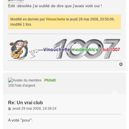
Edit :désolée j'ai oublié de dire que j'avais voté oui !
Modifié en dernier par
Vinouchette
le jeudi 29 mai 2008, 20:50:09,
modifié 1 fois.
H
a
u
t
Ph3niX
1007iste d'argent
Re: Un vrai club
M
jeudi 29 mai 2008, 19:39:24
e
s
A voté "pour".
s