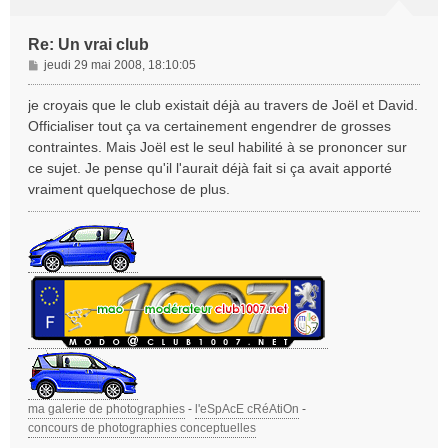
Re: Un vrai club
M
jeudi 29 mai 2008, 18:10:05
e
s
je croyais que le club existait déjà au travers de Joël et David.
s
Officialiser tout ça va certainement engendrer de grosses
a
contraintes. Mais Joël est le seul habilité à se prononcer sur
g
ce sujet. Je pense qu'il l'aurait déjà fait si ça avait apporté
e
vraiment quelquechose de plus.
ma galerie de photographies
-
l'eSpAcE cRéAtiOn
-
concours de photographies conceptuelles