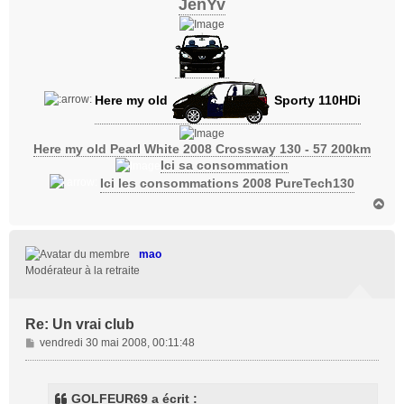
JenYv
Here my old
Sporty 110HDi
Here my old Pearl White 2008 Crossway 130 - 57 200km
Ici sa consommation
Ici les consommations 2008 PureTech130
H
a
u
t
mao
Modérateur à la retraite
Re: Un vrai club
M
vendredi 30 mai 2008, 00:11:48
e
s
s
GOLFEUR69 a écrit :