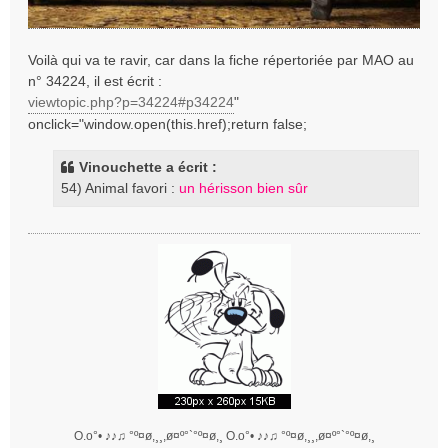
Voilà qui va te ravir, car dans la fiche répertoriée par MAO au
n° 34224, il est écrit :
viewtopic.php?p=34224#p34224
"
onclick="window.open(this.href);return false;
Vinouchette a écrit :
54) Animal favori :
un hérisson bien sûr
O.o°• ♪♪♫ °º¤ø,¸¸,ø¤º°`°º¤ø,¸ O.o°• ♪♪♫ °º¤ø,¸¸,ø¤º°`°º¤ø,¸