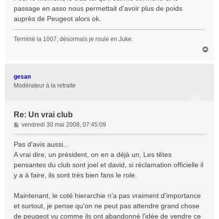
g
passage en asso nous permettait d'avoir plus de poids
e
auprès de Peugeot alors ok.
Terminé la 1007, désormais je roule en Juke.
H
a
u
t
gesan
Modérateur à la retraite
Re: Un vrai club
M
vendredi 30 mai 2008, 07:45:09
e
s
Pas d'avis aussi...
s
A vrai dire, un président, on en a déjà un, Les têtes
a
pensantes du club sont joel et david, si réclamation officielle il
g
y a à faire, ils sont très bien fans le role.
e
Maintenant, le coté hierarchie n'a pas vraiment d'importance
et surtout, je pense qu'on ne peut pas attendre grand chose
de peugeot vu comme ils ont abandonné l'idée de vendre ce