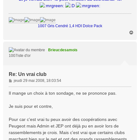
1007 Gris Cendré 1,4 HDI Dolce Pack
H
a
u
t
Brieucdesamois
1007iste d'or
Re: Un vrai club
M
jeudi 29 mai 2008, 18:03:54
e
s
Il mange un choix à ton sondage, ne se prononce pas.
s
a
Je suis pour et contre,
g
e
Pour car c'est vrai tu peux avoir des coopérations avec
Peugeot mais Admin et JEP ont déjà pu en avoir lors de
rassemblements je crois. Mais c'est vrai que certains clubs
marchent bien sur le net et ont des grands rassemblements.