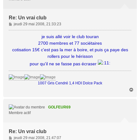
Re: Un vrai club
M
jeudi 29 mai 2008, 21:33:23
e
s
je suis allé voir le club touran
s
2700 membres et 77 sociétaires
a
cotisation 15€ c'est pas la mer à boire, et puis ça paye des
g
rollers pour le hérisson
e
pour qu'il ne se fasse pas écraser
1007 Gris Cendré 1,4 HDI Dolce Pack
H
a
u
t
GOLFEUR69
Membre actif
Re: Un vrai club
M
jeudi 29 mai 2008, 21:47:07