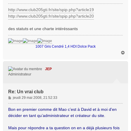
e
s
http://www.club205gti.fr/site/spip.php?article19
s
http://www.club205gti.fr/site/spip.php?article20
a
g
des statuts et une charte intéréssants
e
1007 Gris Cendré 1,4 HDI Dolce Pack
H
a
u
t
JEP
Administrateur
Re: Un vrai club
M
jeudi 29 mai 2008, 21:52:33
e
s
Bon en premier comme dit Mao c’est à David et à moi d'en
s
décider en tant qu’administrateur et créateur du site.
a
g
Mais pour répondre a ta question on en a déjà plusieurs fois
e