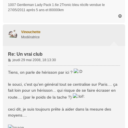
1007 Gentleman Lady Pack 1.6e 2Tronic bleu récife vendue le
27/05/2011 après 5 ans et 80000km
H
a
u
t
Vinouchette
Modératrice
Re: Un vrai club
M
jeudi 29 mai 2008, 18:13:30
e
s
Tiens, on parle de hérisson par ici ?
s
a
le souci, c'est qu'en général tout se centralise sur Paris.... ça
g
fait loin pour un hérisson... qui risque de se faire écraser en
e
route.... (par le poids de la tache ?)
ceci dit, je suis toujours prête à aider dans la mesure des
moyens....