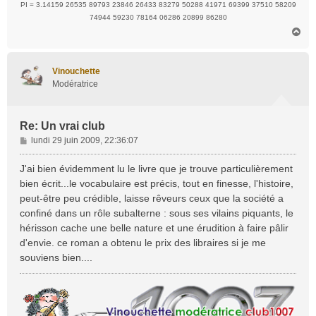
PI = 3.14159 26535 89793 23846 26433 83279 50288 41971 69399 37510 58209
74944 59230 78164 06286 20899 86280
H
a
u
t
Vinouchette
Modératrice
Re: Un vrai club
M
lundi 29 juin 2009, 22:36:07
e
s
J'ai bien évidemment lu le livre que je trouve particulièrement
s
bien écrit...le vocabulaire est précis, tout en finesse, l'histoire,
a
peut-être peu crédible, laisse rêveurs ceux que la société a
g
confiné dans un rôle subalterne : sous ses vilains piquants, le
e
hérisson cache une belle nature et une érudition à faire pâlir
d'envie. ce roman a obtenu le prix des libraires si je me
souviens bien....