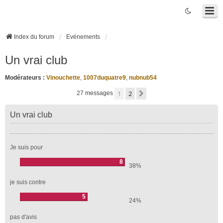
Index du forum
Evénements
Un vrai club
Modérateurs :
Vinouchette
,
1007duquatre9
,
nubnub54
1
2
Suivante
27 messages
Un vrai club
Je suis pour
8
38%
je suis contre
5
24%
pas d'avis