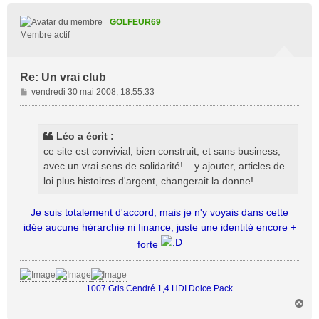
u
t
GOLFEUR69
Membre actif
Re: Un vrai club
M
vendredi 30 mai 2008, 18:55:33
e
s
s
Léo a écrit :
a
ce site est convivial, bien construit, et sans business,
g
avec un vrai sens de solidarité!... y ajouter, articles de
e
loi plus histoires d'argent, changerait la donne!...
Je suis totalement d'accord, mais je n'y voyais dans cette
idée aucune hérarchie ni finance, juste une identité encore +
forte
1007 Gris Cendré 1,4 HDI Dolce Pack
H
a