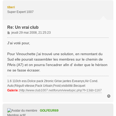
u
t
tiberi
Super Expert 1007
Re: Un vrai club
M
jeudi 29 mai 2008, 21:25:23
e
s
J'ai voté pour,
s
a
Pour Vinouchette j'ai trouvé une solution, en remontant du
g
Sud elle pourait rassembler les membres sur le chemin de
e
PAris (A7) et on pourra l'encadrer afin d' éviter que le hérison
ne se fasse écraser.
1.6 110ch ess.Dolce pack 2tronic Grise jantes Eveanys;Air Cond.
Auto;Régult vitesse;Pack Urbain;Froid;visibilité.Becquet
Galerie :
http://www.club1007.net/forum/viewtopic.php?f=13&t=1167
H
a
u
t
GOLFEUR69
Membre actif