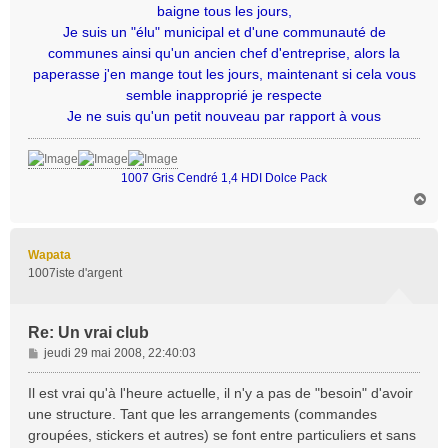
s
baigne tous les jours,
a
Je suis un "élu" municipal et d'une communauté de
g
communes ainsi qu'un ancien chef d'entreprise, alors la
e
paperasse j'en mange tout les jours, maintenant si cela vous
semble inapproprié je respecte
Je ne suis qu'un petit nouveau par rapport à vous
1007 Gris Cendré 1,4 HDI Dolce Pack
H
a
u
t
Wapata
1007iste d'argent
Re: Un vrai club
M
jeudi 29 mai 2008, 22:40:03
e
s
Il est vrai qu'à l'heure actuelle, il n'y a pas de "besoin" d'avoir
s
une structure. Tant que les arrangements (commandes
a
groupées, stickers et autres) se font entre particuliers et sans
g