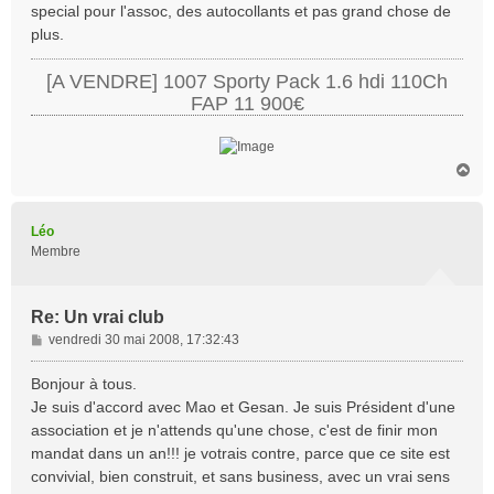
special pour l'assoc, des autocollants et pas grand chose de
e
plus.
[A VENDRE] 1007 Sporty Pack 1.6 hdi 110Ch
FAP 11 900€
H
a
u
t
Léo
Membre
Re: Un vrai club
M
vendredi 30 mai 2008, 17:32:43
e
s
Bonjour à tous.
s
Je suis d'accord avec Mao et Gesan. Je suis Président d'une
a
association et je n'attends qu'une chose, c'est de finir mon
g
mandat dans un an!!! je votrais contre, parce que ce site est
e
convivial, bien construit, et sans business, avec un vrai sens