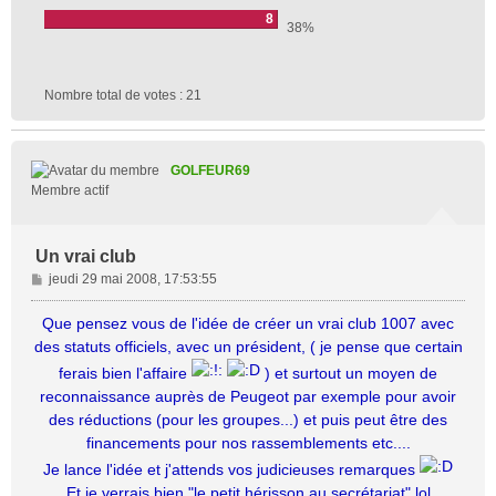
8
38%
Nombre total de votes :
21
GOLFEUR69
Membre actif
Un vrai club
M
jeudi 29 mai 2008, 17:53:55
e
s
Que pensez vous de l'idée de créer un vrai club 1007 avec
s
des statuts officiels, avec un président, ( je pense que certain
a
ferais bien l'affaire
) et surtout un moyen de
g
reconnaissance auprès de Peugeot par exemple pour avoir
e
des réductions (pour les groupes...) et puis peut être des
financements pour nos rassemblements etc....
Je lance l'idée et j'attends vos judicieuses remarques
Et je verrais bien "le petit hérisson au secrétariat" lol