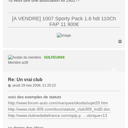
Tu veux dire une association loi 1901??
s
a
g
[A VENDRE] 1007 Sporty Pack 1.6 hdi 110Ch
e
FAP 11 900€
H
a
u
t
GOLFEUR69
Membre actif
Re: Un vrai club
M
jeudi 29 mai 2008, 21:20:22
e
s
voici des exemples de statuts
s
http://www.forum-auto.com/marques/skoda/sujet20.htm
a
http://www.club-309.com/docs/statuts_club309_IndD.doc
g
http://www.clubvedettefrance.com/spip.p ... ubrique=13
e
ça donne des idées