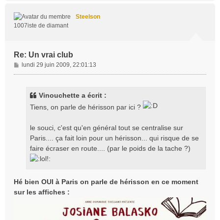
u
t
Steelson
1007iste de diamant
Re: Un vrai club
M
lundi 29 juin 2009, 22:01:13
e
s
s
Vinouchette a écrit :
a
Tiens, on parle de hérisson par ici ?
g
e
le souci, c'est qu'en général tout se centralise sur
Paris.... ça fait loin pour un hérisson... qui risque de se
faire écraser en route.... (par le poids de la tache ?)
Hé bien OUI à Paris on parle de hérisson en ce moment
sur les affiches :