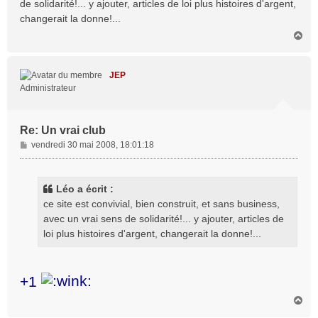
de solidarité!... y ajouter, articles de loi plus histoires d'argent,
changerait la donne!...
H
a
u
t
JEP
Administrateur
Re: Un vrai club
M
vendredi 30 mai 2008, 18:01:18
e
s
s
Léo a écrit :
a
ce site est convivial, bien construit, et sans business,
g
avec un vrai sens de solidarité!... y ajouter, articles de
e
loi plus histoires d'argent, changerait la donne!...
+1
H
a