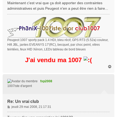
a
Maintenant c'est vrai que ça doit apporter des contraintes
g
administratives et puis Peugeot n'en a peut être rien à faire...
e
Peugeot 1007 sporty pack 1.4 HDI, bleu récif, GPS RT3 (5.52a) couleur,
Hifi JBL, jantes EVEANYS 17'(RC), becquet, par choc peint, vitres
teintées, feux HID Xénon, LEDs tableau de bord bleues
J'ai vendu ma 1007
H
a
u
t
fxp2008
1007iste d'argent
Re: Un vrai club
M
jeudi 29 mai 2008, 21:17:31
e
s