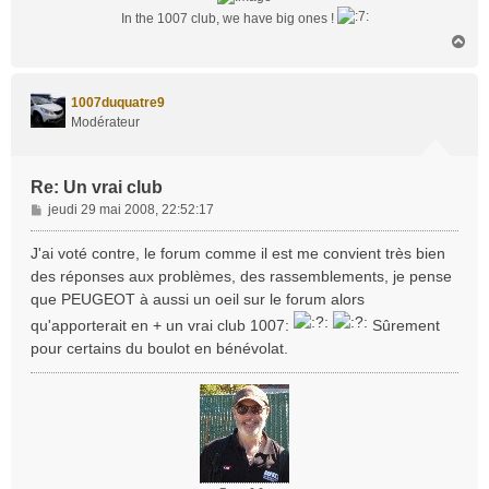
In the 1007 club, we have big ones !
H
a
u
t
1007duquatre9
Modérateur
Re: Un vrai club
M
jeudi 29 mai 2008, 22:52:17
e
s
J'ai voté contre, le forum comme il est me convient très bien
s
des réponses aux problèmes, des rassemblements, je pense
a
que PEUGEOT à aussi un oeil sur le forum alors
g
qu'apporterait en + un vrai club 1007:
Sûrement
e
pour certains du boulot en bénévolat.