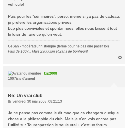
véhicule!
Puis pour les "séminaires", perso, meme si ya pas de cadeau,
je prefere les organisations privées!
Bcp plus conviviales et spontannées, elles nous laissent tout
le loisir de faire ce qu'on veut.
GeSan - modérateur historique (terme pour ne pas dire passif lol)
Plus de 1007... Mais 23000km et 2ans de bonheur!!
H
a
u
t
fxp2008
1007iste d'argent
Re: Un vrai club
M
vendredi 30 mai 2008, 08:21:13
e
s
Je ne pense pas comme le dit mao que ca changera quelque
s
chose a la philosophie du club. Mais je n'en vois encore pas
a
l'utilité sur Touranpassion le seule vrai + c'est un forum
g