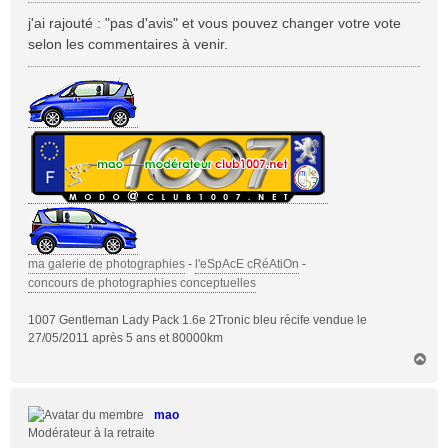
e
s
j'ai rajouté : "pas d'avis" et vous pouvez changer votre vote
s
selon les commentaires à venir.
a
g
e
ma galerie de photographies
-
l'eSpAcE cRéAtiOn
-
concours de photographies conceptuelles
1007 Gentleman Lady Pack 1.6e 2Tronic bleu récife vendue le
27/05/2011 après 5 ans et 80000km
H
a
u
t
mao
Modérateur à la retraite