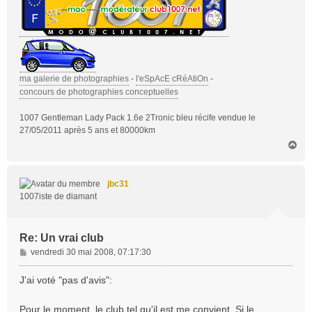
ma galerie de photographies
-
l'eSpAcE cRéAtiOn
-
concours de photographies conceptuelles
1007 Gentleman Lady Pack 1.6e 2Tronic bleu récife vendue le
27/05/2011 après 5 ans et 80000km
H
a
u
t
jbc31
1007iste de diamant
Re: Un vrai club
M
vendredi 30 mai 2008, 07:17:30
e
s
J'ai voté "pas d'avis":
s
a
Pour le moment, le club tel qu'il est me convient. Si le