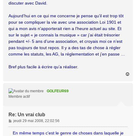
discuter avec David.
Aujourd’hui en ce qui me concerne je pense qu’il est trop tôt
pour se compliquer la vie avec une association Loi 1901 et
qui a mon avis n'apporterait rien a l'heure actuel au site. Et
sur le sujet « je connais la musique » car j’ai était trésorier
pendant +/- 5 ans d’une association, et croyais moi ce n’est
pas toujours de tout repos. Il y a des tas de chose à régler
comme les statuts, les AG, la réglementation et j’en passe …
Bref plus facile à écrire qu’a réaliser.
H
a
u
t
GOLFEUR69
Membre actif
Re: Un vrai club
M
jeudi 29 mai 2008, 22:02:56
e
s
En même temps c'est le genre de choses dans laquelle je