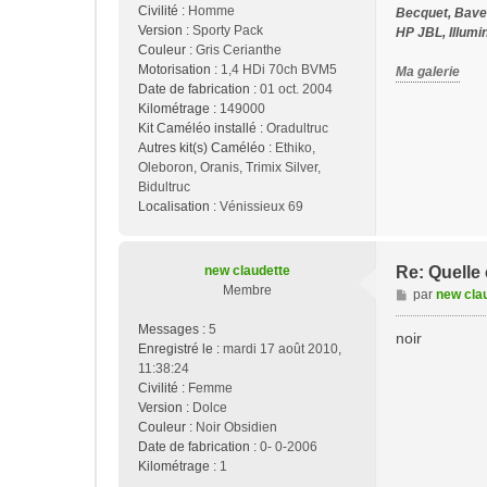
Civilité :
Homme
Becquet, Bavet
Version :
Sporty Pack
HP JBL, Illumi
Couleur :
Gris Cerianthe
Motorisation :
1,4 HDi 70ch BVM5
Ma galerie
Date de fabrication :
01 oct. 2004
Kilométrage :
149000
Kit Caméléo installé :
Oradultruc
Autres kit(s) Caméléo :
Ethiko,
Oleboron, Oranis, Trimix Silver,
Bidultruc
Localisation :
Vénissieux 69
new claudette
Re: Quelle
Membre
M
par
new cla
e
Messages :
5
s
noir
Enregistré le :
mardi 17 août 2010,
s
11:38:24
a
Civilité :
Femme
g
Version :
Dolce
e
Couleur :
Noir Obsidien
Date de fabrication :
0- 0-2006
Kilométrage :
1