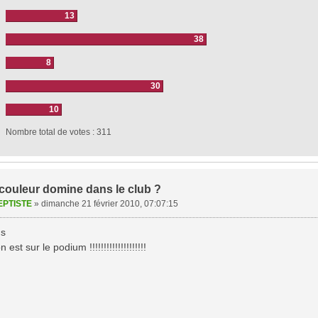
13
38
8
30
10
Nombre total de votes :
311
 couleur domine dans le club ?
EPTISTE
»
dimanche 21 février 2010, 07:07:15
us
n est sur le podium !!!!!!!!!!!!!!!!!!!!