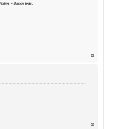
Philips + Bande leds,
H
a
u
t
H
a