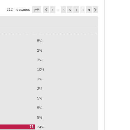
Page
8
sur
9
1
5
6
7
8
9
Précédente
Suivante
212 messages
…
5%
2%
3%
10%
3%
3%
5%
5%
8%
76
24%