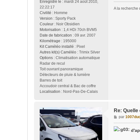
Enregistré le :
mardi 24 août 2010,
g
22:22:17
A la recherche
e
Civilité :
Homme
Version :
Sporty Pack
Couleur :
Noir Obsidien
Motorisation :
1,4 HDi 70ch BVM5
Date de fabrication :
09 avr. 2007
Kilométrage :
195000
Kit Caméléo installé :
Pixel
Autres kit(s) Caméléo :
Trimix Silver
Options :
Climatisation automatique
Radar de recul
Toit ouvrant panoramique
Détecteurs de pluie & lumière
Barres de toit
Accoudoir central & Bac de coffre
Localisation :
Nord-Pas-De-Calais
Re: Quelle
M
par
1007duq
e
s
d'ap
s
a