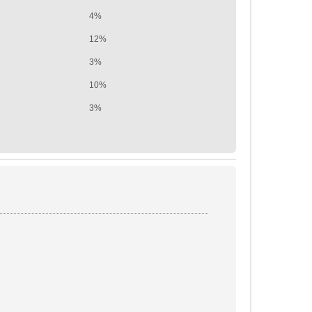
4%
12%
3%
10%
3%