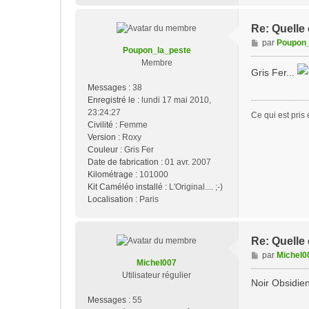
Re: Quelle
M
par
Poupon_
Poupon_la_peste
e
Membre
s
Gris Fer...
s
Messages :
38
a
Enregistré le :
lundi 17 mai 2010,
g
23:24:27
Ce qui est pris e
e
Civilité :
Femme
Version :
Roxy
Couleur :
Gris Fer
Date de fabrication :
01 avr. 2007
Kilométrage :
101000
Kit Caméléo installé :
L'Original.... ;-)
Localisation :
Paris
Re: Quelle
M
par
Michel0
Michel007
e
Utilisateur régulier
s
Noir Obsidien
s
Messages :
55
a