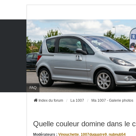
FAQ
Index du forum
La 1007
Ma 1007 - Galerie photos
Quelle couleur domine dans le c
Modérateurs :
Vinouchette
,
1007duquatre9
,
nubnub54