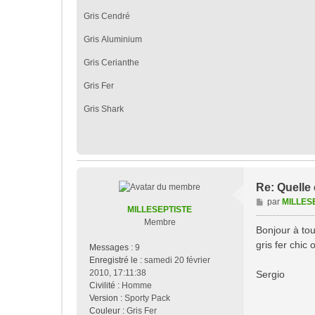
Gris Cendré
Gris Aluminium
Gris Cerianthe
Gris Fer
Gris Shark
Re: Quelle
M
par
MILLES
MILLESEPTISTE
e
Membre
s
Bonjour à to
s
gris fer chic o
Messages :
9
a
Enregistré le :
samedi 20 février
g
2010, 17:11:38
Sergio
e
Civilité :
Homme
Version :
Sporty Pack
Couleur :
Gris Fer