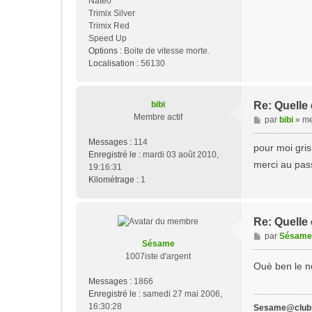
Nateo
Trimix Silver
Trimix Red
Speed Up
Options :
Boite de vitesse morte.
Localisation :
56130
bibi
Re: Quelle
Membre actif
M
par
bibi
»
me
e
Messages :
114
s
pour moi gris 
Enregistré le :
mardi 03 août 2010,
s
merci au pas
19:16:31
a
Kilométrage :
1
g
e
Re: Quelle
M
par
Sésame
Sésame
e
1007iste d'argent
s
Ouè ben le no
s
Messages :
1866
a
Enregistré le :
samedi 27 mai 2006,
g
16:30:28
Sesame@club1
e