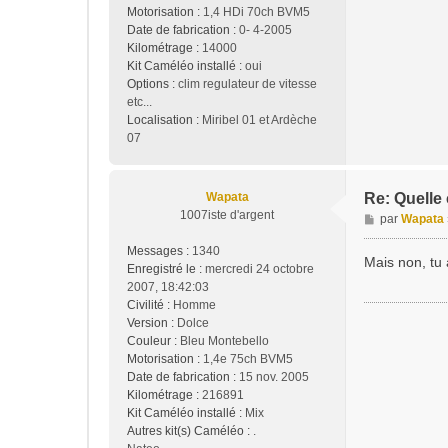
Motorisation :
1,4 HDi 70ch BVM5
Date de fabrication :
0- 4-2005
Kilométrage :
14000
Kit Caméléo installé :
oui
Options :
clim regulateur de vitesse
etc...
Localisation :
Miribel 01 et Ardèche
07
Wapata
Re: Quelle
1007iste d'argent
M
par
Wapata
e
Messages :
1340
s
Mais non, tu 
Enregistré le :
mercredi 24 octobre
s
2007, 18:42:03
a
Civilité :
Homme
g
Version :
Dolce
e
Couleur :
Bleu Montebello
Motorisation :
1,4e 75ch BVM5
Date de fabrication :
15 nov. 2005
Kilométrage :
216891
Kit Caméléo installé :
Mix
Autres kit(s) Caméléo :
.