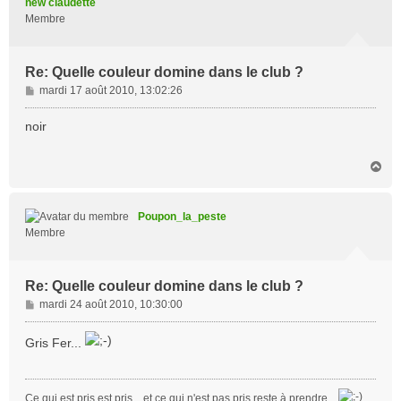
new claudette
Membre
Re: Quelle couleur domine dans le club ?
M
mardi 17 août 2010, 13:02:26
e
s
noir
s
a
H
g
a
e
u
t
Poupon_la_peste
Membre
Re: Quelle couleur domine dans le club ?
M
mardi 24 août 2010, 10:30:00
e
s
Gris Fer...
s
a
g
Ce qui est pris est pris... et ce qui n'est pas pris reste à prendre...
e