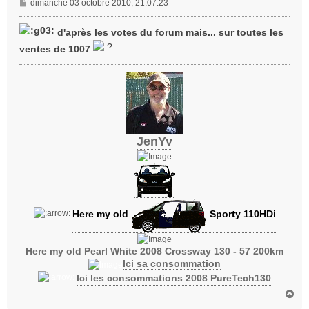
M
dimanche 03 octobre 2010, 21:07:23
e
s
d'après les votes du forum mais... sur toutes les
s
ventes de 1007
a
g
e
JenYv
Here my old
Sporty 110HDi
Here my old Pearl White 2008 Crossway 130 - 57 200km
Ici sa consommation
Ici les consommations 2008 PureTech130
H
a