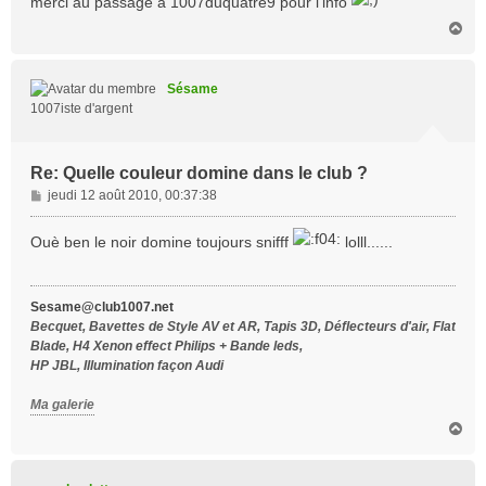
merci au passage à 1007duquatre9 pour l'info
a
H
g
a
e
u
t
Sésame
1007iste d'argent
Re: Quelle couleur domine dans le club ?
M
jeudi 12 août 2010, 00:37:38
e
s
Ouè ben le noir domine toujours snifff
lolll......
s
a
g
Sesame@club1007.net
e
Becquet, Bavettes de Style AV et AR, Tapis 3D, Déflecteurs d'air, Flat
Blade, H4 Xenon effect Philips + Bande leds,
HP JBL, Illumination façon Audi
Ma galerie
H
a
u
t