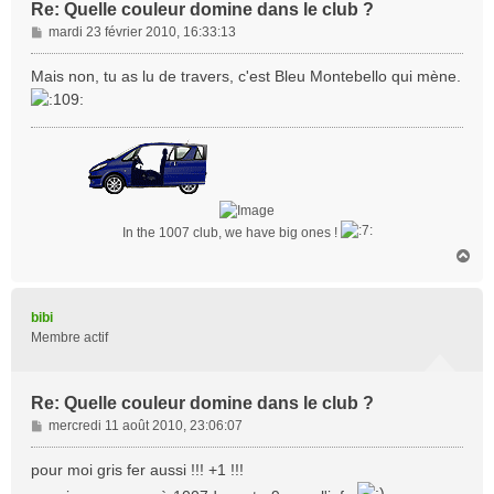
Re: Quelle couleur domine dans le club ?
M
mardi 23 février 2010, 16:33:13
e
s
Mais non, tu as lu de travers, c'est Bleu Montebello qui mène.
s
a
g
e
In the 1007 club, we have big ones !
H
a
u
t
bibi
Membre actif
Re: Quelle couleur domine dans le club ?
M
mercredi 11 août 2010, 23:06:07
e
s
pour moi gris fer aussi !!! +1 !!!
s