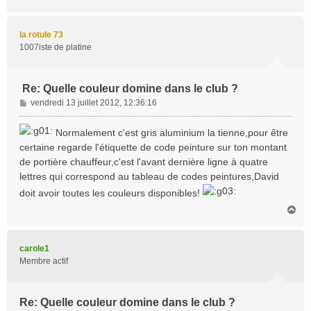
a
u
t
la rotule 73
1007iste de platine
Re: Quelle couleur domine dans le club ?
M
vendredi 13 juillet 2012, 12:36:16
e
s
Normalement c'est gris aluminium la tienne,pour être
s
certaine regarde l'étiquette de code peinture sur ton montant
a
de portière chauffeur,c'est l'avant dernière ligne à quatre
g
lettres qui correspond au tableau de codes peintures,David
e
doit avoir toutes les couleurs disponibles!
H
a
u
t
carole1
Membre actif
Re: Quelle couleur domine dans le club ?