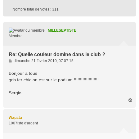
Nombre total de votes :
311
MILLESEPTISTE
Membre
Re: Quelle couleur domine dans le club ?
M
dimanche 21 février 2010, 07:07:15
e
s
Bonjour à tous
s
gris fer chic on est sur le podium !!!!!!!!!!!!!!!!!!!!
a
g
Sergio
e
H
a
u
t
Wapata
1007iste d'argent