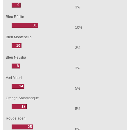
9
3%
Bleu Récife
31
10%
Bleu Montebello
10
3%
Bleu Neysha
8
3%
Vert Maori
14
5%
Orange Salamanque
17
5%
Rouge aden
25
8%