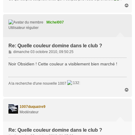
H
a
u
t
Michel007
Utilisateur régulier
Re: Quelle couleur domine dans le club ?
M
dimanche 03 octobre 2010, 09:50:25
e
s
Noir Obsidien ! Cette couleur a visiblement bien marché !
s
a
g
A la recherche d'une nouvelle 1007
e
H
a
u
t
1007duquatre9
Modérateur
Re: Quelle couleur domine dans le club ?