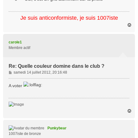
s
a
g
Je suis anticonformiste, je suis 1007iste
e
H
a
u
t
carole1
Membre actif
Re: Quelle couleur domine dans le club ?
M
samedi 14 juillet 2012, 20:16:48
e
s
A voter
s
a
g
e
H
a
u
t
Punkybear
1007iste de bronze