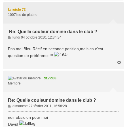
u
t
la rotule 73
1007iste de platine
Re: Quelle couleur domine dans le club ?
M
lundi 04 octobre 2010, 12:34:34
e
s
Pas mal,Bleu Récif en seconde position,mais ca c'est
s
question de préférence!!!
a
H
g
a
e
u
t
david08
Membre
Re: Quelle couleur domine dans le club ?
M
dimanche 27 février 2011, 16:58:28
e
s
noir obsidien pour moi
s
David
a