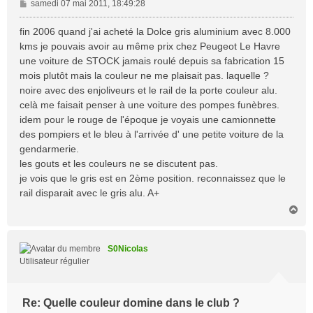
M
samedi 07 mai 2011, 18:49:28
e
s
fin 2006 quand j'ai acheté la Dolce gris aluminium avec 8.000
s
kms je pouvais avoir au même prix chez Peugeot Le Havre
a
une voiture de STOCK jamais roulé depuis sa fabrication 15
g
mois plutôt mais la couleur ne me plaisait pas. laquelle ?
e
noire avec des enjoliveurs et le rail de la porte couleur alu.
celà me faisait penser à une voiture des pompes funèbres.
idem pour le rouge de l'époque je voyais une camionnette
des pompiers et le bleu à l'arrivée d' une petite voiture de la
gendarmerie.
les gouts et les couleurs ne se discutent pas.
je vois que le gris est en 2ème position. reconnaissez que le
rail disparait avec le gris alu. A+
H
a
u
t
S0Nicolas
Utilisateur régulier
Re: Quelle couleur domine dans le club ?