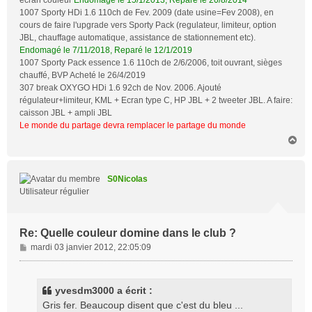
1007 Sporty HDi 1.6 110ch de Fev. 2009 (date usine=Fev 2008), en
cours de faire l'upgrade vers Sporty Pack (regulateur, limiteur, option
JBL, chauffage automatique, assistance de stationnement etc).
Endomagé le 7/11/2018, Reparé le 12/1/2019
1007 Sporty Pack essence 1.6 110ch de 2/6/2006, toit ouvrant, sièges
chauffé, BVP Acheté le 26/4/2019
307 break OXYGO HDi 1.6 92ch de Nov. 2006. Ajouté
régulateur+limiteur, KML + Ecran type C, HP JBL + 2 tweeter JBL. A faire:
caisson JBL + ampli JBL
Le monde du partage devra remplacer le partage du monde
H
a
u
t
S0Nicolas
Utilisateur régulier
Re: Quelle couleur domine dans le club ?
M
mardi 03 janvier 2012, 22:05:09
e
s
s
yvesdm3000 a écrit :
a
Gris fer. Beaucoup disent que c'est du bleu ...
g