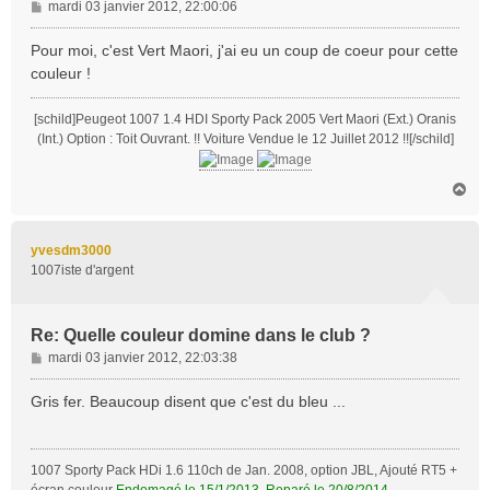
M
mardi 03 janvier 2012, 22:00:06
e
s
Pour moi, c'est Vert Maori, j'ai eu un coup de coeur pour cette
s
couleur !
a
g
[schild]Peugeot 1007 1.4 HDI Sporty Pack 2005 Vert Maori (Ext.) Oranis
e
(Int.) Option : Toit Ouvrant. !! Voiture Vendue le 12 Juillet 2012 !![/schild]
H
a
u
t
yvesdm3000
1007iste d'argent
Re: Quelle couleur domine dans le club ?
M
mardi 03 janvier 2012, 22:03:38
e
s
Gris fer. Beaucoup disent que c'est du bleu ...
s
a
g
1007 Sporty Pack HDi 1.6 110ch de Jan. 2008, option JBL, Ajouté RT5 +
e
écran couleur
Endomagé le 15/1/2013, Reparé le 20/8/2014