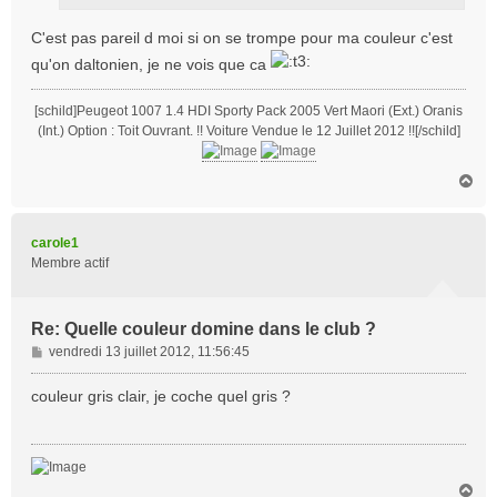
e
C'est pas pareil d moi si on se trompe pour ma couleur c'est
qu'on daltonien, je ne vois que ca
[schild]Peugeot 1007 1.4 HDI Sporty Pack 2005 Vert Maori (Ext.) Oranis
(Int.) Option : Toit Ouvrant. !! Voiture Vendue le 12 Juillet 2012 !![/schild]
H
a
u
t
carole1
Membre actif
Re: Quelle couleur domine dans le club ?
M
vendredi 13 juillet 2012, 11:56:45
e
s
couleur gris clair, je coche quel gris ?
s
a
g
e
H