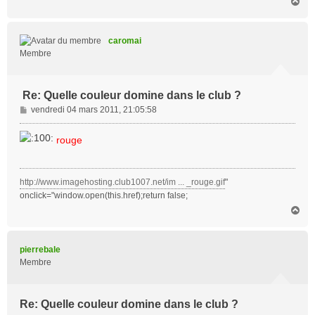
H
a
u
t
caromai
Membre
Re: Quelle couleur domine dans le club ?
M
vendredi 04 mars 2011, 21:05:58
e
s
rouge
s
a
g
http://www.imagehosting.club1007.net/im ... _rouge.gif
"
e
onclick="window.open(this.href);return false;
H
a
u
t
pierrebale
Membre
Re: Quelle couleur domine dans le club ?