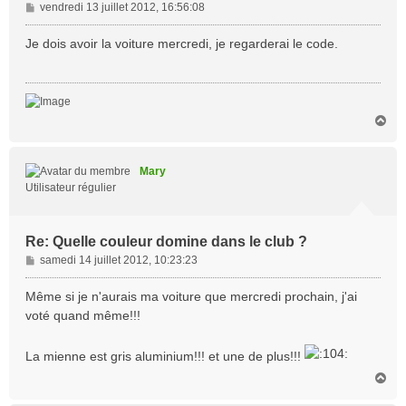
M
vendredi 13 juillet 2012, 16:56:08
e
s
Je dois avoir la voiture mercredi, je regarderai le code.
s
a
g
e
H
a
u
t
Mary
Utilisateur régulier
Re: Quelle couleur domine dans le club ?
M
samedi 14 juillet 2012, 10:23:23
e
s
Même si je n'aurais ma voiture que mercredi prochain, j'ai
s
voté quand même!!!
a
g
La mienne est gris aluminium!!! et une de plus!!!
e
H
a