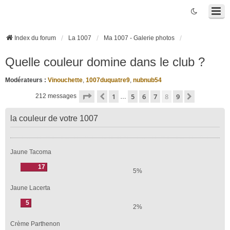
Index du forum
La 1007
Ma 1007 - Galerie photos
Quelle couleur domine dans le club ?
Modérateurs :
Vinouchette
,
1007duquatre9
,
nubnub54
Page
8
sur
9
1
5
6
7
8
9
Précédente
Suivante
212 messages
…
la couleur de votre 1007
Jaune Tacoma
17
5%
Jaune Lacerta
5
2%
Crème Parthenon