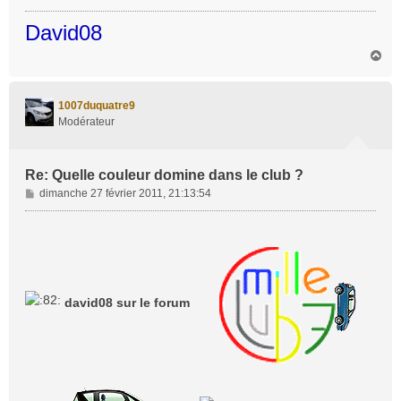
g
David08
e
H
a
u
t
1007duquatre9
Modérateur
Re: Quelle couleur domine dans le club ?
M
dimanche 27 février 2011, 21:13:54
e
s
s
a
g
e
david08 sur le forum