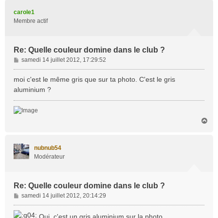
u
t
carole1
Membre actif
Re: Quelle couleur domine dans le club ?
M
samedi 14 juillet 2012, 17:29:52
e
s
moi c'est le même gris que sur ta photo. C'est le gris
s
aluminium ?
a
g
e
H
a
u
t
nubnub54
Modérateur
Re: Quelle couleur domine dans le club ?
M
samedi 14 juillet 2012, 20:14:29
e
s
Oui, c'est un gris aluminium sur la photo