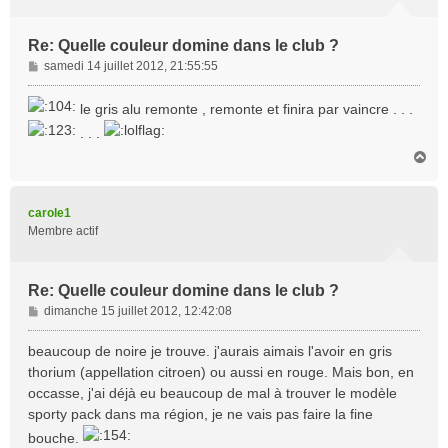
Re: Quelle couleur domine dans le club ?
M
samedi 14 juillet 2012, 21:55:55
e
s
le gris alu remonte , remonte et finira par vaincre . . .
s
. . .
a
g
H
a
e
u
t
carole1
Membre actif
Re: Quelle couleur domine dans le club ?
M
dimanche 15 juillet 2012, 12:42:08
e
s
beaucoup de noire je trouve. j'aurais aimais l'avoir en gris
s
thorium (appellation citroen) ou aussi en rouge. Mais bon, en
a
occasse, j'ai déjà eu beaucoup de mal à trouver le modèle
g
sporty pack dans ma région, je ne vais pas faire la fine
e
bouche.