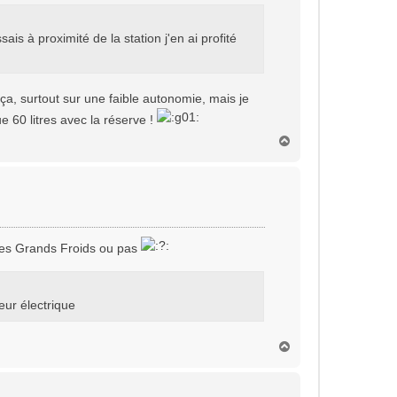
is à proximité de la station j'en ai profité
 ça, surtout sur une faible autonomie, mais je
e 60 litres avec la réserve !
H
a
u
t
les Grands Froids ou pas
eur électrique
H
a
u
t