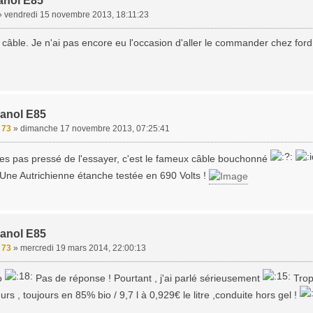
anol E85
»
vendredi 15 novembre 2013, 18:11:23
e câble. Je n'ai pas encore eu l'occasion d'aller le commander chez ford
hanol E85
e 73
»
dimanche 17 novembre 2013, 07:25:41
es pas pressé de l'essayer, c'est le fameux câble bouchonné
Une Autrichienne étanche testée en 690 Volts !
hanol E85
e 73
»
mercredi 19 mars 2014, 22:00:13
o
Pas de réponse ! Pourtant , j'ai parlé sérieusement
Trop 
rs , toujours en 85% bio / 9,7 l à 0,929€ le litre ,conduite hors gel !