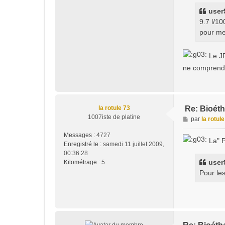
user9
9.7 l/10
pour me
Le J
ne comprends 
la rotule 73
Re: Bioét
1007iste de platine
M
par
la rotul
e
Messages :
4727
s
La" P
Enregistré le :
samedi 11 juillet 2009,
s
00:36:28
a
user9
Kilométrage :
5
g
Pour les
e