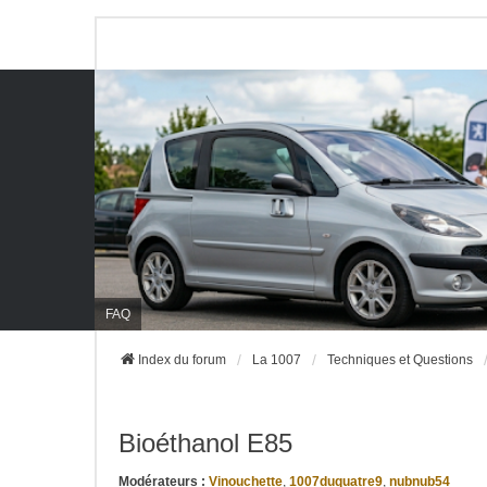
FAQ
Index du forum
La 1007
Techniques et Questions
Bioéthanol E85
Modérateurs :
Vinouchette
,
1007duquatre9
,
nubnub54