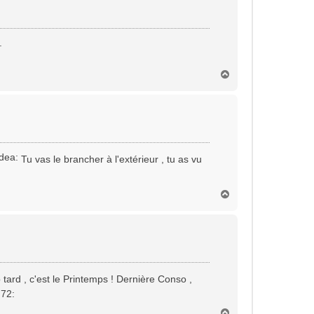
.
H
a
u
t
Tu vas le brancher à l'extérieur , tu as vu
H
a
u
t
tard , c'est le Printemps ! Dernière Conso ,
H