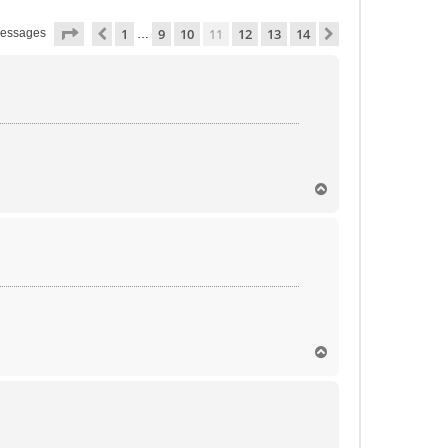
Page
11
sur
14
1
9
10
11
12
13
14
Précédente
Suivante
messages
…
H
a
u
t
H
a
u
t