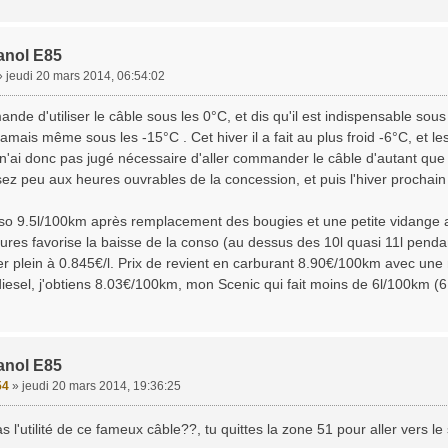
anol E85
»
jeudi 20 mars 2014, 06:54:02
de d'utiliser le câble sous les 0°C, et dis qu'il est indispensable sous l
jamais même sous les -15°C . Cet hiver il a fait au plus froid -6°C, et 
n'ai donc pas jugé nécessaire d'aller commander le câble d'autant que
sez peu aux heures ouvrables de la concession, et puis l'hiver prochain je
so 9.5l/100km après remplacement des bougies et une petite vidange a
res favorise la baisse de la conso (au dessus des 10l quasi 11l pendan
ier plein à 0.845€/l. Prix de revient en carburant 8.90€/100km avec 
esel, j'obtiens 8.03€/100km, mon Scenic qui fait moins de 6l/100km (6
anol E85
54
»
jeudi 20 mars 2014, 19:36:25
s l'utilité de ce fameux câble??, tu quittes la zone 51 pour aller vers le