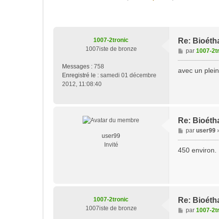
1007-2tronic
Re: Bioéth
1007iste de bronze
M
par
1007-2t
e
Messages :
758
s
avec un plein
Enregistré le :
samedi 01 décembre
s
2012, 11:08:40
a
g
e
Re: Bioéth
M
par
user99
user99
e
Invité
s
450 environ. 
s
a
g
e
1007-2tronic
Re: Bioéth
1007iste de bronze
M
par
1007-2t
e