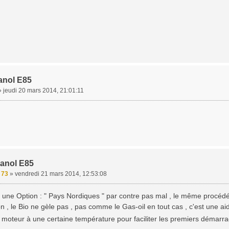
anol E85
»
jeudi 20 mars 2014, 21:01:11
hanol E85
e 73
»
vendredi 21 mars 2014, 12:53:08
 une Option : " Pays Nordiques " par contre pas mal , le même procédé
n , le Bio ne gèle pas , pas comme le Gas-oil en tout cas , c'est une ai
le moteur à une certaine température pour faciliter les premiers démar