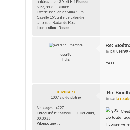
arrières, tapis 3D, kit Hifi Pioneer
MP3, prise auxiliaire
Extérieure : Jantes Aluminium
Gazelle 15", grille de calandre
chromée, Radar de Recul
Localisation :
Rouen
Re: Bioéth
M
par
user99
user99
e
Invité
s
Yess !
s
a
g
e
la rotule 73
Re: Bioét
1007iste de platine
M
par
la rotul
e
Messages :
4727
s
C'est
Enregistré le :
samedi 11 juillet 2009,
s
De toute faço
00:36:28
a
Kilométrage :
5
il conserve 
g
e