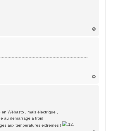
H
a
u
t
H
a
u
t
 en Wébasto , mais électrique ,
de au démarrage à froid ,
rages aux températures extrêmes !