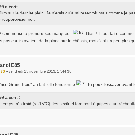
9 a écrit :
0km sur le dernier plein. Je n'etais qu'à mi reservoir mais comme je passa
 reapprovisionner.
P commence à prendre ses marques !
Bien ! Il faut faire comme
pas car ils avaient de la place sur le châssis, moi c'est un peu plus qu
hanol E85
e 73
»
vendredi 15 novembre 2013, 17:44:38
rise Grand froid" au fait, elle fonctionne
Tu peux l'essayer avant 
9 a écrit :
 temps très froid (< -15°C), les flexifuel ford sont équipés d'un réchauff