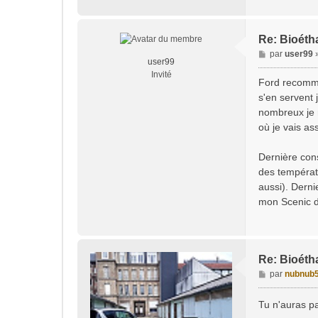
e
Re: Bioéth
M
par
user99
user99
e
Invité
s
Ford recomman
s
s'en servent 
a
nombreux je 
g
où je vais as
e
Dernière con
des températu
aussi). Dern
mon Scenic di
Re: Bioéth
M
par
nubnub
e
s
Tu n'auras pa
s