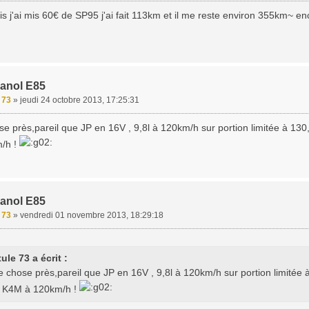
ois j'ai mis 60€ de SP95 j'ai fait 113km et il me reste environ 355km~ e
hanol E85
e 73
»
jeudi 24 octobre 2013, 17:25:31
e près,pareil que JP en 16V , 9,8l à 120km/h sur portion limitée à 13
/h !
hanol E85
e 73
»
vendredi 01 novembre 2013, 18:29:18
tule 73 a écrit :
e chose près,pareil que JP en 16V , 9,8l à 120km/h sur portion limitée
 K4M à 120km/h !