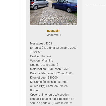
a
g
e
nubnub54
Modérateur
Messages :
4363
Enregistré le :
lundi 22 octobre 2007,
13:24:55
Civilité :
Homme
Version :
Vitamine
Couleur :
Gris Cendré
Motorisation :
1,4e 75ch BVM5
Date de fabrication :
02 mai 2005
Kilométrage :
180000
Kit Caméléo installé :
Bornéo
Autres kit(s) Caméléo :
Natéo
Bornéo
Options :
Intérieure : Accoudoir
central, Pédalier alu, Protection de
seuil de porte alu, Store latéraux