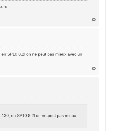
ncore
H
a
u
t
0, en SP10 8,2l on ne peut pas mieux avec un
H
a
u
t
 à 130, en SP10 8,2l on ne peut pas mieux