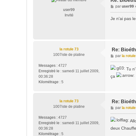
Re: Bioéth
M
par
user99
user99
e
Invité
s
Je n'ai pas l
s
a
g
e
la rotule 73
Re: Bioét
1007iste de platine
M
par
la rotul
e
Messages :
4727
s
Tu n'
Enregistré le :
samedi 11 juillet 2009,
s
ça
00:36:28
a
Kilométrage :
5
g
e
la rotule 73
Re: Bioét
1007iste de platine
M
par
la rotul
e
Messages :
4727
s
All
Enregistré le :
samedi 11 juillet 2009,
s
deux Chauffeu
00:36:28
a
Kilométrage :
5
g