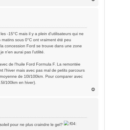
a
u
t
es -15°C mais il y a plein d'utilisateurs qui ne
les matins sous 0°C ont vraiment été peu
 la concession Ford se trouve dans une zone
 n'en aurai pas l'utilité.
vec de l'huile Ford Formula F. La remontée
t l'hiver mais avec pas mal de petits parcours
une moyenne de 10l/100km. Pour comparer avec
.5l/100km en hiver).
H
a
u
t
 soleil pour ne plus craindre le gel?