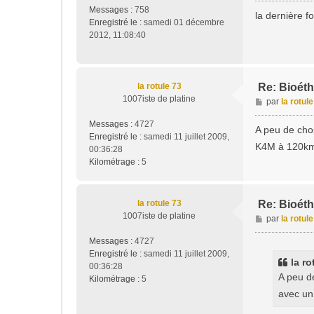
Messages :
758
s
la dernière f
Enregistré le :
samedi 01 décembre
s
2012, 11:08:40
a
g
e
la rotule 73
Re: Bioét
1007iste de platine
M
par
la rotul
e
Messages :
4727
s
A peu de chos
Enregistré le :
samedi 11 juillet 2009,
s
K4M à 120km
00:36:28
a
Kilométrage :
5
g
e
la rotule 73
Re: Bioét
1007iste de platine
M
par
la rotul
e
Messages :
4727
s
Enregistré le :
samedi 11 juillet 2009,
s
la ro
00:36:28
a
A peu d
Kilométrage :
5
g
avec un
e