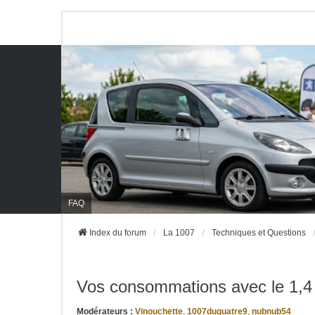
FAQ
Index du forum
La 1007
Techniques et Questions
Vos consommations avec le 1,4
Modérateurs :
Vinouchette
,
1007duquatre9
,
nubnub54