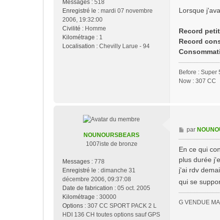
Messages :
518
a
Lorsque j'ava
Enregistré le :
mardi 07 novembre
g
2006, 19:32:00
e
Civilité :
Homme
Record peti
Kilométrage :
1
Record cons
Localisation :
Chevilly Larue - 94
Consommati
Before : Super 
Now : 307 CC
M
par
NOUNO
NOUNOURSBEARS
e
1007iste de bronze
s
En ce qui con
s
plus durée j'
Messages :
778
a
j'ai rdv dem
Enregistré le :
dimanche 31
g
décembre 2006, 09:37:08
qui se suppor
e
Date de fabrication :
05 oct. 2005
Kilométrage :
30000
G VENDUE MA 
Options :
307 CC SPORT PACK 2 L
HDI 136 CH toutes options sauf GPS