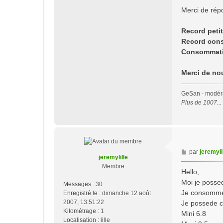
Merci de rép
Record peti
Record cons
Consommati
Merci de no
GeSan - modérat
Plus de 1007..
M
par
jeremyli
jeremylille
e
Membre
s
Hello,
s
Moi je posse
Messages :
30
a
Je consomme 
Enregistré le :
dimanche 12 août
g
2007, 13:51:22
Je possede ce
e
Kilométrage :
1
Mini 6.8
Localisation :
lille