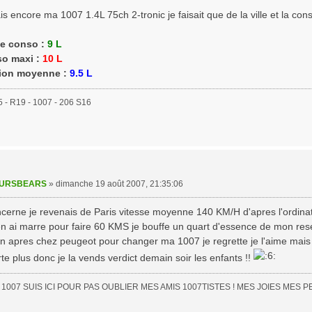
is encore ma 1007 1.4L 75ch 2-tronic je faisait que de la ville et la cons
te conso :
9 L
o maxi :
10 L
on moyenne :
9.5 L
5 - R19 - 1007 - 206 S16
URSBEARS
»
dimanche 19 août 2007, 21:35:06
cerne je revenais de Paris vitesse moyenne 140 KM/H d'apres l'ordinate
en ai marre pour faire 60 KMS je bouffe un quart d'essence de mon reser
ain apres chez peugeot pour changer ma 1007 je regrette je l'aime ma
te plus donc je la vends verdict demain soir les enfants !!
1007 SUIS ICI POUR PAS OUBLIER MES AMIS 1007TISTES ! MES JOIES MES 