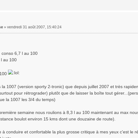
se
»
vendredi 31 août 2007, 15:40:24
 conso 6,7 l au 100
l au 100
 100
la 1007 (version sporty 2-tronic) que depuis juillet 2007 et très rapi
(surtout pour rétrograder) plutôt que de laisser la boîte tout gérer...(per
ue la 1007 les 3/4 du temps)
la première semaine nous roulions à 8,3 l au 100 maintenant au max nou
distance boulot environ 15 kms dont une douzaine de route).
 à conduire et confortable la plus grosse critique à mes yeux c'est le r