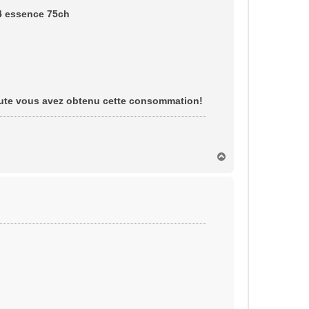
4 essence 75ch
route vous avez obtenu cette consommation!
H
a
u
t