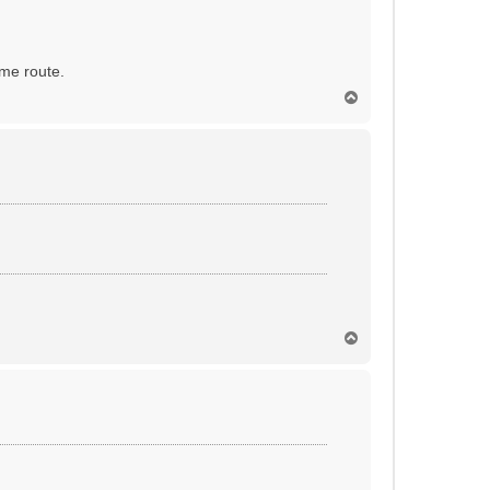
mme route.
H
a
u
t
H
a
u
t