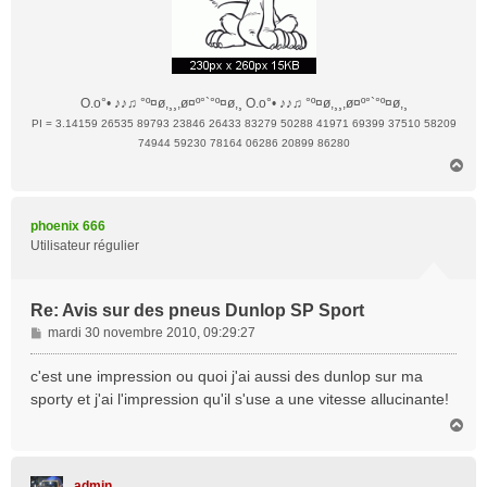
O.o°• ♪♪♫ °º¤ø,¸¸,ø¤º°`°º¤ø,¸ O.o°• ♪♪♫ °º¤ø,¸¸,ø¤º°`°º¤ø,¸
PI = 3.14159 26535 89793 23846 26433 83279 50288 41971 69399 37510 58209
74944 59230 78164 06286 20899 86280
H
a
u
t
phoenix 666
Utilisateur régulier
Re: Avis sur des pneus Dunlop SP Sport
M
mardi 30 novembre 2010, 09:29:27
e
s
c'est une impression ou quoi j'ai aussi des dunlop sur ma
s
sporty et j'ai l'impression qu'il s'use a une vitesse allucinante!
a
H
g
a
e
u
t
admin