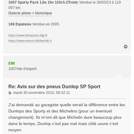
1007 Sporty Pack 1,6e 16v 110ch 2Tronic
Vendue le 30/03/13 à 119
097 km.
Galerie photo + historique
106 Equinoxe
Vendue en 2005
https://www.miniatures.dlgr.fr
https://www.manon-bibliophile.fr
H
a
u
t
EMI
1007iste d'argent
Re: Avis sur des pneus Dunlop SP Sport
M
mardi 30 novembre 2010, 09:32:11
e
s
J'ai demandé au garagiste quelle serait la différence entre les
s
Dunlops des Sporty et des Michelins (pour un éventuel
a
changement). Ils m'ont dit que Michelin dure beaucoup plus
g
dans le temps, Dunlop c'est pas mal mais côté usure c'est
e
moyen.