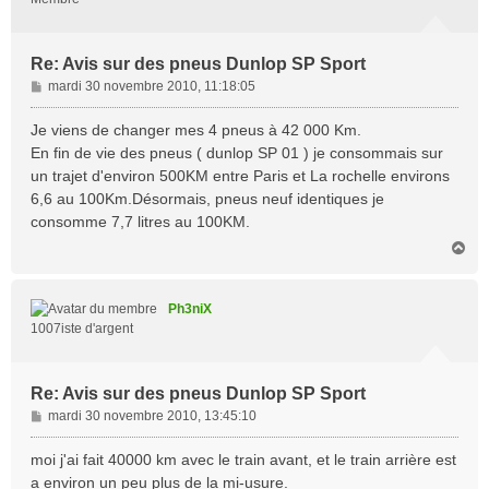
Re: Avis sur des pneus Dunlop SP Sport
M
mardi 30 novembre 2010, 11:18:05
e
s
Je viens de changer mes 4 pneus à 42 000 Km.
s
En fin de vie des pneus ( dunlop SP 01 ) je consommais sur
a
un trajet d'environ 500KM entre Paris et La rochelle environs
g
6,6 au 100Km.Désormais, pneus neuf identiques je
e
consomme 7,7 litres au 100KM.
H
a
u
t
Ph3niX
1007iste d'argent
Re: Avis sur des pneus Dunlop SP Sport
M
mardi 30 novembre 2010, 13:45:10
e
s
moi j'ai fait 40000 km avec le train avant, et le train arrière est
s
a environ un peu plus de la mi-usure.