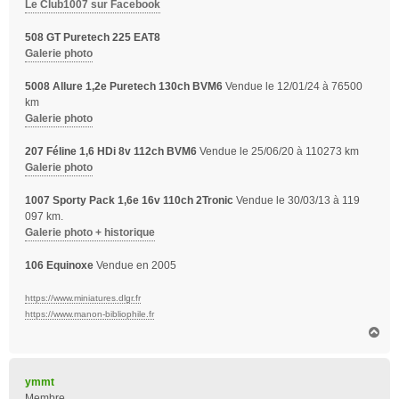
Le Club1007 sur Facebook
508 GT Puretech 225 EAT8
Galerie photo
5008 Allure 1,2e Puretech 130ch BVM6
Vendue le 12/01/24 à 76500
km
Galerie photo
207 Féline 1,6 HDi 8v 112ch BVM6
Vendue le 25/06/20 à 110273 km
Galerie photo
1007 Sporty Pack 1,6e 16v 110ch 2Tronic
Vendue le 30/03/13 à 119
097 km.
Galerie photo + historique
106 Equinoxe
Vendue en 2005
https://www.miniatures.dlgr.fr
https://www.manon-bibliophile.fr
H
a
u
t
ymmt
Membre