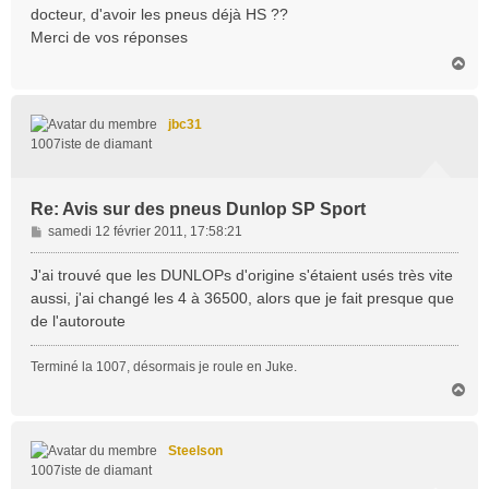
docteur, d'avoir les pneus déjà HS ??
Merci de vos réponses
H
a
u
t
jbc31
1007iste de diamant
Re: Avis sur des pneus Dunlop SP Sport
M
samedi 12 février 2011, 17:58:21
e
s
J'ai trouvé que les DUNLOPs d'origine s'étaient usés très vite
s
aussi, j'ai changé les 4 à 36500, alors que je fait presque que
a
de l'autoroute
g
e
Terminé la 1007, désormais je roule en Juke.
H
a
u
t
Steelson
1007iste de diamant