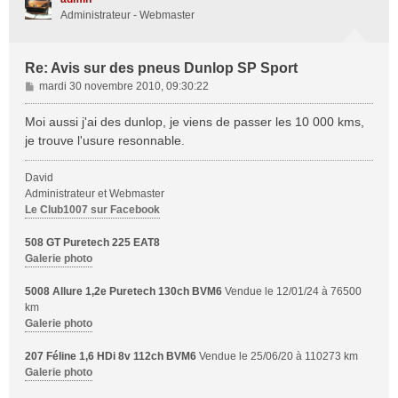
Administrateur - Webmaster
Re: Avis sur des pneus Dunlop SP Sport
M
mardi 30 novembre 2010, 09:30:22
e
s
Moi aussi j'ai des dunlop, je viens de passer les 10 000 kms,
s
je trouve l'usure resonnable.
a
g
David
e
Administrateur et Webmaster
Le Club1007 sur Facebook
508 GT Puretech 225 EAT8
Galerie photo
5008 Allure 1,2e Puretech 130ch BVM6
Vendue le 12/01/24 à 76500
km
Galerie photo
207 Féline 1,6 HDi 8v 112ch BVM6
Vendue le 25/06/20 à 110273 km
Galerie photo