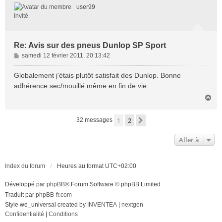
t
user99
Invité
Re: Avis sur des pneus Dunlop SP Sport
M
samedi 12 février 2011, 20:13:42
e
s
Globalement j'étais plutôt satisfait des Dunlop. Bonne
s
adhérence sec/mouillé même en fin de vie.
a
H
g
a
e
u
1
2
Suivante
32 messages
t
Aller à
Index du forum
Heures au format
UTC+02:00
Développé par
phpBB
® Forum Software © phpBB Limited
Traduit par
phpBB-fr.com
Style we_universal created by
INVENTEA
|
nextgen
Confidentialité
|
Conditions