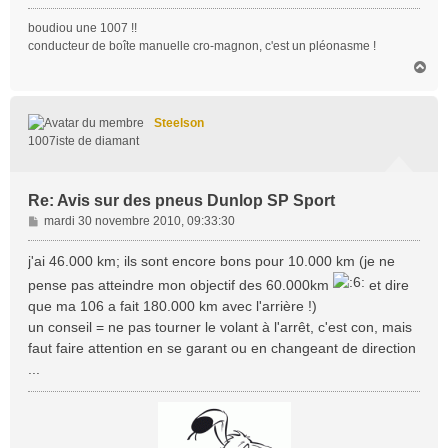
boudiou une 1007 !!
conducteur de boîte manuelle cro-magnon, c'est un pléonasme !
H
a
u
t
Steelson
1007iste de diamant
Re: Avis sur des pneus Dunlop SP Sport
M
mardi 30 novembre 2010, 09:33:30
e
s
j'ai 46.000 km; ils sont encore bons pour 10.000 km (je ne
s
pense pas atteindre mon objectif des 60.000km
et dire
a
que ma 106 a fait 180.000 km avec l'arrière !)
g
un conseil = ne pas tourner le volant à l'arrêt, c'est con, mais
e
faut faire attention en se garant ou en changeant de direction
...