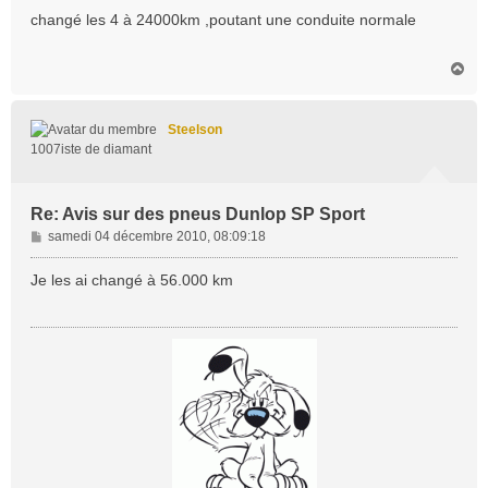
s
changé les 4 à 24000km ,poutant une conduite normale
s
a
H
g
a
e
u
t
Steelson
1007iste de diamant
Re: Avis sur des pneus Dunlop SP Sport
M
samedi 04 décembre 2010, 08:09:18
e
s
Je les ai changé à 56.000 km
s
a
g
e