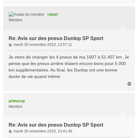
a
u
t
rafael
Membre
Re: Avis sur des pneus Dunlop SP Sport
M
mardi 30 novembre 2010, 13:57:11
e
s
Je viens de changer les 4 pneus de ma 1007 à 51 407 km. Je
s
pense que les pneus arrière étaient encore bons pour 5 000
a
km supplémentaires. Au final, les Dunlop ont une bonne
g
durée de vie quand même.
e
H
a
u
t
primersp
Membre
Re: Avis sur des pneus Dunlop SP Sport
M
mardi 30 novembre 2010, 15:41:46
e