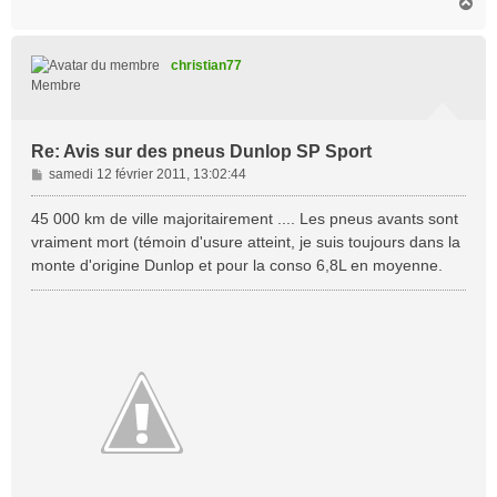
H
a
u
t
christian77
Membre
Re: Avis sur des pneus Dunlop SP Sport
M
samedi 12 février 2011, 13:02:44
e
s
45 000 km de ville majoritairement .... Les pneus avants sont
s
vraiment mort (témoin d'usure atteint, je suis toujours dans la
a
monte d'origine Dunlop et pour la conso 6,8L en moyenne.
g
e