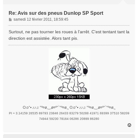
Re: Avis sur des pneus Dunlop SP Sport
M
samedi 12 février 2011, 18:59:45
e
s
Surtout, ne pas tourner les roues à l'arrêt. C'est tentant tant la
s
direction est assistée. Alors tant pis.
a
g
e
O.o°• ♪♪♫ °º¤ø,¸¸,ø¤º°`°º¤ø,¸ O.o°• ♪♪♫ °º¤ø,¸¸,ø¤º°`°º¤ø,¸
PI = 3.14159 26535 89793 23846 26433 83279 50288 41971 69399 37510 58209
74944 59230 78164 06286 20899 86280
H
a
u