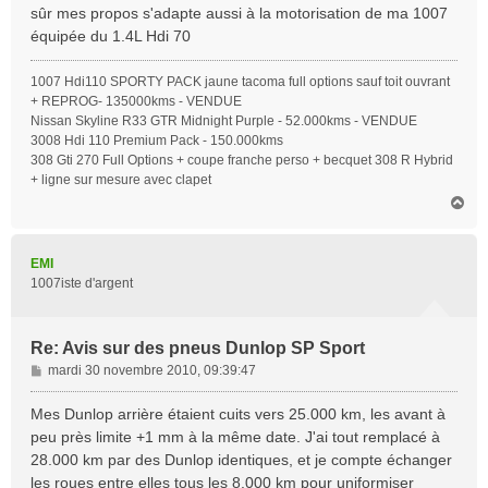
sûr mes propos s'adapte aussi à la motorisation de ma 1007
e
équipée du 1.4L Hdi 70
1007 Hdi110 SPORTY PACK jaune tacoma full options sauf toit ouvrant
+ REPROG- 135000kms - VENDUE
Nissan Skyline R33 GTR Midnight Purple - 52.000kms - VENDUE
3008 Hdi 110 Premium Pack - 150.000kms
308 Gti 270 Full Options + coupe franche perso + becquet 308 R Hybrid
+ ligne sur mesure avec clapet
H
a
u
t
EMI
1007iste d'argent
Re: Avis sur des pneus Dunlop SP Sport
M
mardi 30 novembre 2010, 09:39:47
e
s
Mes Dunlop arrière étaient cuits vers 25.000 km, les avant à
s
peu près limite +1 mm à la même date. J'ai tout remplacé à
a
28.000 km par des Dunlop identiques, et je compte échanger
g
les roues entre elles tous les 8.000 km pour uniformiser
e