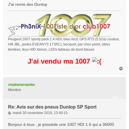
a
J'ai remis des Dunlop
g
e
Peugeot 1007 sporty pack 1.4 HDI, bleu récif, GPS RT3 (5.52a) couleur,
Hifi JBL, jantes EVEANYS 17'(RC), becquet, par choc peint, vitres
teintées, feux HID Xénon, LEDs tableau de bord bleues
J'ai vendu ma 1007
H
a
u
t
stephaneruanito
Membre
Re: Avis sur des pneus Dunlop SP Sport
M
mardi 30 novembre 2010, 13:49:15
e
s
Bonjour à tous , je possède une 1007 HDI 1.6 qui a 36000
s