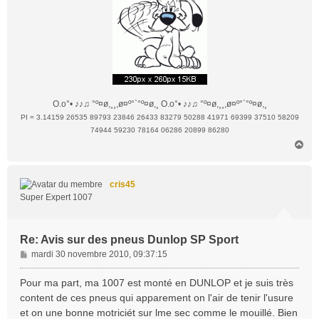
O.o°• ♪♪♫ °º¤ø,¸¸,ø¤º°`°º¤ø,¸ O.o°• ♪♪♫ °º¤ø,¸¸,ø¤º°`°º¤ø,¸
PI = 3.14159 26535 89793 23846 26433 83279 50288 41971 69399 37510 58209
74944 59230 78164 06286 20899 86280
H
a
u
t
cris45
Super Expert 1007
Re: Avis sur des pneus Dunlop SP Sport
M
mardi 30 novembre 2010, 09:37:15
e
s
Pour ma part, ma 1007 est monté en DUNLOP et je suis très
s
content de ces pneus qui apparement on l'air de tenir l'usure
a
et on une bonne motriciét sur lme sec comme le mouillé. Bien
g