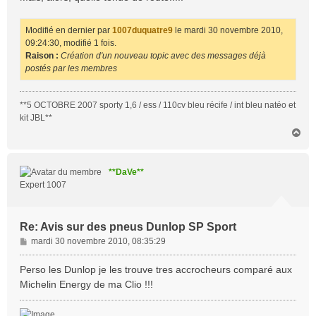
Modifié en dernier par
1007duquatre9
le mardi 30 novembre 2010,
09:24:30, modifié 1 fois.
Raison :
Création d'un nouveau topic avec des messages déjà
postés par les membres
**5 OCTOBRE 2007 sporty 1,6 / ess / 110cv bleu récife / int bleu natéo et
kit JBL**
H
a
u
t
**DaVe**
Expert 1007
Re: Avis sur des pneus Dunlop SP Sport
M
mardi 30 novembre 2010, 08:35:29
e
s
Perso les Dunlop je les trouve tres accrocheurs comparé aux
s
Michelin Energy de ma Clio !!!
a
g