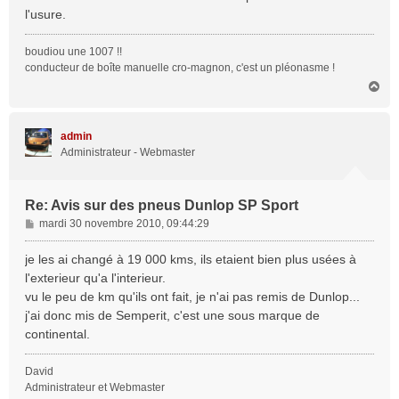
l'usure.
boudiou une 1007 !!
conducteur de boîte manuelle cro-magnon, c'est un pléonasme !
H
a
u
t
admin
Administrateur - Webmaster
Re: Avis sur des pneus Dunlop SP Sport
M
mardi 30 novembre 2010, 09:44:29
e
s
je les ai changé à 19 000 kms, ils etaient bien plus usées à
s
l'exterieur qu'a l'interieur.
a
vu le peu de km qu'ils ont fait, je n'ai pas remis de Dunlop...
g
j'ai donc mis de Semperit, c'est une sous marque de
e
continental.
David
Administrateur et Webmaster