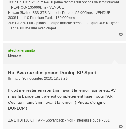
1007 Hdi110 SPORTY PACK jaune tacoma full options sauf toit ouvrant
+ REPROG- 135000kms - VENDUE
Nissan Skyline R33 GTR Midnight Purple - 52.000kms - VENDUE
3008 Hdi 110 Premium Pack - 150.000kms
308 Gti 270 Full Options + coupe franche perso + becquet 308 R Hybrid
+ ligne sur mesure avec clapet
H
a
u
t
stephaneruanito
Membre
Re: Avis sur des pneus Dunlop SP Sport
M
mardi 30 novembre 2010, 13:53:39
e
s
Il doit me rester environ 1mm avant le témoin sur pneux AV
s
mais la bande centrale est complètement lisse , pour l'AR
a
c'est au moins 3mm avant le témoin ( Pneux d'origine
g
DUNLOP )
e
1,6 L HDI 110 CH FAP - Sporty pack - Noir - Intérieur Rouge - JBL
H