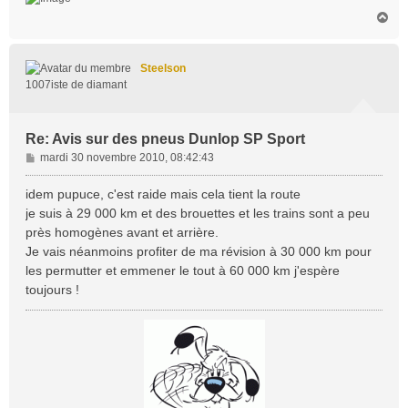
e
H
a
u
t
Steelson
1007iste de diamant
Re: Avis sur des pneus Dunlop SP Sport
M
mardi 30 novembre 2010, 08:42:43
e
s
idem pupuce, c'est raide mais cela tient la route
s
je suis à 29 000 km et des brouettes et les trains sont a peu
a
près homogènes avant et arrière.
g
Je vais néanmoins profiter de ma révision à 30 000 km pour
e
les permutter et emmener le tout à 60 000 km j'espère
toujours !