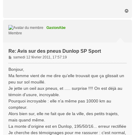
H
a
u
t
GastonAbe
Membre
Re: Avis sur des pneus Dunlop SP Sport
M
samedi 12 février 2011, 17:57:19
e
s
Bonjour,
s
Ma femme vient de me dire qu'elle trouvait que ça glissait un
a
peu sur sol mouillé.
g
Je jette un oeil aux pneus, et ..... surprise !!!! On est déjà au
e
témoin d'usure, incroyable.
Pourquoi incroyable : elle n'a même pas 10000 km au
compteur.
Alors bien sur, elle ne fait que de la ville, des petits trajets,
mais quand même.
La monte d'origine est en Dunlop, 195/50/16... erreur rectifiée
Je cherche des témoignages pour me rassurer : c'est normal,