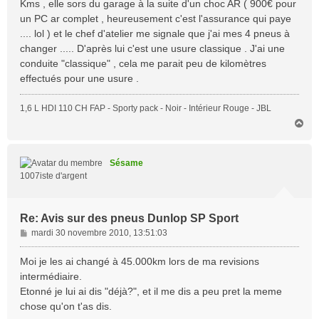
Kms , elle sors du garage à la suite d'un choc AR ( 900€ pour
a
un PC ar complet , heureusement c'est l'assurance qui paye
g
.... lol ) et le chef d'atelier me signale que j'ai mes 4 pneus à
e
changer ..... D'après lui c'est une usure classique . J'ai une
conduite "classique" , cela me parait peu de kilomètres
effectués pour une usure .
1,6 L HDI 110 CH FAP - Sporty pack - Noir - Intérieur Rouge - JBL
H
a
u
t
Sésame
1007iste d'argent
Re: Avis sur des pneus Dunlop SP Sport
M
mardi 30 novembre 2010, 13:51:03
e
s
Moi je les ai changé à 45.000km lors de ma revisions
s
intermédiaire.
a
Etonné je lui ai dis "déjà?", et il me dis a peu pret la meme
g
chose qu'on t'as dis.
e