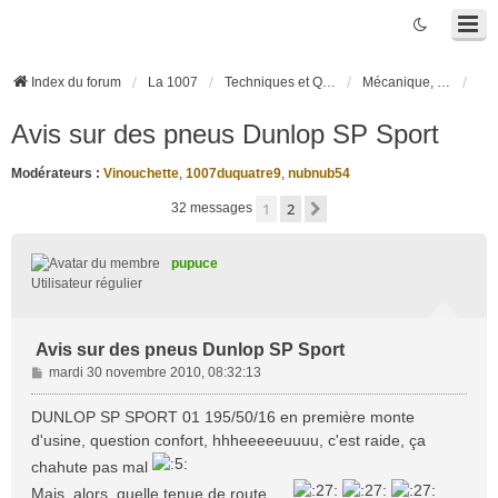
Index du forum
La 1007
Techniques et Questions
Mécanique, liaison au sol et pneumatiques
Avis sur des pneus Dunlop SP Sport
Modérateurs :
Vinouchette
,
1007duquatre9
,
nubnub54
1
2
Suivante
32 messages
pupuce
Utilisateur régulier
Avis sur des pneus Dunlop SP Sport
M
mardi 30 novembre 2010, 08:32:13
e
s
DUNLOP SP SPORT 01 195/50/16 en première monte
s
d'usine, question confort, hhheeeeeuuuu, c'est raide, ça
a
chahute pas mal
g
e
Mais, alors, quelle tenue de route.....