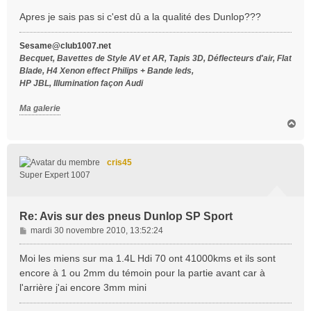
Apres je sais pas si c'est dû a la qualité des Dunlop???
Sesame@club1007.net
Becquet, Bavettes de Style AV et AR, Tapis 3D, Déflecteurs d'air, Flat
Blade, H4 Xenon effect Philips + Bande leds,
HP JBL, Illumination façon Audi
Ma galerie
H
a
u
t
cris45
Super Expert 1007
Re: Avis sur des pneus Dunlop SP Sport
M
mardi 30 novembre 2010, 13:52:24
e
s
Moi les miens sur ma 1.4L Hdi 70 ont 41000kms et ils sont
s
encore à 1 ou 2mm du témoin pour la partie avant car à
a
l'arrière j'ai encore 3mm mini
g
e