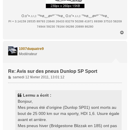
O.o°• ♪♪♫ °º¤ø,¸¸,ø¤º°`°º¤ø,¸ O.o°• ♪♪♫ °º¤ø,¸¸,ø¤º°`°º¤ø,¸
PI = 3.14159 26535 89793 23846 26433 83279 50288 41971 69399 37510 58209
74944 59230 78164 06286 20899 86280
H
a
u
t
1007duquatre9
Modérateur
Re: Avis sur des pneus Dunlop SP Sport
M
samedi 12 février 2011, 13:01:12
e
s
s
Lermu a écrit :
a
Bonjour,
g
Mes pneus été d'origine (Dunlop SP01) sont morts au
e
bout de 25 000 km sur ma sporty, HDI 1,6. Usure égale
avant et arrière.
Mes pneus hiver (Bridgestone Blizzak en 185) ont pas