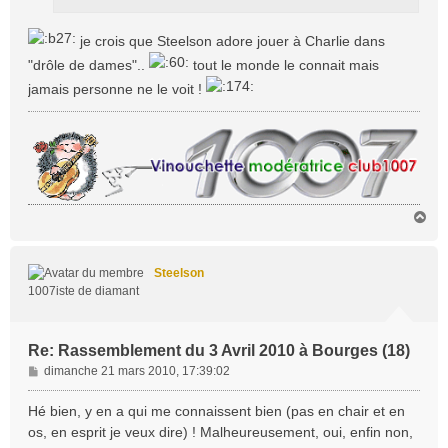
e
je crois que Steelson adore jouer à Charlie dans
"drôle de dames"..
tout le monde le connait mais
jamais personne ne le voit !
H
a
u
t
Steelson
1007iste de diamant
Re: Rassemblement du 3 Avril 2010 à Bourges (18)
M
dimanche 21 mars 2010, 17:39:02
e
s
Hé bien, y en a qui me connaissent bien (pas en chair et en
s
os, en esprit je veux dire) ! Malheureusement, oui, enfin non,
a