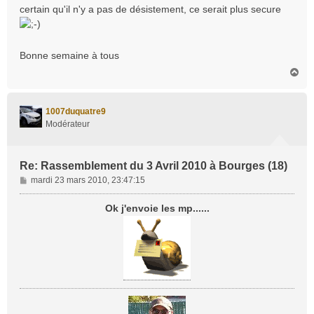
certain qu'il n'y a pas de désistement, ce serait plus secure
Bonne semaine à tous
H
a
u
t
1007duquatre9
Modérateur
Re: Rassemblement du 3 Avril 2010 à Bourges (18)
M
mardi 23 mars 2010, 23:47:15
e
s
Ok j'envoie les mp......
s
a
g
e