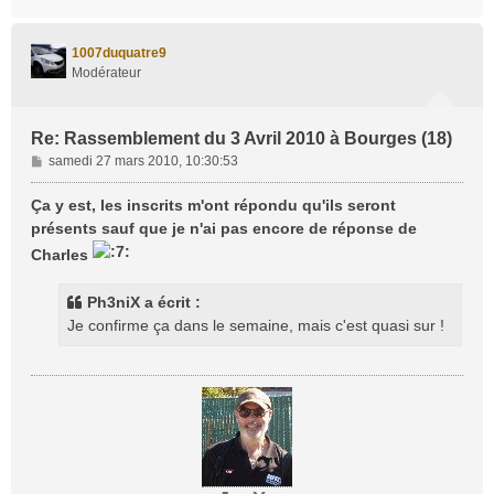
a
u
t
1007duquatre9
Modérateur
Re: Rassemblement du 3 Avril 2010 à Bourges (18)
M
samedi 27 mars 2010, 10:30:53
e
s
Ça y est, les inscrits m'ont répondu qu'ils seront
s
présents sauf que je n'ai pas encore de réponse de
a
Charles
g
e
Ph3niX a écrit :
Je confirme ça dans le semaine, mais c'est quasi sur !