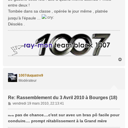
g
entre deux !
e
Tombée dans sa classe , opérée le jour même , platrée
jusqu'à l'épaule ...
Désolés .
H
a
u
t
1007duquatre9
Modérateur
Re: Rassemblement du 3 Avril 2010 à Bourges (18)
M
vendredi 19 mars 2010, 22:13:41
e
s
pas de chance....c'est sur avec un bras pô facile pour
Merde
s
conduire.... prompt rétablissement à la Grand mère
a