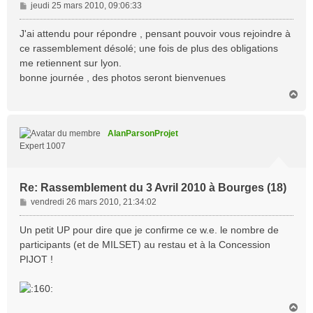
M
jeudi 25 mars 2010, 09:06:33
e
s
J'ai attendu pour répondre , pensant pouvoir vous rejoindre à
s
ce rassemblement désolé; une fois de plus des obligations
a
me retiennent sur lyon.
g
bonne journée , des photos seront bienvenues
e
H
a
u
t
AlanParsonProjet
Expert 1007
Re: Rassemblement du 3 Avril 2010 à Bourges (18)
M
vendredi 26 mars 2010, 21:34:02
e
s
Un petit UP pour dire que je confirme ce w.e. le nombre de
s
participants (et de MILSET) au restau et à la Concession
a
PIJOT !
g
e
H