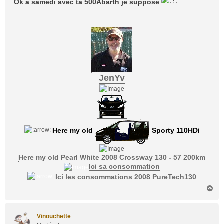
Ok à samedi avec ta 500Abarth je suppose
s
a
g
e
JenYv
Here my old
Sporty 110HDi
Here my old Pearl White 2008 Crossway 130 - 57 200km
Ici sa consommation
Ici les consommations 2008 PureTech130
H
a
u
t
Vinouchette