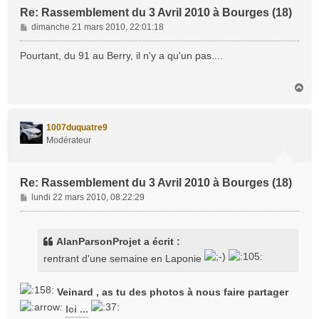
Re: Rassemblement du 3 Avril 2010 à Bourges (18)
M
dimanche 21 mars 2010, 22:01:18
e
s
Pourtant, du 91 au Berry, il n'y a qu'un pas....
s
a
H
g
a
e
u
t
1007duquatre9
Modérateur
Re: Rassemblement du 3 Avril 2010 à Bourges (18)
M
lundi 22 mars 2010, 08:22:29
e
s
s
AlanParsonProjet a écrit :
a
rentrant d'une semaine en Laponie
g
e
Veinard , as tu des photos à nous faire partager
Ici ...