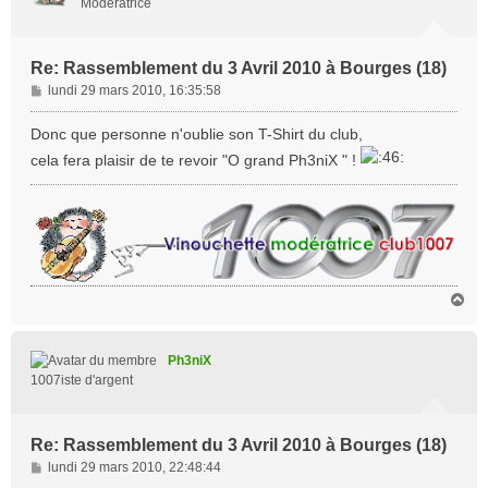
Modératrice
Re: Rassemblement du 3 Avril 2010 à Bourges (18)
M
lundi 29 mars 2010, 16:35:58
e
s
Donc que personne n'oublie son T-Shirt du club,
s
cela fera plaisir de te revoir "O grand Ph3niX " !
a
g
e
H
a
u
t
Ph3niX
1007iste d'argent
Re: Rassemblement du 3 Avril 2010 à Bourges (18)
M
lundi 29 mars 2010, 22:48:44
e