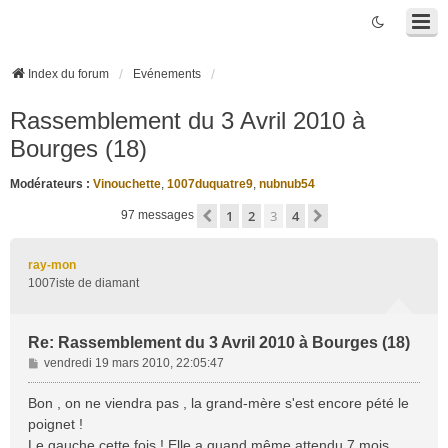
Index du forum
Evénements
Rassemblement du 3 Avril 2010 à
Bourges (18)
Modérateurs :
Vinouchette
,
1007duquatre9
,
nubnub54
1
2
3
4
Précédente
Suivante
97 messages
ray-mon
1007iste de diamant
Re: Rassemblement du 3 Avril 2010 à Bourges (18)
M
vendredi 19 mars 2010, 22:05:47
e
s
Bon , on ne viendra pas , la grand-mère s'est encore pété le
s
poignet !
a
Le gauche cette fois ! Elle a quand même attendu 7 mois