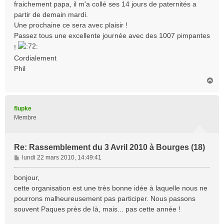
fraichement papa, il m'a collé ses 14 jours de paternités a
a
partir de demain mardi.
g
Une prochaine ce sera avec plaisir !
e
Passez tous une excellente journée avec des 1007 pimpantes
!
Cordialement
Phil
H
a
u
t
flupke
Membre
Re: Rassemblement du 3 Avril 2010 à Bourges (18)
M
lundi 22 mars 2010, 14:49:41
e
s
bonjour,
s
cette organisation est une très bonne idée à laquelle nous ne
a
pourrons malheureusement pas participer. Nous passons
g
souvent Paques près de là, mais... pas cette année !
e