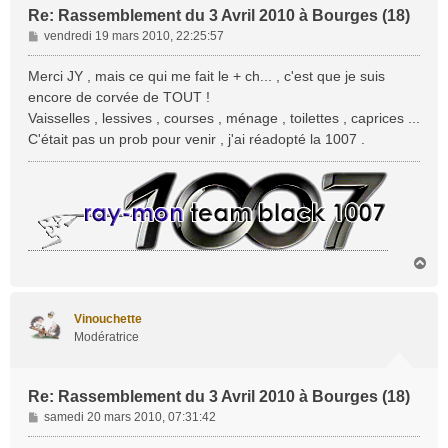
Re: Rassemblement du 3 Avril 2010 à Bourges (18)
M
vendredi 19 mars 2010, 22:25:57
e
s
Merci JY , mais ce qui me fait le + ch... , c'est que je suis
s
encore de corvée de TOUT !
a
Vaisselles , lessives , courses , ménage , toilettes , caprices ...
g
C'était pas un prob pour venir , j'ai réadopté la 1007 .
e
H
a
u
t
Vinouchette
Modératrice
Re: Rassemblement du 3 Avril 2010 à Bourges (18)
M
samedi 20 mars 2010, 07:31:42
e