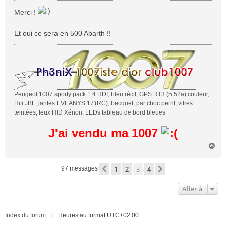
s
Merci !
s
a
Et oui ce sera en 500 Abarth !!
g
e
Peugeot 1007 sporty pack 1.4 HDI, bleu récif, GPS RT3 (5.52a) couleur,
Hifi JBL, jantes EVEANYS 17'(RC), becquet, par choc peint, vitres
teintées, feux HID Xénon, LEDs tableau de bord bleues
J'ai vendu ma 1007
H
a
u
1
2
3
4
Précédente
Suivante
97 messages
t
Aller à
Index du forum
Heures au format
UTC+02:00