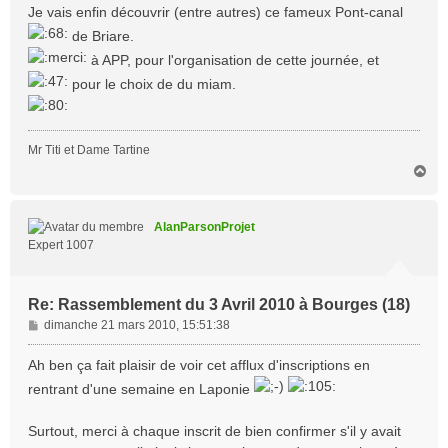
Je vais enfin découvrir (entre autres) ce fameux Pont-canal
de Briare.
à APP, pour l'organisation de cette journée, et
pour le choix de du miam.
Mr Titi et Dame Tartine
H
a
u
t
AlanParsonProjet
Expert 1007
Re: Rassemblement du 3 Avril 2010 à Bourges (18)
M
dimanche 21 mars 2010, 15:51:38
e
s
Ah ben ça fait plaisir de voir cet afflux d'inscriptions en
s
rentrant d'une semaine en Laponie
a
g
Surtout, merci à chaque inscrit de bien confirmer s'il y avait
e