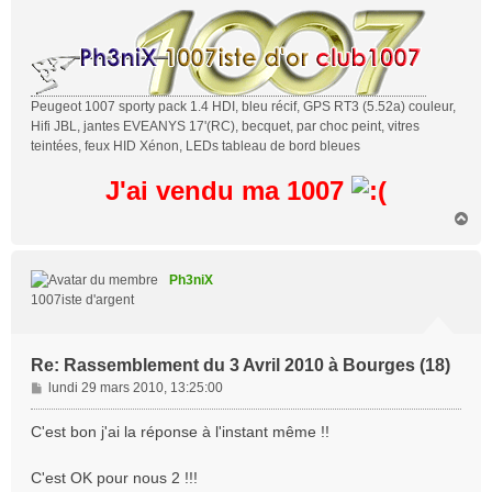
Peugeot 1007 sporty pack 1.4 HDI, bleu récif, GPS RT3 (5.52a) couleur,
Hifi JBL, jantes EVEANYS 17'(RC), becquet, par choc peint, vitres
teintées, feux HID Xénon, LEDs tableau de bord bleues
J'ai vendu ma 1007
H
a
u
t
Ph3niX
1007iste d'argent
Re: Rassemblement du 3 Avril 2010 à Bourges (18)
M
lundi 29 mars 2010, 13:25:00
e
s
C'est bon j'ai la réponse à l'instant même !!
s
a
C'est OK pour nous 2 !!!
g