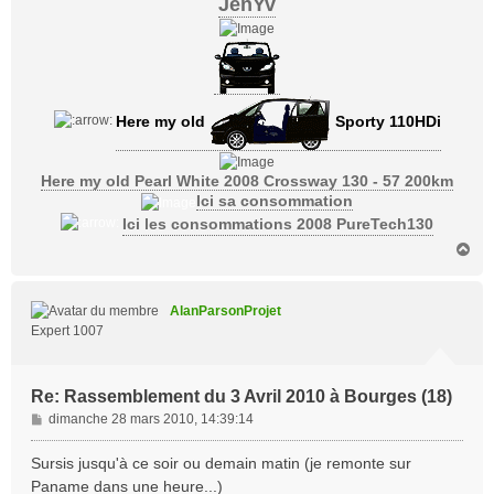
JenYv
Here my old
Sporty 110HDi
Here my old Pearl White 2008 Crossway 130 - 57 200km
Ici sa consommation
Ici les consommations 2008 PureTech130
H
a
u
t
AlanParsonProjet
Expert 1007
Re: Rassemblement du 3 Avril 2010 à Bourges (18)
M
dimanche 28 mars 2010, 14:39:14
e
s
Sursis jusqu'à ce soir ou demain matin (je remonte sur
s
Paname dans une heure...)