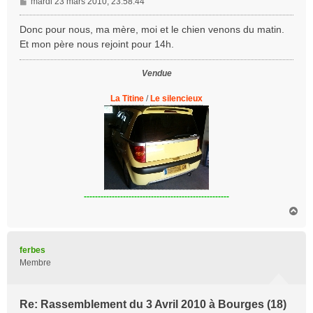
M
mardi 23 mars 2010, 23:58:44
e
s
Donc pour nous, ma mère, moi et le chien venons du matin.
s
Et mon père nous rejoint pour 14h.
a
g
Vendue
e
La Titine
/
Le silencieux
----------------------------------------------------
H
a
u
t
ferbes
Membre
Re: Rassemblement du 3 Avril 2010 à Bourges (18)