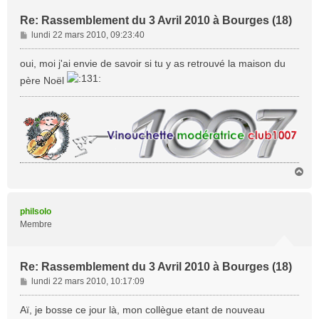
Re: Rassemblement du 3 Avril 2010 à Bourges (18)
M
lundi 22 mars 2010, 09:23:40
e
s
oui, moi j'ai envie de savoir si tu y as retrouvé la maison du
s
père Noël
a
g
e
H
a
u
t
philsolo
Membre
Re: Rassemblement du 3 Avril 2010 à Bourges (18)
M
lundi 22 mars 2010, 10:17:09
e
s
Aï, je bosse ce jour là, mon collègue etant de nouveau
s