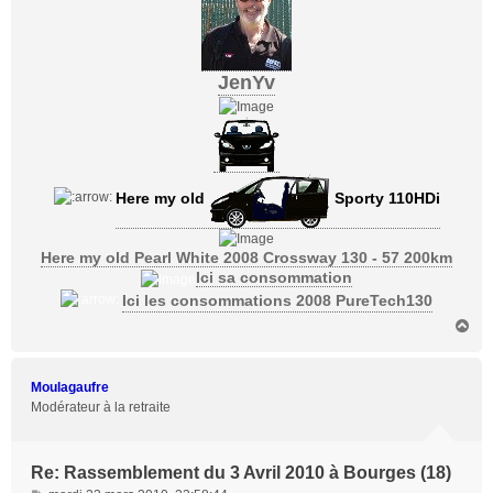
JenYv
Here my old
Sporty 110HDi
Here my old Pearl White 2008 Crossway 130 - 57 200km
Ici sa consommation
Ici les consommations 2008 PureTech130
H
a
u
t
Moulagaufre
Modérateur à la retraite
Re: Rassemblement du 3 Avril 2010 à Bourges (18)