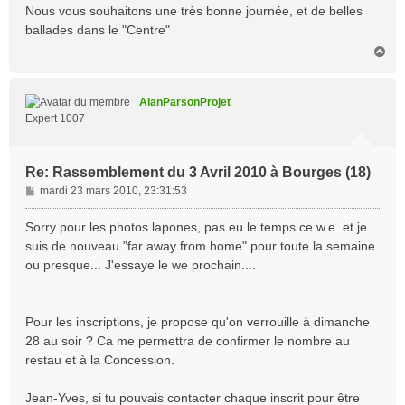
Nous vous souhaitons une très bonne journée, et de belles
ballades dans le "Centre"
H
a
u
t
AlanParsonProjet
Expert 1007
Re: Rassemblement du 3 Avril 2010 à Bourges (18)
M
mardi 23 mars 2010, 23:31:53
e
s
Sorry pour les photos lapones, pas eu le temps ce w.e. et je
s
suis de nouveau "far away from home" pour toute la semaine
a
ou presque... J'essaye le we prochain....
g
e
Pour les inscriptions, je propose qu'on verrouille à dimanche
28 au soir ? Ca me permettra de confirmer le nombre au
restau et à la Concession.
Jean-Yves, si tu pouvais contacter chaque inscrit pour être