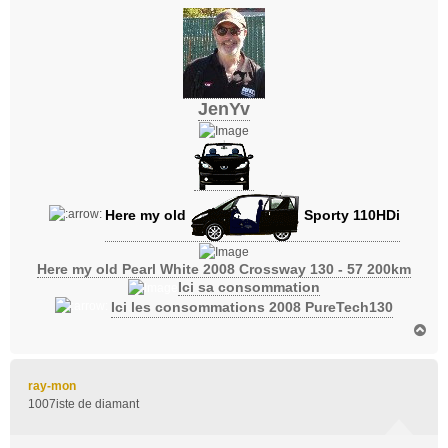
g
e
JenYv
Here my old
Sporty 110HDi
Here my old Pearl White 2008 Crossway 130 - 57 200km
Ici sa consommation
Ici les consommations 2008 PureTech130
H
a
u
t
ray-mon
1007iste de diamant