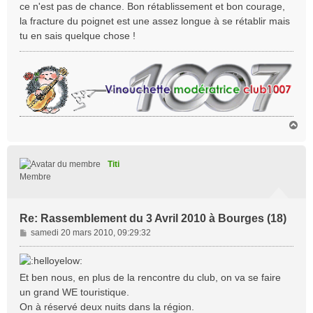
s
ce n'est pas de chance. Bon rétablissement et bon courage,
s
la fracture du poignet est une assez longue à se rétablir mais
a
tu en sais quelque chose !
g
e
H
a
u
t
Titi
Membre
Re: Rassemblement du 3 Avril 2010 à Bourges (18)
M
samedi 20 mars 2010, 09:29:32
e
s
s
Et ben nous, en plus de la rencontre du club, on va se faire
a
un grand WE touristique.
g
On à réservé deux nuits dans la région.
e