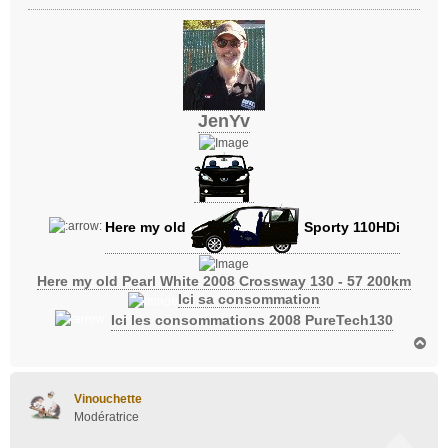
JenYv
Here my old
Sporty 110HDi
Here my old Pearl White 2008 Crossway 130 - 57 200km
Ici sa consommation
Ici les consommations 2008 PureTech130
H
a
u
t
Vinouchette
Modératrice