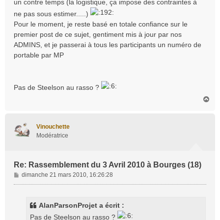
un contre temps (la logistique, ça impose des contraintes à
ne pas sous estimer.....)
Pour le moment, je reste basé en totale confiance sur le
premier post de ce sujet, gentiment mis à jour par nos
ADMINS, et je passerai à tous les participants un numéro de
portable par MP
Pas de Steelson au rasso ?
H
a
u
t
Vinouchette
Modératrice
Re: Rassemblement du 3 Avril 2010 à Bourges (18)
M
dimanche 21 mars 2010, 16:26:28
e
s
s
AlanParsonProjet a écrit :
a
Pas de Steelson au rasso ?
g