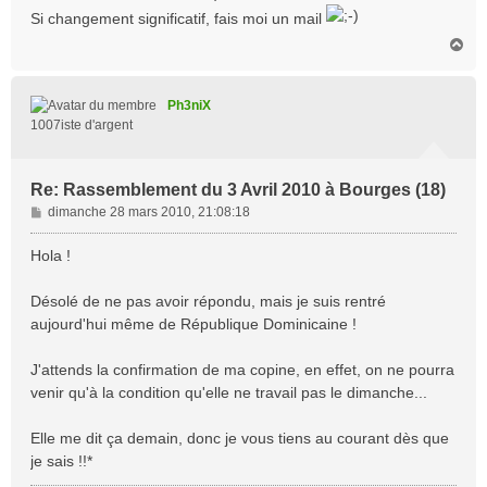
a
Si changement significatif, fais moi un mail
g
e
H
a
u
t
Ph3niX
1007iste d'argent
Re: Rassemblement du 3 Avril 2010 à Bourges (18)
M
dimanche 28 mars 2010, 21:08:18
e
s
Hola !
s
a
Désolé de ne pas avoir répondu, mais je suis rentré
g
aujourd'hui même de République Dominicaine !
e
J'attends la confirmation de ma copine, en effet, on ne pourra
venir qu'à la condition qu'elle ne travail pas le dimanche...
Elle me dit ça demain, donc je vous tiens au courant dès que
je sais !!*