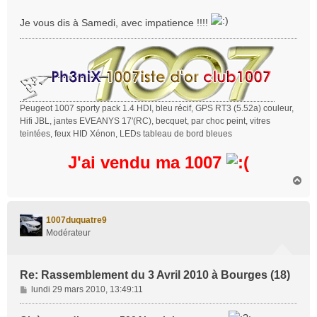
e
Je vous dis à Samedi, avec impatience !!!!
Peugeot 1007 sporty pack 1.4 HDI, bleu récif, GPS RT3 (5.52a) couleur,
Hifi JBL, jantes EVEANYS 17'(RC), becquet, par choc peint, vitres
teintées, feux HID Xénon, LEDs tableau de bord bleues
J'ai vendu ma 1007
H
a
u
t
1007duquatre9
Modérateur
Re: Rassemblement du 3 Avril 2010 à Bourges (18)
M
lundi 29 mars 2010, 13:49:11
e
s