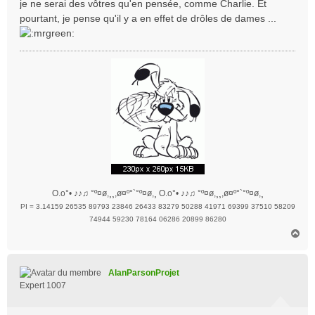
je ne serai des vôtres qu'en pensée, comme Charlie. Et
g
pourtant, je pense qu'il y a en effet de drôles de dames ...
e
O.o°• ♪♪♫ °º¤ø,¸¸,ø¤º°`°º¤ø,¸ O.o°• ♪♪♫ °º¤ø,¸¸,ø¤º°`°º¤ø,¸
PI = 3.14159 26535 89793 23846 26433 83279 50288 41971 69399 37510 58209
74944 59230 78164 06286 20899 86280
H
a
u
t
AlanParsonProjet
Expert 1007