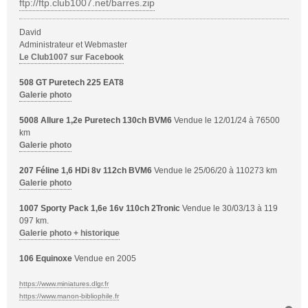
ftp://ftp.club1007.net/barres.zip
David
Administrateur et Webmaster
Le Club1007 sur Facebook
508 GT Puretech 225 EAT8
Galerie photo
5008 Allure 1,2e Puretech 130ch BVM6
Vendue le 12/01/24 à 76500
km
Galerie photo
207 Féline 1,6 HDi 8v 112ch BVM6
Vendue le 25/06/20 à 110273 km
Galerie photo
1007 Sporty Pack 1,6e 16v 110ch 2Tronic
Vendue le 30/03/13 à 119
097 km.
Galerie photo + historique
106 Equinoxe
Vendue en 2005
https://www.miniatures.dlgr.fr
https://www.manon-bibliophile.fr