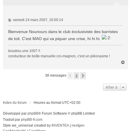
M
samedi 24 mars 2007, 16:00:14
e
s
Bienvenue Nounours dans le club éxclusiviste des barristes
s
de toit. C'est MAO qui va piquer une crise, hi hi hi.
a
g
boudiou une 1007 !!
e
conducteur de boîte manuelle cro-magnon, c'est un pléonasme !
H
a
u
1
2
Suivante
38 messages
t
Aller à
Index du forum
Heures au format
UTC+02:00
Développé par
phpBB
® Forum Software © phpBB Limited
Traduit par
phpBB-fr.com
Style we_universal created by
INVENTEA
|
nextgen