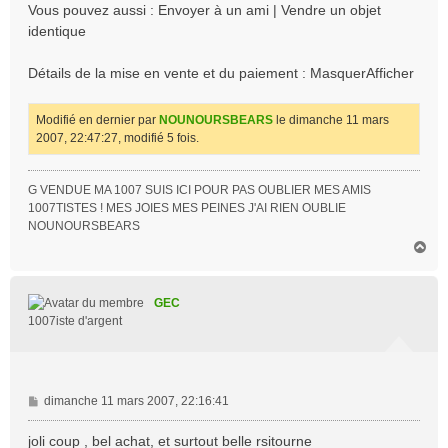
Vous pouvez aussi : Envoyer à un ami | Vendre un objet
identique
Détails de la mise en vente et du paiement : MasquerAfficher
Modifié en dernier par
NOUNOURSBEARS
le dimanche 11 mars
2007, 22:47:27, modifié 5 fois.
G VENDUE MA 1007 SUIS ICI POUR PAS OUBLIER MES AMIS
1007TISTES ! MES JOIES MES PEINES J'AI RIEN OUBLIE
NOUNOURSBEARS
H
a
u
t
GEC
1007iste d'argent
M
dimanche 11 mars 2007, 22:16:41
e
s
joli coup , bel achat, et surtout belle rsitourne