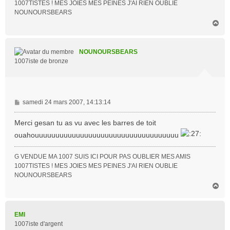
1007TISTES ! MES JOIES MES PEINES J'AI RIEN OUBLIE
NOUNOURSBEARS
H
a
u
t
NOUNOURSBEARS
1007iste de bronze
M
samedi 24 mars 2007, 14:13:14
e
s
Merci gesan tu as vu avec les barres de toit
s
ouahouuuuuuuuuuuuuuuuuuuuuuuuuuuuuuuuuuu
a
g
G VENDUE MA 1007 SUIS ICI POUR PAS OUBLIER MES AMIS
e
1007TISTES ! MES JOIES MES PEINES J'AI RIEN OUBLIE
NOUNOURSBEARS
H
a
u
t
EMI
1007iste d'argent