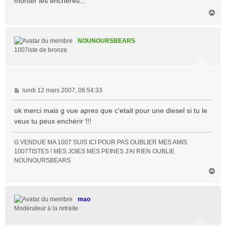
monter les enchères...
g
H
e
a
u
t
NOUNOURSBEARS
1007iste de bronze
M
lundi 12 mars 2007, 06:54:33
e
s
ok merci mais g vue apres que c'etait pour une diesel si tu le
s
veux tu peux enchérir !!!
a
g
G VENDUE MA 1007 SUIS ICI POUR PAS OUBLIER MES AMIS
e
1007TISTES ! MES JOIES MES PEINES J'AI RIEN OUBLIE
NOUNOURSBEARS
H
a
u
t
mao
Modérateur à la retraite