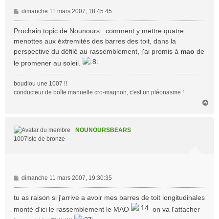
M
dimanche 11 mars 2007, 18:45:45
e
s
Prochain topic de Nounours : comment y mettre quatre
s
menottes aux éxtremités des barres des toit, dans la
a
perspective du défilé au rassemblement, j'ai promis à
mao
de
g
le promener au soleil.
e
boudiou une 1007 !!
conducteur de boîte manuelle cro-magnon, c'est un pléonasme !
H
a
u
t
NOUNOURSBEARS
1007iste de bronze
M
dimanche 11 mars 2007, 19:30:35
e
s
tu as raison si j'arrive a avoir mes barres de toit longitudinales
s
monté d'ici le rassemblement le MAO
on va l'attacher
a