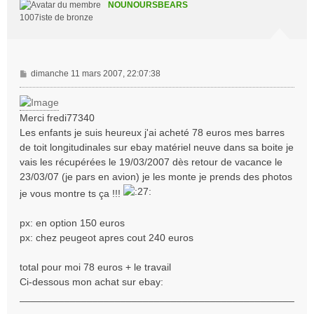
NOUNOURSBEARS
1007iste de bronze
M
dimanche 11 mars 2007, 22:07:38
e
s
s
Merci fredi77340
a
Les enfants je suis heureux j'ai acheté 78 euros mes barres
g
de toit longitudinales sur ebay matériel neuve dans sa boite je
e
vais les récupérées le 19/03/2007 dès retour de vacance le
23/03/07 (je pars en avion) je les monte je prends des photos
je vous montre ts ça !!!
px: en option 150 euros
px: chez peugeot apres cout 240 euros
total pour moi 78 euros + le travail
Ci-dessous mon achat sur ebay:
_________________________________________________
____________