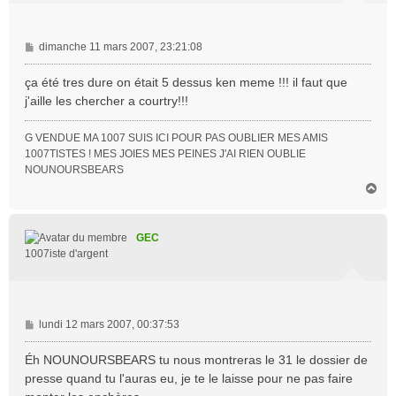
M
dimanche 11 mars 2007, 23:21:08
e
s
ça été tres dure on était 5 dessus ken meme !!! il faut que
s
j'aille les chercher a courtry!!!
a
g
G VENDUE MA 1007 SUIS ICI POUR PAS OUBLIER MES AMIS
e
1007TISTES ! MES JOIES MES PEINES J'AI RIEN OUBLIE
NOUNOURSBEARS
H
a
u
t
GEC
1007iste d'argent
M
lundi 12 mars 2007, 00:37:53
e
s
Éh NOUNOURSBEARS tu nous montreras le 31 le dossier de
s
presse quand tu l'auras eu, je te le laisse pour ne pas faire
a