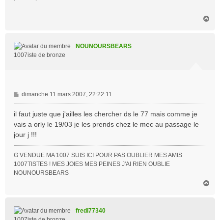
s
a
H
g
a
e
u
t
NOUNOURSBEARS
1007iste de bronze
M
dimanche 11 mars 2007, 22:22:11
e
s
il faut juste que j'ailles les chercher ds le 77 mais comme je
s
vais a orly le 19/03 je les prends chez le mec au passage le
a
jour j !!!
g
e
G VENDUE MA 1007 SUIS ICI POUR PAS OUBLIER MES AMIS
1007TISTES ! MES JOIES MES PEINES J'AI RIEN OUBLIE
NOUNOURSBEARS
H
a
u
t
fredi77340
1007iste de bronze