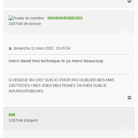
H
a
u
t
NOUNOURSBEARS
1007iste de bronze
M
dimanche 11 mars 2007, 15:45:54
e
s
merci david tres technique ts ça merci beaucoup
s
a
g
G VENDUE MA 1007 SUIS ICI POUR PAS OUBLIER MES AMIS
e
1007TISTES ! MES JOIES MES PEINES J'AI RIEN OUBLIE
NOUNOURSBEARS
H
a
u
t
EMI
1007iste d'argent