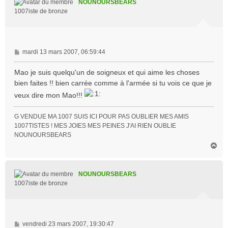
NOUNOURSBEARS
1007iste de bronze
M
mardi 13 mars 2007, 06:59:44
e
s
Mao je suis quelqu'un de soigneux et qui aime les choses
s
bien faites !! bien carrée comme à l'armée si tu vois ce que je
a
veux dire mon Mao!!!
g
e
G VENDUE MA 1007 SUIS ICI POUR PAS OUBLIER MES AMIS
1007TISTES ! MES JOIES MES PEINES J'AI RIEN OUBLIE
NOUNOURSBEARS
H
a
u
t
NOUNOURSBEARS
1007iste de bronze
M
vendredi 23 mars 2007, 19:30:47