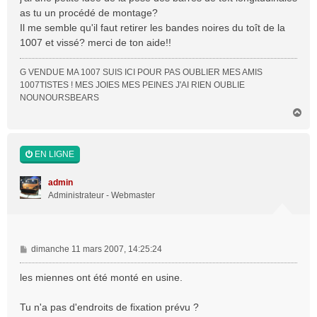
a
as tu un procédé de montage?
g
Il me semble qu'il faut retirer les bandes noires du toît de la
e
1007 et vissé? merci de ton aide!!
G VENDUE MA 1007 SUIS ICI POUR PAS OUBLIER MES AMIS
1007TISTES ! MES JOIES MES PEINES J'AI RIEN OUBLIE
NOUNOURSBEARS
H
a
u
t
EN LIGNE
admin
Administrateur - Webmaster
M
dimanche 11 mars 2007, 14:25:24
e
s
les miennes ont été monté en usine.
s
a
Tu n'a pas d'endroits de fixation prévu ?
g