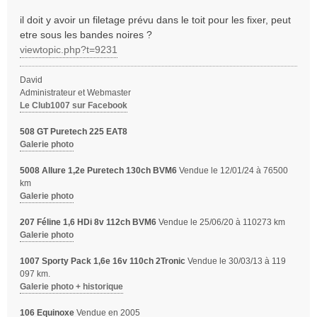
e
il doit y avoir un filetage prévu dans le toit pour les fixer, peut
etre sous les bandes noires ?
viewtopic.php?t=9231
David
Administrateur et Webmaster
Le Club1007 sur Facebook
508 GT Puretech 225 EAT8
Galerie photo
5008 Allure 1,2e Puretech 130ch BVM6
Vendue le 12/01/24 à 76500
km
Galerie photo
207 Féline 1,6 HDi 8v 112ch BVM6
Vendue le 25/06/20 à 110273 km
Galerie photo
1007 Sporty Pack 1,6e 16v 110ch 2Tronic
Vendue le 30/03/13 à 119
097 km.
Galerie photo + historique
106 Equinoxe
Vendue en 2005