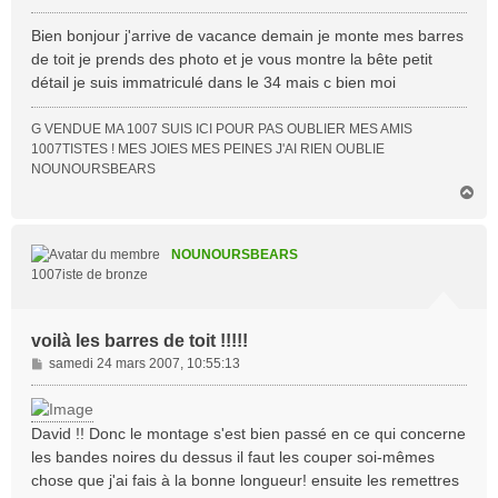
e
s
Bien bonjour j'arrive de vacance demain je monte mes barres
s
de toit je prends des photo et je vous montre la bête petit
a
détail je suis immatriculé dans le 34 mais c bien moi
g
e
G VENDUE MA 1007 SUIS ICI POUR PAS OUBLIER MES AMIS
1007TISTES ! MES JOIES MES PEINES J'AI RIEN OUBLIE
NOUNOURSBEARS
H
a
u
t
NOUNOURSBEARS
1007iste de bronze
voilà les barres de toit !!!!!
M
samedi 24 mars 2007, 10:55:13
e
s
s
David !! Donc le montage s'est bien passé en ce qui concerne
a
les bandes noires du dessus il faut les couper soi-mêmes
g
chose que j'ai fais à la bonne longueur! ensuite les remettres
e