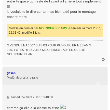
entre l'espace qui reste de l'avant à l'arriere tout simplement
!!!
je voulais te le dire car tu m'as bien aidé pour le montage
encore merci
Modifié en dernier par
NOUNOURSBEARS
le samedi 24 mars 2007,
12:31:42, modifié 1 fois.
G VENDUE MA 1007 SUIS ICI POUR PAS OUBLIER MES AMIS
1007TISTES ! MES JOIES MES PEINES J'AI RIEN OUBLIE
NOUNOURSBEARS
H
a
u
t
gesan
Modérateur à la retraite
M
samedi 24 mars 2007, 13:40:38
e
s
comme ça elle a la classe ta titine