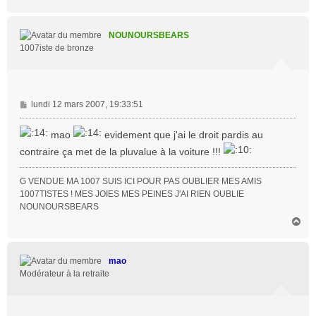
a
u
t
NOUNOURSBEARS
1007iste de bronze
M
lundi 12 mars 2007, 19:33:51
e
s
mao
evidement que j'ai le droit pardis au
s
contraire ça met de la pluvalue à la voiture !!!
a
g
e
G VENDUE MA 1007 SUIS ICI POUR PAS OUBLIER MES AMIS
1007TISTES ! MES JOIES MES PEINES J'AI RIEN OUBLIE
NOUNOURSBEARS
H
a
u
t
mao
Modérateur à la retraite