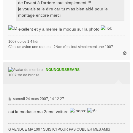
de l'avant à l'arriere tout simplement !!!
je voulais te le dire car tu m'as bien aidé pour le
montage encore merci
exellent et y a meme la modus sur la photo
1007 dolce 1.4 hdi
C'est un avion une roquette ?Nan c'est tout simplement une 1007....
H
a
u
t
NOUNOURSBEARS
1007iste de bronze
M
samedi 24 mars 2007, 14:12:27
e
s
oui la modus c ma 2eme voiture
s
a
g
G VENDUE MA 1007 SUIS ICI POUR PAS OUBLIER MES AMIS
e