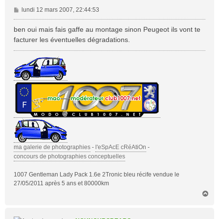
M
lundi 12 mars 2007, 22:44:53
e
s
ben oui mais fais gaffe au montage sinon Peugeot ils vont te
s
facturer les éventuelles dégradations.
a
g
e
ma galerie de photographies
-
l'eSpAcE cRéAtiOn
-
concours de photographies conceptuelles
1007 Gentleman Lady Pack 1.6e 2Tronic bleu récife vendue le
27/05/2011 après 5 ans et 80000km
H
a
u
t