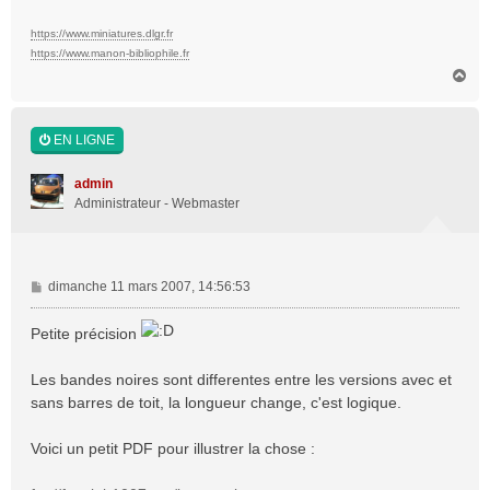
https://www.miniatures.dlgr.fr
https://www.manon-bibliophile.fr
H
a
u
t
EN LIGNE
admin
Administrateur - Webmaster
M
dimanche 11 mars 2007, 14:56:53
e
s
Petite précision
s
a
Les bandes noires sont differentes entre les versions avec et
g
sans barres de toit, la longueur change, c'est logique.
e
Voici un petit PDF pour illustrer la chose :