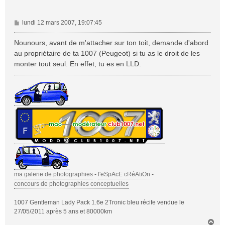
M
lundi 12 mars 2007, 19:07:45
e
s
Nounours, avant de m'attacher sur ton toit, demande d'abord
s
au propriétaire de ta 1007 (Peugeot) si tu as le droit de les
a
monter tout seul. En effet, tu es en LLD.
g
e
ma galerie de photographies
-
l'eSpAcE cRéAtiOn
-
concours de photographies conceptuelles
1007 Gentleman Lady Pack 1.6e 2Tronic bleu récife vendue le
27/05/2011 après 5 ans et 80000km
H