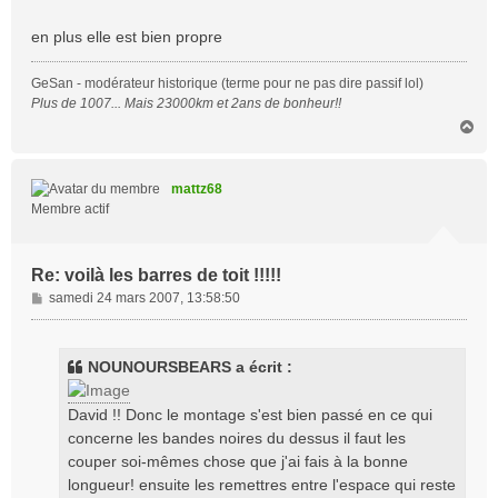
s
a
en plus elle est bien propre
g
e
GeSan - modérateur historique (terme pour ne pas dire passif lol)
Plus de 1007... Mais 23000km et 2ans de bonheur!!
H
a
u
t
mattz68
Membre actif
Re: voilà les barres de toit !!!!!
M
samedi 24 mars 2007, 13:58:50
e
s
s
NOUNOURSBEARS a écrit :
a
g
David !! Donc le montage s'est bien passé en ce qui
e
concerne les bandes noires du dessus il faut les
couper soi-mêmes chose que j'ai fais à la bonne
longueur! ensuite les remettres entre l'espace qui reste