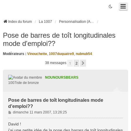
Index du forum
La 1007
Personnalisation (Accessoires, Tuning, ...)
Pose de barres de toît longitudinales
mode d'emploi??
Modérateurs :
Vinouchette
,
1007duquatre9
,
nubnub54
1
2
Suivante
38 messages
NOUNOURSBEARS
1007iste de bronze
Pose de barres de toît longitudinales mode
d'emploi??
M
dimanche 11 mars 2007, 13:26:25
e
s
David !
s
j'ai une petite idée de la pose des barres de toît longitudinales