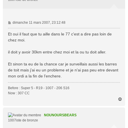
M
dimanche 11 mars 2007, 23:12:48
e
s
Et oui il faut que tu aille dans le 77 c'est a dire pas loin de
s
chez moi.
a
g
il doit y avoir 30km entre chez moi et la ou tu doit aller.
e
Et sinon ta eu de la chance car je surveillais aussi les barres
de toit mais j'ai eu un probleme et je n'ai pas peu etre devant
mon ordi a la fin de l'enchere.
Before : Super 5 - R19 - 1007 - 206 S16
Now : 307 CC
H
a
u
t
NOUNOURSBEARS
1007iste de bronze