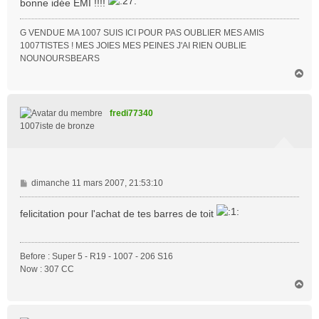
bonne idée EMI !!!!
g
e
G VENDUE MA 1007 SUIS ICI POUR PAS OUBLIER MES AMIS
1007TISTES ! MES JOIES MES PEINES J'AI RIEN OUBLIE
NOUNOURSBEARS
H
a
u
t
fredi77340
1007iste de bronze
M
dimanche 11 mars 2007, 21:53:10
e
s
felicitation pour l'achat de tes barres de toit
s
a
g
Before : Super 5 - R19 - 1007 - 206 S16
e
Now : 307 CC
H
a
u
t