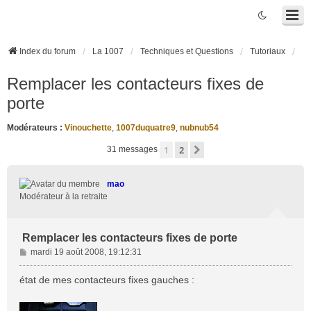
Index du forum
La 1007
Techniques et Questions
Tutoriaux
Remplacer les contacteurs fixes de
porte
Modérateurs :
Vinouchette
,
1007duquatre9
,
nubnub54
1
2
Suivante
31 messages
mao
Modérateur à la retraite
Remplacer les contacteurs fixes de porte
M
mardi 19 août 2008, 19:12:31
e
s
état de mes contacteurs fixes gauches :
s
a