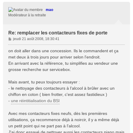
u
t
mao
Modérateur à la retraite
Re: remplacer les contacteurs fixes de porte
M
jeudi 21 août 2008, 18:30:41
e
s
on doit aller dans une concession. Ils le commandent et ça
s
met deux à trois jours pour arriver selon l'endroit.
a
En arrivant avec la référence, tu simplifies au vendeur une
g
grosse recherche sur servicebox.
e
Mais avant, tu peux toujours essayer :
- le nettoyage des contacteurs à l'alcool à brûler avec un
chiffon en coton ( bien frotter, c'est assez fastidieux )
-
une réintitialisation du BSI
Avec mes contacteurs fixes neufs, dès les premières
utilisations, ça recommence déjà à noircir, il y a même déjà
un petit point qui ne part pas à l'alcool.
J'ai donc essayé de nettoyer aussi les contacteurs piano mais