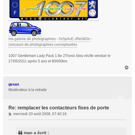
ma galerie de photographies
-
l'eSpAcE cRéAtiOn
-
concours de photographies conceptuelles
1007 Gentleman Lady Pack 1.6e 2Tronic bleu récife vendue le
27/05/2011 après 5 ans et 80000km
H
a
u
t
gesan
Modérateur à la retraite
Re: remplacer les contacteurs fixes de porte
M
mercredi 20 août 2008, 07:40:16
e
s
s
mao a écrit :