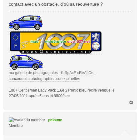
contact avec un obstacle, d'où sa réouverture ?
ma galerie de photographies
-
l'eSpAcE cRéAtiOn
-
concours de photographies conceptuelles
1007 Gentleman Lady Pack 1.6e 2Tronic bleu récife vendue le
27/05/2011 après 5 ans et 80000km
H
a
u
t
peloune
Membre