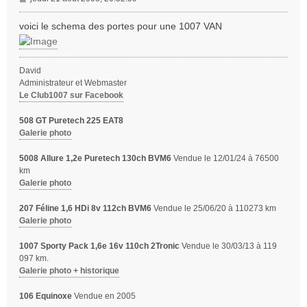
e
s
voici le schema des portes pour une 1007 VAN
s
a
g
David
e
Administrateur et Webmaster
Le Club1007 sur Facebook
508 GT Puretech 225 EAT8
Galerie photo
5008 Allure 1,2e Puretech 130ch BVM6
Vendue le 12/01/24 à 76500
km
Galerie photo
207 Féline 1,6 HDi 8v 112ch BVM6
Vendue le 25/06/20 à 110273 km
Galerie photo
1007 Sporty Pack 1,6e 16v 110ch 2Tronic
Vendue le 30/03/13 à 119
097 km.
Galerie photo + historique
106 Equinoxe
Vendue en 2005