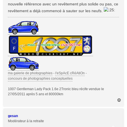
nouvelle référence avec un revêtement plus solide ou pas, ce
e
revêtement a déjà commencé à sauter sur les neufs.
ma galerie de photographies
-
l'eSpAcE cRéAtiOn
-
concours de photographies conceptuelles
1007 Gentleman Lady Pack 1.6e 2Tronic bleu récife vendue le
27/05/2011 après 5 ans et 80000km
H
a
u
t
gesan
Modérateur à la retraite