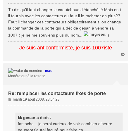
e
s
Tu dis qu'il faut changer le caoutchouc d'étanchéité.Mais es-t-
s
il fournis avec les contacteurs ou faut il le racheter en plus??
a
Faut il changer ces contacteurs obligatoirement si on change
g
la commande de la porte qui a décidé gesan à vendre sa
e
1007 ( je ne me souviens plus du nom...
)
Je suis anticonformiste, je suis 1007iste
H
a
u
t
mao
Modérateur à la retraite
Re: remplacer les contacteurs fixes de porte
M
mardi 19 août 2008, 23:54:23
e
s
s
gesan a écrit :
a
fastoche... je serai curieux de voir combien d'heure
g
peugeot t'aurai facuré pour faire ça...........
e