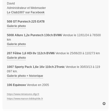
David
e
Administrateur et Webmaster
Le Club1007 sur Facebook
508 GT Puretech 225 EAT8
Galerie photo
5008 Allure 1,2e Puretech 130ch BVM6
Vendue le 12/01/24 à 76500
km
Galerie photo
207 Féline 1,6 HDi 8v 112ch BVM6
Vendue le 25/06/20 à 110273 km
Galerie photo
1007 Sporty Pack 1,6e 16v 110ch 2Tronic
Vendue le 30/03/13 à 119
097 km.
Galerie photo + historique
106 Equinoxe
Vendue en 2005
https://www.miniatures.dlgr.fr
https://www.manon-bibliophile.fr
H
a