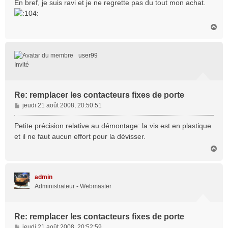
En bref, je suis ravi et je ne regrette pas du tout mon achat.
H
a
u
t
user99
Invité
Re: remplacer les contacteurs fixes de porte
M
jeudi 21 août 2008, 20:50:51
e
s
Petite précision relative au démontage: la vis est en plastique
s
et il ne faut aucun effort pour la dévisser.
a
H
g
a
e
u
t
admin
Administrateur - Webmaster
Re: remplacer les contacteurs fixes de porte
M
jeudi 21 août 2008, 20:52:59