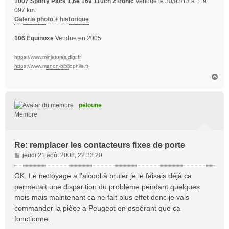
1007 Sporty Pack 1,6e 16v 110ch 2Tronic
Vendue le 30/03/13 à 119
097 km.
Galerie photo + historique
106 Equinoxe
Vendue en 2005
https://www.miniatures.dlgr.fr
https://www.manon-bibliophile.fr
H
a
u
t
peloune
Membre
Re: remplacer les contacteurs fixes de porte
M
jeudi 21 août 2008, 22:33:20
e
s
OK. Le nettoyage a l’alcool à bruler je le faisais déjà ca
s
permettait une disparition du problème pendant quelques
a
mois mais maintenant ca ne fait plus effet donc je vais
g
commander la pièce a Peugeot en espérant que ca
e
fonctionne.