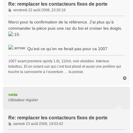
Re: remplacer les contacteurs fixes de porte
M
vendredi 22 août 2008, 23:20:16
e
s
Merci pour la confirmation de la référence. J’ai plus qu’à
s
commander la pièce puis une raz du bsi et croiser les doigts.
a
g
e
Qu’est ce qu’on ne ferait pas pour ca 1007
1007 avant premiere sporty 1.6L 110ch, noir obsidien. Interieur
bidultruc, Et un volant cuir qui c’est tout plissé et aussi une portière qui
touche la carrosserie a l’ouverture … la poisse.
H
a
u
t
sonia
Utilisateur régulier
Re: remplacer les contacteurs fixes de porte
M
samedi 23 août 2008, 19:03:42
e