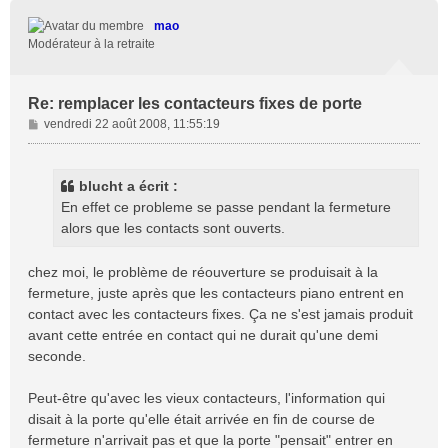
u
t
mao
Modérateur à la retraite
Re: remplacer les contacteurs fixes de porte
M
vendredi 22 août 2008, 11:55:19
e
s
s
blucht a écrit :
a
En effet ce probleme se passe pendant la fermeture
g
alors que les contacts sont ouverts.
e
chez moi, le problème de réouverture se produisait à la
fermeture, juste après que les contacteurs piano entrent en
contact avec les contacteurs fixes. Ça ne s'est jamais produit
avant cette entrée en contact qui ne durait qu'une demi
seconde.
Peut-être qu'avec les vieux contacteurs, l'information qui
disait à la porte qu'elle était arrivée en fin de course de
fermeture n'arrivait pas et que la porte "pensait" entrer en