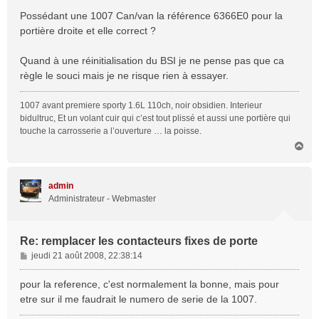
Possédant une 1007 Can/van la référence 6366E0 pour la
portière droite et elle correct ?
Quand à une réinitialisation du BSI je ne pense pas que ca
règle le souci mais je ne risque rien à essayer.
1007 avant premiere sporty 1.6L 110ch, noir obsidien. Interieur
bidultruc, Et un volant cuir qui c’est tout plissé et aussi une portière qui
touche la carrosserie a l’ouverture … la poisse.
H
a
u
t
admin
Administrateur - Webmaster
Re: remplacer les contacteurs fixes de porte
M
jeudi 21 août 2008, 22:38:14
e
s
pour la reference, c'est normalement la bonne, mais pour
s
etre sur il me faudrait le numero de serie de la 1007.
a
g