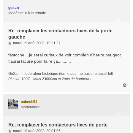
u
t
gesan
Modérateur à la retraite
Re: remplacer les contacteurs fixes de la porte
gauche
M
mardi 19 août 2008, 19:31:27
e
s
fastoche... je serai curieux de voir combien d'heure peugeot
s
t'aurai facuré pour faire ça...........
a
g
GeSan - modérateur historique (terme pour ne pas dire passif lol)
e
Plus de 1007... Mais 23000km et 2ans de bonheur!!
H
a
u
t
nubnub54
Modérateur
Re: remplacer les contacteurs fixes de porte
M
mardi 19 août 2008, 20:01:06