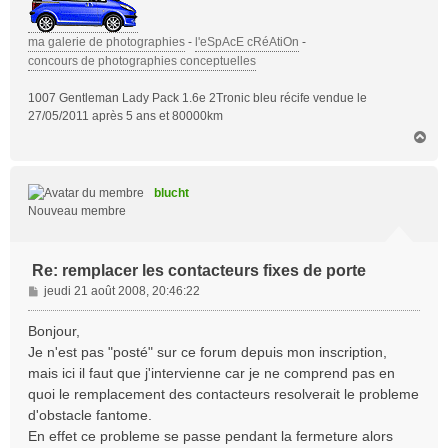
ma galerie de photographies
-
l'eSpAcE cRéAtiOn
-
concours de photographies conceptuelles
1007 Gentleman Lady Pack 1.6e 2Tronic bleu récife vendue le
27/05/2011 après 5 ans et 80000km
H
a
u
t
blucht
Nouveau membre
Re: remplacer les contacteurs fixes de porte
M
jeudi 21 août 2008, 20:46:22
e
s
Bonjour,
s
Je n'est pas "posté" sur ce forum depuis mon inscription,
a
mais ici il faut que j'intervienne car je ne comprend pas en
g
quoi le remplacement des contacteurs resolverait le probleme
e
d'obstacle fantome.
En effet ce probleme se passe pendant la fermeture alors