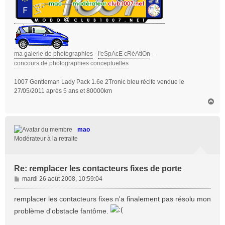
ma galerie de photographies
-
l'eSpAcE cRéAtiOn
-
concours de photographies conceptuelles
1007 Gentleman Lady Pack 1.6e 2Tronic bleu récife vendue le
27/05/2011 après 5 ans et 80000km
H
a
u
t
mao
Modérateur à la retraite
Re: remplacer les contacteurs fixes de porte
M
mardi 26 août 2008, 10:59:04
e
s
remplacer les contacteurs fixes n'a finalement pas résolu mon
s
problème d'obstacle fantôme.
a
g