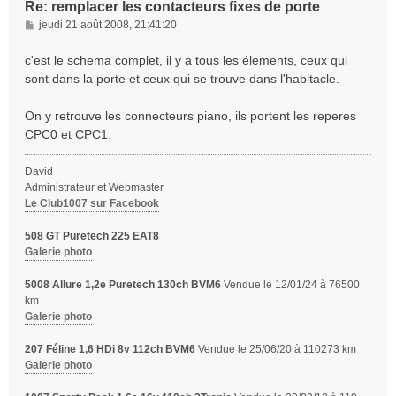
Re: remplacer les contacteurs fixes de porte
M
jeudi 21 août 2008, 21:41:20
e
s
c'est le schema complet, il y a tous les élements, ceux qui
s
sont dans la porte et ceux qui se trouve dans l'habitacle.
a
g
On y retrouve les connecteurs piano, ils portent les reperes
e
CPC0 et CPC1.
David
Administrateur et Webmaster
Le Club1007 sur Facebook
508 GT Puretech 225 EAT8
Galerie photo
5008 Allure 1,2e Puretech 130ch BVM6
Vendue le 12/01/24 à 76500
km
Galerie photo
207 Féline 1,6 HDi 8v 112ch BVM6
Vendue le 25/06/20 à 110273 km
Galerie photo