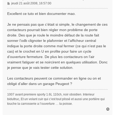
M
jeudi 21 août 2008, 16:57:00
e
s
Excellent ce tuto et bien documenter mao.
s
a
Je ne pensais pas que c’était si simple, le changement de ces
g
contacteurs pourrait bien régler mon problème de porte
e
droite. Des que je roule le moindre défaut de la route fait
sonner l’odb clignoter le plafonnier et l’afficheur central
indique la porte droite comme mal fermer (ce qui n’est pas le
cas) et le crochet en U en profite pour faire un cycle
d’ouverture fermeture. De plus les contacteurs on l’air
vraiment fatiguer et se noircirent en quelques utilisation. Donc
je pense que je vais tester cette solution.
Les contacteurs peuvent ce commander en ligne ou on et
obligé d’aller dans un garage Peugeot ?
1007 avant premiere sporty 1.6L 110ch, noir obsidien. Interieur
bidultruc, Et un volant cuir qui c’est tout plissé et aussi une portière qui
touche la carrosserie a l’ouverture … la poisse.
H
a