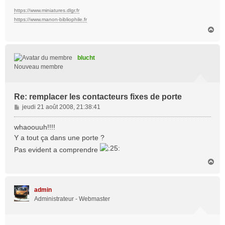
https://www.miniatures.dlgr.fr
https://www.manon-bibliophile.fr
H
a
u
t
blucht
Nouveau membre
Re: remplacer les contacteurs fixes de porte
M
jeudi 21 août 2008, 21:38:41
e
s
whaoouuh!!!!
s
Y a tout ça dans une porte ?
a
Pas evident a comprendre
g
e
H
a
u
t
admin
Administrateur - Webmaster