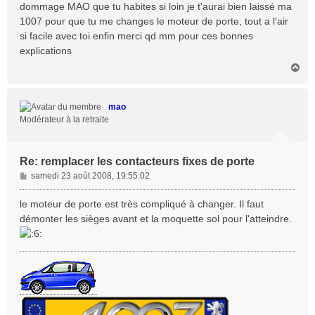
s
dommage MAO que tu habites si loin je t'aurai bien laissé ma
s
1007 pour que tu me changes le moteur de porte, tout a l'air
a
si facile avec toi enfin merci qd mm pour ces bonnes
g
explications
e
H
a
u
t
mao
Modérateur à la retraite
Re: remplacer les contacteurs fixes de porte
M
samedi 23 août 2008, 19:55:02
e
s
le moteur de porte est très compliqué à changer. Il faut
s
démonter les sièges avant et la moquette sol pour l'atteindre.
a
g
e