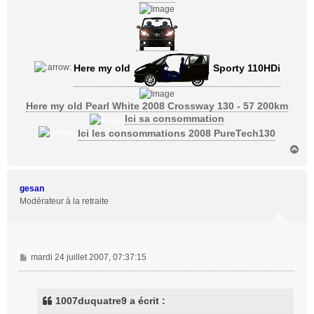
Here my old
Sporty 110HDi
Here my old Pearl White 2008 Crossway 130 - 57 200km
Ici sa consommation
Ici les consommations 2008 PureTech130
H
a
u
t
gesan
Modérateur à la retraite
M
mardi 24 juillet 2007, 07:37:15
e
s
s
1007duquatre9 a écrit :
a