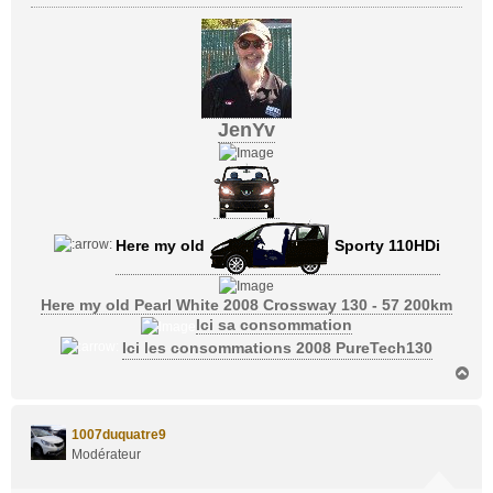
JenYv
Here my old
Sporty 110HDi
Here my old Pearl White 2008 Crossway 130 - 57 200km
Ici sa consommation
Ici les consommations 2008 PureTech130
H
a
u
t
1007duquatre9
Modérateur