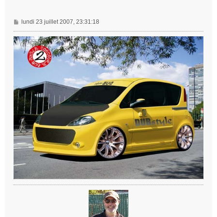
M
lundi 23 juillet 2007, 23:31:18
e
s
s
a
g
e