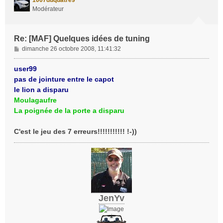
1007duquatre9
Modérateur
Re: [MAF] Quelques idées de tuning
M
dimanche 26 octobre 2008, 11:41:32
e
s
user99
s
pas de jointure entre le capot
a
le lion a disparu
g
Moulagaufre
e
La poignée de la porte a disparu
C'est le jeu des 7 erreurs!!!!!!!!!!! !-))
JenYv