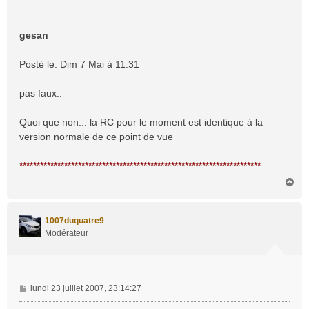
gesan
Posté le: Dim 7 Mai à 11:31
pas faux..
Quoi que non... la RC pour le moment est identique à la
version normale de ce point de vue
**********************************************************************
H
a
u
t
1007duquatre9
Modérateur
M
lundi 23 juillet 2007, 23:14:27
e