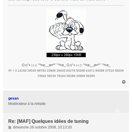
a
g
e
O.o°• ♪♪♫ °º¤ø,¸¸,ø¤º°`°º¤ø,¸ O.o°• ♪♪♫ °º¤ø,¸¸,ø¤º°`°º¤ø,¸
PI = 3.14159 26535 89793 23846 26433 83279 50288 41971 69399 37510 58209
74944 59230 78164 06286 20899 86280
H
a
u
t
gesan
Modérateur à la retraite
Re: [MAF] Quelques idées de tuning
M
dimanche 26 octobre 2008, 10:13:20