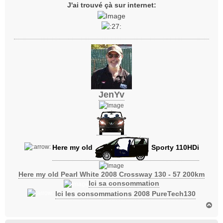
s
J'ai trouvé çà sur internet:
s
a
g
e
JenYv
Here my old
Sporty 110HDi
Here my old Pearl White 2008 Crossway 130 - 57 200km
Ici sa consommation
Ici les consommations 2008 PureTech130
H
a
u