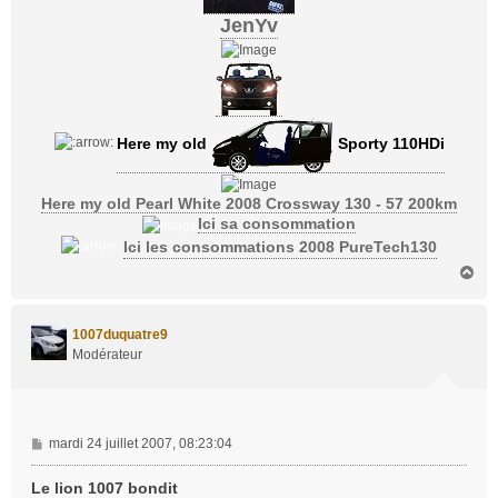
JenYv
Here my old
Sporty 110HDi
Here my old Pearl White 2008 Crossway 130 - 57 200km
Ici sa consommation
Ici les consommations 2008 PureTech130
H
a
u
t
1007duquatre9
Modérateur
M
mardi 24 juillet 2007, 08:23:04
e
s
Le lion 1007 bondit