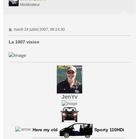
Modérateur
M
mardi 24 juillet 2007, 08:24:30
e
s
La 1007 vision
s
a
g
e
JenYv
Here my old
Sporty 110HDi