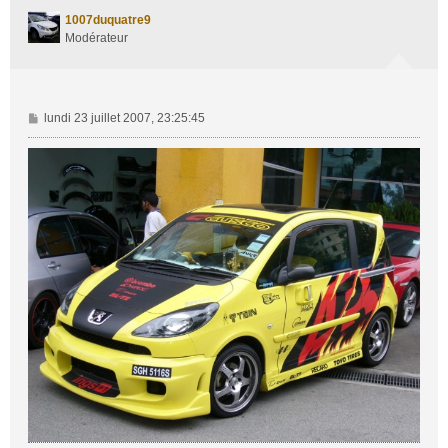
t
1007duquatre9
Modérateur
M
lundi 23 juillet 2007, 23:25:45
e
s
s
a
g
e