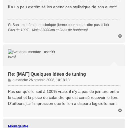
e
s
il a un peu extrémisé les apendices stylistique de son auto^^
s
a
g
GeSan - modérateur historique (terme pour ne pas dire passif lol)
e
Plus de 1007... Mais 23000km et 2ans de bonheur!!
H
a
u
t
user99
Invité
Re: [MAF] Quelques idées de tuning
M
dimanche 26 octobre 2008, 10:18:13
e
s
Pas sur qu'elle soit à 100% vraie: il n'y a pas de jointure entre
s
le capot et la piece de calandre qui est censé recevoir le lion.
a
D'ailleurs j'ai l'impression que le lion a disparu logiciellement.
g
H
e
a
u
t
Moulagaufre