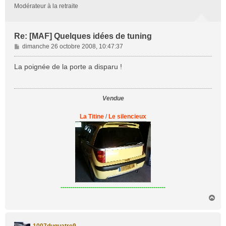
Modérateur à la retraite
Re: [MAF] Quelques idées de tuning
M
dimanche 26 octobre 2008, 10:47:37
e
s
La poignée de la porte a disparu !
s
a
g
Vendue
e
La Titine
/
Le silencieux
----------------------------------------------------
H
a
u
t