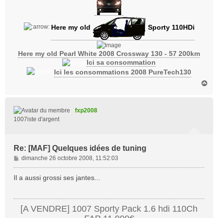
Here my old
Sporty 110HDi
Here my old Pearl White 2008 Crossway 130 - 57 200km
Ici sa consommation
Ici les consommations 2008 PureTech130
H
a
u
t
fxp2008
1007iste d'argent
Re: [MAF] Quelques idées de tuning
M
dimanche 26 octobre 2008, 11:52:03
e
s
Il a aussi grossi ses jantes...
s
a
g
[A VENDRE] 1007 Sporty Pack 1.6 hdi 110Ch
e