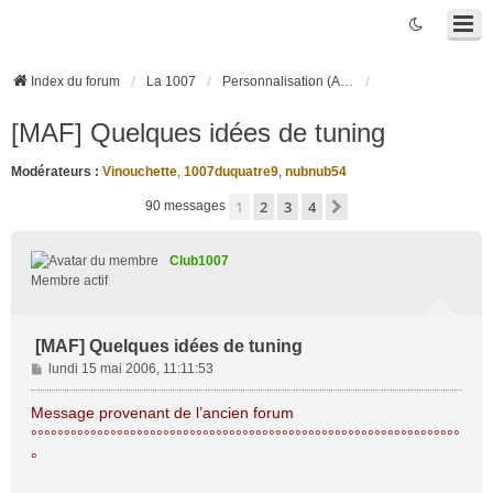
Index du forum
La 1007
Personnalisation (Accessoires, Tuning, ...)
[MAF] Quelques idées de tuning
Modérateurs :
Vinouchette
,
1007duquatre9
,
nubnub54
1
2
3
4
Suivante
90 messages
Club1007
Membre actif
[MAF] Quelques idées de tuning
M
lundi 15 mai 2006, 11:11:53
e
s
Message provenant de l’ancien forum
s
°°°°°°°°°°°°°°°°°°°°°°°°°°°°°°°°°°°°°°°°°°°°°°°°°°°°°°°°°°°°°°°°°
a
°
g
e