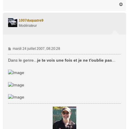
H
a
u
t
1007duquatre9
Modérateur
M
mardi 24 juillet 2007, 08:20:28
e
s
Dans le genre...
je te vois une fois et je ne t'oublie pas
...
s
a
g
e