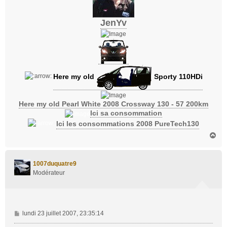
JenYv
Here my old
Sporty 110HDi
Here my old Pearl White 2008 Crossway 130 - 57 200km
Ici sa consommation
Ici les consommations 2008 PureTech130
H
a
u
t
1007duquatre9
Modérateur
M
lundi 23 juillet 2007, 23:35:14
e