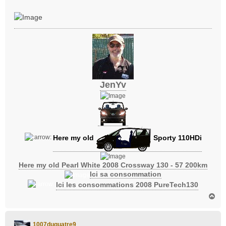
s
a
g
e
JenYv
Here my old
Sporty 110HDi
Here my old Pearl White 2008 Crossway 130 - 57 200km
Ici sa consommation
Ici les consommations 2008 PureTech130
H
a
u
t
1007duquatre9