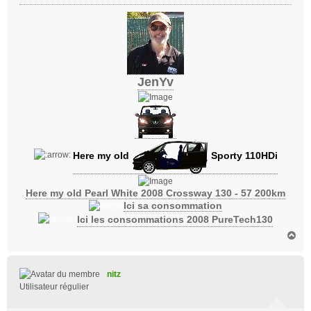
JenYv
Here my old
Sporty 110HDi
Here my old Pearl White 2008 Crossway 130 - 57 200km
Ici sa consommation
Ici les consommations 2008 PureTech130
H
a
u
t
nitz
Utilisateur régulier