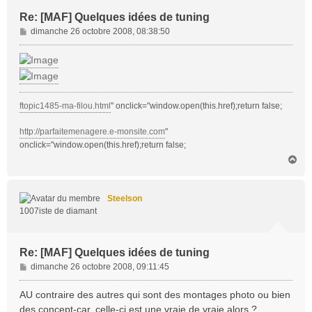
Re: [MAF] Quelques idées de tuning
M
dimanche 26 octobre 2008, 08:38:50
e
s
s
a
g
ftopic1485-ma-filou.html
" onclick="window.open(this.href);return false;
e
http://parfaitemenagere.e-monsite.com
"
onclick="window.open(this.href);return false;
H
a
u
t
Steelson
1007iste de diamant
Re: [MAF] Quelques idées de tuning
M
dimanche 26 octobre 2008, 09:11:45
e
s
AU contraire des autres qui sont des montages photo ou bien
s
des concept-car, celle-ci est une vraie de vraie alors ?