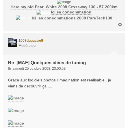
Here my old Pearl White 2008 Crossway 130 - 57 200km
Ici sa consommation
Ici les consommations 2008 PureTech130
H
a
u
t
1007duquatre9
Modérateur
Re: [MAF] Quelques idées de tuning
M
samedi 25 octobre 2008, 23:00:53
e
s
Grace aux logiciels photos l'imagination est réalisable.. je
s
viens de découvrir ça ....
a
g
e