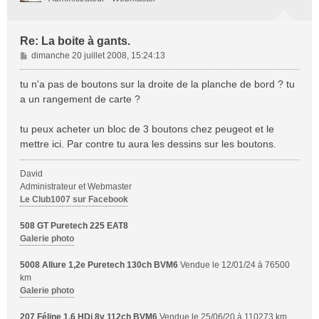
Re: La boite à gants.
M
dimanche 20 juillet 2008, 15:24:13
e
s
tu n'a pas de boutons sur la droite de la planche de bord ? tu
s
a un rangement de carte ?
a
g
tu peux acheter un bloc de 3 boutons chez peugeot et le
e
mettre ici. Par contre tu aura les dessins sur les boutons.
David
Administrateur et Webmaster
Le Club1007 sur Facebook
508 GT Puretech 225 EAT8
Galerie photo
5008 Allure 1,2e Puretech 130ch BVM6
Vendue le 12/01/24 à 76500
km
Galerie photo
207 Féline 1,6 HDi 8v 112ch BVM6
Vendue le 25/06/20 à 110273 km