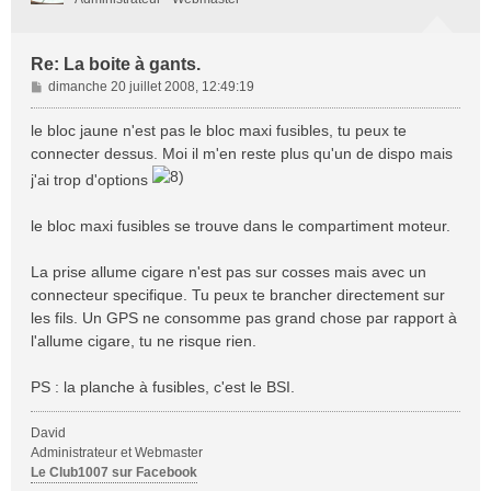
Re: La boite à gants.
M
dimanche 20 juillet 2008, 12:49:19
e
s
le bloc jaune n'est pas le bloc maxi fusibles, tu peux te
s
connecter dessus. Moi il m'en reste plus qu'un de dispo mais
a
j'ai trop d'options
g
e
le bloc maxi fusibles se trouve dans le compartiment moteur.
La prise allume cigare n'est pas sur cosses mais avec un
connecteur specifique. Tu peux te brancher directement sur
les fils. Un GPS ne consomme pas grand chose par rapport à
l'allume cigare, tu ne risque rien.
PS : la planche à fusibles, c'est le BSI.
David
Administrateur et Webmaster
Le Club1007 sur Facebook