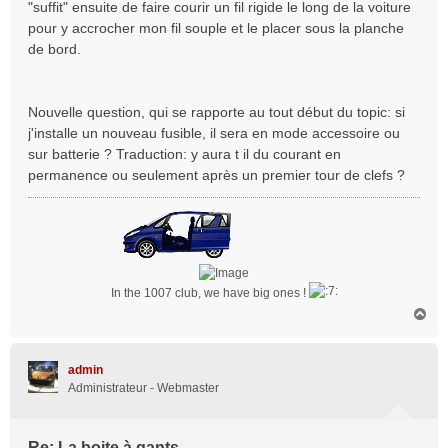
"suffit" ensuite de faire courir un fil rigide le long de la voiture
pour y accrocher mon fil souple et le placer sous la planche
de bord.
Nouvelle question, qui se rapporte au tout début du topic: si
j'installe un nouveau fusible, il sera en mode accessoire ou
sur batterie ? Traduction: y aura t il du courant en
permanence ou seulement après un premier tour de clefs ?
In the 1007 club, we have big ones !
H
a
u
t
admin
Administrateur - Webmaster
Re: La boite à gants.