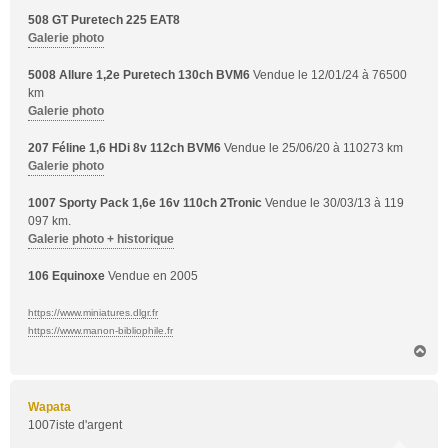
508 GT Puretech 225 EAT8
Galerie photo
5008 Allure 1,2e Puretech 130ch BVM6
Vendue le 12/01/24 à 76500
km
Galerie photo
207 Féline 1,6 HDi 8v 112ch BVM6
Vendue le 25/06/20 à 110273 km
Galerie photo
1007 Sporty Pack 1,6e 16v 110ch 2Tronic
Vendue le 30/03/13 à 119
097 km.
Galerie photo + historique
106 Equinoxe
Vendue en 2005
https://www.miniatures.dlgr.fr
https://www.manon-bibliophile.fr
H
a
u
t
Wapata
1007iste d'argent