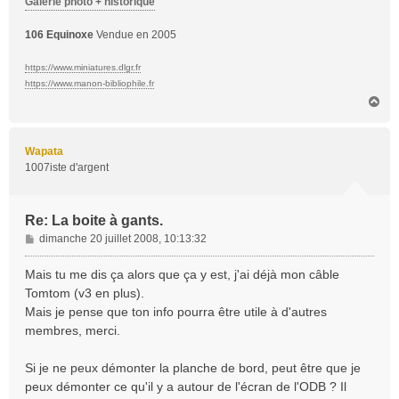
Galerie photo + historique
106 Equinoxe
Vendue en 2005
https://www.miniatures.dlgr.fr
https://www.manon-bibliophile.fr
H
a
u
t
Wapata
1007iste d'argent
Re: La boite à gants.
M
dimanche 20 juillet 2008, 10:13:32
e
s
Mais tu me dis ça alors que ça y est, j'ai déjà mon câble
s
Tomtom (v3 en plus).
a
Mais je pense que ton info pourra être utile à d'autres
g
membres, merci.
e
Si je ne peux démonter la planche de bord, peut être que je
peux démonter ce qu'il y a autour de l'écran de l'ODB ? Il