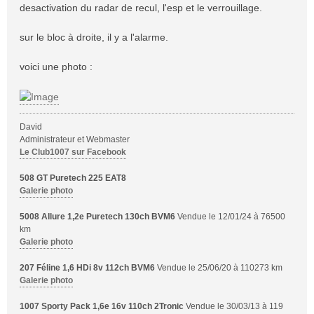
s
desactivation du radar de recul, l'esp et le verrouillage.
a
g
sur le bloc à droite, il y a l'alarme.
e
voici une photo :
David
Administrateur et Webmaster
Le Club1007 sur Facebook
508 GT Puretech 225 EAT8
Galerie photo
5008 Allure 1,2e Puretech 130ch BVM6
Vendue le 12/01/24 à 76500
km
Galerie photo
207 Féline 1,6 HDi 8v 112ch BVM6
Vendue le 25/06/20 à 110273 km
Galerie photo
1007 Sporty Pack 1,6e 16v 110ch 2Tronic
Vendue le 30/03/13 à 119