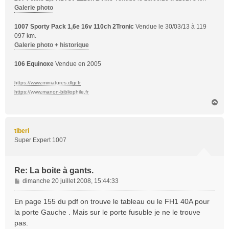
Galerie photo
1007 Sporty Pack 1,6e 16v 110ch 2Tronic
Vendue le 30/03/13 à 119
097 km.
Galerie photo + historique
106 Equinoxe
Vendue en 2005
https://www.miniatures.dlgr.fr
https://www.manon-bibliophile.fr
H
a
u
t
tiberi
Super Expert 1007
Re: La boite à gants.
M
dimanche 20 juillet 2008, 15:44:33
e
s
En page 155 du pdf on trouve le tableau ou le FH1 40A pour
s
la porte Gauche . Mais sur le porte fusuble je ne le trouve
a
pas.
g