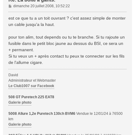
M
dimanche 20 juillet 2008, 10:52:22
e
s
est ce que tu a un toit ouvrant ? c'est assez simple de monter
s
un cable jusqu'a la haut.
a
g
pour ton alim, tout depends ou tu te branche. Si tu rajoute un
e
fusible dans le petit bloc jaune au dessus du BSI, ce sera un
+ permanent.
Si tu veux un + après contact tu peux te connecter sur les fils
de l'allume cigare.
David
Administrateur et Webmaster
Le Club1007 sur Facebook
508 GT Puretech 225 EAT8
Galerie photo
5008 Allure 1,2e Puretech 130ch BVM6
Vendue le 12/01/24 à 76500
km
Galerie photo