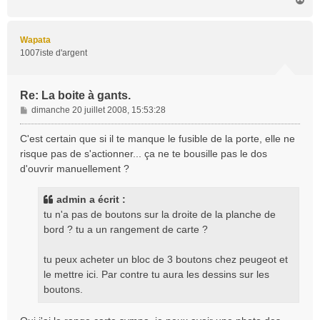
a
u
t
Wapata
1007iste d'argent
Re: La boite à gants.
M
dimanche 20 juillet 2008, 15:53:28
e
s
C'est certain que si il te manque le fusible de la porte, elle ne
s
risque pas de s'actionner... ça ne te bousille pas le dos
a
d'ouvrir manuellement ?
g
e
admin a écrit :
tu n'a pas de boutons sur la droite de la planche de
bord ? tu a un rangement de carte ?
tu peux acheter un bloc de 3 boutons chez peugeot et
le mettre ici. Par contre tu aura les dessins sur les
boutons.