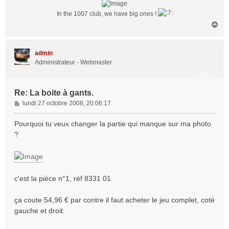
In the 1007 club, we have big ones !
H
a
u
t
admin
Administrateur - Webmaster
Re: La boite à gants.
M
lundi 27 octobre 2008, 20:06:17
e
s
Pourquoi tu veux changer la partie qui manque sur ma photo
s
?
a
g
e
c'est la pièce n°1, réf 8331 01.
ça coute 54,96 € par contre il faut acheter le jeu complet, coté
gauche et droit.