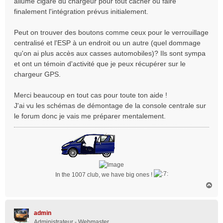
allume cigare du chargeur pour tout cacher ou faire
finalement l'intégration prévus initialement.
Peut on trouver des boutons comme ceux pour le verrouillage
centralisé et l'ESP à un endroit ou un autre (quel dommage
qu'on ai plus accès aux casses automobiles)? Ils sont sympa
et ont un témoin d'activité que je peux récupérer sur le
chargeur GPS.
Merci beaucoup en tout cas pour toute ton aide !
J'ai vu les schémas de démontage de la console centrale sur
le forum donc je vais me préparer mentalement.
In the 1007 club, we have big ones !
H
a
u
t
admin
Administrateur - Webmaster