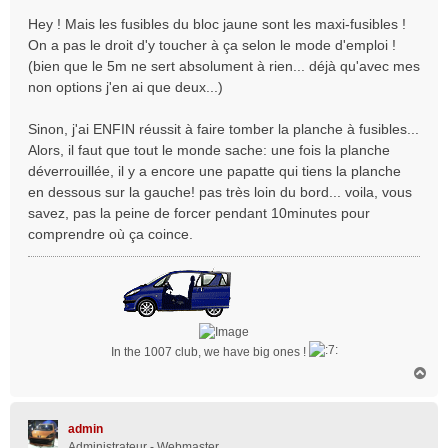
e
Hey ! Mais les fusibles du bloc jaune sont les maxi-fusibles !
On a pas le droit d'y toucher à ça selon le mode d'emploi !
(bien que le 5m ne sert absolument à rien... déjà qu'avec mes
non options j'en ai que deux...)
Sinon, j'ai ENFIN réussit à faire tomber la planche à fusibles...
Alors, il faut que tout le monde sache: une fois la planche
déverrouillée, il y a encore une papatte qui tiens la planche
en dessous sur la gauche! pas très loin du bord... voila, vous
savez, pas la peine de forcer pendant 10minutes pour
comprendre où ça coince.
In the 1007 club, we have big ones !
H
a
u
t
admin
Administrateur - Webmaster