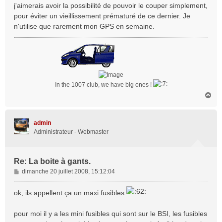
j'aimerais avoir la possibilité de pouvoir le couper simplement,
pour éviter un vieillissement prématuré de ce dernier. Je
n'utilise que rarement mon GPS en semaine.
In the 1007 club, we have big ones !
H
a
u
t
admin
Administrateur - Webmaster
Re: La boite à gants.
M
dimanche 20 juillet 2008, 15:12:04
e
s
ok, ils appellent ça un maxi fusibles
s
a
pour moi il y a les mini fusibles qui sont sur le BSI, les fusibles
g