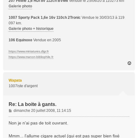
207 Féline 1,6 HDi 8v 112ch BVM6
Vendue le 25/06/20 à 110273 km
Galerie photo
1007 Sporty Pack 1,6e 16v 110ch 2Tronic
Vendue le 30/03/13 à 119
097 km.
Galerie photo + historique
106 Equinoxe
Vendue en 2005
https://www.miniatures.dlgr.fr
https://www.manon-bibliophile.fr
H
a
u
t
Wapata
1007iste d'argent
Re: La boite à gants.
M
dimanche 20 juillet 2008, 11:14:15
e
s
Non je n'ai pas de toit ouvrant.
s
a
Mmm... l'allume cigare actuel (qui est pas super bien fixé
g