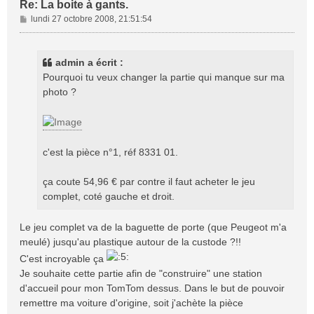
Re: La boite à gants.
M
lundi 27 octobre 2008, 21:51:54
e
s
s
admin a écrit :
a
Pourquoi tu veux changer la partie qui manque sur ma
g
photo ?
e
c'est la pièce n°1, réf 8331 01.
ça coute 54,96 € par contre il faut acheter le jeu
complet, coté gauche et droit.
Le jeu complet va de la baguette de porte (que Peugeot m'a
meulé) jusqu'au plastique autour de la custode ?!!
C'est incroyable ça
Je souhaite cette partie afin de "construire" une station
d'accueil pour mon TomTom dessus. Dans le but de pouvoir
remettre ma voiture d'origine, soit j'achète la pièce