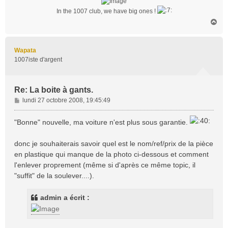
In the 1007 club, we have big ones !
H
a
u
t
Wapata
1007iste d'argent
Re: La boite à gants.
M
lundi 27 octobre 2008, 19:45:49
e
s
"Bonne" nouvelle, ma voiture n'est plus sous garantie.
s
a
donc je souhaiterais savoir quel est le nom/ref/prix de la pièce
g
en plastique qui manque de la photo ci-dessous et comment
e
l'enlever proprement (même si d'après ce même topic, il
"suffit" de la soulever....).
admin a écrit :