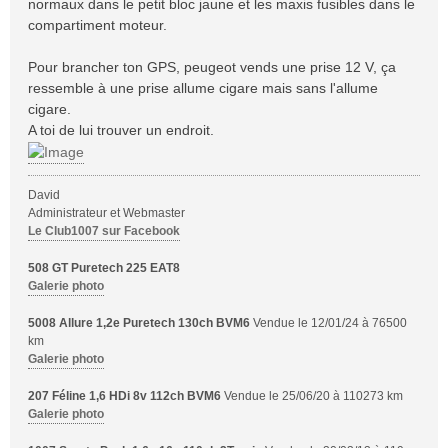
normaux dans le petit bloc jaune et les maxis fusibles dans le
e
compartiment moteur.
Pour brancher ton GPS, peugeot vends une prise 12 V, ça
ressemble à une prise allume cigare mais sans l'allume
cigare.
A toi de lui trouver un endroit.
David
Administrateur et Webmaster
Le Club1007 sur Facebook
508 GT Puretech 225 EAT8
Galerie photo
5008 Allure 1,2e Puretech 130ch BVM6
Vendue le 12/01/24 à 76500
km
Galerie photo
207 Féline 1,6 HDi 8v 112ch BVM6
Vendue le 25/06/20 à 110273 km
Galerie photo