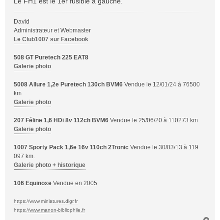
Le FH1 est le 1er fusible a gauche.
e
David
Administrateur et Webmaster
Le Club1007 sur Facebook
508 GT Puretech 225 EAT8
Galerie photo
5008 Allure 1,2e Puretech 130ch BVM6
Vendue le 12/01/24 à 76500
km
Galerie photo
207 Féline 1,6 HDi 8v 112ch BVM6
Vendue le 25/06/20 à 110273 km
Galerie photo
1007 Sporty Pack 1,6e 16v 110ch 2Tronic
Vendue le 30/03/13 à 119
097 km.
Galerie photo + historique
106 Equinoxe
Vendue en 2005
https://www.miniatures.dlgr.fr
https://www.manon-bibliophile.fr
H