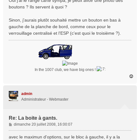
Oui j'ai le range carte sympa, je peux avoir une photo des
boutons ? Ils servent à quoi ?
Sinon, j'aurais plutôt souhaité mettre un bouton en bas à
gauche de la planche de bord, comme ceux pour le
verrouillage centralisé et l'ESP (c'est quoi le troisième ?).
In the 1007 club, we have big ones !
H
a
u
t
admin
Administrateur - Webmaster
Re: La boite à gants.
M
dimanche 20 juillet 2008, 16:00:07
e
s
avec le maximun d'options, sur le bloc à gauche, il y a la