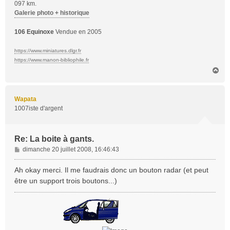
097 km.
Galerie photo + historique
106 Equinoxe
Vendue en 2005
https://www.miniatures.dlgr.fr
https://www.manon-bibliophile.fr
H
a
u
t
Wapata
1007iste d'argent
Re: La boite à gants.
M
dimanche 20 juillet 2008, 16:46:43
e
s
Ah okay merci. Il me faudrais donc un bouton radar (et peut
s
être un support trois boutons...)
a
g
e