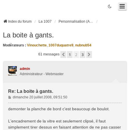
Index du forum
La 1007
Personnalisation (Accessoires, Tuning, ...)
La boite à gants.
Modérateurs :
Vinouchette
,
1007duquatre9
,
nubnub54
1
2
3
Précédente
Suivante
61 messages
admin
Administrateur - Webmaster
Re: La boite à gants.
M
dimanche 20 juillet 2008, 09:51:50
e
s
demonter la planche de bord c'est beaucoup de boulot.
s
a
L'encadrement de la vitre est seulement clipsé, il faut
g
simplement tirer dessus en faisant attention de ne pas casser
e