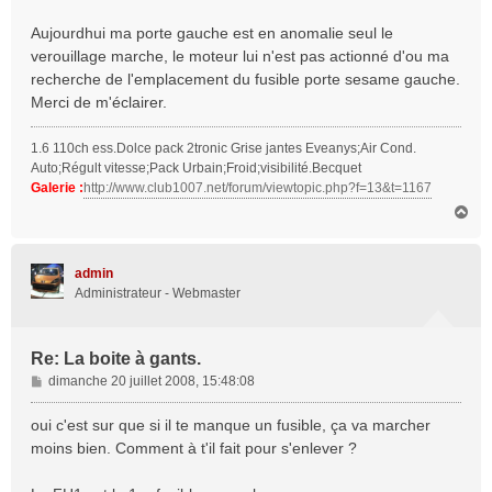
e
Aujourdhui ma porte gauche est en anomalie seul le
verouillage marche, le moteur lui n'est pas actionné d'ou ma
recherche de l'emplacement du fusible porte sesame gauche.
Merci de m'éclairer.
1.6 110ch ess.Dolce pack 2tronic Grise jantes Eveanys;Air Cond.
Auto;Régult vitesse;Pack Urbain;Froid;visibilité.Becquet
Galerie :
http://www.club1007.net/forum/viewtopic.php?f=13&t=1167
H
a
u
t
admin
Administrateur - Webmaster
Re: La boite à gants.
M
dimanche 20 juillet 2008, 15:48:08
e
s
oui c'est sur que si il te manque un fusible, ça va marcher
s
moins bien. Comment à t'il fait pour s'enlever ?
a
g