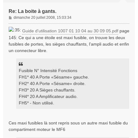
Re: La boite à gants.
M
dimanche 20 juillet 2008, 15:03:34
e
s
Guide d'utilisation 1007 01 10 04 au 30 09 05.pdf
page
s
145: Ce qui a une étoile est maxi fusible, on trouve les deux
a
fusibles de portes, les sièges chauffants, l'ampli audio et enfin
g
un connecteur libre.
e
Fusible N° Intensité Fonctions
FH1* 40 A Porte «Sésame» gauche.
FH2* 40 A Porte «Sésame» droite.
FH3* 20 A Sièges chauffants.
FH4* 20 A Amplificateur audio.
FH5* - Non utilisé.
Ces maxi fusibles là sont repris sous un autre maxi fusible du
compartiment moteur le MF6