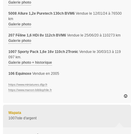
Galerie photo
5008 Allure 1,2e Puretech 130ch BVM6
Vendue le 12/01/24 à 76500
km
Galerie photo
207 Féline 1,6 HDi 8v 112ch BVM6
Vendue le 25/06/20 à 110273 km
Galerie photo
1007 Sporty Pack 1,6e 16v 110ch 2Tronic
Vendue le 30/03/13 à 119
097 km.
Galerie photo + historique
106 Equinoxe
Vendue en 2005
https://www.miniatures.dlgr.fr
https://www.manon-bibliophile.fr
H
a
u
t
Wapata
1007iste d'argent