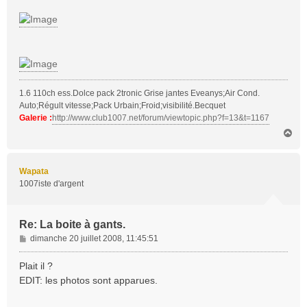
a
g
e
1.6 110ch ess.Dolce pack 2tronic Grise jantes Eveanys;Air Cond.
Auto;Régult vitesse;Pack Urbain;Froid;visibilité.Becquet
Galerie :
http://www.club1007.net/forum/viewtopic.php?f=13&t=1167
H
a
u
t
Wapata
1007iste d'argent
Re: La boite à gants.
M
dimanche 20 juillet 2008, 11:45:51
e
s
Plait il ?
s
EDIT: les photos sont apparues.
a
g