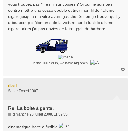
vous trouvez pas ?) est il sur cosses ? Si oui, je suis pas
e
contre mettre une cosse double et tirer mon fil de l'allume
cigare jusqu'à ma vitre avant gauche. Si non, je trouve qu'il y
a beaucoup d'éléments de la voiture sur le fusible allume
cigare, alors j'ai pas envies de faire qqch de barbare...
In the 1007 club, we have big ones !
H
a
u
t
tiberi
Super Expert 1007
Re: La boite à gants.
M
dimanche 20 juillet 2008, 11:39:55
e
s
cinematique boite à fusible
s