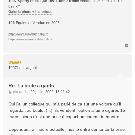
1007 Sporty Pack 1,6e 16v 110ch 2Tronic
Vendue le 30/03/13 à 119
097 km.
Galerie photo + historique
106 Equinoxe
Vendue en 2005
https://www.miniatures.dlgr.fr
https://www.manon-bibliophile.fr
H
a
u
t
Wapata
1007iste d'argent
Re: La boite à gants.
M
dimanche 20 juillet 2008, 15:21:42
e
s
Oui j'ai un collègue qui m'a parlé de ça sur une voiture qu'il
s
regardait au boulot (...), ils vendent l'option allume cigares 15
a
euros, sinon c'est une prise à capuchon comme tu montre.
g
e
Cependant, à l'heure actuelle j'hésite entre démonter la prise