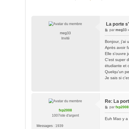
La porte s
M
par
meg33
meg33
e
Invité
s
Bonjour, j'ai
s
Après avoir f
a
Elle s'ouvre 
g
C'est super d
e
étudiante et 
Quelqu'un pe
Je sais si c'
Re: La port
M
par
fxp2008
fxp2008
e
1007iste d'argent
s
Euh Mao y a 
s
Messages :
1939
a