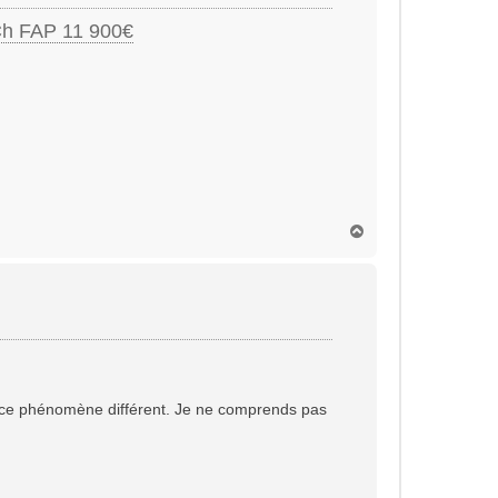
Ch FAP 11 900€
H
a
u
t
ns ce phénomène différent. Je ne comprends pas