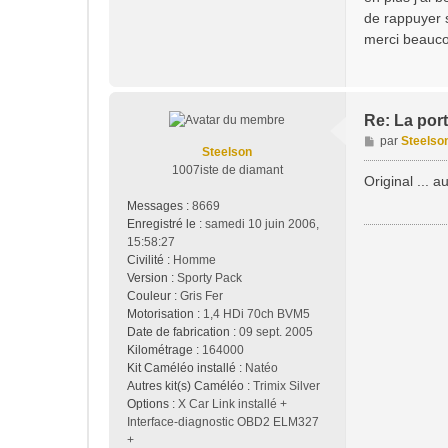
a
de rappuyer 
g
merci beauco
e
Re: La port
M
par
Steelso
Steelson
e
1007iste de diamant
s
Original ... 
s
Messages :
8669
a
Enregistré le :
samedi 10 juin 2006,
g
15:58:27
e
Civilité :
Homme
Version :
Sporty Pack
Couleur :
Gris Fer
Motorisation :
1,4 HDi 70ch BVM5
Date de fabrication :
09 sept. 2005
Kilométrage :
164000
Kit Caméléo installé :
Natéo
Autres kit(s) Caméléo :
Trimix Silver
Options :
X Car Link installé +
Interface-diagnostic OBD2 ELM327
+