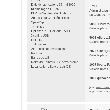
2Tronic
Date de fabrication :
25 mai 2005
David
Kilométrage :
119097
Administrateur
Kit Caméléo installé :
Nabucco
Le Club1007 s
Autres kit(s) Caméléo :
Pixel
Speed'up
508 GT Purete
Trimix red
Galerie photo
Options :
RT3 Couleur 5.5D +
Xcarlink USB
5008 Allure 1
Hi-Fi JBL
Galerie photo
Toit ouvrant
Alarme et superverrouillage
207 Féline 1,
Pack froid
Galerie photo
Barres de toit
Rétroviseur intérieur électrochrome
1007 Sporty Pa
Localisation :
Eure et Loir (28)
Galerie photo 
106 Equinoxe
V
https://www.miniatu
https://www.manon-