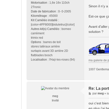
Motorisation :
1,6e 16v 110ch
Sinon il n'y 
2Tronic
Date de fabrication :
0- 0-2005
Kilométrage :
45000
Est-ce que ça
Kit Caméléo installé :
[color=#FF8000]biduletruc[/color]
Avant d'aller
Autres kit(s) Caméléo :
borneo
solution ?
carrément
trimix red
Options :
barres de toit
stores latéraux arrière
surtapis avant 3D arrière 2D
flatblades bosch
Localisation :
l'Haÿ-les-roses (94)
ma galerie de 
1007 Gentleman
Re: La port
M
par
meg
»
s
meg
e
Invité
s
oui c'est bi
s
en plus j'ai 