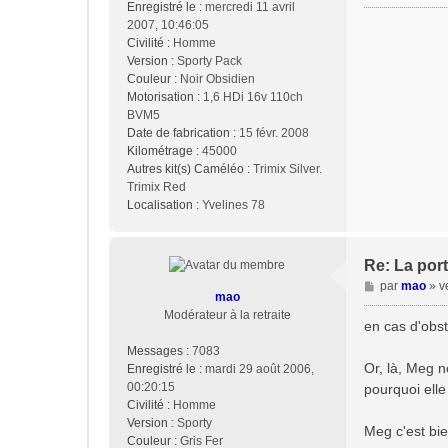
Enregistré le :
mercredi 11 avril
g
2007, 10:46:05
e
Civilité :
Homme
Version :
Sporty Pack
Couleur :
Noir Obsidien
Motorisation :
1,6 HDi 16v 110ch
BVM5
Date de fabrication :
15 févr. 2008
Kilométrage :
45000
Autres kit(s) Caméléo :
Trimix Silver.
Trimix Red
Localisation :
Yvelines 78
Re: La port
M
par
mao
»
v
mao
e
Modérateur à la retraite
s
en cas d'obst
s
Messages :
7083
a
Or, là, Meg n
Enregistré le :
mardi 29 août 2006,
g
00:20:15
pourquoi elle
e
Civilité :
Homme
Version :
Sporty
Meg c'est bi
Couleur :
Gris Fer