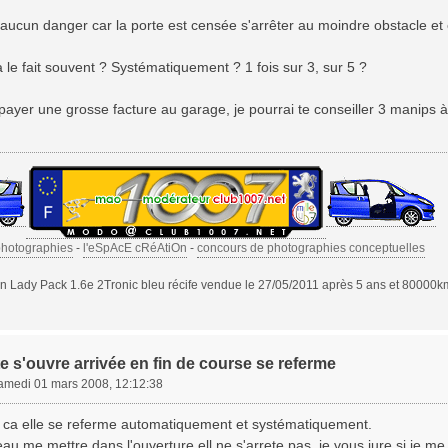
a aucun danger car la porte est censée s'arrêter au moindre obstacle et 
 le fait souvent ? Systématiquement ? 1 fois sur 3, sur 5 ?
 payer une grosse facture au garage, je pourrai te conseiller 3 manips 
photographies
-
l'eSpAcE cRéAtiOn
-
concours de photographies conceptuelles
 Lady Pack 1.6e 2Tronic bleu récife vendue le 27/05/2011 après 5 ans et 80000k
e s'ouvre arrivée en fin de course se referme
amedi 01 mars 2008, 12:12:38
en ca elle se referme automatiquement et systématiquement.
beau me mettre dans l'ouverture ell ne s'arrete pas, je vous jure si je m