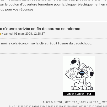
sur le bouton d'ouverture fermeture pour la bloquer électriquement en
up pour vos réponses.
e s'ouvre arrivée en fin de course se referme
n
»
samedi 01 mars 2008, 12:28:37
au moins cela économise la clé et réduit l'usure du caoutchouc.
O.o°• ♪♪♫ °º¤ø,¸¸,ø¤º°`°º¤ø,¸ O.o°• ♪♪♫ °º¤ø,¸¸,ø¤º°
PI = 3.14159 26535 89793 23846 26433 83279 50288 41971 69399 37510 58209 74