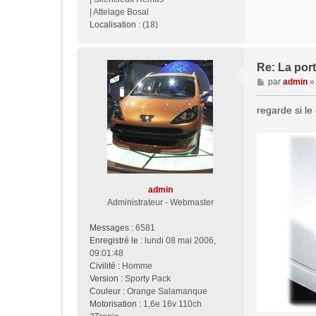
| Attelage Bosal
Localisation :
(18)
Re: La port
M
par
admin
e
s
regarde si le 
s
a
g
e
admin
Administrateur - Webmaster
Messages :
6581
Enregistré le :
lundi 08 mai 2006,
09:01:48
Civilité :
Homme
Version :
Sporty Pack
Couleur :
Orange Salamanque
Motorisation :
1,6e 16v 110ch