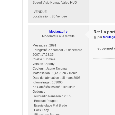
Speed Visio Nomad Valeo HUD
-VENDUE-
Localisation :
85 Vendée
Moulagaufre
Re: La port
Modérateur à la retraite
M
par
Moulaga
e
Messages :
2891
s
... et permet
Enregistré le :
samedi 22 décembre
s
2007, 17:28:35
a
Civilité :
Homme
g
Version :
Sporty
e
Couleur :
Jaune Tacoma
Motorisation :
1,4e 75ch 2Tronic
Date de fabrication :
15 mars 2005
Kilométrage :
163000
Kit Caméléo installé :
Bidultruc
Options :
-
| Autoradio Panasonic 2355
| Becquet Peugeot
| Essuie glace Flat Blade
| Pack Easy
| Silencieux Remus