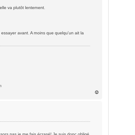
elle va plutôt lentement.
à essayer avant. A moins que quelqu'un ait la
m
H
a
u
t
e sors pas je me fais écrasé! Je suis donc obligé