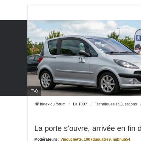
FAQ
Index du forum
La 1007
Techniques et Questions
La porte s'ouvre, arrivée en fin
Modérateurs :
Vinouchette
,
1007duquatre9
,
nubnub54