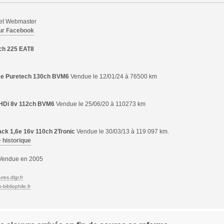
 et Webmaster
ur Facebook
ch 225 EAT8
,2e Puretech 130ch BVM6
Vendue le 12/01/24 à 76500 km
6 HDi 8v 112ch BVM6
Vendue le 25/06/20 à 110273 km
ck 1,6e 16v 110ch 2Tronic
Vendue le 30/03/13 à 119 097 km.
+ historique
endue en 2005
res.dlgr.fr
bibliophile.fr