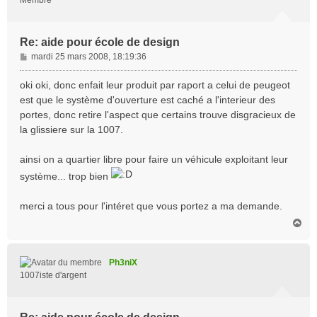
Membre
Re: aide pour école de design
M
mardi 25 mars 2008, 18:19:36
e
s
oki oki, donc enfait leur produit par raport a celui de peugeot
s
est que le système d'ouverture est caché a l'interieur des
a
portes, donc retire l'aspect que certains trouve disgracieux de
g
la glissiere sur la 1007.
e
ainsi on a quartier libre pour faire un véhicule exploitant leur
système... trop bien
merci a tous pour l'intéret que vous portez a ma demande.
H
a
u
t
Ph3niX
1007iste d'argent