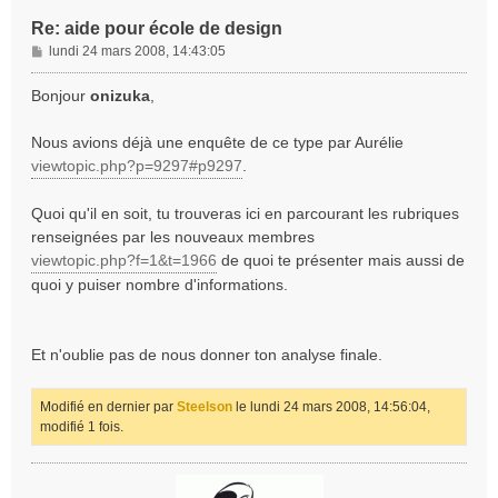
Re: aide pour école de design
M
lundi 24 mars 2008, 14:43:05
e
s
Bonjour
onizuka
,
s
a
Nous avions déjà une enquête de ce type par Aurélie
g
viewtopic.php?p=9297#p9297
.
e
Quoi qu'il en soit, tu trouveras ici en parcourant les rubriques
renseignées par les nouveaux membres
viewtopic.php?f=1&t=1966
de quoi te présenter mais aussi de
quoi y puiser nombre d'informations.
Et n'oublie pas de nous donner ton analyse finale.
Modifié en dernier par
Steelson
le lundi 24 mars 2008, 14:56:04,
modifié 1 fois.