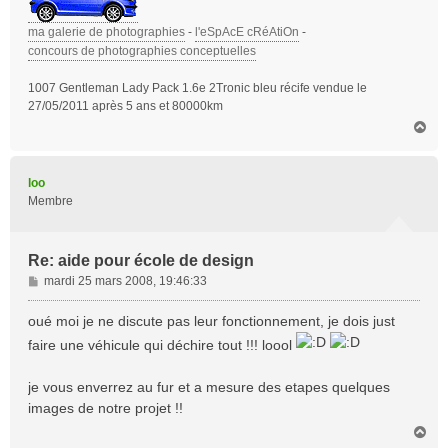
ma galerie de photographies
-
l'eSpAcE cRéAtiOn
-
concours de photographies conceptuelles
1007 Gentleman Lady Pack 1.6e 2Tronic bleu récife vendue le
27/05/2011 après 5 ans et 80000km
H
a
u
t
loo
Membre
Re: aide pour école de design
M
mardi 25 mars 2008, 19:46:33
e
s
oué moi je ne discute pas leur fonctionnement, je dois just
s
faire une véhicule qui déchire tout !!! loool
a
g
je vous enverrez au fur et a mesure des etapes quelques
e
images de notre projet !!
H
a