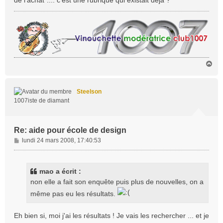
de l'achat".... c'est une rubrique qui existait déjà ?
a
g
e
H
a
u
t
Steelson
1007iste de diamant
Re: aide pour école de design
M
lundi 24 mars 2008, 17:40:53
e
s
s
mao a écrit :
a
non elle a fait son enquête puis plus de nouvelles, on a
g
même pas eu les résultats.
e
Eh bien si, moi j'ai les résultats ! Je vais les rechercher ... et je