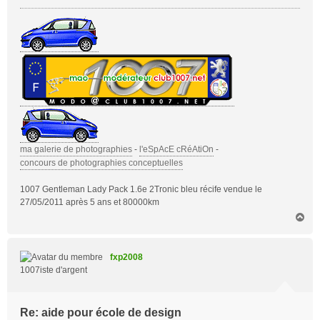
ma galerie de photographies
-
l'eSpAcE cRéAtiOn
-
concours de photographies conceptuelles
1007 Gentleman Lady Pack 1.6e 2Tronic bleu récife vendue le
27/05/2011 après 5 ans et 80000km
H
a
u
t
fxp2008
1007iste d'argent
Re: aide pour école de design