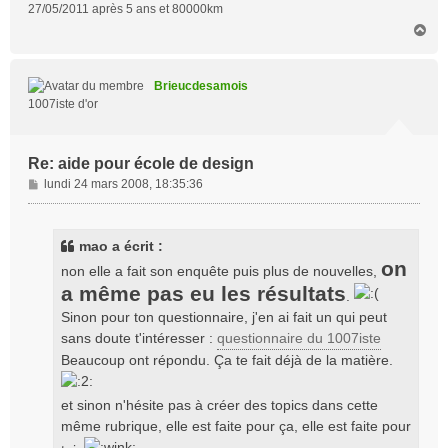
27/05/2011 après 5 ans et 80000km
H
a
u
t
Brieucdesamois
1007iste d'or
Re: aide pour école de design
M
lundi 24 mars 2008, 18:35:36
e
s
s
mao a écrit :
a
on
non elle a fait son enquête puis plus de nouvelles,
g
a même pas eu les résultats
e
.
Sinon pour ton questionnaire, j'en ai fait un qui peut
sans doute t'intéresser :
questionnaire du 1007iste
Beaucoup ont répondu. Ça te fait déjà de la matière.
et sinon n'hésite pas à créer des topics dans cette
même rubrique, elle est faite pour ça, elle est faite pour