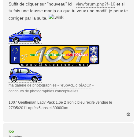
Suffit de cliquer sur "nouveau" ici :
viewforum.php?f=16
et si
e
tu fais une fausse manip ou que tu veux une modif, je peux te
corriger par la suite.
ma galerie de photographies
-
l'eSpAcE cRéAtiOn
-
concours de photographies conceptuelles
1007 Gentleman Lady Pack 1.6e 2Tronic bleu récife vendue le
27/05/2011 après 5 ans et 80000km
H
a
u
t
loo