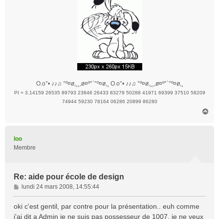
O.o°• ♪♪♫ °º¤ø,¸¸,ø¤º°`°º¤ø,¸ O.o°• ♪♪♫ °º¤ø,¸¸,ø¤º°`°º¤ø,¸
PI = 3.14159 26535 89793 23846 26433 83279 50288 41971 69399 37510 58209
74944 59230 78164 06286 20899 86280
H
a
u
t
loo
Membre
Re: aide pour école de design
M
lundi 24 mars 2008, 14:55:44
e
s
oki c'est gentil, par contre pour la présentation.. euh comme
s
j'ai dit a Admin je ne suis pas possesseur de 1007, je ne veux