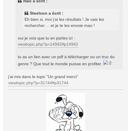
mao a écrit :
a
g
Steelson a écrit :
e
Eh bien si, moi j'ai les résultats ! Je vais les
rechercher ... et je te les envoie mao !
oui je vois que tu en parles ici :
viewtopic.php?p=14942#p14942
tu as un lien avec un pdf à télécharger ou un truc du
genre ? Que tout le monde puisse en profiter.
j'ai mis dans le topic "Un grand merci"
viewtopic.php?p=31744#p31744