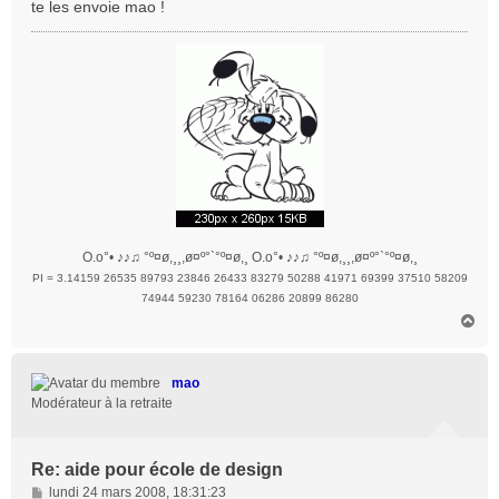
te les envoie mao !
O.o°• ♪♪♫ °º¤ø,¸¸,ø¤º°`°º¤ø,¸ O.o°• ♪♪♫ °º¤ø,¸¸,ø¤º°`°º¤ø,¸
PI = 3.14159 26535 89793 23846 26433 83279 50288 41971 69399 37510 58209
74944 59230 78164 06286 20899 86280
H
a
u
t
mao
Modérateur à la retraite
Re: aide pour école de design
M
lundi 24 mars 2008, 18:31:23