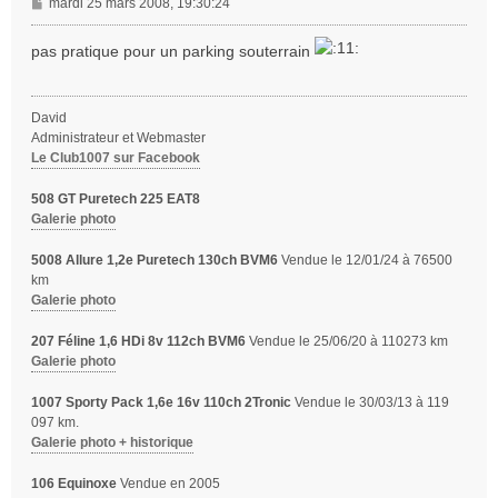
M
mardi 25 mars 2008, 19:30:24
e
s
pas pratique pour un parking souterrain
s
a
g
David
e
Administrateur et Webmaster
Le Club1007 sur Facebook
508 GT Puretech 225 EAT8
Galerie photo
5008 Allure 1,2e Puretech 130ch BVM6
Vendue le 12/01/24 à 76500
km
Galerie photo
207 Féline 1,6 HDi 8v 112ch BVM6
Vendue le 25/06/20 à 110273 km
Galerie photo
1007 Sporty Pack 1,6e 16v 110ch 2Tronic
Vendue le 30/03/13 à 119
097 km.
Galerie photo + historique
106 Equinoxe
Vendue en 2005