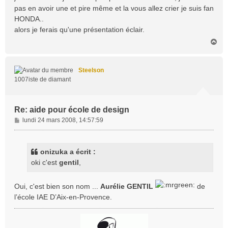
a
pas en avoir une et pire même et la vous allez crier je suis fan
g
HONDA..
e
alors je ferais qu'une présentation éclair.
H
a
u
t
Steelson
1007iste de diamant
Re: aide pour école de design
M
lundi 24 mars 2008, 14:57:59
e
s
s
onizuka a écrit :
a
oki c'est
gentil
,
g
e
Oui, c'est bien son nom ...
Aurélie GENTIL
de
l’école IAE D’Aix-en-Provence.