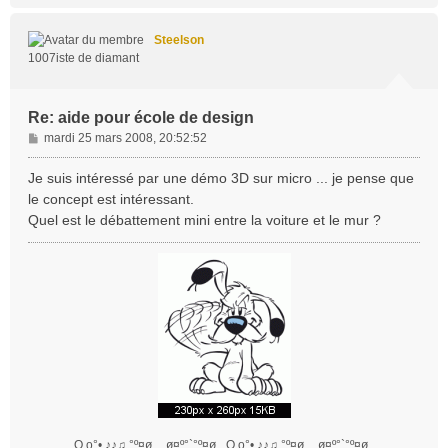
u
t
Steelson
1007iste de diamant
Re: aide pour école de design
M
mardi 25 mars 2008, 20:52:52
e
s
Je suis intéressé par une démo 3D sur micro ... je pense que
s
le concept est intéressant.
a
Quel est le débattement mini entre la voiture et le mur ?
g
e
O.o°• ♪♪♫ °º¤ø,¸¸,ø¤º°`°º¤ø,¸ O.o°• ♪♪♫ °º¤ø,¸¸,ø¤º°`°º¤ø,¸