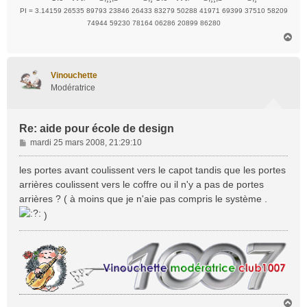
PI = 3.14159 26535 89793 23846 26433 83279 50288 41971 69399 37510 58209
74944 59230 78164 06286 20899 86280
H
a
u
t
Vinouchette
Modératrice
Re: aide pour école de design
M
mardi 25 mars 2008, 21:29:10
e
s
les portes avant coulissent vers le capot tandis que les portes
s
arrières coulissent vers le coffre ou il n'y a pas de portes
a
arrières ? ( à moins que je n'aie pas compris le système .
g
)
e
H