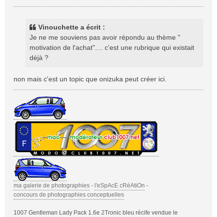
e
s
s
Vinouchette a écrit :
a
Je ne me souviens pas avoir répondu au thème "
g
motivation de l'achat".... c'est une rubrique qui existait
e
déjà ?
non mais c'est un topic que onizuka peut créer ici.
ma galerie de photographies
-
l'eSpAcE cRéAtiOn
-
concours de photographies conceptuelles
1007 Gentleman Lady Pack 1.6e 2Tronic bleu récife vendue le