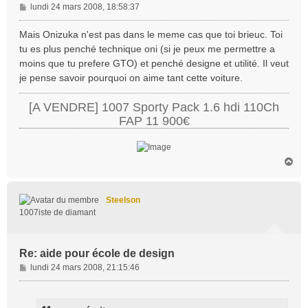
M
lundi 24 mars 2008, 18:58:37
e
s
Mais Onizuka n'est pas dans le meme cas que toi brieuc. Toi
s
tu es plus penché technique oni (si je peux me permettre a
a
moins que tu prefere GTO) et penché designe et utilité. Il veut
g
je pense savoir pourquoi on aime tant cette voiture.
e
[A VENDRE] 1007 Sporty Pack 1.6 hdi 110Ch
FAP 11 900€
H
a
u
t
Steelson
1007iste de diamant
Re: aide pour école de design
M
lundi 24 mars 2008, 21:15:46
e
s
s