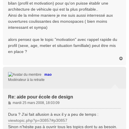
bilan (profil et motivation) pour qu'on puisse établir une
architecture de véhicule qui est la plus profitable..
Ainsi de la même maniere je me suis aussi interressé aux
ouvertures coulissantes des monospaces ( bien moins
interessant et sympa)
alors pensez que le topic "motivation" avec rappel rapide du
profil (sexe, age, metier et situation familliale) peut être mis
en place ?
H
a
u
t
mao
Modérateur à la retraite
Re: aide pour école de design
M
mardi 25 mars 2008, 18:03:09
e
s
Dura ? J'ai fait allusion à eux il y a peu de temps :
s
viewtopic.php?p=30857#p30857
a
Sinon n'hésite pas à ouvrir tous les topics dont tu as besoin.
g