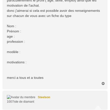
particulièrement le profil ( age, sexe, emploi) ainsi que les
motivation de l'achat.
donc j'aimerai si cela est possible avoir des renseignements
sur chacun de vous avec un fiche du type
Nom :
Prénom :
age :
profession :
modèle :
motivations :
merci a tous et a toutes
H
a
u
t
Steelson
1007iste de diamant