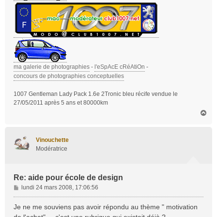
ma galerie de photographies
-
l'eSpAcE cRéAtiOn
-
concours de photographies conceptuelles
1007 Gentleman Lady Pack 1.6e 2Tronic bleu récife vendue le
27/05/2011 après 5 ans et 80000km
H
a
u
t
Vinouchette
Modératrice
Re: aide pour école de design
M
lundi 24 mars 2008, 17:06:56
e
s
Je ne me souviens pas avoir répondu au thème " motivation
s