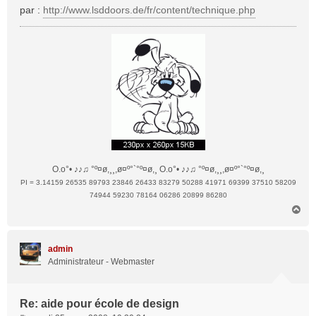
par :
http://www.lsddoors.de/fr/content/technique.php
O.o°• ♪♪♫ °º¤ø,¸¸,ø¤º°`°º¤ø,¸ O.o°• ♪♪♫ °º¤ø,¸¸,ø¤º°`°º¤ø,¸
PI = 3.14159 26535 89793 23846 26433 83279 50288 41971 69399 37510 58209
74944 59230 78164 06286 20899 86280
H
a
u
t
admin
Administrateur - Webmaster
Re: aide pour école de design