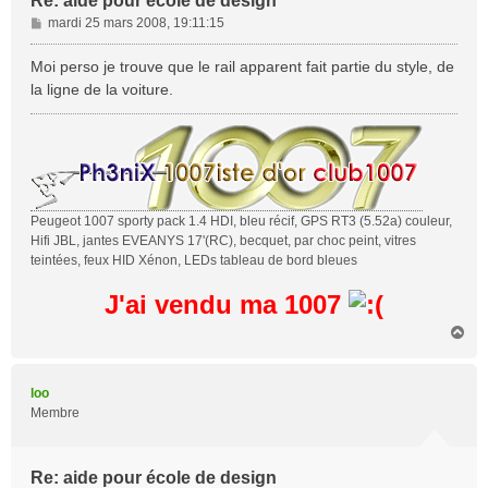
Re: aide pour école de design
M
mardi 25 mars 2008, 19:11:15
e
s
Moi perso je trouve que le rail apparent fait partie du style, de
s
la ligne de la voiture.
a
g
e
Peugeot 1007 sporty pack 1.4 HDI, bleu récif, GPS RT3 (5.52a) couleur,
Hifi JBL, jantes EVEANYS 17'(RC), becquet, par choc peint, vitres
teintées, feux HID Xénon, LEDs tableau de bord bleues
J'ai vendu ma 1007
H
a
u
t
loo
Membre
Re: aide pour école de design