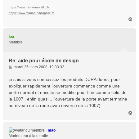
https://www.miniatures.dlgr.fr
https://www.manon-bibliophile.fr
H
a
u
t
loo
Membre
Re: aide pour école de design
M
mardi 25 mars 2008, 19:33:32
e
s
je sais si vous connaissez les produits DURA doors, pour
s
expliquer rapidement l'ouverture commence comme une
a
porte normal et ensuite se modifie pour finir comme celui de
g
la 1007 , enfin quasi... l'ouverture de la porte avant ternmine
e
au niveau de la roue avan (inverse de la 1007) ...
H
a
u
t
mao
Modérateur à la retraite