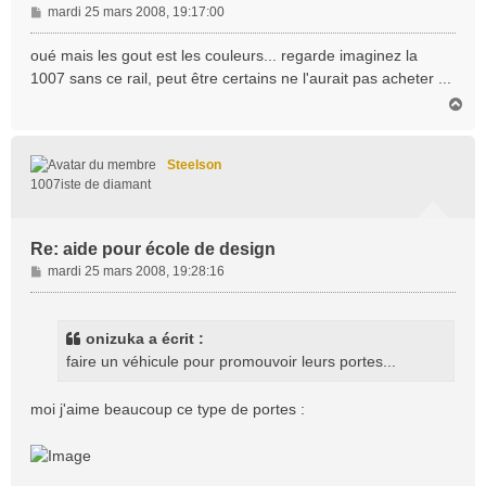
M
mardi 25 mars 2008, 19:17:00
e
s
oué mais les gout est les couleurs... regarde imaginez la
s
1007 sans ce rail, peut être certains ne l'aurait pas acheter ...
a
H
g
a
e
u
t
Steelson
1007iste de diamant
Re: aide pour école de design
M
mardi 25 mars 2008, 19:28:16
e
s
s
onizuka a écrit :
a
faire un véhicule pour promouvoir leurs portes...
g
e
moi j'aime beaucoup ce type de portes :