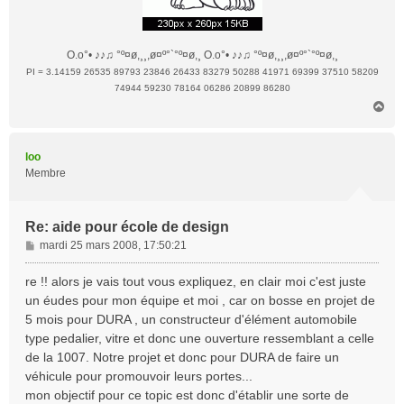
O.o°• ♪♪♫ °º¤ø,¸¸,ø¤º°`°º¤ø,¸ O.o°• ♪♪♫ °º¤ø,¸¸,ø¤º°`°º¤ø,¸
PI = 3.14159 26535 89793 23846 26433 83279 50288 41971 69399 37510 58209
74944 59230 78164 06286 20899 86280
H
a
u
t
loo
Membre
Re: aide pour école de design
M
mardi 25 mars 2008, 17:50:21
e
s
re !! alors je vais tout vous expliquez, en clair moi c'est juste
s
un éudes pour mon équipe et moi , car on bosse en projet de
a
5 mois pour DURA , un constructeur d'élément automobile
g
type pedalier, vitre et donc une ouverture ressemblant a celle
e
de la 1007. Notre projet et donc pour DURA de faire un
véhicule pour promouvoir leurs portes...
mon objectif pour ce topic est donc d'établir une sorte de