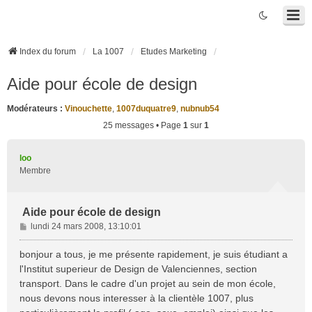
Index du forum
La 1007
Etudes Marketing
Aide pour école de design
Modérateurs :
Vinouchette
,
1007duquatre9
,
nubnub54
25 messages • Page
1
sur
1
loo
Membre
Aide pour école de design
M
lundi 24 mars 2008, 13:10:01
e
s
bonjour a tous, je me présente rapidement, je suis étudiant a
s
l'Institut superieur de Design de Valenciennes, section
a
transport. Dans le cadre d'un projet au sein de mon école,
g
nous devons nous interesser à la clientèle 1007, plus
e