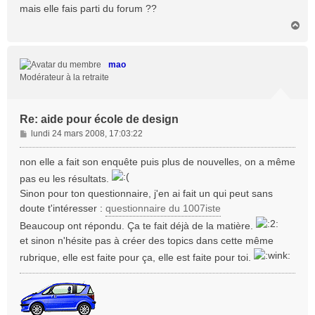
mais elle fais parti du forum ??
g
e
H
a
u
t
mao
Modérateur à la retraite
Re: aide pour école de design
M
lundi 24 mars 2008, 17:03:22
e
s
non elle a fait son enquête puis plus de nouvelles, on a même
s
pas eu les résultats.
a
Sinon pour ton questionnaire, j'en ai fait un qui peut sans
g
doute t'intéresser :
questionnaire du 1007iste
e
Beaucoup ont répondu. Ça te fait déjà de la matière.
et sinon n'hésite pas à créer des topics dans cette même
rubrique, elle est faite pour ça, elle est faite pour toi.