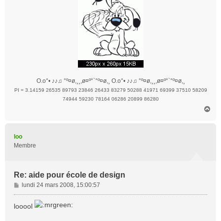
O.o°• ♪♪♫ °º¤ø,¸¸,ø¤º°`°º¤ø,¸ O.o°• ♪♪♫ °º¤ø,¸¸,ø¤º°`°º¤ø,¸
PI = 3.14159 26535 89793 23846 26433 83279 50288 41971 69399 37510 58209
74944 59230 78164 06286 20899 86280
H
a
u
t
loo
Membre
Re: aide pour école de design
M
lundi 24 mars 2008, 15:00:57
e
s
looool
s
a