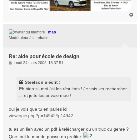
H
a
u
t
mao
Modérateur à la retraite
Re: aide pour école de design
M
lundi 24 mars 2008, 18:37:51
e
s
s
Steelson a écrit :
a
Eh bien si, moi j'ai les résultats ! Je vais les rechercher
g
... et je te les envoie mao !
e
oui je vois que tu en parles ici :
viewtopic.php?p=14942#p14942
tu as un lien avec un pdf à télécharger ou un truc du genre ?
Que tout le monde puisse en profiter.